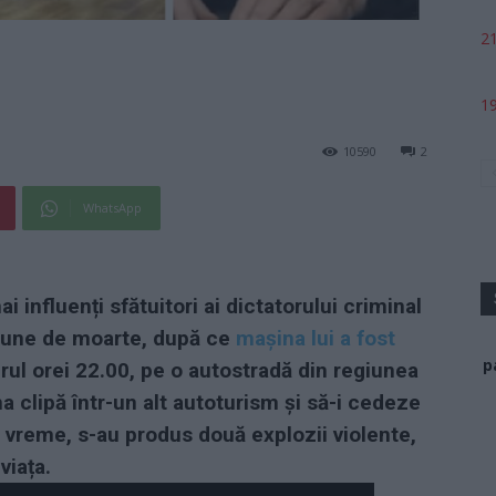
21
19
10590
2
WhatsApp
 influenți sfătuitori ai dictatorului criminal
inune de moarte, după ce
mașina lui a fost
p
rul orei 22.00, pe o autostradă din regiunea
a clipă într-un alt autoturism și să-i cedeze
tă vreme, s-au produs două explozii violente,
viața.