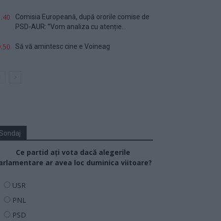
.40
Comisia Europeană, după ororile comise de
PSD-AUR: ”Vom analiza cu atenție...
.50
Să vă amintesc cine e Voineag
Sondaj
Ce partid ați vota dacă alegerile
arlamentare ar avea loc duminica viitoare?
USR
PNL
PSD