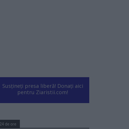
Susțineți presa liberă! Donați aici
pentru Ziaristii.com!
24 de ore