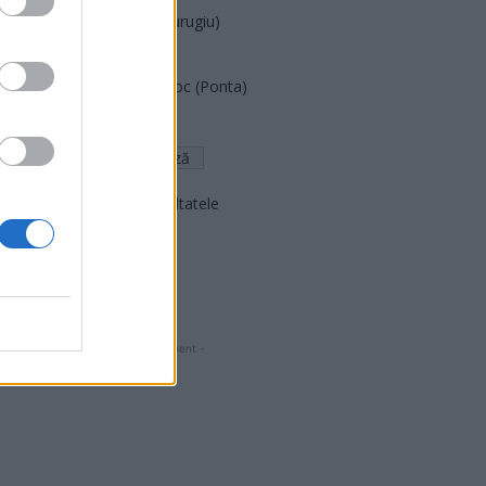
Partidul Patrioților (Surugiu)
FAR (Coarnă)
România pe Primul Loc (Ponta)
Altul
Arată rezultatele
Arhiva sondajelor
- Advertisment -