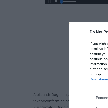
Do Not Pr
If you wish 
sensitive in
confirm you
continue se
information 
further disc
participants
Downstream 
Aleksandr Dughin a „detonat” el însuși Kremli
Persona
text neconform pe canalul său de Telegram, u
Surprinzător, Dughin a dat de înțeles că a re