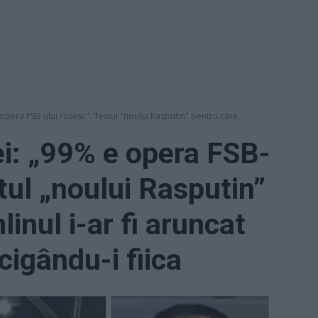
pera FSB-ului rusesc". Textul "noului Rasputin" pentru care...
i: „99% e opera FSB-
tul „noului Rasputin”
inul i-ar fi aruncat
cigându-i fiica