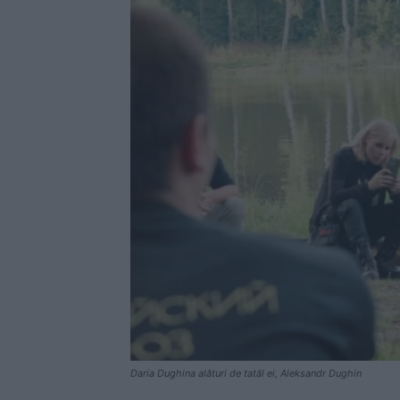
Daria Dughina alături de tatăl ei, Aleksandr Dughin