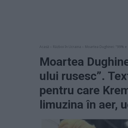
Acasă
Război în Ucraina
Moartea Dughinei: "99% e o
Moartea Dughine
ului rusesc”. Tex
pentru care Kreml
limuzina în aer, u