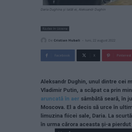
Daria Dughina și tatăl ei, Aleksandr Dughin
Război în Ucraina
-
De
Cristian Hubali
luni, 22 august 2022
Facebook
X
Pinterest
Aleksandr Dughin, unul dintre cei mai
Vladimir Putin, a scăpat ca prin m
aruncată în aer
sâmbătă seară, în ju
Moscova. El a decis să urce în ultim
limuzina fiicei sale, Daria. La scur
în urma cărora aceasta și-a pierdut 