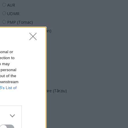
AUR
UDMR
PMP (Tomac)
Forța Dreptei (L. Orban)
PNȚMM
REPER
sonal or
SENS
ection to
ou may
SOS (Șoșoacă)
 personal
POT (Gavrilă)
out of the
 downstream
PACE (Peia)
B’s List of
Acțiunea Conservatoare (Târziu)
PDF (Lazarus)
PUSL (D. Voiculescu)
PNȚCD (Pavelescu)
PNCR (Terheș)