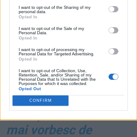
în trei, cu soția lui.
I want to opt-out of the Sharing of my
personal data.
«S-o vezi dezbrăcată,
Opted In
e super fit!»”
I want to opt-out of the Sale of my
Personal Data.
Opted In
*
VIDEO. Abjectul
I want to opt-out of processing my
Personal Data for Targeted Advertising.
Opted In
Cumpănașu despre
I want to opt-out of Collection, Use,
Retention, Sale, and/or Sharing of my
Personal Data that Is Unrelated with the
profesoare: „La 14-15
Purposes for which it was collected.
Opted Out
ani făceau sex cu
CONFIRM
mine prin toaletă. Nu
mai vorbesc de