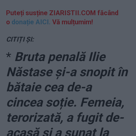
Puteți susține ZIARISTII.COM făcând
o
donație AICI.
Vă mulțumim!
CITIȚI ȘI:
*
Bruta penală Ilie
Năstase și-a snopit în
bătaie cea de-a
cincea soție. Femeia,
terorizată, a fugit de-
acasă și a sunat la