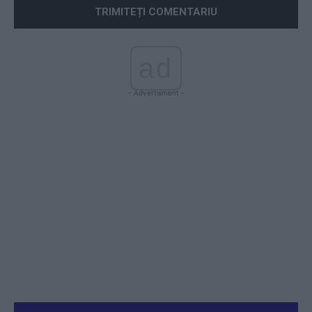
ad
- Advertisment -