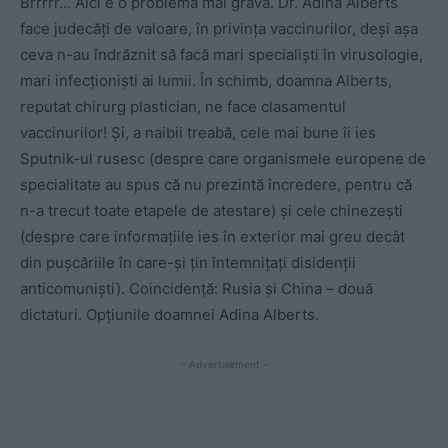
Brrrrr… Aici e o problemă mai gravă. Dr. Adina Alberts
face judecăți de valoare, în privința vaccinurilor, deși așa
ceva n-au îndrăznit să facă mari specialiști în virusologie,
mari infecționiști ai lumii. În schimb, doamna Alberts,
reputat chirurg plastician, ne face clasamentul
vaccinurilor! Și, a naibii treabă, cele mai bune îi ies
Sputnik-ul rusesc (despre care organismele europene de
specialitate au spus că nu prezintă încredere, pentru că
n-a trecut toate etapele de atestare) și cele chinezești
(despre care informațiile ies în exterior mai greu decât
din pușcăriile în care-și țin întemnițați disidenții
anticomuniști). Coincidență: Rusia și China – două
dictaturi. Opțiunile doamnei Adina Alberts.
- Advertisement -