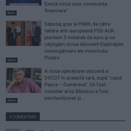
Există riscul unor consecințe
financiare”
Main
Sabotaj grav al PNRR, de către
tabăra anti-europeană PSD-AUR:
pierdem 5 miliarde de euro și nu
câștigăm niciun kilowatt! Explicațiile
convingătoare ale ministrului
Pîslaru
News
A doua operațiune obscenă a
DIICOT în această vară, după ”cazul
Pașca – Dumbrava”. Un fost
consilier al lui Băsescu a fost
percheziționat și...
News
4 COMENTARII