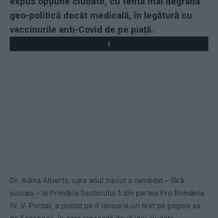
expus opțiune ciudate, cu tentă mai degrabă
geo-politică decât medicală, în legătură cu
vaccinurile anti-Covid de pe piață.
Play
Dr. Adina Alberts, care anul trecut a candidat – fără
succes – la Primăria Sectorului 1 din partea Pro România
(V. V. Ponta), a postat pe 6 ianuarie un text pe pagina sa