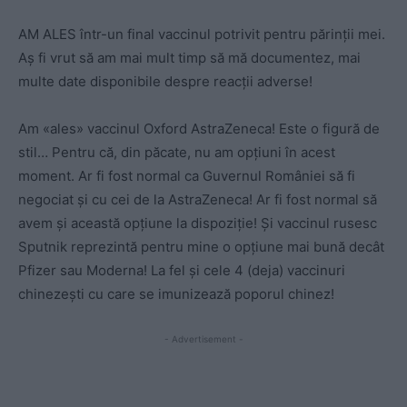
AM ALES într-un final vaccinul potrivit pentru părinții mei.
Aș fi vrut să am mai mult timp să mă documentez, mai
multe date disponibile despre reacții adverse!
Am «ales» vaccinul Oxford AstraZeneca! Este o figură de
stil… Pentru că, din păcate, nu am opțiuni în acest
moment. Ar fi fost normal ca Guvernul României să fi
negociat și cu cei de la AstraZeneca! Ar fi fost normal să
avem și această opțiune la dispoziție! Și vaccinul rusesc
Sputnik reprezintă pentru mine o opțiune mai bună decât
Pfizer sau Moderna! La fel și cele 4 (deja) vaccinuri
chinezești cu care se imunizează poporul chinez!
- Advertisement -