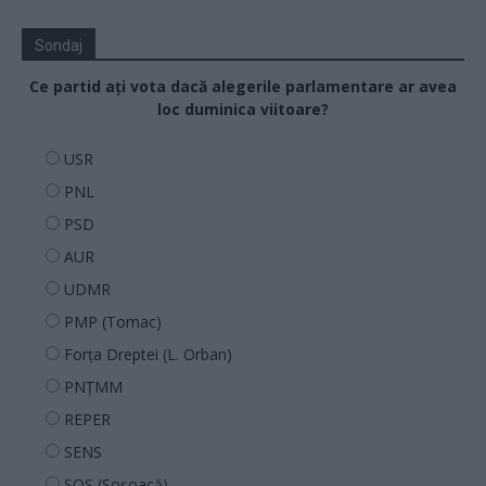
Sondaj
Ce partid ați vota dacă alegerile parlamentare ar avea
loc duminica viitoare?
USR
PNL
PSD
AUR
UDMR
PMP (Tomac)
Forța Dreptei (L. Orban)
PNȚMM
REPER
SENS
SOS (Șoșoacă)