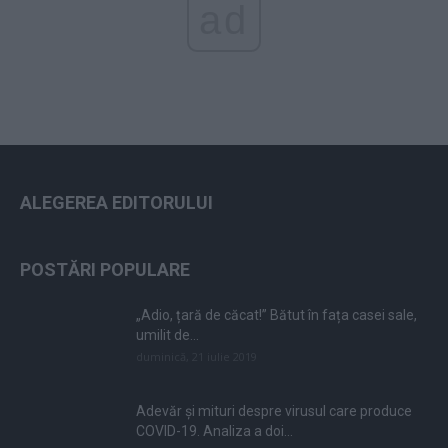
ad
ALEGEREA EDITORULUI
POSTĂRI POPULARE
„Adio, țară de căcat!” Bătut în fața casei sale,
umilit de...
duminică, 21 iulie 2019
Adevăr și mituri despre virusul care produce
COVID-19. Analiza a doi...