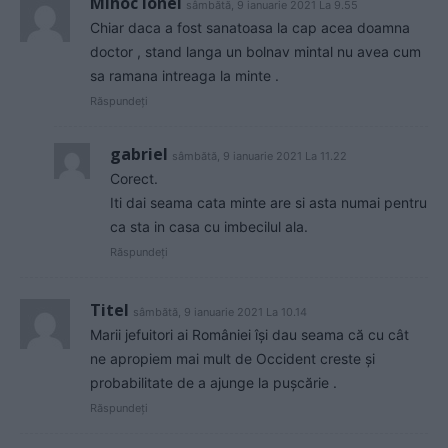
Mihoc Ionel
sâmbătă, 9 ianuarie 2021 La 9.55
Chiar daca a fost sanatoasa la cap acea doamna
doctor , stand langa un bolnav mintal nu avea cum
sa ramana intreaga la minte .
Răspundeți
gabriel
sâmbătă, 9 ianuarie 2021 La 11.22
Corect.
Iti dai seama cata minte are si asta numai pentru
ca sta in casa cu imbecilul ala.
Răspundeți
Titel
sâmbătă, 9 ianuarie 2021 La 10.14
Marii jefuitori ai României își dau seama că cu cât
ne apropiem mai mult de Occident creste și
probabilitate de a ajunge la pușcărie .
Răspundeți