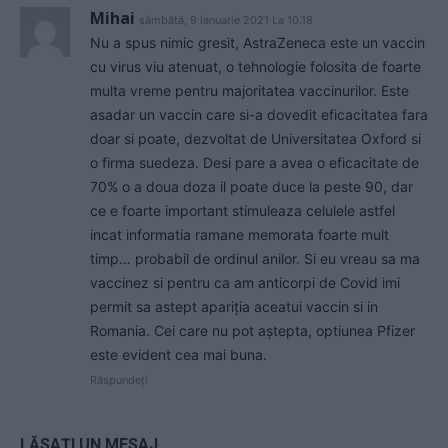
Mihai
sâmbătă, 9 ianuarie 2021 La 10.18
Nu a spus nimic gresit, AstraZeneca este un vaccin
cu virus viu atenuat, o tehnologie folosita de foarte
multa vreme pentru majoritatea vaccinurilor. Este
asadar un vaccin care si-a dovedit eficacitatea fara
doar si poate, dezvoltat de Universitatea Oxford si
o firma suedeza. Desi pare a avea o eficacitate de
70% o a doua doza il poate duce la peste 90, dar
ce e foarte important stimuleaza celulele astfel
incat informatia ramane memorata foarte mult
timp… probabil de ordinul anilor. Si eu vreau sa ma
vaccinez si pentru ca am anticorpi de Covid imi
permit sa astept apariția aceatui vaccin si in
Romania. Cei care nu pot aștepta, optiunea Pfizer
este evident cea mai buna.
Răspundeți
LĂSAȚI UN MESAJ