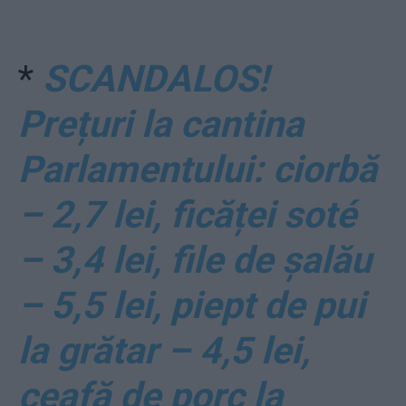
*
SCANDALOS!
Prețuri la cantina
Parlamentului: ciorbă
– 2,7 lei, ficăței soté
– 3,4 lei, file de șalău
– 5,5 lei, piept de pui
la grătar – 4,5 lei,
ceafă de porc la