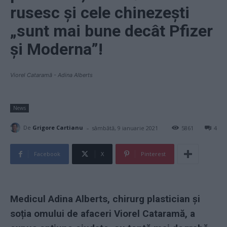
rusesc și cele chinezești
„sunt mai bune decât Pfizer
și Moderna”!
Viorel Cataramă - Adina Alberts
News
-
De
Grigore Cartianu
sâmbătă, 9 ianuarie 2021
5861
4
Facebook
X
Pinterest
Medicul Adina Alberts, chirurg plastician și
soția omului de afaceri Viorel Cataramă, a