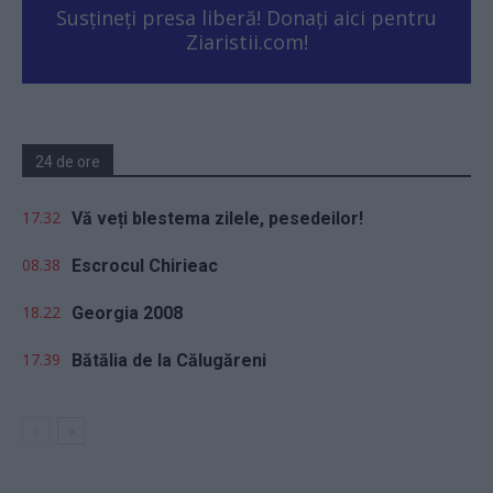
Susțineți presa liberă! Donați aici pentru
Ziaristii.com!
24 de ore
17.32
Vă veți blestema zilele, pesedeilor!
08.38
Escrocul Chirieac
18.22
Georgia 2008
17.39
Bătălia de la Călugăreni