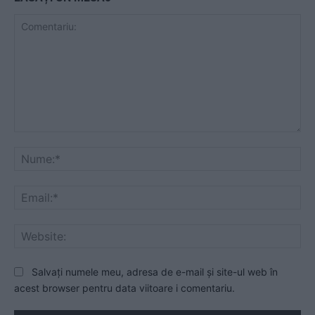
Comentariu:
Nu
Ema
Web
Salvați numele meu, adresa de e-mail și site-ul web în
acest browser pentru data viitoare i comentariu.