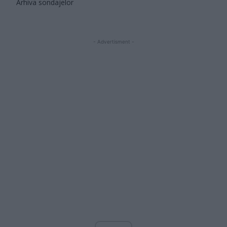
Arhiva sondajelor
- Advertisment -