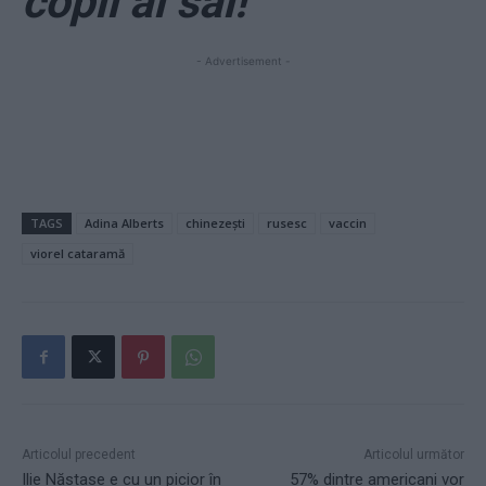
copii ai săi!
- Advertisement -
TAGS
Adina Alberts
chinezești
rusesc
vaccin
viorel cataramă
Articolul precedent
Articolul următor
Ilie Năstase e cu un picior în
57% dintre americani vor