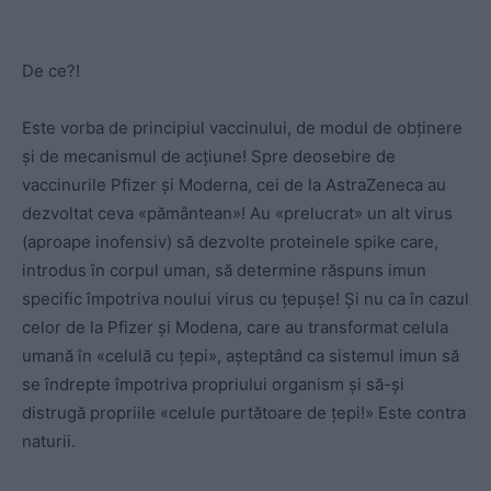
De ce?!
Este vorba de principiul vaccinului, de modul de obținere
și de mecanismul de acțiune! Spre deosebire de
vaccinurile Pfizer și Moderna, cei de la AstraZeneca au
dezvoltat ceva «pământean»! Au «prelucrat» un alt virus
(aproape inofensiv) să dezvolte proteinele spike care,
introdus în corpul uman, să determine răspuns imun
specific împotriva noului virus cu țepușe! Și nu ca în cazul
celor de la Pfizer și Modena, care au transformat celula
umană în «celulă cu țepi», așteptând ca sistemul imun să
se îndrepte împotriva propriului organism și să-și
distrugă propriile «celule purtătoare de țepi!» Este contra
naturii.