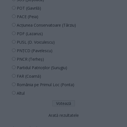
POT (Gavrilă)
PACE (Peia)
Acțiunea Conservatoare (Târziu)
PDF (Lazarus)
PUSL (D. Voiculescu)
PNȚCD (Pavelescu)
PNCR (Terheș)
Partidul Patrioților (Surugiu)
FAR (Coarnă)
România pe Primul Loc (Ponta)
Altul
Arată rezultatele