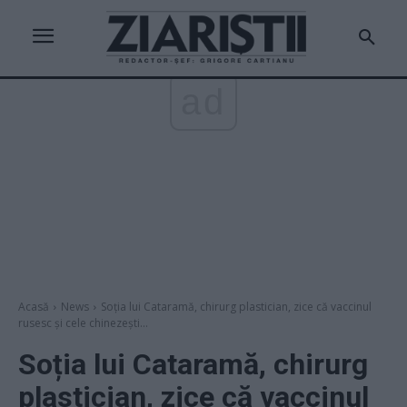
ad
Acasă
News
Soția lui Cataramă, chirurg plastician, zice că vaccinul
rusesc și cele chinezești...
Soția lui Cataramă, chirurg
plastician, zice că vaccinul