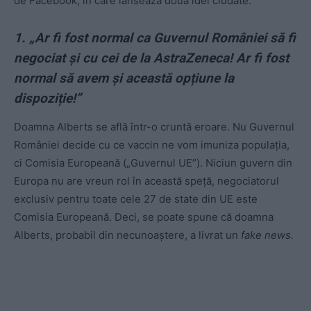
de Facebook, în care lansează două idei ciudate.
1. „Ar fi fost normal ca Guvernul României să fi
negociat și cu cei de la AstraZeneca! Ar fi fost
normal să avem și această opțiune la
dispoziție!”
Doamna Alberts se află într-o cruntă eroare. Nu Guvernul
României decide cu ce vaccin ne vom imuniza populația,
ci Comisia Europeană („Guvernul UE”). Niciun guvern din
Europa nu are vreun rol în această speță, negociatorul
exclusiv pentru toate cele 27 de state din UE este
Comisia Europeană. Deci, se poate spune că doamna
Alberts, probabil din necunoaștere, a livrat un
fake news.