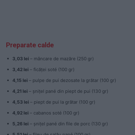
Preparate calde
3,03 lei
– mâncare de mazăre (250 gr)
3,42 lei
– ficăței soté (100 gr)
4,15 lei
– pulpe de pui dezosate la grătar (100 gr)
4,21 lei
– șnițel pané din piept de pui (130 gr)
4,53 lei
– piept de pui la grătar (100 gr)
4,92 lei
– cabanos soté (100 gr)
5,26 lei
– șnițel pané din file de porc (130 gr)
5,51 lei
– fileu de șalău pané (100 gr)