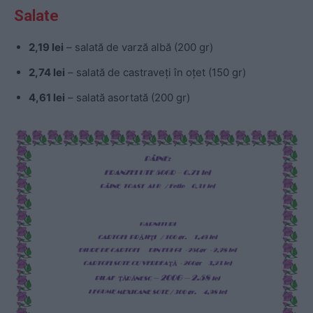
Salate
2,19 lei
– salată de varză albă (200 gr)
2,74 lei
– salată de castraveți în oțet (150 gr)
4,61 lei
– salată asortată (200 gr)