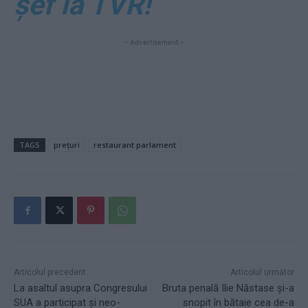
șef la TVR!
- Advertisement -
TAGS
prețuri
restaurant parlament
Articolul precedent
Articolul următor
La asaltul asupra Congresului
Bruta penală Ilie Năstase și-a
SUA a participat și neo-
snopit în bătaie cea de-a