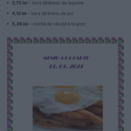
2,75 lei
– borș țărănesc de legume
4,12 lei
– borș țărănesc de pui
5,36 lei
– ciorbă de văcuță à la grec