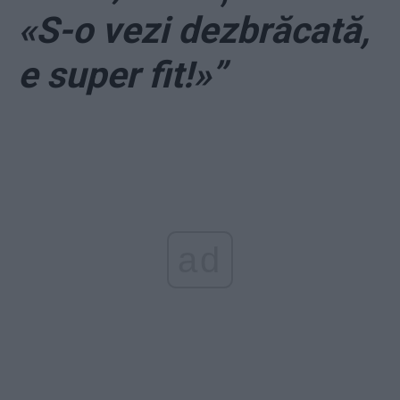
«S-o vezi dezbrăcată,
e super fit!»”
ad