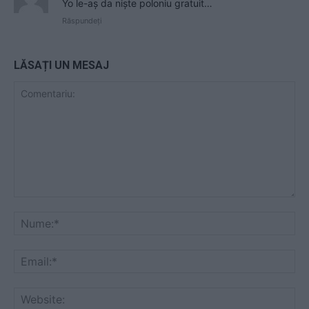
Yo le-aș da niște poloniu gratuit…
Răspundeți
LĂSAȚI UN MESAJ
Comentariu:
Nu
Ema
Web