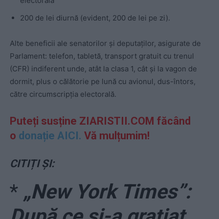
electorală
200 de lei diurnă (evident, 200 de lei pe zi).
Alte beneficii ale senatorilor și deputaților, asigurate de
Parlament: telefon, tabletă, transport gratuit cu trenul
(CFR) indiferent unde, atât la clasa 1, cât și la vagon de
dormit, plus o călătorie pe lună cu avionul, dus-întors,
către circumscripția electorală.
Puteți susține ZIARISTII.COM făcând
o
donație AICI.
Vă mulțumim!
CITIȚI ȘI:
*
„New York Times”:
După ce și-a grațiat