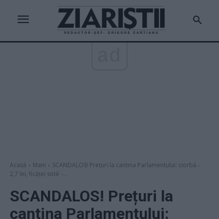
ad
Acasă
Main
SCANDALOS! Prețuri la cantina Parlamentului: ciorbă -
2,7 lei, ficăței soté -...
SCANDALOS! Prețuri la
cantina Parlamentului: