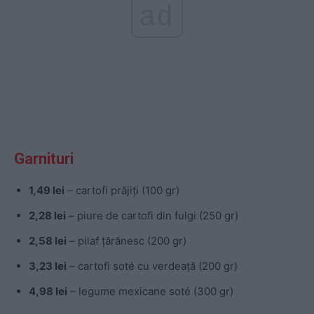
ad
Garnituri
1,49 lei
– cartofi prăjiți (100 gr)
2,28 lei
– piure de cartofi din fulgi (250 gr)
2,58 lei
– pilaf țărănesc (200 gr)
3,23 lei
– cartofi soté cu verdeață (200 gr)
4,98 lei
– legume mexicane soté (300 gr)