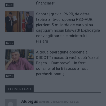
financiare”
Main
Sabotaj grav al PNRR, de către
tabăra anti-europeană PSD-AUR:
pierdem 5 miliarde de euro și nu
câștigăm niciun kilowatt! Explicațiile
convingătoare ale ministrului
Pîslaru
News
A doua operațiune obscenă a
DIICOT în această vară, după ”cazul
Pașca – Dumbrava”. Un fost
consilier al lui Băsescu a fost
percheziționat și...
News
1 COMENTARIU
Alupigus
sâmbătă, 9 ianuarie 2021 La 8.27