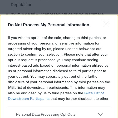
Deputaților
22.256 de lei
– vicepreședinții celor două Camere
21.840 de lei
– secretarii și chestorii celor două
Do Not Process My Personal Information
Camerel
If you wish to opt-out of the sale, sharing to third parties, or
20.800 de lei
– liderii grupurilor parlamentare din cele
processing of your personal or sensitive information for
două Camere
targeted advertising by us, please use the below opt-out
section to confirm your selection. Please note that after your
20.176 de lei
– președinții comisiilor permanente
opt-out request is processed you may continue seeing
interest-based ads based on personal information utilized by
19.552 de lei
– vicepreședinții comisiilor permanente
us or personal information disclosed to third parties prior to
19.136 de lei
– secretarii comisiilor permanente.Un
your opt-out. You may separately opt-out of the further
parlamentar mai primește 25.000 de lei pe lună drept
disclosure of your personal information by third parties on the
IAB’s list of downstream participants. This information may
sumă forfetară pentru cabinetele parlamentare și
also be disclosed by us to third parties on the
IAB’s List of
activitatea parlamentară din circumscriptiile electorale.
Downstream Participants
that may further disclose it to other
Din această sumă forfetară, jumătate (12.500 de lei)
third parties.
este decontabilă, cealaltă jumatate e încasată pe baza
Personal Data Processing Opt Outs
declarației pe proprie răspundere.