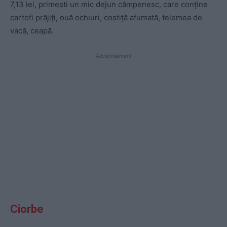
7,13 lei, primești un mic dejun câmpenesc, care conține
cartofi prăjiți, ouă ochiuri, costiță afumată, telemea de
vacă, ceapă.
- Advertisement -
Ciorbe