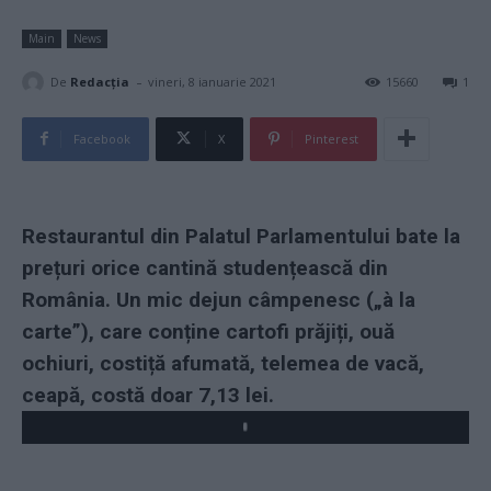
Main
News
-
De
Redacţia
vineri, 8 ianuarie 2021
15660
1
Facebook
X
Pinterest
Restaurantul din Palatul Parlamentului bate la
prețuri orice cantină studențească din
România. Un mic dejun câmpenesc („à la
carte”), care conține cartofi prăjiți, ouă
ochiuri, costiță afumată, telemea de vacă,
ceapă, costă doar 7,13 lei.
Play