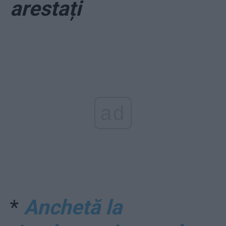
arestați
ad
*
Anchetă la