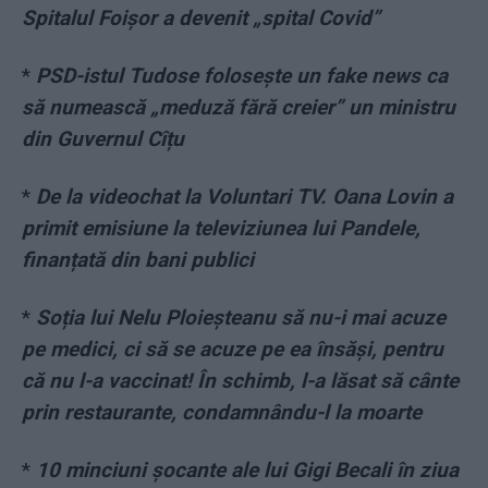
Spitalul Foișor a devenit „spital Covid”
*
PSD-istul Tudose folosește un fake news ca
să numească „meduză fără creier” un ministru
din Guvernul Cîțu
*
De la videochat la Voluntari TV. Oana Lovin a
primit emisiune la televiziunea lui Pandele,
finanțată din bani publici
*
Soția lui Nelu Ploieșteanu să nu-i mai acuze
pe medici, ci să se acuze pe ea însăși, pentru
că nu l-a vaccinat! În schimb, l-a lăsat să cânte
prin restaurante, condamnându-l la moarte
*
10 minciuni șocante ale lui Gigi Becali în ziua