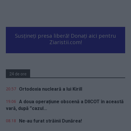
Susțineți presa liberă! Donați aici pentru
Ziaristii.com!
24 de ore
20.57
Ortodoxia nucleară a lui Kirill
19.06
A doua operațiune obscenă a DIICOT în această
vară, după ”cazul...
08.18
Ne-au furat străinii Dunărea!