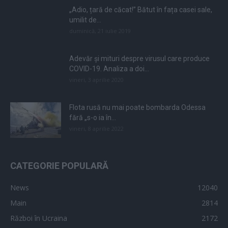
„Adio, țară de căcat!” Bătut în fața casei sale,
umilit de...
duminică, 21 iulie 2019
Adevăr și mituri despre virusul care produce
COVID-19. Analiza a doi...
vineri, 3 aprilie 2020
Flota rusă nu mai poate bombarda Odessa
fără „s-o ia în...
vineri, 8 aprilie 2022
CATEGORIE POPULARĂ
News
12040
Main
2814
Război în Ucraina
2172