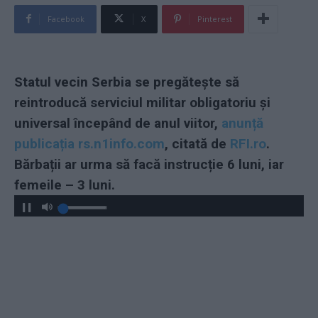
Facebook
X
Pinterest
Statul vecin Serbia se pregătește să
reintroducă serviciul militar obligatoriu și
universal începând de anul viitor,
anunță
publicația rs.n1info.com
, citată de
RFI.ro
.
Bărbații ar urma să facă instrucție 6 luni, iar
femeile – 3 luni.