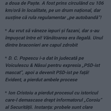
a doua de Paște. A fost prins circulând cu 106
km/oră în localitate, pe un drum național, dar
susține că rula regulamentar „pe autobandă”!
*
Au vrut să vâneze iepuri și fazani, dar s-au
împușcat între ei! Vânătoarea era ilegală. Unul
dintre braconieri are capul zdrobit
*
D. C. Popescu i-a dat în judecată pe
Voiculescu & Năsui pentru expresia „PSD-ist
mascat”, apoi a devenit PSD-ist pe față!
Evident, a pierdut ambele procese
*
Ion Cristoiu a pierdut procesul cu istoricul
care-l demascase drept informatorul „Coroiu”
al Securității. Instanța: probele sunt clare