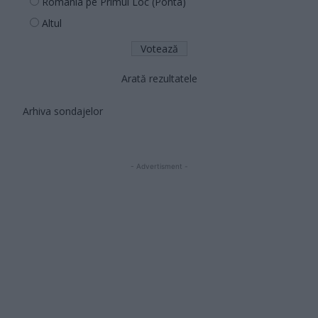
România pe Primul Loc (Ponta)
Altul
Arată rezultatele
Arhiva sondajelor
- Advertisment -