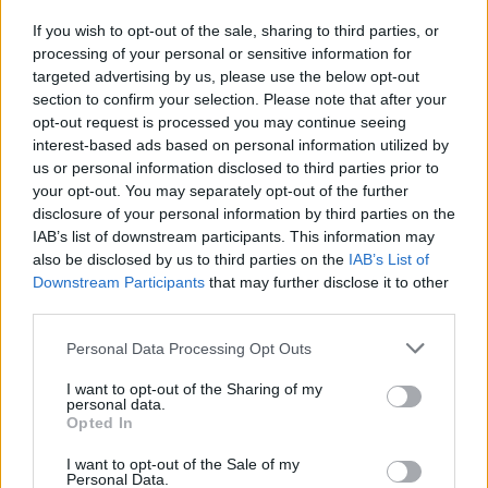
interimară a televiziunii
If you wish to opt-out of the sale, sharing to third parties, or
publice, în locul Doinei Gradea
processing of your personal or sensitive information for
targeted advertising by us, please use the below opt-out
section to confirm your selection. Please note that after your
opt-out request is processed you may continue seeing
Redacţia
interest-based ads based on personal information utilized by
us or personal information disclosed to third parties prior to
your opt-out. You may separately opt-out of the further
disclosure of your personal information by third parties on the
IAB’s list of downstream participants. This information may
also be disclosed by us to third parties on the
IAB’s List of
Downstream Participants
that may further disclose it to other
third parties.
RELATED ARTICLES
Personal Data Processing Opt Outs
A doua operațiune obscenă a
I want to opt-out of the Sharing of my
personal data.
DIICOT în această vară, după ”cazul
Opted In
Pașca – Dumbrava”. Un fost
consilier al lui Băsescu a fost
I want to opt-out of the Sale of my
Personal Data.
percheziționat și...