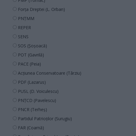
PMP (Tomac)
Forța Dreptei (L. Orban)
PNȚMM
REPER
SENS
SOS (Șoșoacă)
POT (Gavrilă)
PACE (Peia)
Acțiunea Conservatoare (Târziu)
PDF (Lazarus)
PUSL (D. Voiculescu)
PNȚCD (Pavelescu)
PNCR (Terheș)
Partidul Patrioților (Surugiu)
FAR (Coarnă)