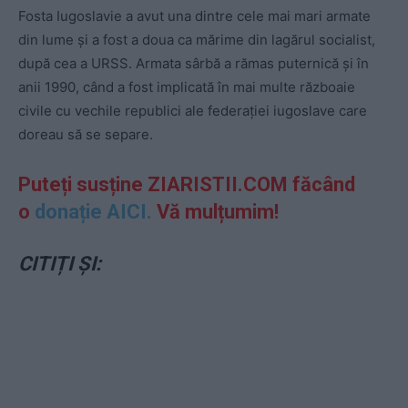
Fosta Iugoslavie a avut una dintre cele mai mari armate
din lume și a fost a doua ca mărime din lagărul socialist,
după cea a URSS. Armata sârbă a rămas puternică și în
anii 1990, când a fost implicată în mai multe războaie
civile cu vechile republici ale federației iugoslave care
doreau să se separe.
Puteți susține ZIARISTII.COM făcând
o
donație AICI.
Vă mulțumim!
CITIȚI ȘI: