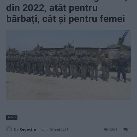
din 2022, atât pentru
bărbați, cât și pentru femei
News
-
De
Redacţia
luni, 10 mai 2021
9364
1