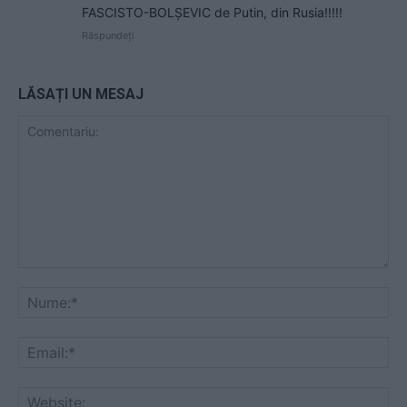
FASCISTO-BOLȘEVIC de Putin, din Rusia!!!!!
Răspundeți
LĂSAȚI UN MESAJ
Comentariu:
Nu
Ema
Web