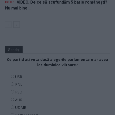
06.02
VIDEO. De ce să scufundăm 5 barje românești?
Nu mai bine...
Sondaj
Ce partid ați vota dacă alegerile parlamentare ar avea
loc duminica viitoare?
USR
PNL
PSD
AUR
UDMR