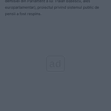
demisiei din Parlament a lui Traian Băsescu, ales
europarlamentar), proiectul privind sistemul public de
pensii a fost respins.
ad