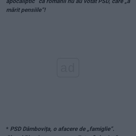
apocaliptic” că românii nu au votat PSD, care „a
mărit pensiile”!
ad
*
PSD Dâmbovița, o afacere de „famiglie”.