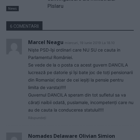
Pîslaru
News
6 COMENTARII
Marcel Neagu
miercuri, 19 iunie 2019 La 18.10
Niște PSD-își ordinari care NU SU ce cauta in
Parlamentul României.
Se vede de la o posta ca acest guvern DANCILA
lucrează pe datorie și își bate joc de toți pensionarii
din Romania( doar de cei ieșiți la pensie pentru
limita de varsta)!!!!
Guvernul DANCILA speram din tot sufletul sa va
cărați naibii odată, puslamale, incompetenți care nu
au de cauta la conducerea statului!!!!
Răspundeți
Nomades Delaware Olivian Simion