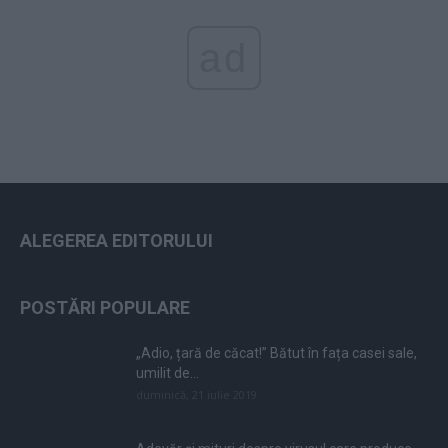
ad
ALEGEREA EDITORULUI
POSTĂRI POPULARE
„Adio, țară de căcat!” Bătut în fața casei sale,
umilit de...
duminică, 21 iulie 2019