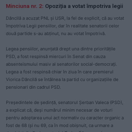
Minciuna nr. 2:
Opoziția a votat împotriva legii
Dăncilă a acuzat PNL și USR, la fel de explicit, că au votat
împotriva Legii pensiilor, dar în realitate senatorii celor
două partide s-au abținut, nu au votat împotrivă.
Legea pensiilor, anunțată drept una dintre prioritățile
PSD, a fost respinsă miercuri în Senat din cauza
absenteismului masiv al senatorilor social-democrați.
Legea a fost respinsă chiar în ziua în care premierul
Viorica Dăncilă se întâlnea la partid cu organizațiile de
pensionari din cadrul PSD.
Preşedintele de şedinţă, senatorul Şerban Valeca (PSD),
a explicat că, deşi numărul minim necesar de voturi
pentru adoptarea unui act normativ cu caracter organic a
fost de 68 (şi nu 69, ca în mod obişnuit, ca urmare a