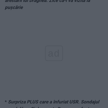
arestării lui Dragnea. Zice că-l va vizita la
pușcărie
ad
*
Surpriza PLUS care a înfuriat USR. Sondajul