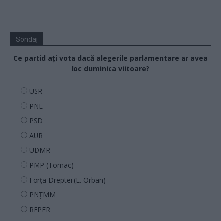
Sondaj
Ce partid ați vota dacă alegerile parlamentare ar avea
loc duminica viitoare?
USR
PNL
PSD
AUR
UDMR
PMP (Tomac)
Forța Dreptei (L. Orban)
PNȚMM
REPER