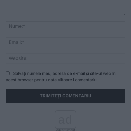
Comentariu:
Nu
Ema
Web
Salvați numele meu, adresa de e-mail și site-ul web în
acest browser pentru data viitoare i comentariu.
ad
- Advertisment -