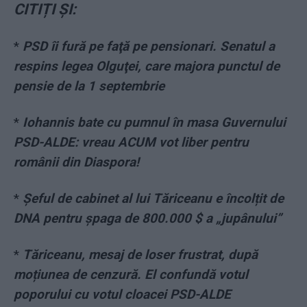
CITIȚI ȘI:
*
PSD îi fură pe faţă pe pensionari. Senatul a
respins legea Olguţei, care majora punctul de
pensie de la 1 septembrie
*
Iohannis bate cu pumnul în masa Guvernului
PSD-ALDE: vreau ACUM vot liber pentru
românii din Diaspora!
*
Șeful de cabinet al lui Tăriceanu e încolțit de
DNA pentru șpaga de 800.000 $ a „jupânului”
*
Tăriceanu, mesaj de loser frustrat, după
moțiunea de cenzură. El confundă votul
poporului cu votul cloacei PSD-ALDE