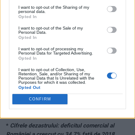
Chirilă: Te porcăim, te și batem, că și tu ai
I want to opt-out of the Sharing of my
pălmuit un om!
personal data.
Opted In
*
Dăncilă urcă în barca „Statului Paralel”: pune
I want to opt-out of the Sale of my
Personal Data.
într-o funcție importantă un fost șef SRI.
Opted In
„Cațavencii” lui Bușcu pierd Delta Dunării
I want to opt-out of processing my
Personal Data for Targeted Advertising.
*
Nepotism și secretomanie. Tarom ascunde un
Opted In
adevăr scandalos: toată familia directorului
I want to opt-out of Collection, Use,
Retention, Sale, and/or Sharing of my
general e angajată la compania de stat!
Personal Data that Is Unrelated with the
Purposes for which it was collected.
Opted Out
*
DOCUMENT. Concedieri și reduceri salariale
CONFIRM
în toate instituțiile publice! Notificarea lui
Orlando confirmă că nu mai sunt bani
*
Cifrele dezastrului: deficitul comercial al
României a crescut cu 34,7% față de 2018.