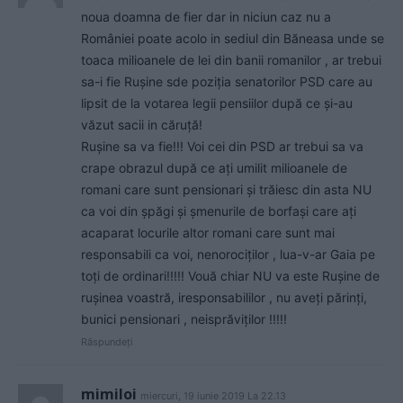
noua doamna de fier dar in niciun caz nu a
României poate acolo in sediul din Băneasa unde se
toaca milioanele de lei din banii romanilor , ar trebui
sa-i fie Rușine sde poziția senatorilor PSD care au
lipsit de la votarea legii pensiilor după ce și-au
văzut sacii in căruță!
Rușine sa va fie!!! Voi cei din PSD ar trebui sa va
crape obrazul după ce ați umilit milioanele de
romani care sunt pensionari și trăiesc din asta NU
ca voi din șpăgi și șmenurile de borfași care ați
acaparat locurile altor romani care sunt mai
responsabili ca voi, nenorociților , lua-v-ar Gaia pe
toți de ordinari!!!!! Vouă chiar NU va este Rușine de
rușinea voastră, iresponsabililor , nu aveți părinți,
bunici pensionari , neisprăviților !!!!!
Răspundeți
mimiloi
miercuri, 19 iunie 2019 La 22.13