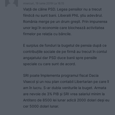
miercuri, 19 iunie 2019 La 18.15
Viață de câine PSD. Legea pensiilor nu a trecut
fiindcă nu sunt bani. Liberalii PNL ştiu adevărul.
România merge pe un drum greșit. Prin impunerea
unor legi în economie care blochează activitatea
firmelor pe relația cu băncile.
E surplus de fonduri la bugetul de pensia după ce
contribuțiile sociale de pe firmă au trecut în contul
angajatului dar PSD duce banii spre pensiile
speciale cu care sunt de acord.
SRI poate împlementa programul fiscal Dacia
Visecol şi un nou plan contabil Libertarian pe care îl
am în lucru. S-ar dubla veniturile la buget. Armata
are nevoie de 3% PIB şi SRI vrea salariul minim la
Antitero de 8500 lei lunar adică 2000 dolari deşi eu
cer 5000 dolari lunar.