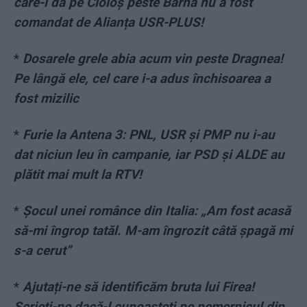
care-l dă pe Cioloș peste Barna nu a fost
comandat de Alianța USR-PLUS!
*
Dosarele grele abia acum vin peste Dragnea!
Pe lângă ele, cel care i-a adus închisoarea a
fost mizilic
*
Furie la Antena 3: PNL, USR și PMP nu i-au
dat niciun leu în campanie, iar PSD și ALDE au
plătit mai mult la RTV!
*
Șocul unei românce din Italia: „Am fost acasă
să-mi îngrop tatăl. M-am îngrozit câtă șpagă mi
s-a cerut”
*
Ajutați-ne să identificăm bruta lui Firea!
Scrieți-ne dacă-l cunoașteți pe nemernicul din