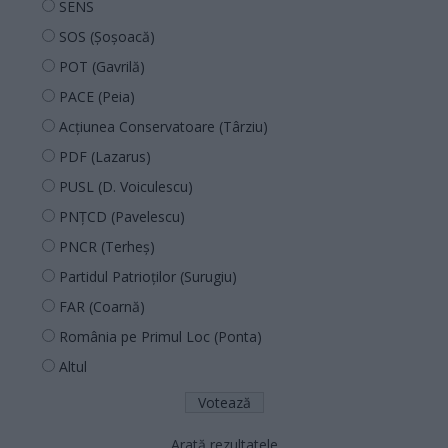
SENS
SOS (Șoșoacă)
POT (Gavrilă)
PACE (Peia)
Acțiunea Conservatoare (Târziu)
PDF (Lazarus)
PUSL (D. Voiculescu)
PNȚCD (Pavelescu)
PNCR (Terheș)
Partidul Patrioților (Surugiu)
FAR (Coarnă)
România pe Primul Loc (Ponta)
Altul
Arată rezultatele