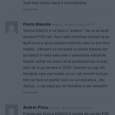
Sunt bani destui dacă e corectitudine.
Răspundeți
Florin Manole
miercuri, 19 iunie 2019 La 18.27
Viorica DANCILA va face o “analiza “ de ce au lipsit
senatorii PSD-isti. Sunt niște mincinoși ordinari și au
lipsit ca le-a spus aceasta individa care nu are nicio
treaba , bănuiam ca lucrează cu dubla masura dar
sa tratezi in halul asta este o adevarata mârșăvie!
Numai vedeți voi voturi de la pensionari sa ca luați
adio de la guvernare in 2020. Oameni cu cap din
România care mai exista ca nu i-ați omorât încă pe
toți vor face un partid care va vor pulveriza , atu
distrus , v-ați bătut joc de România și de romani!!!!
Răspundeți
Andrei Piscu
miercuri, 19 iunie 2019 La 20.26
Premierului Viorica DANCILA numita de cei din PSD