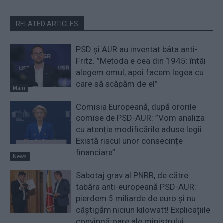
RELATED ARTICLES
PSD și AUR au inventat bâta anti-
Fritz. ”Metoda e cea din 1945: întâi
alegem omul, apoi facem legea cu
care să scăpăm de el”
Main
Comisia Europeană, după ororile
comise de PSD-AUR: ”Vom analiza
cu atenție modificările aduse legii.
Există riscul unor consecințe
financiare”
News
Sabotaj grav al PNRR, de către
tabăra anti-europeană PSD-AUR:
pierdem 5 miliarde de euro și nu
câștigăm niciun kilowatt! Explicațiile
convingătoare ale ministrului