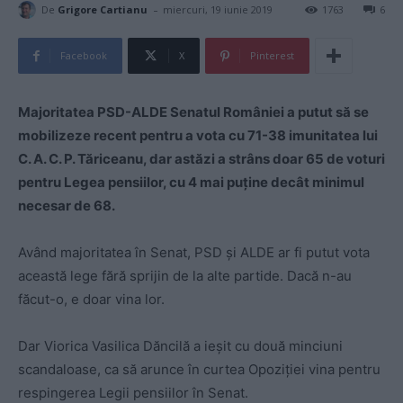
-
De
Grigore Cartianu
miercuri, 19 iunie 2019
1763
6
Facebook
X
Pinterest
Majoritatea PSD-ALDE Senatul României a putut să se
mobilizeze recent pentru a vota cu 71-38 imunitatea lui
C. A. C. P. Tăriceanu, dar astăzi a strâns doar 65 de voturi
pentru Legea pensiilor, cu 4 mai puține decât minimul
necesar de 68.
Având majoritatea în Senat, PSD și ALDE ar fi putut vota
această lege fără sprijin de la alte partide. Dacă n-au
făcut-o, e doar vina lor.
Dar Viorica Vasilica Dăncilă a ieșit cu două minciuni
scandaloase, ca să arunce în curtea Opoziției vina pentru
respingerea Legii pensiilor în Senat.