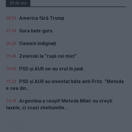
24 de ore
08.59
America fără Trump
21.59
Gura bate guru
20.20
Oameni indignați
19.46
Zelenski la ”rușii cei mici”
16.05
PSD și AUR ne-au vrut în junk
15.33
PSD și AUR au inventat bâta anti-Fritz. ”Metoda
e cea din...
14.18
Argentina a reușit! Metoda Milei: nu crești
taxele, ci scazi cheltuielile...