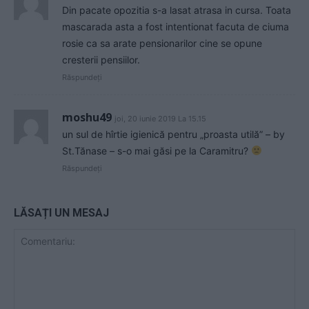
Din pacate opozitia s-a lasat atrasa in cursa. Toata
mascarada asta a fost intentionat facuta de ciuma
rosie ca sa arate pensionarilor cine se opune
cresterii pensiilor.
Răspundeți
moshu49
joi, 20 iunie 2019 La 15.15
un sul de hîrtie igienică pentru „proasta utilă” – by
St.Tănase – s-o mai găsi pe la Caramitru?
Răspundeți
LĂSAȚI UN MESAJ