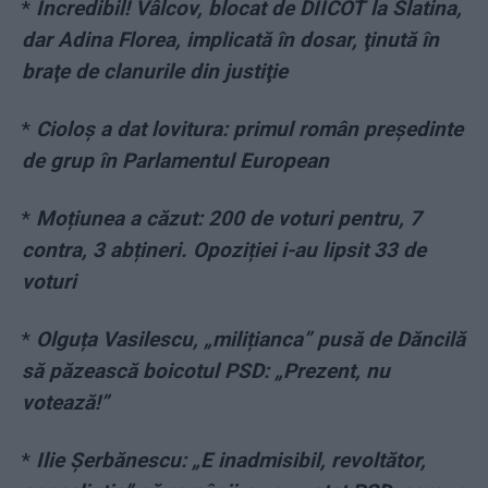
*
Incredibil! Vâlcov, blocat de DIICOT la Slatina,
dar Adina Florea, implicată în dosar, ţinută în
braţe de clanurile din justiţie
*
Cioloş a dat lovitura: primul român preşedinte
de grup în Parlamentul European
*
Moțiunea a căzut: 200 de voturi pentru, 7
contra, 3 abțineri. Opoziției i-au lipsit 33 de
voturi
*
Olguța Vasilescu, „milițianca” pusă de Dăncilă
să păzească boicotul PSD: „Prezent, nu
votează!”
*
Ilie Șerbănescu: „E inadmisibil, revoltător,