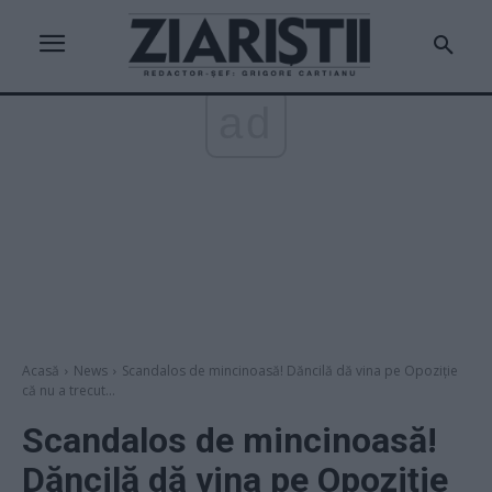
ad
Acasă
News
Scandalos de mincinoasă! Dăncilă dă vina pe Opoziție
că nu a trecut...
Scandalos de mincinoasă!
Dăncilă dă vina pe Opoziție