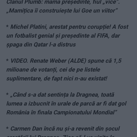
Clanul Plumb: mama președinte, fiul „vice”.
„Mamițica îi construiește lui Goe un viitor”
*
Michel Platini, arestat pentru corupție! A fost
un fotbalist genial și președinte al FIFA, dar
șpaga din Qatar l-a distrus
*
VIDEO. Renate Weber (ALDE) spune că 1,5
milioane de votanți, cei de pe listele
suplimentare, de fapt nici n-au existat!
*
„Când s-a dat sentința la Dragnea, toată
lumea a izbucnit în urale de parcă ar fi dat gol
România în finala Campionatului Mondial”
*
Carmen Dan încă nu și-a revenit din șocul