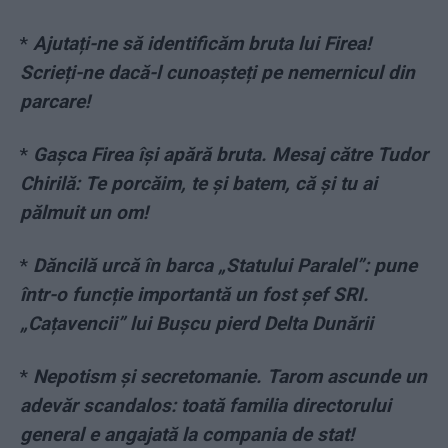
*
Ajutați-ne să identificăm bruta lui Firea!
Scrieți-ne dacă-l cunoașteți pe nemernicul din
parcare!
*
Gașca Firea își apără bruta. Mesaj către Tudor
Chirilă: Te porcăim, te și batem, că și tu ai
pălmuit un om!
*
Dăncilă urcă în barca „Statului Paralel”: pune
într-o funcție importantă un fost șef SRI.
„Cațavencii” lui Bușcu pierd Delta Dunării
*
Nepotism și secretomanie. Tarom ascunde un
adevăr scandalos: toată familia directorului
general e angajată la compania de stat!