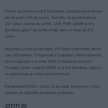
Pentru ca Guvernul să fi fost demis, Opoziția avea nevoie
de cel puțin 233 de voturi. Teoretic, se putea baza pe
207 voturi, venite de la PNL, USR, PMP, UDMR și Pro
România, plus 7 de la Minorități, deci un total de 214
voturi.
Rezultatul a fost pe aproape: 210 voturi exprimate, dintre
care 200 pentru, 7 împotrivă și 3 abțineri. Asta înseamnă
că nici Opoziția n-a votat 100% în favoarea moțiunii.
Probabil, dintre votanții UDMR și ai Pro România, câțiva s-
au abținut sau au votat contra moțiunii.
Parlamentarii PSD + ALDE nu au votat. Niciunul n-a fost
convins de Opoziție să voteze moțiunea.
CITIȚI ȘI: