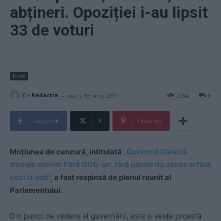
abțineri. Opoziției i-au lipsit
33 de voturi
News
-
De
Redacţia
marți, 18 iunie 2019
2754
0
Facebook
X
Pinterest
Moțiunea de cenzură, intitulată
„Guvernul Dăncilă
trebuie demis! Fără OUG-uri, fără parole de acces și fără
cozi la vot!”,
a fost respinsă de plenul reunit al
Parlamentului.
Din punct de vedere al guvernării, este o veste proastă