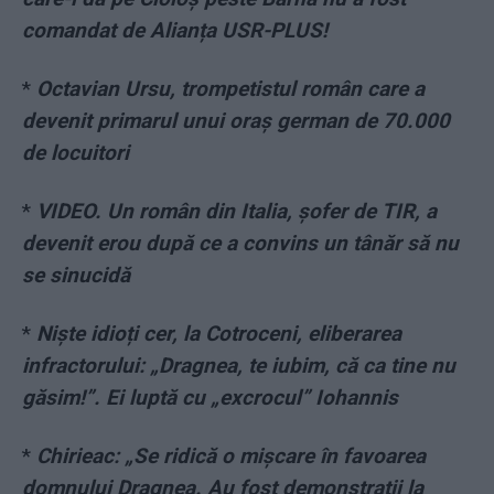
comandat de Alianța USR-PLUS!
*
Octavian Ursu, trompetistul român care a
devenit primarul unui oraș german de 70.000
de locuitori
*
VIDEO. Un român din Italia, șofer de TIR, a
devenit erou după ce a convins un tânăr să nu
se sinucidă
*
Niște idioți cer, la Cotroceni, eliberarea
infractorului: „Dragnea, te iubim, că ca tine nu
găsim!”. Ei luptă cu „excrocul” Iohannis
*
Chirieac: „Se ridică o mișcare în favoarea
domnului Dragnea. Au fost demonstrații la