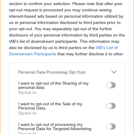
monstruos”
section to confirm your selection. Please note that after your
opt-out request is processed you may continue seeing
interest-based ads based on personal information utilized by
*
Cifrele iadului: PSD și ALDE au scos din
us or personal information disclosed to third parties prior to
pușcării 2.119 criminali, 795 de violatori, 105
your opt-out. You may separately opt-out of the further
disclosure of your personal information by third parties on the
proxeneți, 5 pedofili, 5 teroriști, 73 de
IAB’s list of downstream participants. This information may
șantajiști, 476 de corupți, 1.329 de traficanți,
also be disclosed by us to third parties on the
IAB’s List of
3.570 de hoți și 2.365 de tâlhari
Downstream Participants
that may further disclose it to other
third parties.
- Advertisement -
Personal Data Processing Opt Outs
I want to opt-out of the Sharing of my
personal data.
Opted In
I want to opt-out of the Sale of my
Personal Data.
TAGS
moțiune de cenzură
Opted In
I want to opt-out of processing my
Personal Data for Targeted Advertising.
Opted In