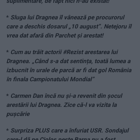
suplimentare, de fapt nici n-au existat!
*
Sluga lui Dragnea îl vânează pe procurorul
care a deschis dosarul „10 august”. Netejoru îl
vrea dat afară din Parchet și arestat!
*
Cum au trăit actorii #Rezist arestarea lui
Dragnea. „Când s-a dat sentința, toată lumea a
izbucnit în urale de parcă ar fi dat gol România
în finala Campionatului Mondial”
*
Carmen Dan încă nu și-a revenit din șocul
arestării lui Dragnea. Zice că-l va vizita la
pușcărie
*
Surpriza PLUS care a înfuriat USR. Sondajul
care-l dă pe Cioloș peste Barna nu a fost