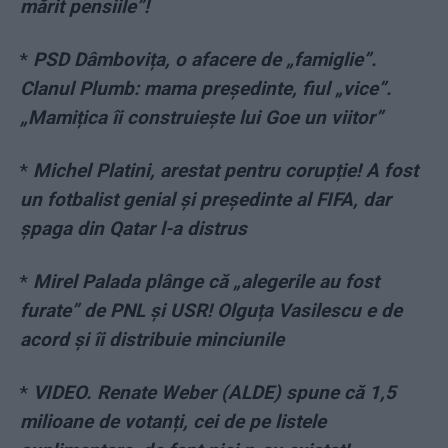
mărit pensiile”!
*
PSD Dâmbovița, o afacere de „famiglie”.
Clanul Plumb: mama președinte, fiul „vice”.
„Mamițica îi construiește lui Goe un viitor”
*
Michel Platini, arestat pentru corupție! A fost
un fotbalist genial și președinte al FIFA, dar
șpaga din Qatar l-a distrus
*
Mirel Palada plânge că „alegerile au fost
furate” de PNL și USR! Olguța Vasilescu e de
acord și îi distribuie minciunile
*
VIDEO. Renate Weber (ALDE) spune că 1,5
milioane de votanți, cei de pe listele