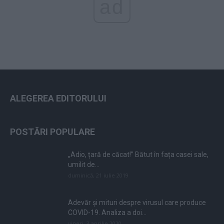
ad
ALEGEREA EDITORULUI
POSTĂRI POPULARE
„Adio, țară de căcat!” Bătut în fața casei sale,
umilit de...
duminică, 21 iulie 2019
Adevăr și mituri despre virusul care produce
COVID-19. Analiza a doi...
vineri, 3 aprilie 2020