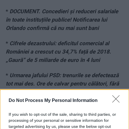
*
DOCUMENT. Concedieri și reduceri salariale
în toate instituțiile publice! Notificarea lui
Orlando confirmă că nu mai sunt bani
*
Cifrele dezastrului: deficitul comercial al
României a crescut cu 34,7% față de 2018.
„Gaură” de 5 miliarde de euro în 4 luni
*
Urmarea jafului PSD: trenurile se defectează
tot mai des. Ore de calvar pentru călători, fără
toaletă, apă sau aer condiționat
Do Not Process My Personal Information
*
CTP: „PSD este un Cernobîl al politicii
If you wish to opt-out of the sale, sharing to third parties, or
românești. E radioactiv. Dacă intri acolo, ori
processing of your personal or sensitive information for
mori, ori te transformi într-un mutant
targeted advertising by us, please use the below opt-out