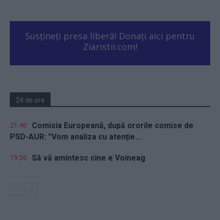
Susțineți presa liberă! Donați aici pentru
Ziaristii.com!
24 de ore
21.40
Comisia Europeană, după ororile comise de
PSD-AUR: ”Vom analiza cu atenție...
19.50
Să vă amintesc cine e Voineag