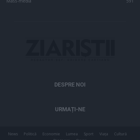
Mass-media
591
DESPRE NOI
URMAȚI-NE
News
Politică
Economie
Lumea
Sport
Viața
Cultură