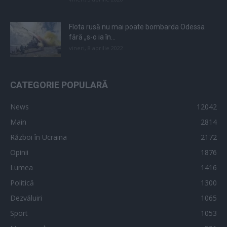
Flota rusă nu mai poate bombarda Odessa
fără „s-o ia în...
vineri, 8 aprilie 2022
CATEGORIE POPULARĂ
News
12042
Main
2814
Război în Ucraina
2172
Opinii
1876
Lumea
1416
Politică
1300
Dezvăluiri
1065
Sport
1053