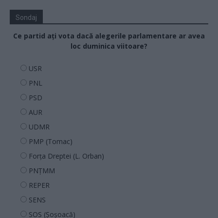
Sondaj
Ce partid ați vota dacă alegerile parlamentare ar avea
loc duminica viitoare?
USR
PNL
PSD
AUR
UDMR
PMP (Tomac)
Forța Dreptei (L. Orban)
PNȚMM
REPER
SENS
SOS (Șoșoacă)