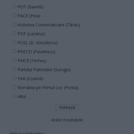
POT (Gavrilă)
PACE (Peia)
Acțiunea Conservatoare (Târziu)
PDF (Lazarus)
PUSL (D. Voiculescu)
PNȚCD (Pavelescu)
PNCR (Terheș)
Partidul Patrioților (Surugiu)
FAR (Coarnă)
România pe Primul Loc (Ponta)
Altul
Arată rezultatele
Arhiva sondajelor