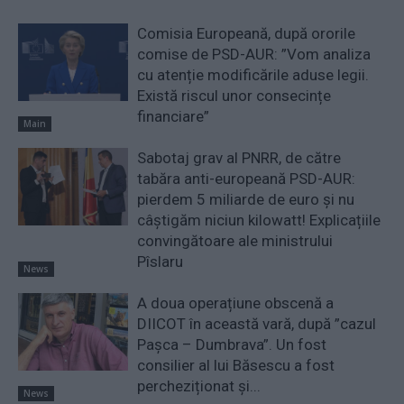
Comisia Europeană, după ororile
comise de PSD-AUR: ”Vom analiza
cu atenție modificările aduse legii.
Există riscul unor consecințe
financiare”
Main
Sabotaj grav al PNRR, de către
tabăra anti-europeană PSD-AUR:
pierdem 5 miliarde de euro și nu
câștigăm niciun kilowatt! Explicațiile
convingătoare ale ministrului
Pîslaru
News
A doua operațiune obscenă a
DIICOT în această vară, după ”cazul
Pașca – Dumbrava”. Un fost
consilier al lui Băsescu a fost
percheziționat și...
News