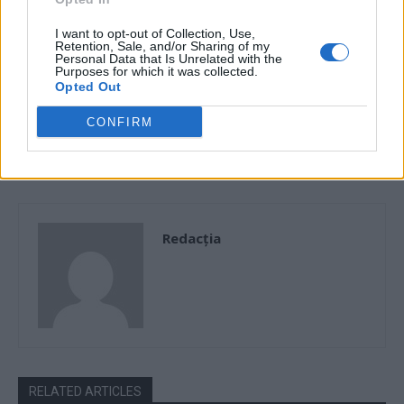
I want to opt-out of Collection, Use,
Retention, Sale, and/or Sharing of my
Personal Data that Is Unrelated with the
Purposes for which it was collected.
Opted Out
Articolul precedent
Articolul următor
„Marele merit” al lui Iohannis,
Văicăreala lui Dăncilă de după
CONFIRM
în viziunea lui Băsescu
moţiunea care o mai lasă
puţin la Palatul Victoria
Redacţia
RELATED ARTICLES