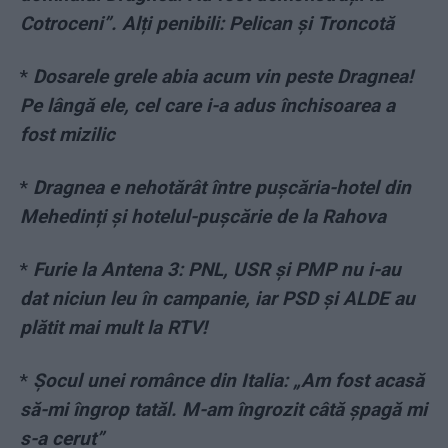
Cotroceni”. Alți penibili: Pelican și Troncotă
*
Dosarele grele abia acum vin peste Dragnea!
Pe lângă ele, cel care i-a adus închisoarea a
fost mizilic
*
Dragnea e nehotărât între pușcăria-hotel din
Mehedinți și hotelul-pușcărie de la Rahova
*
Furie la Antena 3: PNL, USR și PMP nu i-au
dat niciun leu în campanie, iar PSD și ALDE au
plătit mai mult la RTV!
*
Șocul unei românce din Italia: „Am fost acasă
să-mi îngrop tatăl. M-am îngrozit câtă șpagă mi
s-a cerut”