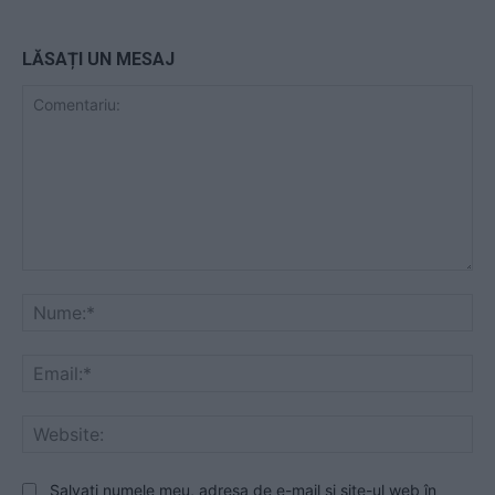
LĂSAȚI UN MESAJ
Comentariu:
Nu
Ema
Web
Salvați numele meu, adresa de e-mail și site-ul web în