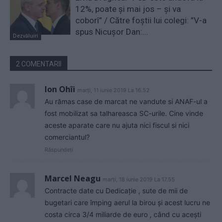
12%, poate și mai jos – și va
coborî” / Către foștii lui colegi: ”V-a
spus Nicușor Dan:...
Dezvăluiri
2 COMENTARII
Ion Ohîi
marți, 11 iunie 2019 La 16.52
Au rămas case de marcat ne vandute si ANAF-ul a
fost mobilizat sa talhareasca SC-urile. Cine vinde
aceste aparate care nu ajuta nici fiscul si nici
comerciantul?
Răspundeți
Marcel Neagu
marți, 18 iunie 2019 La 17.55
Contracte date cu Dedicație , sute de mii de
bugetari care împing aerul la birou și acest lucru ne
costa circa 3/4 miliarde de euro , când cu acești