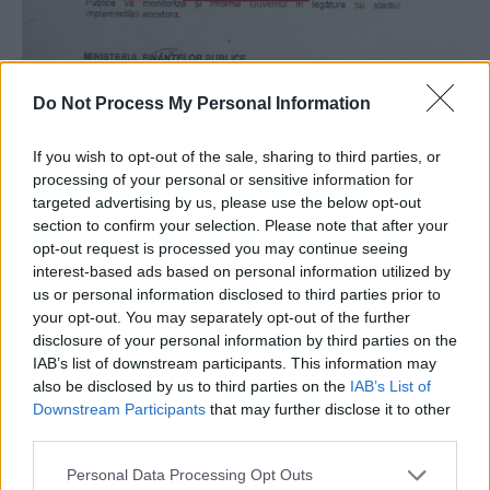
Do Not Process My Personal Information
If you wish to opt-out of the sale, sharing to third parties, or
processing of your personal or sensitive information for
targeted advertising by us, please use the below opt-out
section to confirm your selection. Please note that after your
opt-out request is processed you may continue seeing
Pagina 3 de la Orlando
interest-based ads based on personal information utilized by
us or personal information disclosed to third parties prior to
CITIȚI ȘI:
your opt-out. You may separately opt-out of the further
disclosure of your personal information by third parties on the
*
Ministrul Slugărel face pe disidentul. Se
IAB’s list of downstream participants. This information may
also be disclosed by us to third parties on the
IAB’s List of
plânge că era presat de Dragnea să dea
Downstream Participants
that may further disclose it to other
ordonanțe de urgență. Denunță „Comisia
third parties.
Iordache” și Ordonanța 13
Personal Data Processing Opt Outs