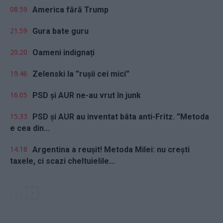
08.59
America fără Trump
21.59
Gura bate guru
20.20
Oameni indignați
19.46
Zelenski la ”rușii cei mici”
16.05
PSD și AUR ne-au vrut în junk
15.33
PSD și AUR au inventat bâta anti-Fritz. ”Metoda
e cea din...
14.18
Argentina a reușit! Metoda Milei: nu crești
taxele, ci scazi cheltuielile...