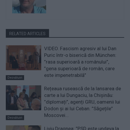
RELATED ARTICLES
VIDEO. Fascism agresiv al lui Dan
Puric într-o biserică din München:
”rasa superioară a românului”,
”gena superioară de român, care
este impenetrabilă”
Dezvăluiri
Rețeaua rusească de la lansarea de
carte a lui Dungaciu, la Chișinău:
”diplomați”, agenți GRU, oamenii lui
Dodon și ai lui Ceban. ”Săgețile”
Moscovei...
Dezvăluiri
Liviu Dragnea: ”PSD este undeva la