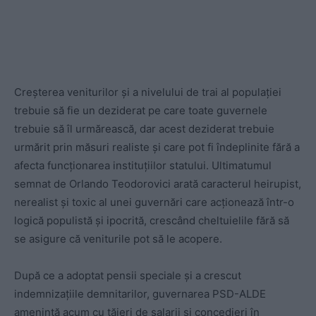
Creșterea veniturilor și a nivelului de trai al populației
trebuie să fie un deziderat pe care toate guvernele
trebuie să îl urmărească, dar acest deziderat trebuie
urmărit prin măsuri realiste și care pot fi îndeplinite fără a
afecta funcționarea instituțiilor statului. Ultimatumul
semnat de Orlando Teodorovici arată caracterul heirupist,
nerealist și toxic al unei guvernări care acționează într-o
logică populistă și ipocrită, crescând cheltuielile fără să
se asigure că veniturile pot să le acopere.
După ce a adoptat pensii speciale și a crescut
indemnizațiile demnitarilor, guvernarea PSD-ALDE
amenință acum cu tăieri de salarii și concedieri în