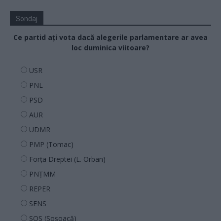
Sondaj
Ce partid ați vota dacă alegerile parlamentare ar avea
loc duminica viitoare?
USR
PNL
PSD
AUR
UDMR
PMP (Tomac)
Forța Dreptei (L. Orban)
PNȚMM
REPER
SENS
SOS (Șoșoacă)