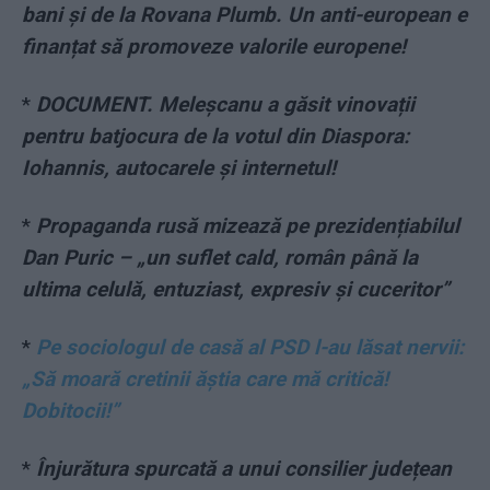
bani și de la Rovana Plumb. Un anti-european e
finanțat să promoveze valorile europene!
*
DOCUMENT. Meleșcanu a găsit vinovații
pentru batjocura de la votul din Diaspora:
Iohannis, autocarele și internetul!
*
Propaganda rusă mizează pe prezidențiabilul
Dan Puric – „un suflet cald, român până la
ultima celulă, entuziast, expresiv și cuceritor”
*
Pe sociologul de casă al PSD l-au lăsat nervii:
„Să moară cretinii ăștia care mă critică!
Dobitocii!”
*
Înjurătura spurcată a unui consilier județean