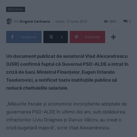
Dezvăluiri
-
De
Grigore Cartianu
marți, 11 iunie 2019
6841
2
Facebook
X
Pinterest
Un document publicat de senatorul Vlad Alexandrescu
(USR) confirmă faptul că Guvernul PSD-ALDE a intrat în
criză de bani. Ministrul Finanțelor, Eugen Orlando
Teodorovici, a notificat toate instituțiile publice să
reducă cheltuielile salariale.
„Măsurile fiscale și economice inconștiente adoptate de
guvernarea PSD-ALDE în ultimii doi ani, sub oblăduirea
infractorilor Liviu Dragnea și Darius Vâlcov, au creat o
criză bugetară majoră”, scrie Vlad Alexandrescu.