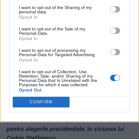
*
SS-Gestapo îl hăituiește pe șeful DNA
I want to opt-out of the Sharing of my
personal data.
Constanța. Adina Florea nu-i poate ierta
Opted In
dosarele făcute protejaților ei, Radu Mazăre și
I want to opt-out of the Sale of my
Personal Data.
Nicușor Constantinescu
Opted In
*
Cifrele dezastrului: deficitul comercial al
I want to opt-out of processing my
Personal Data for Targeted Advertising.
României a crescut cu 34,7% față de 2018.
Opted In
„Gaură” de 5 miliarde de euro în 4 luni
I want to opt-out of Collection, Use,
Retention, Sale, and/or Sharing of my
Personal Data that Is Unrelated with the
*
Urmarea jafului PSD: trenurile se defectează
Purposes for which it was collected.
Opted Out
tot mai des. Ore de calvar pentru călători, fără
CONFIRM
toaletă, apă sau aer condiționat
*
Lista horror a celor 5 posibili candidați PSD
pentru alegerile prezidențiale, în viziunea lui
Codrin Ștefănescu