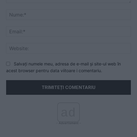
Comentariu:
Nu
Ema
Web
Salvați numele meu, adresa de e-mail și site-ul web în
acest browser pentru data viitoare i comentariu.
ad
- Advertisment -