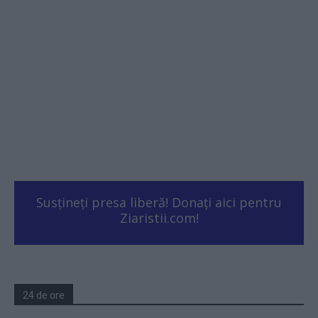
Susțineți presa liberă! Donați aici pentru
Ziaristii.com!
24 de ore