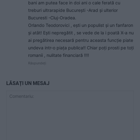
bani am putea face in doi ani o cale ferată cu
treburi ultrarapide București -Arad și ulterior
Bucuresti -Cluj-Oradea.
Orlando Teodorovici , ești un populist și un fanfaron
și atât! Ești nepregătit , se vede de la i poată X-a nu
ai pregătirea necesară pentru aceasta funcție piate
undeva intr-o piața publica!! Chiar poți prosti pe toți
romanii , nulitate financiară !!!!
Răspundeți
LĂSAȚI UN MESAJ