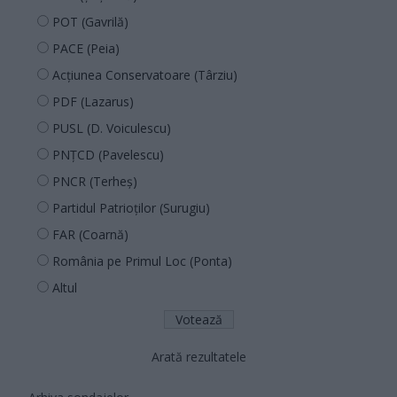
POT (Gavrilă)
PACE (Peia)
Acțiunea Conservatoare (Târziu)
PDF (Lazarus)
PUSL (D. Voiculescu)
PNȚCD (Pavelescu)
PNCR (Terheș)
Partidul Patrioților (Surugiu)
FAR (Coarnă)
România pe Primul Loc (Ponta)
Altul
Arată rezultatele