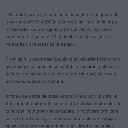
„Măsurile fiscale și economice inconștiente adoptate de
guvernarea PSD-ALDE în ultimii doi ani, sub oblăduirea
infractorilor Liviu Dragnea și Darius Vâlcov, au creat o
criză bugetară majoră. Cheltuielile sunt în creștere, iar
veniturile nu reușesc să țină pasul.
Promisiunile electorale populiste și măsurile fiscale care
avantajează companiile și instituțiile camarilei politice de
la București și ale baronilor din teritoriu riscă să creeze
un colaps bugetar în toamnă.
În fața unei astfel de crize, Orlando Teodorovici a trimis
tuturor instituțiilor publice din țară, inclusiv instituțiilor de
cultură și institutelor de cercetare, o notificare prin care
cere, în mod expres, «reducerea numărului de angajați
și/sau reducerea cuantumului unor drepturi salariale».