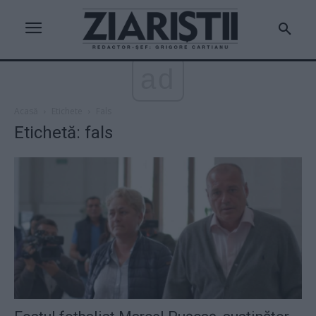
ad
Acasă
Etichete
Fals
Etichetă: fals