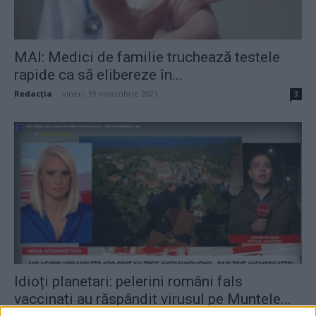
MAI: Medici de familie truchează testele
rapide ca să elibereze în...
Redacţia
-
vineri, 19 noiembrie 2021
3
Idioți planetari: pelerini români fals
vaccinați au răspândit virusul pe Muntele...