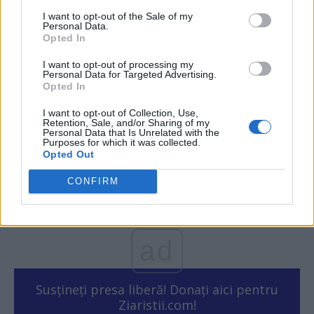
I want to opt-out of the Sale of my
Personal Data.
Opted In
I want to opt-out of processing my
Personal Data for Targeted Advertising.
Opted In
Fenomenul falsei vaccinări ia amploare.
I want to opt-out of Collection, Use,
Peste 370 de certificate sub bănuiala...
Retention, Sale, and/or Sharing of my
Personal Data that Is Unrelated with the
Redacţia
-
vineri, 27 august 2021
1
Purposes for which it was collected.
Opted Out
CONFIRM
1
2
ad
Susțineți presa liberă! Donați aici pentru
Ziaristii.com!