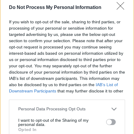
Redacţia
-
marți, 9 noiembrie 2021
0
Do Not Process My Personal Information
If you wish to opt-out of the sale, sharing to third parties, or
processing of your personal or sensitive information for
targeted advertising by us, please use the below opt-out
section to confirm your selection. Please note that after your
opt-out request is processed you may continue seeing
interest-based ads based on personal information utilized by
us or personal information disclosed to third parties prior to
your opt-out. You may separately opt-out of the further
disclosure of your personal information by third parties on the
IAB’s list of downstream participants. This information may
400 de persoane cercetate și 200 de dosare
also be disclosed by us to third parties on the
IAB’s List of
penale pentru falsificarea...
Downstream Participants
that may further disclose it to other
Redacţia
-
vineri, 3 septembrie 2021
0
third parties.
Personal Data Processing Opt Outs
I want to opt-out of the Sharing of my
personal data.
Opted In