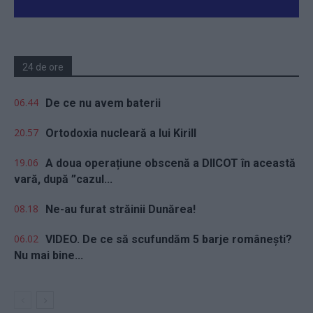
24 de ore
06.44
De ce nu avem baterii
20.57
Ortodoxia nucleară a lui Kirill
19.06
A doua operațiune obscenă a DIICOT în această
vară, după ”cazul...
08.18
Ne-au furat străinii Dunărea!
06.02
VIDEO. De ce să scufundăm 5 barje românești?
Nu mai bine...