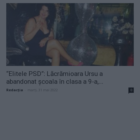
“Elitele PSD”: Lăcrămioara Ursu a
abandonat școala în clasa a 9-a,...
Redacţia
-
marți, 31 mai 2022
0