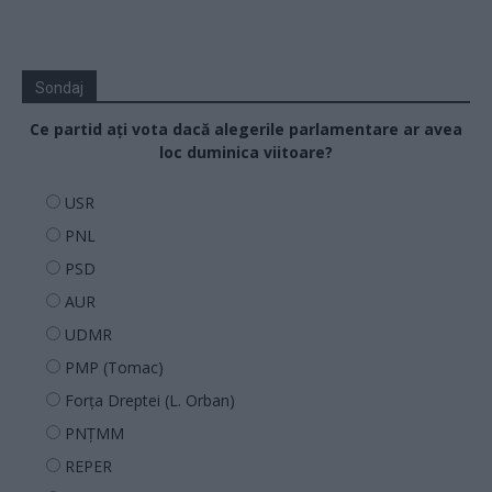
Sondaj
Ce partid ați vota dacă alegerile parlamentare ar avea
loc duminica viitoare?
USR
PNL
PSD
AUR
UDMR
PMP (Tomac)
Forța Dreptei (L. Orban)
PNȚMM
REPER