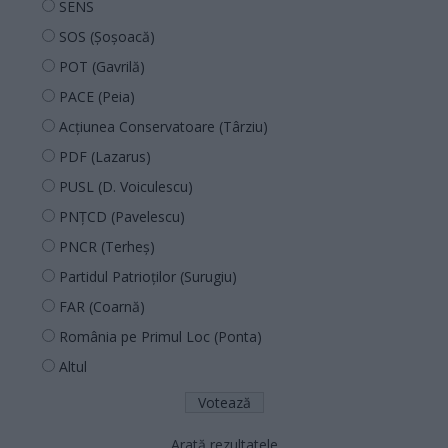
SENS
SOS (Șoșoacă)
POT (Gavrilă)
PACE (Peia)
Acțiunea Conservatoare (Târziu)
PDF (Lazarus)
PUSL (D. Voiculescu)
PNȚCD (Pavelescu)
PNCR (Terheș)
Partidul Patrioților (Surugiu)
FAR (Coarnă)
România pe Primul Loc (Ponta)
Altul
Arată rezultatele