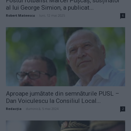
Fostul fotbalist Marcel Pușcaș, susținător
al lui George Simion, a publicat...
Robert Mateescu
-
luni, 12 mai 2025
6
Aproape jumătate din semnăturile PUSL –
Dan Voiculescu la Consiliul Local...
Redacţia
-
duminică, 5 mai 2024
2