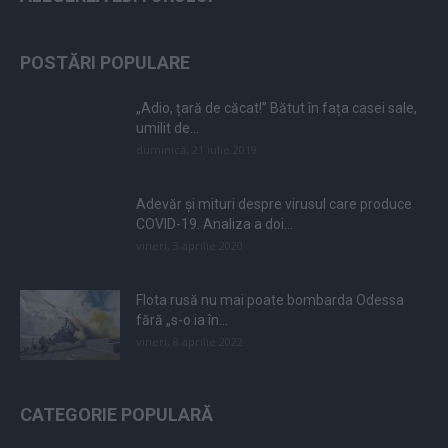
POSTĂRI POPULARE
„Adio, țară de căcat!” Bătut în fața casei sale,
umilit de...
duminică, 21 iulie 2019
Adevăr și mituri despre virusul care produce
COVID-19. Analiza a doi...
vineri, 3 aprilie 2020
Flota rusă nu mai poate bombarda Odessa
fără „s-o ia în...
vineri, 8 aprilie 2022
CATEGORIE POPULARĂ