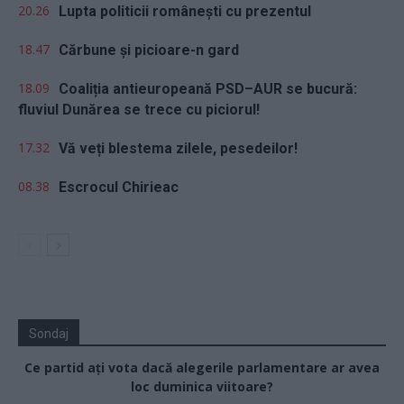
20.26
Lupta politicii românești cu prezentul
18.47
Cărbune și picioare-n gard
18.09
Coaliția antieuropeană PSD–AUR se bucură:
fluviul Dunărea se trece cu piciorul!
17.32
Vă veți blestema zilele, pesedeilor!
08.38
Escrocul Chirieac
Sondaj
Ce partid ați vota dacă alegerile parlamentare ar avea
loc duminica viitoare?