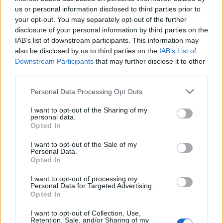
„calități” politice: traseist trecut prin 7 partide!
us or personal information disclosed to third parties prior to
your opt-out. You may separately opt-out of the further
*
Abia vârât în Guvern, Ponta emite abjecții
disclosure of your personal information by third parties on the
IAB’s list of downstream participants. This information may
anti-occidentale: „Vor doar să trimită facturi
also be disclosed by us to third parties on the
IAB’s List of
uriașe către statul român!”. Mesajul șocant e
Downstream Participants
that may further disclose it to other
third parties.
transmis, practic, de Guvernul României către
statele care au sărit să ne ajute cu marii arși în
Personal Data Processing Opt Outs
explozia de la Crevedia
I want to opt-out of the Sharing of my
personal data.
Opted In
*
Trădare: Klaus Iohannis „își dorește” ca PSD
să fie votat de cât mai mulți români! Acum trei
I want to opt-out of the Sale of my
Personal Data.
ani pronunța cu scârbă: „acest Peee Seee
Opted In
Deee”
I want to opt-out of processing my
Personal Data for Targeted Advertising.
Opted In
*
În plină criză, Guvernul Ciolacu dă ilegal
180.000 de euro televiziunii lui Pandele, ca să
I want to opt-out of Collection, Use,
Retention, Sale, and/or Sharing of my