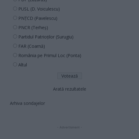
PUSL (D. Voiculescu)
PNȚCD (Pavelescu)
PNCR (Terheș)
Partidul Patrioților (Surugiu)
FAR (Coarnă)
România pe Primul Loc (Ponta)
Altul
Arată rezultatele
Arhiva sondajelor
- Advertisment -