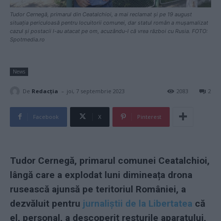
Tudor Cernegă, primarul din Ceatalchioi, a mai reclamat și pe 19 august
situația periculoasă pentru locuitorii comunei, dar statul român a mușamalizat
cazul și postacii l-au atacat pe om, acuzându-l că vrea război cu Rusia. FOTO:
Spotmedia.ro
News
-
De
Redacţia
joi, 7 septembrie 2023
2083
2
Facebook
X
Pinterest
Tudor Cernegă, primarul comunei Ceatalchioi,
lângă care a explodat luni dimineața drona
rusească ajunsă pe teritoriul României, a
dezvăluit pentru
jurnaliștii de la Libertatea
că
el, personal, a descoperit resturile aparatului,