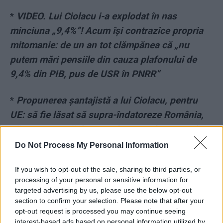
*
VIDEO. Lui Ciolacu i-a explodat în nas
minciuna „9,4%”! Acum își contrazice propria
mitomanie: de un an tot clămpănea că „nu
putem mări pensiile din cauza plafonului de
9,4% din PIB, pus de USR în PNRR”
*
Propunerea șantajistă a lui Ciolacu, pentru
UE: să fie lăsat să supra-îndatoreze România,
să nu se atingă de pensiile speciale și nici de
clientela de partid, să nu facă reforme și, la
Do Not Process My Personal Information
schimb, Europa să-i dea miliarde
If you wish to opt-out of the sale, sharing to third parties, or
processing of your personal or sensitive information for
*
PNL a pus șef la Garda de Mediu Tulcea un
targeted advertising by us, please use the below opt-out
infractor. După 4 luni, acesta a recidivat, fiind
section to confirm your selection. Please note that after your
opt-out request is processed you may continue seeing
prins când lua șpagă 5.000 de euro. Are și
interest-based ads based on personal information utilized by