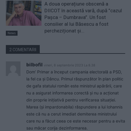
A doua operațiune obscenă a
DIICOT în această vară, după ”cazul
Pașca – Dumbrava”. Un fost
consilier al lui Băsescu a fost
percheziționat și...
News
2 COMENTARII
bilbofil
vineri, 8 septembrie 2023 La 8.38
Dom’ Primar a început campania electorală a PSD,
la fel ca și Dâncu. Primul răspunzător în plan politic
de gafa statului român este ministrul apărării, care
nu a asigurat informarea corectă și nu a acționat
din proprie inițiativă pentru verificarea situației.
Marea (și impardonabila) răspundere a lui Iohannis
este că nu a cerut imediat demiterea ministrului
care nu a făcut ceea ce este necesar pentru a evita
sau măcar corija dezinformarea.