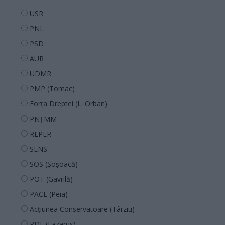
USR
PNL
PSD
AUR
UDMR
PMP (Tomac)
Forța Dreptei (L. Orban)
PNȚMM
REPER
SENS
SOS (Șoșoacă)
POT (Gavrilă)
PACE (Peia)
Acțiunea Conservatoare (Târziu)
PDF (Lazarus)