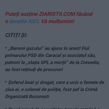
Puteți susține ZIARISTII.COM făcând
o
donație AICI.
Vă mulțumim!
CITIȚI ȘI:
*
„Baronii gazului” au ajuns în arest! Fiul
primarului PSD din Caracal și asociatul său,
patroni la „stația GPL a morții” de la Crevedia,
au fost reținuți de procurori
*
Șoferul beat și drogat, care a ucis o femeie de
ziua ei, e colonel de poliție, fost șef la Crimă
Organizată București