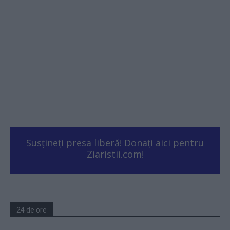
Susțineți presa liberă! Donați aici pentru
Ziaristii.com!
24 de ore