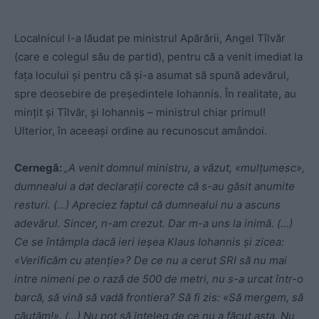
Localnicul l-a lăudat pe ministrul Apărării, Angel Tîlvăr
(care e colegul său de partid), pentru că a venit imediat la
fața locului și pentru că și-a asumat să spună adevărul,
spre deosebire de președintele Iohannis. În realitate, au
mințit și Tîlvăr, și Iohannis – ministrul chiar primul!
Ulterior, în aceeași ordine au recunoscut amândoi.
Cernegă:
„A venit domnul ministru, a văzut, «mulțumesc»,
dumnealui a dat declarații corecte că s-au găsit anumite
resturi. (…) Apreciez faptul că dumnealui nu a ascuns
adevărul. Sincer, n-am crezut. Dar m-a uns la inimă. (…)
Ce se întâmpla dacă ieri ieșea Klaus Iohannis și zicea:
«Verificăm cu atenție»? De ce nu a cerut SRI să nu mai
intre nimeni pe o rază de 500 de metri, nu s-a urcat într-o
barcă, să vină să vadă frontiera? Să fi zis: «Să mergem, să
căutăm!». (…) Nu pot să înțeleg de ce nu a făcut asta. Nu