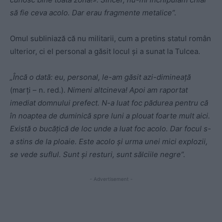
să fie ceva acolo. Dar erau fragmente metalice”.
Omul subliniază că nu militarii, cum a pretins statul român
ulterior, ci el personal a găsit locul și a sunat la Tulcea.
„Încă o dată: eu, personal, le-am găsit azi-dimineață
(marți – n. red.).
Nimeni altcineva! Apoi am raportat
imediat domnului prefect. N-a luat foc pădurea pentru că
în noaptea de duminică spre luni a plouat foarte mult aici.
Există o bucățică de loc unde a luat foc acolo. Dar focul s-
a stins de la ploaie. Este acolo și urma unei mici explozii,
se vede suflul. Sunt și resturi, sunt sălciile negre”.
- Advertisement -