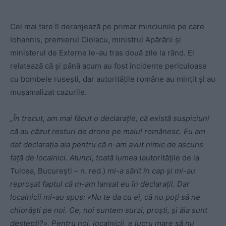
Cel mai tare îl deranjează pe primar minciunile pe care
Iohannis, premierul Ciolacu, ministrul Apărării și
ministerul de Externe le-au tras două zile la rând. El
relatează că și până acum au fost incidente periculoase
cu bombele rusești, dar autoritățile române au mințit și au
mușamalizat cazurile.
„În trecut, am mai făcut o declarație, că există suspiciuni
că au căzut resturi de drone pe malul românesc. Eu am
dat declarația aia pentru că n-am avut nimic de ascuns
față de localnici. Atunci, toată lumea
(autoritățile de la
Tulcea, București – n. red.)
mi-a sărit în cap și mi-au
reproșat faptul că m-am lansat eu în declarații. Dar
localnicii mi-au spus: «Nu te da cu ei, că nu poți să ne
chiorăști pe noi. Ce, noi suntem surzi, proști, și ăia sunt
deștepți?». Pentru noi, localnicii, e lucru mare să nu