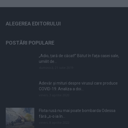
ALEGEREA EDITORULUI
POSTĂRI POPULARE
„Adio, țară de căcat!” Bătut în fața casei sale,
umilit de...
duminică, 21 iulie 2019
Adevăr și mituri despre virusul care produce
COVID-19. Analiza a doi...
vineri, 3 aprilie 2020
Flota rusă nu mai poate bombarda Odessa
fără „s-o ia în...
vineri, 8 aprilie 2022