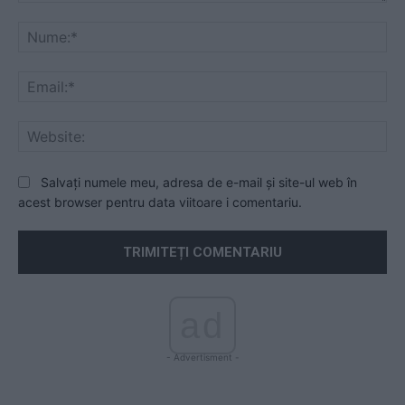
Comentariu:
Nu
Ema
Web
Salvați numele meu, adresa de e-mail și site-ul web în
acest browser pentru data viitoare i comentariu.
ad
- Advertisment -