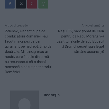
Articolul precedent
Articolul următor
Zelenski, elegant după ce
Nașul TV, sancționat de CNA
conducătorii României i-au
pentru că Radu Moraru n-a
făcut mincinoși pe cei
găsit tunelurile de sub Bucegi!
ucraineni, pe nedrept, timp de
:) Drumul secret spre Egipt
două zile. Mincinoși erau ai
rămâne ascuns :)))
noștri, care în cele din urmă
au recunoscut că o dronă
rusească a căzut pe teritoriul
României
Redacţia