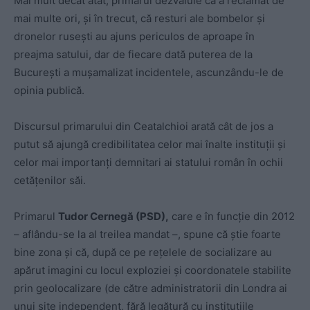
Mai mult decât atât, primarul dezvăluie că a reclamat de
mai multe ori, și în trecut, că resturi ale bombelor și
dronelor rusești au ajuns periculos de aproape în
preajma satului, dar de fiecare dată puterea de la
București a mușamalizat incidentele, ascunzându-le de
opinia publică.
Discursul primarului din Ceatalchioi arată cât de jos a
putut să ajungă credibilitatea celor mai înalte instituții și
celor mai importanți demnitari ai statului român în ochii
cetățenilor săi.
Primarul
Tudor Cernegă (PSD),
care e în funcție din 2012
– aflându-se la al treilea mandat –, spune că știe foarte
bine zona și că, după ce pe rețelele de socializare au
apărut imagini cu locul exploziei și coordonatele stabilite
prin geolocalizare (de către administratorii din Londra ai
unui site independent, fără legătură cu instituțiile