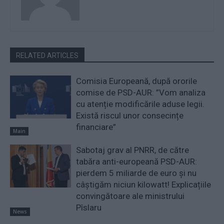
RELATED ARTICLES
Comisia Europeană, după ororile
comise de PSD-AUR: ”Vom analiza
cu atenție modificările aduse legii.
Există riscul unor consecințe
financiare”
Main
Sabotaj grav al PNRR, de către
tabăra anti-europeană PSD-AUR:
pierdem 5 miliarde de euro și nu
câștigăm niciun kilowatt! Explicațiile
convingătoare ale ministrului
Pîslaru
News