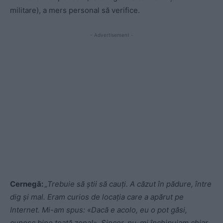
militare), a mers personal să verifice.
- Advertisement -
Cernegă:
„Trebuie să știi să cauți. A căzut în pădure, între
dig și mal. Eram curios de locația care a apărut pe
Internet. Mi-am spus: «Dacă e acolo, eu o pot găsi,
cunosc bine toată zona!». Sincer, nu-mi închipuiam chiar