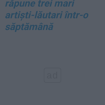
răpune trei mari
artiști-lăutari într-o
săptămână
ad