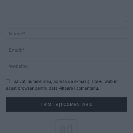
Comentariu:
Nu
Ema
Web
Salvați numele meu, adresa de e-mail și site-ul web în
acest browser pentru data viitoare i comentariu.
ad