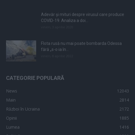
Adevăr și mituri despre virusul care produce
COVID-19. Analiza a doi...
vineri, 3 aprilie 2020
Flota rusă nu mai poate bombarda Odessa
fără „s-o ia în...
vineri, 8 aprilie 2022
CATEGORIE POPULARĂ
News
12043
Main
2814
Război în Ucraina
2172
Opinii
1885
Lumea
1416