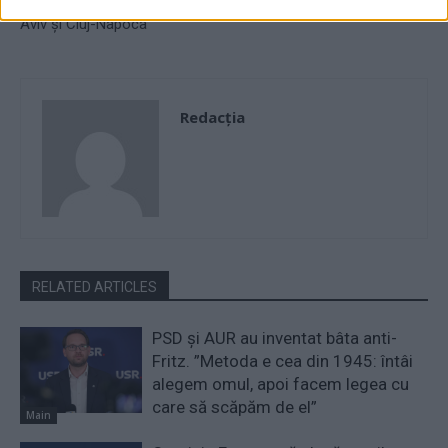
urmează cele de Londra, Tel
Holocaustului și a Eroismului”
Aviv și Cluj-Napoca
Redacţia
RELATED ARTICLES
PSD și AUR au inventat bâta anti-
Fritz. ”Metoda e cea din 1945: întâi
alegem omul, apoi facem legea cu
care să scăpăm de el”
Main