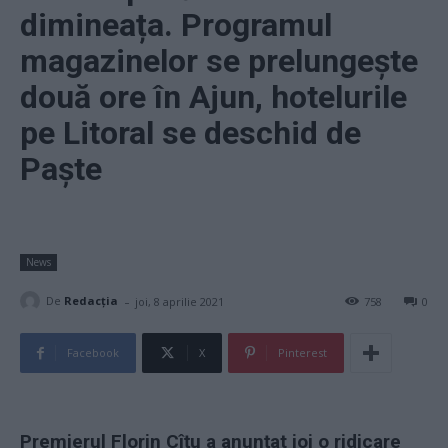
dimineața. Programul
magazinelor se prelungește
două ore în Ajun, hotelurile
pe Litoral se deschid de
Paște
News
-
De
Redacţia
joi, 8 aprilie 2021
758
0
Facebook
X
Pinterest
Premierul Florin Cîțu a anunțat joi o ridicare