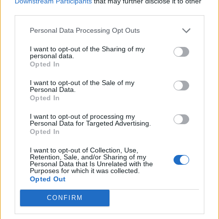
Downstream Participants
that may further disclose it to other
- Advertisement -
third parties.
Personal Data Processing Opt Outs
I want to opt-out of the Sharing of my
personal data.
Opted In
TAGS
hoteluri
Înviere
Litoral
paște
restricții
I want to opt-out of the Sale of my
Personal Data.
Opted In
I want to opt-out of processing my
Personal Data for Targeted Advertising.
Opted In
I want to opt-out of Collection, Use,
Retention, Sale, and/or Sharing of my
Personal Data that Is Unrelated with the
Articolul precedent
Articolul următor
Purposes for which it was collected.
Opted Out
Vești bune pentru litoral: la
Senatorul Sorin Lavric (AUR)
Aeroportul Kogălniceanu au
recidivează: elogii aduse
CONFIRM
fost reluate cursele de
legionarului Gogu Puiu în
Istanbul (Turkish Airlines),
preajma „Zilei de Amintire a