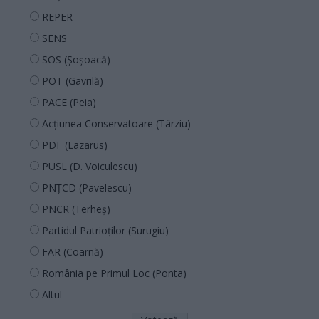
REPER
SENS
SOS (Șoșoacă)
POT (Gavrilă)
PACE (Peia)
Acțiunea Conservatoare (Târziu)
PDF (Lazarus)
PUSL (D. Voiculescu)
PNȚCD (Pavelescu)
PNCR (Terheș)
Partidul Patrioților (Surugiu)
FAR (Coarnă)
România pe Primul Loc (Ponta)
Altul