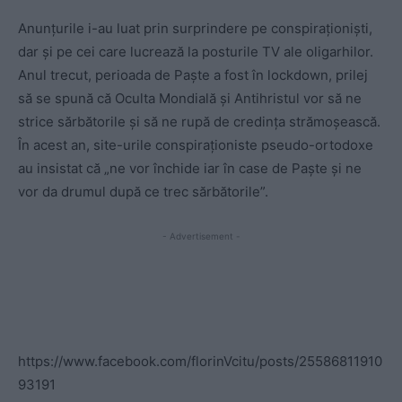
Anunțurile i-au luat prin surprindere pe conspiraționiști,
dar și pe cei care lucrează la posturile TV ale oligarhilor.
Anul trecut, perioada de Paște a fost în lockdown, prilej
să se spună că Oculta Mondială și Antihristul vor să ne
strice sărbătorile și să ne rupă de credința strămoșească.
În acest an, site-urile conspiraționiste pseudo-ortodoxe
au insistat că „ne vor închide iar în case de Paște și ne
vor da drumul după ce trec sărbătorile”.
- Advertisement -
https://www.facebook.com/florinVcitu/posts/25586811910
93191