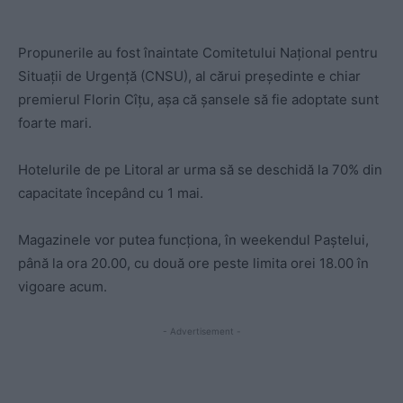
Propunerile au fost înaintate Comitetului Național pentru
Situații de Urgență (CNSU), al cărui președinte e chiar
premierul Florin Cîțu, așa că șansele să fie adoptate sunt
foarte mari.
Hotelurile de pe Litoral ar urma să se deschidă la 70% din
capacitate începând cu 1 mai.
Magazinele vor putea funcționa, în weekendul Paștelui,
până la ora 20.00, cu două ore peste limita orei 18.00 în
vigoare acum.
- Advertisement -