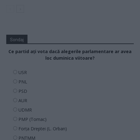
Sondaj
Ce partid ați vota dacă alegerile parlamentare ar avea
loc duminica viitoare?
USR
PNL
PSD
AUR
UDMR
PMP (Tomac)
Forța Dreptei (L. Orban)
PNȚMM