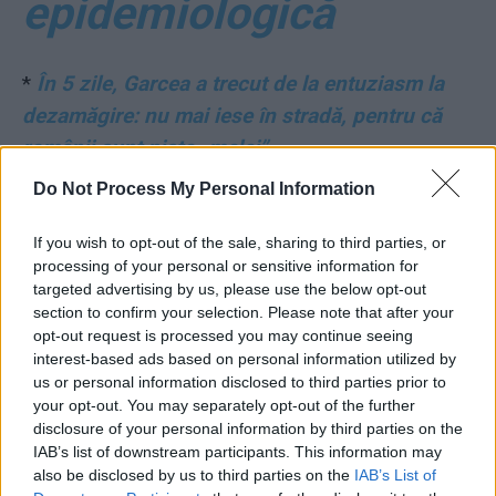
epidemiologică
*
În 5 zile, Garcea a trecut de la entuziasm la
dezamăgire: nu mai iese în stradă, pentru că
românii sunt niște „melci”
Do Not Process My Personal Information
*
Fugarul Ghiță, trimis în judecată de DNA. A
luat șpagă între 3 și 10 milioane de euro
If you wish to opt-out of the sale, sharing to third parties, or
processing of your personal or sensitive information for
traficându-și influența politică. A dirijat
targeted advertising by us, please use the below opt-out
contracte din bani publici către partenerii săi
section to confirm your selection. Please note that after your
de afaceri
opt-out request is processed you may continue seeing
interest-based ads based on personal information utilized by
us or personal information disclosed to third parties prior to
*
Primarul-infractor Piedone l-a angajat pe
your opt-out. You may separately opt-out of the further
șest, cu o dublă sinecură, pe generalul-
disclosure of your personal information by third parties on the
IAB’s list of downstream participants. This information may
hoțoman Dobrițoiu, colegul său de partid
also be disclosed by us to third parties on the
IAB’s List of