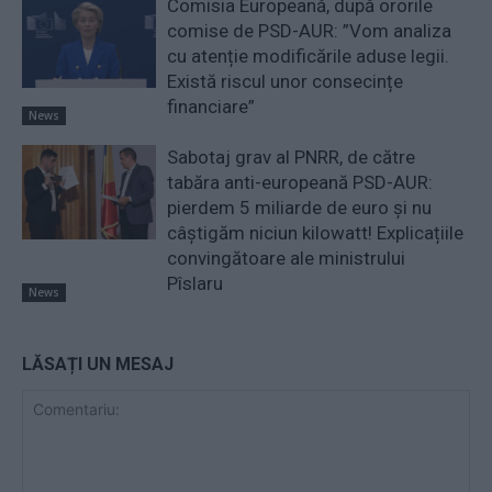
Comisia Europeană, după ororile
comise de PSD-AUR: ”Vom analiza
cu atenție modificările aduse legii.
Există riscul unor consecințe
financiare”
News
Sabotaj grav al PNRR, de către
tabăra anti-europeană PSD-AUR:
pierdem 5 miliarde de euro și nu
câștigăm niciun kilowatt! Explicațiile
convingătoare ale ministrului
Pîslaru
News
LĂSAȚI UN MESAJ