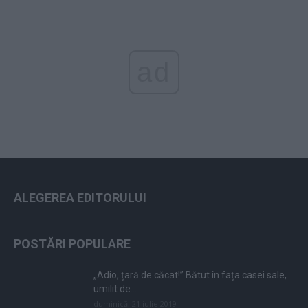
ad
ALEGEREA EDITORULUI
POSTĂRI POPULARE
„Adio, țară de căcat!” Bătut în fața casei sale,
umilit de...
duminică, 21 iulie 2019