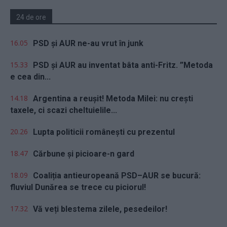
24 de ore
16.05
PSD și AUR ne-au vrut în junk
15.33
PSD și AUR au inventat bâta anti-Fritz. ”Metoda
e cea din...
14.18
Argentina a reușit! Metoda Milei: nu crești
taxele, ci scazi cheltuielile...
20.26
Lupta politicii românești cu prezentul
18.47
Cărbune și picioare-n gard
18.09
Coaliția antieuropeană PSD–AUR se bucură:
fluviul Dunărea se trece cu piciorul!
17.32
Vă veți blestema zilele, pesedeilor!