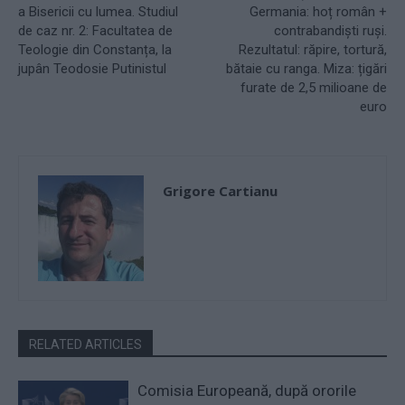
a Bisericii cu lumea. Studiul
Germania: hoț român +
de caz nr. 2: Facultatea de
contrabandiști ruși.
Teologie din Constanța, la
Rezultatul: răpire, tortură,
jupân Teodosie Putinistul
bătaie cu ranga. Miza: țigări
furate de 2,5 milioane de
euro
Grigore Cartianu
RELATED ARTICLES
Comisia Europeană, după ororile