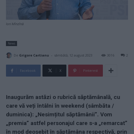
Ion Mînzînă
News
-
De
Grigore Cartianu
sâmbătă, 12 august 2023
3016
2
Facebook
X
Pinterest
Inaugurăm astăzi o rubrică săptămânală, cu
care vă veți întâlni în weekend (sâmbăta /
duminica): „Nesimțitul săptămânii”. Vom
„premia” astfel personajul care s-a „remarcat”
în mod deosebit în săptămâna respectivă, prin