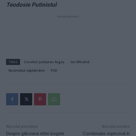
Teodosie Putinistul
- Advertisement -
TAGS
Consiliul Județean Argeș
Ion Mînzînă
Nesimțitul săptămânii
PSD
Articolul precedent
Articolul următor
Despre gâlceava elitei bogate
Combinație explozivă în