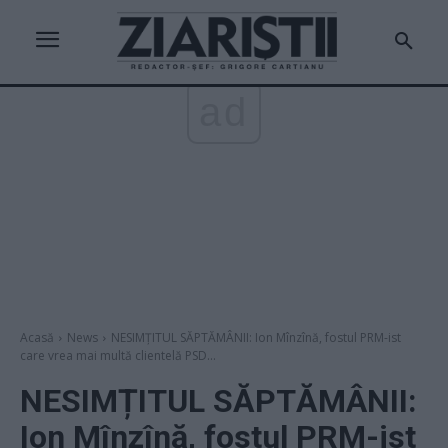
ad
Acasă
News
NESIMȚITUL SĂPTĂMÂNII: Ion Mînzînă, fostul PRM-ist
care vrea mai multă clientelă PSD...
NESIMȚITUL SĂPTĂMÂNII:
Ion Mînzînă, fostul PRM-ist