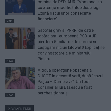
comise de PSD-AUR: ”Vom analiza
cu atenție modificările aduse legii.
Există riscul unor consecințe
financiare”
Main
Sabotaj grav al PNRR, de către
tabăra anti-europeană PSD-AUR:
pierdem 5 miliarde de euro și nu
câștigăm niciun kilowatt! Explicațiile
convingătoare ale ministrului
Pîslaru
News
A doua operațiune obscenă a
DIICOT în această vară, după ”cazul
Pașca – Dumbrava”. Un fost
consilier al lui Băsescu a fost
percheziționat și...
News
2 COMENTARII