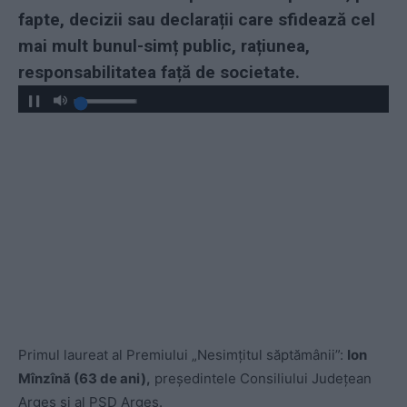
fapte, decizii sau declarații care sfidează cel
mai mult bunul-simț public, rațiunea,
responsabilitatea față de societate.
Primul laureat al Premiului „Nesimțitul săptămânii”:
Ion
Mînzînă (63 de ani),
președintele Consiliului Județean
Argeș și al PSD Argeș.