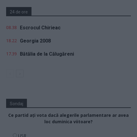
24 de ore
08.38
Escrocul Chirieac
18.22
Georgia 2008
17.39
Bătălia de la Călugăreni
Sondaj
Ce partid ați vota dacă alegerile parlamentare ar avea
loc duminica viitoare?
USR