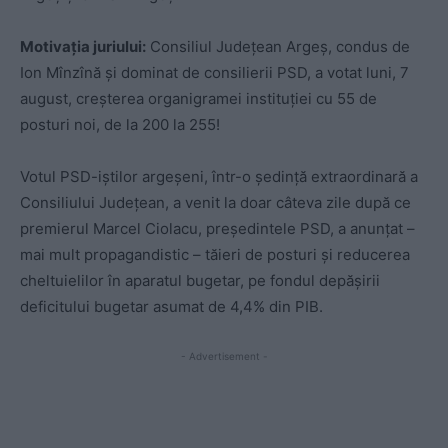
Motivația juriului:
Consiliul Județean Argeș, condus de
Ion Mînzînă și dominat de consilierii PSD, a votat luni, 7
august, creșterea organigramei instituției cu 55 de
posturi noi, de la 200 la 255!
Votul PSD-iștilor argeșeni, într-o ședinţă extraordinară a
Consiliului Județean, a venit la doar câteva zile după ce
premierul Marcel Ciolacu, președintele PSD, a anunțat –
mai mult propagandistic – tăieri de posturi și reducerea
cheltuielilor în aparatul bugetar, pe fondul depășirii
deficitului bugetar asumat de 4,4% din PIB.
- Advertisement -