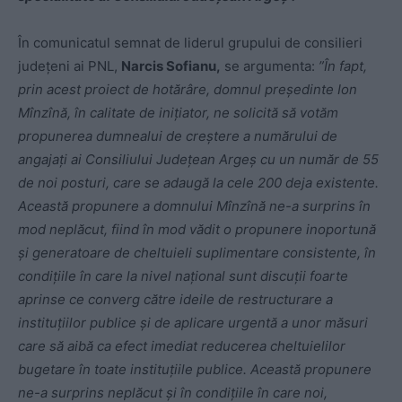
În comunicatul semnat de liderul grupului de consilieri
judeţeni ai PNL,
Narcis Sofianu,
se argumenta:
”În fapt,
prin acest proiect de hotărâre, domnul preşedinte Ion
Mînzînă, în calitate de iniţiator, ne solicită să votăm
propunerea dumnealui de creştere a numărului de
angajaţi ai Consiliului Judeţean Argeş cu un număr de 55
de noi posturi, care se adaugă la cele 200 deja existente.
Această propunere a domnului Mînzînă ne-a surprins în
mod neplăcut, fiind în mod vădit o propunere inoportună
şi generatoare de cheltuieli suplimentare consistente, în
condiţiile în care la nivel naţional sunt discuţii foarte
aprinse ce converg către ideile de restructurare a
instituţiilor publice şi de aplicare urgentă a unor măsuri
care să aibă ca efect imediat reducerea cheltuielilor
bugetare în toate instituţiile publice. Această propunere
ne-a surprins neplăcut şi în condiţiile în care noi,