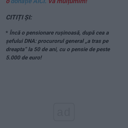
o
donație AICI.
Vă mulțumim!
CITIȚI ȘI:
*
Încă o pensionare rușinoasă, după cea a
șefului DNA: procurorul general „a tras pe
dreapta” la 50 de ani, cu o pensie de peste
5.000 de euro!
ad