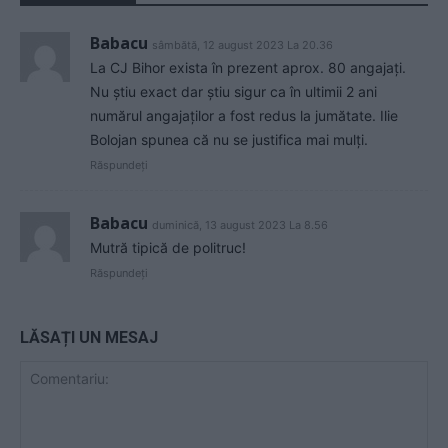
Babacu
sâmbătă, 12 august 2023 La 20.36
La CJ Bihor exista în prezent aprox. 80 angajați.
Nu știu exact dar știu sigur ca în ultimii 2 ani
numărul angajaților a fost redus la jumătate. Ilie
Bolojan spunea că nu se justifica mai mulți.
Răspundeți
Babacu
duminică, 13 august 2023 La 8.56
Mutră tipică de politruc!
Răspundeți
LĂSAȚI UN MESAJ