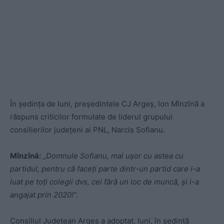
În şedinţa de luni, preşedintele CJ Argeş, Ion Mînzînă a
răspuns criticilor formulate de liderul grupului
consilierilor județeni ai PNL, Narcis Sofianu.
Mînzînă:
„Domnule Sofianu, mai uşor cu astea cu
partidul, pentru că faceţi parte dintr-un partid care i-a
luat pe toţi colegii dvs, cei fără un loc de muncă, şi i-a
angajat prin 2020!”.
Consiliul Judeţean Argeş a adoptat, luni, în şedinţă