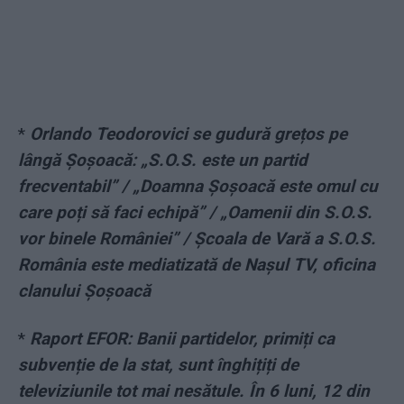
*
Orlando Teodorovici se gudură grețos pe
lângă Șoșoacă: „S.O.S. este un partid
frecventabil” / „Doamna Șoșoacă este omul cu
care poți să faci echipă” / „Oamenii din S.O.S.
vor binele României” / Școala de Vară a S.O.S.
România este mediatizată de Nașul TV, oficina
clanului Șoșoacă
*
Raport EFOR: Banii partidelor, primiți ca
subvenție de la stat, sunt înghițiți de
televiziunile tot mai nesătule. În 6 luni, 12 din