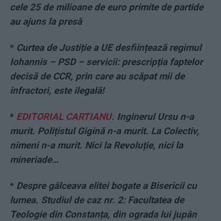
cele 25 de milioane de euro primite de partide
au ajuns la presă
*
Curtea de Justiție a UE desființează regimul
Iohannis – PSD – servicii: prescripția faptelor
decisă de CCR, prin care au scăpat mii de
infractori, este ilegală!
*
EDITORIAL CARTIANU.
Inginerul Ursu n-a
murit. Polițistul Gigină n-a murit. La Colectiv,
nimeni n-a murit. Nici la Revoluție, nici la
mineriade…
*
Despre gâlceava elitei bogate a Bisericii cu
lumea. Studiul de caz nr. 2: Facultatea de
Teologie din Constanța, din ograda lui jupân