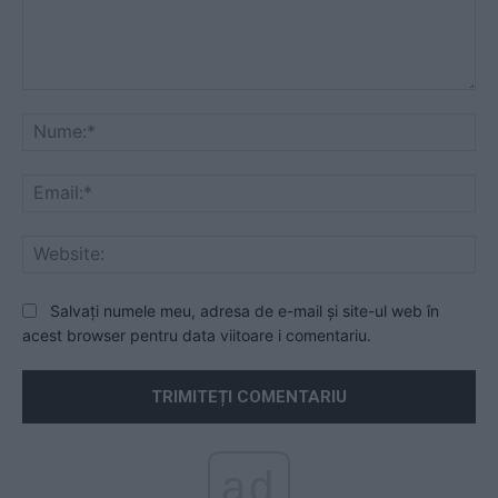
Comentariu:
Nu
Ema
Web
Salvați numele meu, adresa de e-mail și site-ul web în
acest browser pentru data viitoare i comentariu.
ad