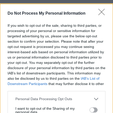
Do Not Process My Personal Information
If you wish to opt-out of the sale, sharing to third parties, or
processing of your personal or sensitive information for
*
CCR apără cu dinții scandaloasele pensii
targeted advertising by us, please use the below opt-out
section to confirm your selection. Please note that after your
speciale ale magistraților. Pierdem miliarde de
opt-out request is processed you may continue seeing
euro și din intern, și din extern
interest-based ads based on personal information utilized by
us or personal information disclosed to third parties prior to
your opt-out. You may separately opt-out of the further
*
Recompensă regească pentru judecătoarea
disclosure of your personal information by third parties on the
care lua șpagă de la interlopi: pensie specială
IAB’s list of downstream participants. This information may
also be disclosed by us to third parties on the
IAB’s List of
de 4.000 €/lună + bonus de 200.000 € pentru 5
Downstream Participants
that may further disclose it to other
ani nemunciți + 53.000 € șpagă neconfiscată.
third parties.
A scăpat de judecată prin prescrierea faptelor,
Personal Data Processing Opt Outs
după două decizii ale CCR
I want to opt-out of the Sharing of my
personal data.