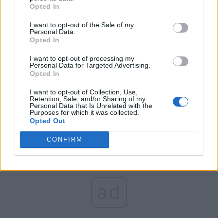
*
„Nu, Marcel, nu merge să fugi când vine nota
Opted In
de plată! Voi ați creat dezastrul. Voi, PSD și
I want to opt-out of the Sale of my
PNL, patronați de Iohannis!”
Personal Data.
Opted In
*
Dosarul „10 August”: „găzarii lui Dragnea”, în
I want to opt-out of processing my
Personal Data for Targeted Advertising.
frunte cu Cucoș, Sindile și Cazan, au fost
Opted In
trimiși în judecată. Dar după 5 ani?! Se așteaptă
I want to opt-out of Collection, Use,
prescrierea faptelor?!
Retention, Sale, and/or Sharing of my
Personal Data that Is Unrelated with the
Purposes for which it was collected.
Opted Out
CONFIRM
ad