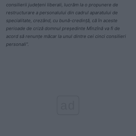
consilierii judeţeni liberali, lucrăm la o propunere de
restructurare a personalului din cadrul aparatului de
specialitate, crezând, cu bună-credinţă, că în aceste
perioade de criză domnul preşedinte Mînzînă va fi de
acord să renunţe măcar la unul dintre cei cinci consilieri
personali”.
ad