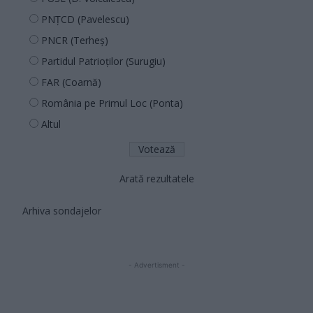
PNȚCD (Pavelescu)
PNCR (Terheș)
Partidul Patrioților (Surugiu)
FAR (Coarnă)
România pe Primul Loc (Ponta)
Altul
Arată rezultatele
Arhiva sondajelor
- Advertisment -