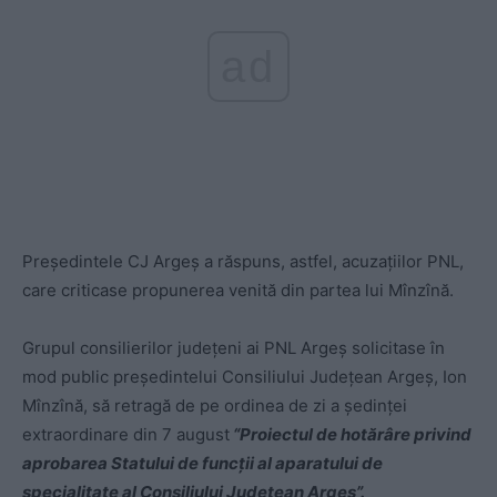
ad
Preşedintele CJ Argeş a răspuns, astfel, acuzaţiilor PNL,
care criticase propunerea venită din partea lui Mînzînă.
Grupul consilierilor judeţeni ai PNL Argeş solicitase în
mod public preşedintelui Consiliului Judeţean Argeş, Ion
Mînzînă, să retragă de pe ordinea de zi a şedinţei
extraordinare din 7 august
“Proiectul de hotărâre privind
aprobarea Statului de funcţii al aparatului de
specialitate al Consiliului Judeţean Argeş”.