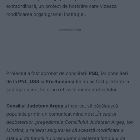
extraordinară, un proiect de hotărâre care vizează
modificarea organigramei instituţiei.
- Advertisement -
Proiectul a fost aprobat de consilierii
PSD,
iar consilieri
de la
PNL, USR
şi
Pro România
fie nu au fost prezenţi la
şedinţa online, fie s-au retras în momentul votului.
Consiliul Județean Argeș
a încercat să păcălească
populația printr-un comunicat mincinos:
„În cadrul
dezbaterilor, preşedintele Consiliului Judeţean Argeş, Ion
Mînzînă, a reiterat asigurarea că această modificare a
statului de funcţii nu presupune creşterea fondului de