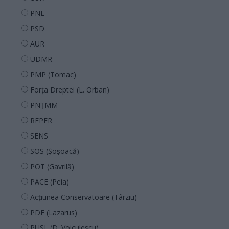
PNL
PSD
AUR
UDMR
PMP (Tomac)
Forța Dreptei (L. Orban)
PNȚMM
REPER
SENS
SOS (Șoșoacă)
POT (Gavrilă)
PACE (Peia)
Acțiunea Conservatoare (Târziu)
PDF (Lazarus)
PUSL (D. Voiculescu)