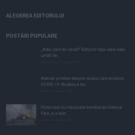
ALEGEREA EDITORULUI
POSTĂRI POPULARE
„Adio, țară de căcat!” Bătut în fața casei sale,
umilit de...
duminică, 21 iulie 2019
Adevăr și mituri despre virusul care produce
COVID-19. Analiza a doi...
vineri, 3 aprilie 2020
Flota rusă nu mai poate bombarda Odessa
fără „s-o ia în...
vineri, 8 aprilie 2022