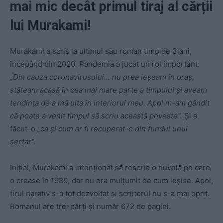
mai mic decât primul tiraj al cărții
lui Murakami!
Murakami a scris la ultimul său roman timp de 3 ani,
începând din 2020. Pandemia a jucat un rol important:
„Din cauza coronavirusului… nu prea ieșeam în oraș,
stăteam acasă în cea mai mare parte a timpului și aveam
tendința de a mă uita în interiorul meu. Apoi m-am gândit
că poate a venit timpul să scriu această poveste”.
Și a
făcut-o
„ca și cum ar fi recuperat-o din fundul unui
sertar”.
Inițial, Murakami a intenționat să rescrie o nuvelă pe care
o crease în 1980, dar nu era mulțumit de cum ieșise. Apoi,
firul narativ s-a tot dezvoltat și scriitorul nu s-a mai oprit.
Romanul are trei părți și număr 672 de pagini.