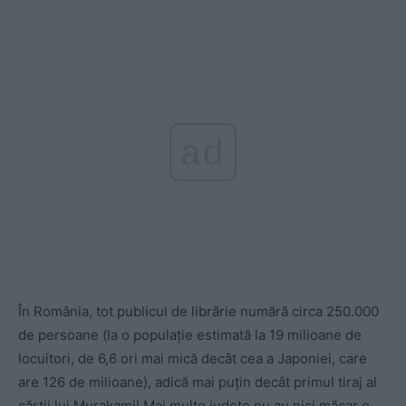
ad
În România, tot publicul de librărie numără circa 250.000
de persoane (la o populație estimată la 19 milioane de
locuitori, de 6,6 ori mai mică decât cea a Japoniei, care
are 126 de milioane), adică mai puțin decât primul tiraj al
cărții lui Murakami! Mai multe județe nu au nici măcar o