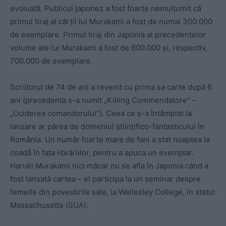
evoluată. Publicul japonez a fost foarte nemulțumit că
primul tiraj al cărții lui Murakami a fost de numai 300.000
de exemplare. Primul tiraj din Japonia al precedentelor
volume ale lui Murakami a fost de 600.000 și, respectiv,
700.000 de exemplare.
Scriitorul de 74 de ani a revenit cu prima sa carte după 6
ani (precedenta s-a numit „Killing Commendatore“ –
„Uciderea comandorului“). Ceea ce s-a întâmplat la
lansare ar părea de domeniul științifico-fantasticului în
România. Un număr foarte mare de fani a stat noaptea la
coadă în fața librăriilor, pentru a apuca un exemplar.
Haruki Murakami nici măcar nu se afla în Japonia când a
fost lansată cartea – el participa la un seminar despre
femeile din povestirile sale, la Wellesley College, în statul
Massachusetts (SUA).