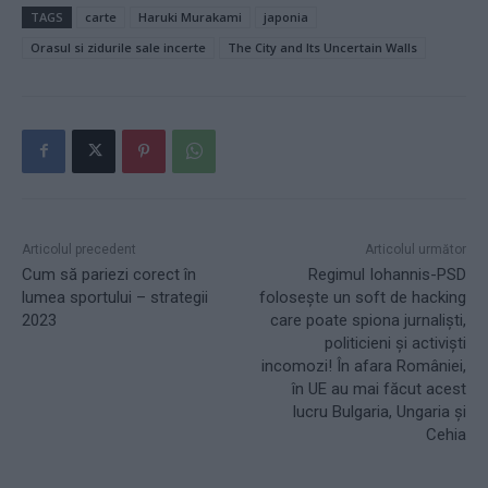
TAGS
carte
Haruki Murakami
japonia
Orasul si zidurile sale incerte
The City and Its Uncertain Walls
Articolul precedent
Articolul următor
Cum să pariezi corect în
Regimul Iohannis-PSD
lumea sportului – strategii
folosește un soft de hacking
2023
care poate spiona jurnaliști,
politicieni și activiști
incomozi! În afara României,
în UE au mai făcut acest
lucru Bulgaria, Ungaria și
Cehia