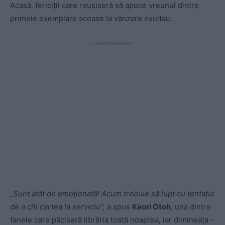
Acasă, fericiții care reușiseră să apuce vreunul dintre
primele exemplare scoase la vânzare exultau.
- Advertisement -
„Sunt atât de emoționată! Acum trebuie să lupt cu tentația
de a citi cartea la serviciu”,
a spus
Kaori Otoh
, una dintre
fanele care păziseră librăria toată noaptea, iar dimineața –