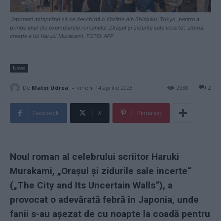
Japonezi așteptând să se deschidă o librărie din Shinjuku, Tokyo, pentru a
prinde unul din exemplarele romanului „Orașul și zidurile sale incerte“, ultima
creație a lui Haruki Murakami. FOTO: AFP
News
-
De
Matei Udrea
vineri, 14 aprilie 2023
2938
2
Facebook
X
Pinterest
Noul roman al celebrului scriitor Haruki
Murakami, „Orașul și zidurile sale incerte“
(„The City and Its Uncertain Walls“), a
provocat o adevărată febră în Japonia, unde
fanii s-au așezat de cu noapte la coadă pentru