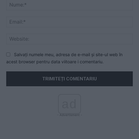
Nu
Ema
Web
Salvați numele meu, adresa de e-mail și site-ul web în
acest browser pentru data viitoare i comentariu.
ad
- Advertisment -