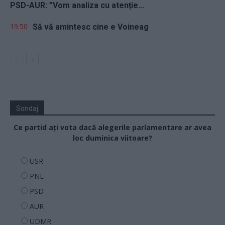
PSD-AUR: ”Vom analiza cu atenție...
19.50
Să vă amintesc cine e Voineag
Sondaj
Ce partid ați vota dacă alegerile parlamentare ar avea
loc duminica viitoare?
USR
PNL
PSD
AUR
UDMR