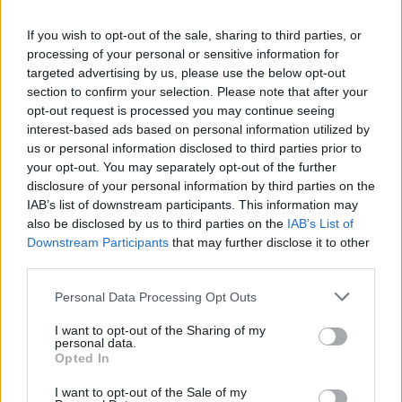
premier și primăriile marilor orașe conduse de
If you wish to opt-out of the sale, sharing to third parties, or
USR
processing of your personal or sensitive information for
targeted advertising by us, please use the below opt-out
*
STENOGRAME. Dosarul „Șpagă la Otopeni”.
section to confirm your selection. Please note that after your
opt-out request is processed you may continue seeing
Directorul arestat: „Am vorbit cu Rareș – «Stai
interest-based ads based on personal information utilized by
liniștit! Garantat săptămâna viitoare!»” / Vecinul
us or personal information disclosed to third parties prior to
din complexul „Stejarii”
your opt-out. You may separately opt-out of the further
disclosure of your personal information by third parties on the
IAB’s list of downstream participants. This information may
*
STENOGRAME. Toți liderii PSD, invocați în
also be disclosed by us to third parties on the
IAB’s List of
dosarul șpăgii de la Aeroportul Otopeni. „Mă
Downstream Participants
that may further disclose it to other
third parties.
duc la Marcel, l-am rugat să-l sune pe
Grindeanu, să-mi dea și mie o prelungire pe 3,
Personal Data Processing Opt Outs
5, 7 ani”
I want to opt-out of the Sharing of my
personal data.
Opted In
*
Adrian Năstase spune că Putin e vânat de
„statul paralel european”, cu contribuția unei
I want to opt-out of the Sale of my