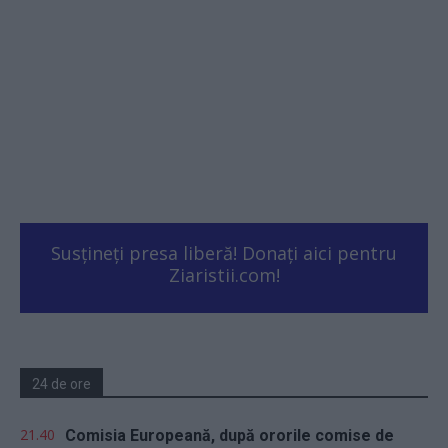
Susțineți presa liberă! Donați aici pentru
Ziaristii.com!
24 de ore
21.40
Comisia Europeană, după ororile comise de