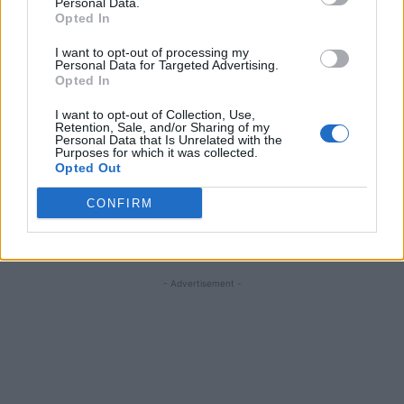
Personal Data.
românce care l-a „abuzat” și pe el! Coruptul
Opted In
Năstase e furios că judecătoarea Iulia Motoc ar
I want to opt-out of processing my
Personal Data for Targeted Advertising.
putea ajunge la Curtea Penală Internațională,
Opted In
după ce a fost și la CEDO
I want to opt-out of Collection, Use,
Retention, Sale, and/or Sharing of my
Personal Data that Is Unrelated with the
*
VIDEO. Profesoara de engleză abuzată în
Purposes for which it was collected.
clasă de elevi spune că „nu s-a întâmplat nimic
Opted Out
grav“! Poliția a deschis dosar penal după ce
CONFIRM
copii de 13 ani au mimat scene de sex cu
profesoara în timp ce aceasta preda
- Advertisement -