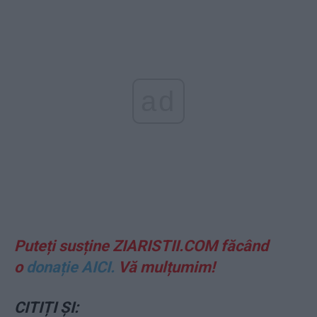
ad
Puteți susține ZIARISTII.COM făcând
o
donație AICI.
Vă mulțumim!
CITIȚI ȘI: