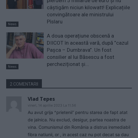
pierdem 5 miliarde de euro și nu
câștigăm niciun kilowatt! Explicațiile
convingătoare ale ministrului
Pîslaru
News
A doua operațiune obscenă a
DIICOT în această vară, după ”cazul
Pașca – Dumbrava”. Un fost
consilier al lui Băsescu a fost
percheziționat și...
News
2 COMENTARII
Vlad Tepes
vineri, 14 aprilie 2023 La 11.56
Au avut grija ^prietenii” pentru starea de fapt atat
de jalnica. Nu exclud, desigur, partea noastra de
vina. Comunismul din România a distrus iremediabil
fibra natiunii, or , in acest caz nu pot decat sa dau