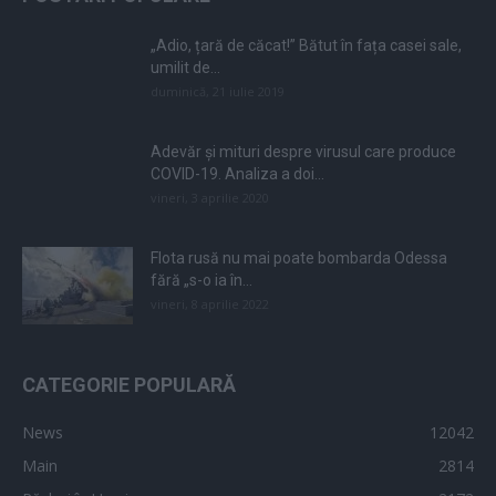
„Adio, țară de căcat!” Bătut în fața casei sale,
umilit de...
duminică, 21 iulie 2019
Adevăr și mituri despre virusul care produce
COVID-19. Analiza a doi...
vineri, 3 aprilie 2020
Flota rusă nu mai poate bombarda Odessa
fără „s-o ia în...
vineri, 8 aprilie 2022
CATEGORIE POPULARĂ
News
12042
Main
2814