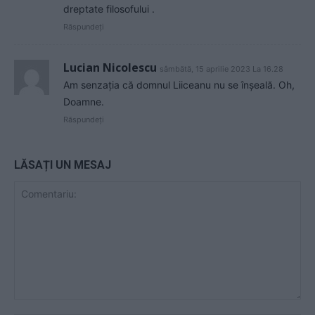
dreptate filosofului .
Răspundeți
Lucian Nicolescu
sâmbătă, 15 aprilie 2023 La 16.28
Am senzația că domnul Liiceanu nu se înșeală. Oh,
Doamne.
Răspundeți
LĂSAȚI UN MESAJ
Comentariu: