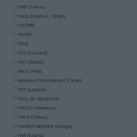
PMP (Tomac)
Forța Dreptei (L. Orban)
PNȚMM
REPER
SENS
SOS (Șoșoacă)
POT (Gavrilă)
PACE (Peia)
Acțiunea Conservatoare (Târziu)
PDF (Lazarus)
PUSL (D. Voiculescu)
PNȚCD (Pavelescu)
PNCR (Terheș)
Partidul Patrioților (Surugiu)
FAR (Coarnă)