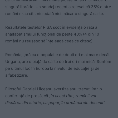
singură librărie. Un sondaj recent a relevat că 35% dintre
români n-au citit niciodată nici măcar o singură carte.
Rezultatele testelor PISA scot în evidență o rată a
analfabetismului funcțional de peste 40% (4 din 10
români nu reușesc să înțeleagă ceea ce citesc).
România, țară cu o populație de două ori mai mare decât
Ungaria, are o piață de carte de trei ori mai mică. Suntem
pe ultimul loc în Europa la nivelul de educație și de
alfabetizare.
Filosoful Gabriel Liiceanu avertiza anul trecut, într-o
conferință de presă, că
„în acest ritm, românii vor
dispărea din istorie, ca popor, în următoarele decenii”.