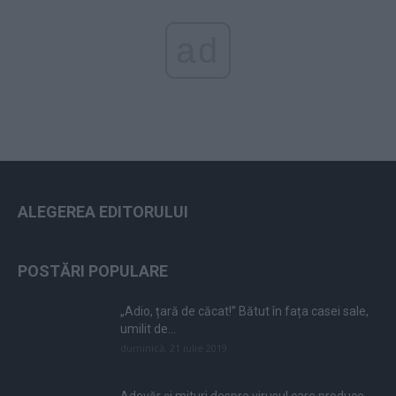
ad
ALEGEREA EDITORULUI
POSTĂRI POPULARE
„Adio, țară de căcat!” Bătut în fața casei sale,
umilit de...
duminică, 21 iulie 2019
Adevăr și mituri despre virusul care produce