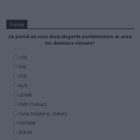
Sondaj
Ce partid ați vota dacă alegerile parlamentare ar avea
loc duminica viitoare?
USR
PNL
PSD
AUR
UDMR
PMP (Tomac)
Forța Dreptei (L. Orban)
PNȚMM
REPER