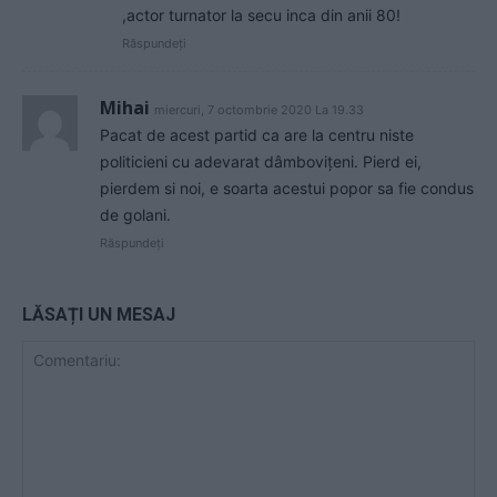
,actor turnator la secu inca din anii 80!
Răspundeți
Mihai
miercuri, 7 octombrie 2020 La 19.33
Pacat de acest partid ca are la centru niste
politicieni cu adevarat dâmbovițeni. Pierd ei,
pierdem si noi, e soarta acestui popor sa fie condus
de golani.
Răspundeți
LĂSAȚI UN MESAJ