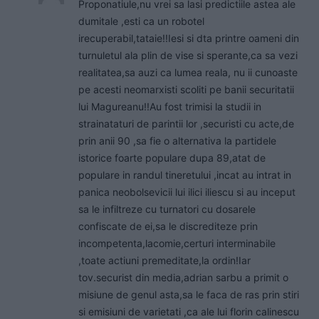
Proponatiule,nu vrei sa lasi predictiile astea ale
dumitale ,esti ca un robotel
irecuperabil,tataie!!Iesi si dta printre oameni din
turnuletul ala plin de vise si sperante,ca sa vezi
realitatea,sa auzi ca lumea reala, nu ii cunoaste
pe acesti neomarxisti scoliti pe banii securitatii
lui Magureanu!!Au fost trimisi la studii in
strainataturi de parintii lor ,securisti cu acte,de
prin anii 90 ,sa fie o alternativa la partidele
istorice foarte populare dupa 89,atat de
populare in randul tineretului ,incat au intrat in
panica neobolsevicii lui ilici iliescu si au inceput
sa le infiltreze cu turnatori cu dosarele
confiscate de ei,sa le discrediteze prin
incompetenta,lacomie,certuri interminabile
,toate actiuni premeditate,la ordin!Iar
tov.securist din media,adrian sarbu a primit o
misiune de genul asta,sa le faca de ras prin stiri
si emisiuni de varietati ,ca ale lui florin calinescu