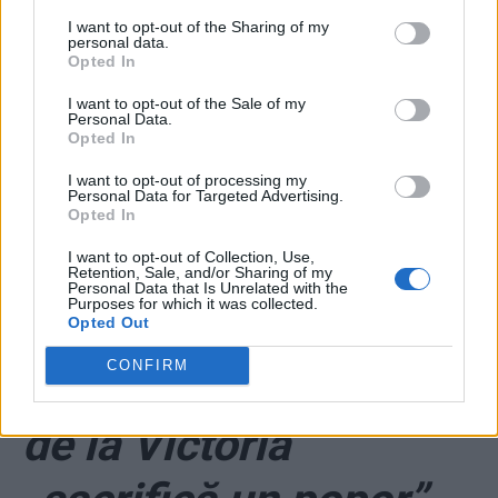
negre și șampanie
I want to opt-out of the Sharing of my
personal data.
Opted In
Moet trimise cadou
I want to opt-out of the Sale of my
Personal Data.
Opted In
*
Atac violent al lui
I want to opt-out of processing my
Personal Data for Targeted Advertising.
Băsescu:
Opted In
I want to opt-out of Collection, Use,
„iresponsabilul de la
Retention, Sale, and/or Sharing of my
Personal Data that Is Unrelated with the
Purposes for which it was collected.
Cotroceni” și
Opted Out
CONFIRM
„inconştientul vesel
de la Victoria”