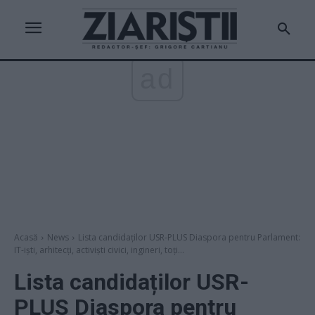
ad
Acasă
News
Lista candidaților USR-PLUS Diaspora pentru Parlament:
IT-iști, arhitecți, activiști civici, ingineri, toți...
Lista candidaților USR-
PLUS Diaspora pentru