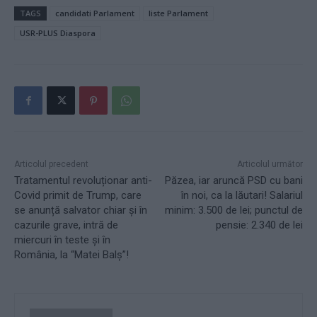
TAGS
candidati Parlament
liste Parlament
USR-PLUS Diaspora
Articolul precedent
Articolul următor
Tratamentul revoluționar anti-
Păzea, iar aruncă PSD cu bani
Covid primit de Trump, care
în noi, ca la lăutari! Salariul
se anunță salvator chiar și în
minim: 3.500 de lei; punctul de
cazurile grave, intră de
pensie: 2.340 de lei
miercuri în teste și în
România, la “Matei Balș”!