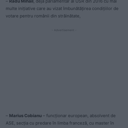
–
Radu Mihail
, deja parlamentar al USR din 2016 cu mai
multe inițiative care au vizat îmbunătățirea condițiilor de
votare pentru românii din străinătate,
- Advertisement -
–
Marius Cobianu
– funcționar european, absolvent de
ASE, secția cu predare în limba franceză, cu master în