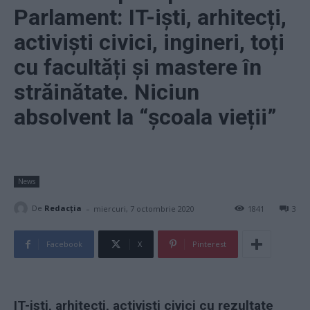
Parlament: IT-iști, arhitecți,
activiști civici, ingineri, toți
cu facultăți și mastere în
străinătate. Niciun
absolvent la “școala vieții”
News
-
De
Redacţia
miercuri, 7 octombrie 2020
1841
3
Facebook
X
Pinterest
IT-iști, arhitecți, activiști civici cu rezultate