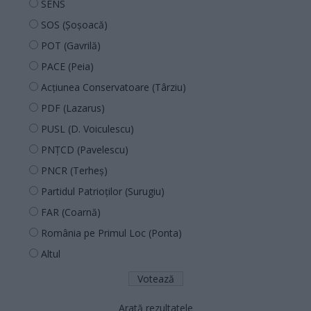
SENS
SOS (Șoșoacă)
POT (Gavrilă)
PACE (Peia)
Acțiunea Conservatoare (Târziu)
PDF (Lazarus)
PUSL (D. Voiculescu)
PNȚCD (Pavelescu)
PNCR (Terheș)
Partidul Patrioților (Surugiu)
FAR (Coarnă)
România pe Primul Loc (Ponta)
Altul
Arată rezultatele