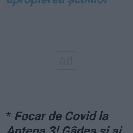
ad
*
Focar de Covid la
Antena 3! Gâdea și ai