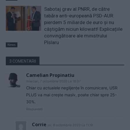
Sabotaj grav al PNRR, de către
tabăra anti-europeană PSD-AUR:
pierdem 5 miliarde de euro și nu
câștigăm niciun kilowatt! Explicațiile
convingătoare ale ministrului
Pîslaru
News
3 COMENTARII
Camelian Propinatiu
miercuri, 7 octombrie 2020 La 18.07
Chiar cu actualele neglijenţe în comunicare, USR
PLUS va mai creşte masiv, poate chiar spre 25-
30%.
Răspundeți
Corrie
joi, 8 octombrie 2020 La 11.19