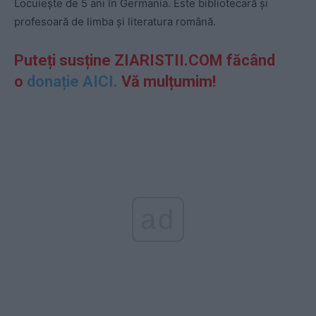
Locuiește de 5 ani în Germania. Este bibliotecară și
profesoară de limba și literatura română.
Puteți susține ZIARISTII.COM făcând
o
donație AICI.
Vă mulțumim!
ad