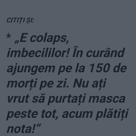
CITIȚI ȘI:
*
„E colaps,
imbecililor! În curând
ajungem pe la 150 de
morți pe zi. Nu ați
vrut să purtați masca
peste tot, acum plătiți
nota!”