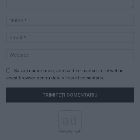
Comentariu:
Nu
Ema
Web
Salvați numele meu, adresa de e-mail și site-ul web în
acest browser pentru data viitoare i comentariu.
ad
- Advertisment -