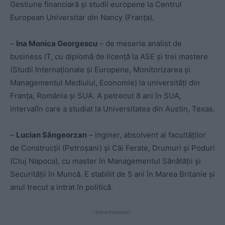
Gestiune financiară și studii europene la Centrul
European Universitar din Nancy (Franța),
–
Ina Monica Georgescu
– de meserie analist de
business IT, cu diplomă de licență la ASE și trei mastere
(Studii Internaționale și Europene, Monitorizarea și
Managementul Mediului, Economie) la universități din
Franța, România și SUA. A petrecut 8 ani în SUA,
intervalîn care a studiat la Universitatea din Austin, Texas.
–
Lucian Sângeorzan
– inginer, absolvent al facultăților
de Construcții (Petroșani) și Căi Ferate, Drumuri și Poduri
(Cluj Napoca), cu master în Managementul Sănătății și
Securității în Muncă. E stabilit de 5 ani în Marea Britanie și
anul trecut a intrat în politică.
- Advertisement -