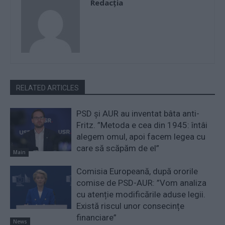
Redacţia
RELATED ARTICLES
PSD și AUR au inventat bâta anti-
Fritz. ”Metoda e cea din 1945: întâi
alegem omul, apoi facem legea cu
care să scăpăm de el”
Main
Comisia Europeană, după ororile
comise de PSD-AUR: ”Vom analiza
cu atenție modificările aduse legii.
Există riscul unor consecințe
financiare”
News