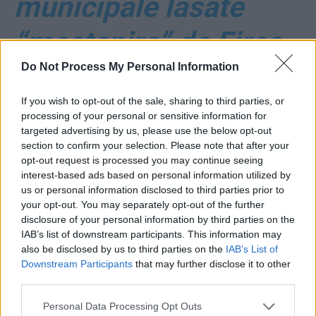
municipale lăsate
“moștenire” de Firea
Do Not Process My Personal Information
au 6.400 de angajați
If you wish to opt-out of the sale, sharing to third parties, or
și generează
processing of your personal or sensitive information for
targeted advertising by us, please use the below opt-out
cheltuieli uriașe*
section to confirm your selection. Please note that after your
opt-out request is processed you may continue seeing
interest-based ads based on personal information utilized by
*
Dezmăț la Protecția
us or personal information disclosed to third parties prior to
your opt-out. You may separately opt-out of the further
disclosure of your personal information by third parties on the
Copilului, sub Mutu:
IAB’s list of downstream participants. This information may
also be disclosed by us to third parties on the
IAB’s List of
directoare cu 44.000
Downstream Participants
that may further disclose it to other
third parties.
de lei pe lună; icre
Personal Data Processing Opt Outs