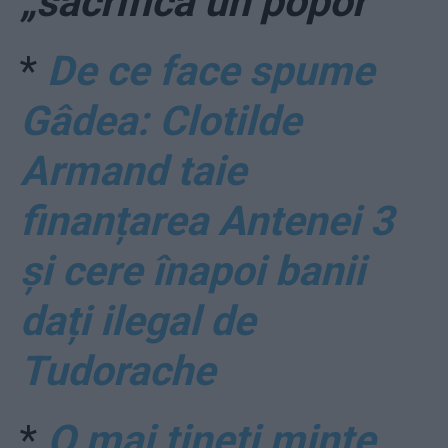
„sacrifică un popor”
*
De ce face spume
Gâdea: Clotilde
Armand taie
finanțarea Antenei 3
și cere înapoi banii
dați ilegal de
Tudorache
*
O mai țineți minte