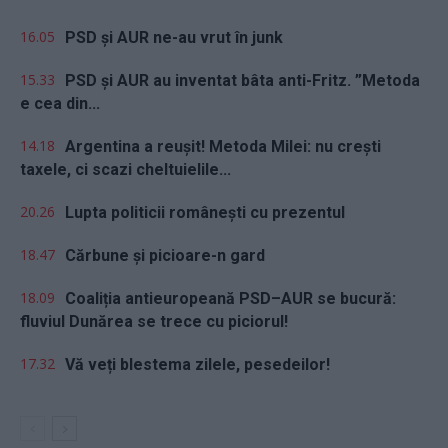
16.05
PSD și AUR ne-au vrut în junk
15.33
PSD și AUR au inventat bâta anti-Fritz. ”Metoda
e cea din...
14.18
Argentina a reușit! Metoda Milei: nu crești
taxele, ci scazi cheltuielile...
20.26
Lupta politicii românești cu prezentul
18.47
Cărbune și picioare-n gard
18.09
Coaliția antieuropeană PSD–AUR se bucură:
fluviul Dunărea se trece cu piciorul!
17.32
Vă veți blestema zilele, pesedeilor!