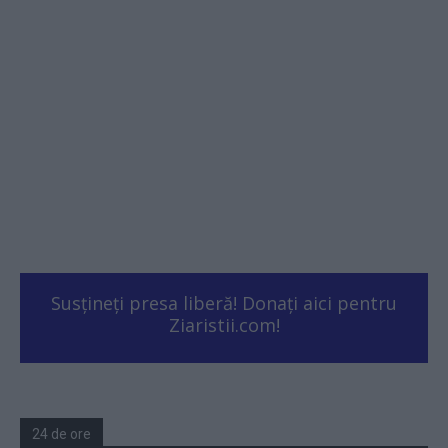
Susțineți presa liberă! Donați aici pentru
Ziaristii.com!
24 de ore