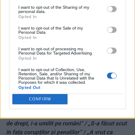
CITIȚI ȘI:
I want to opt-out of the Sharing of my
personal data.
Opted In
*
A murit Dragoș Dumitriu, trompeta numărul 1
I want to opt-out of the Sale of my
a propagandei ruse de la Sputnik. Fostul
Personal Data.
Opted In
deputat PRM a făcut infarct post-Covid, la 57
de ani
I want to opt-out of processing my
Personal Data for Targeted Advertising.
Opted In
*
PMP a votat „o echipă de negociere pentru un
I want to opt-out of Collection, Use,
proiect comun cu PNL”. Băsescu: „Nu voi
Retention, Sale, and/or Sharing of my
Personal Data that Is Unrelated with the
participa la niciun fel de discuții”
Purposes for which it was collected.
Opted Out
*
Klaus Iohannis, acum doi ani: „Să nu uităm
CONFIRM
nicio clipă cât de periculos este PSD pentru
viitorul României!” / „A călcat în picioare statul
de drept, i-a umilit pe români” / „S-a făcut scut
în fața corupților și penalilor” / „A vrut ca