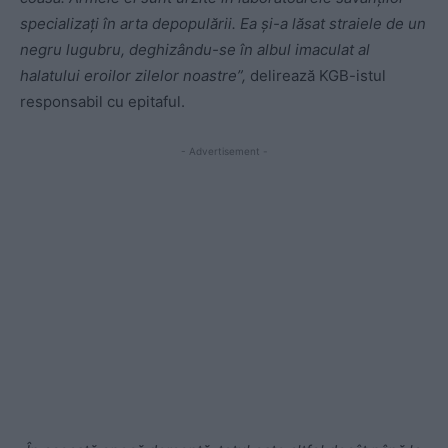
specializați în arta depopulării. Ea și-a lăsat straiele de un
negru lugubru, deghizându-se în albul imaculat al
halatului eroilor zilelor noastre”,
delirează KGB-istul
responsabil cu epitaful.
- Advertisement -