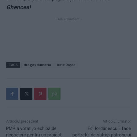
Ghencea!
- Advertisement -
TAGS
dragoș dumitriu
Iurie Roșca
Articolul precedent
Articolul următor
PMP a votat „o echipă de
Edi Iordănescu îi face
negociere pentru un proiect
portretul de satrap patronului