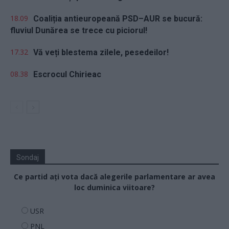
18.09
Coaliția antieuropeană PSD–AUR se bucură:
fluviul Dunărea se trece cu piciorul!
17.32
Vă veți blestema zilele, pesedeilor!
08.38
Escrocul Chirieac
Sondaj
Ce partid ați vota dacă alegerile parlamentare ar avea
loc duminica viitoare?
USR
PNL