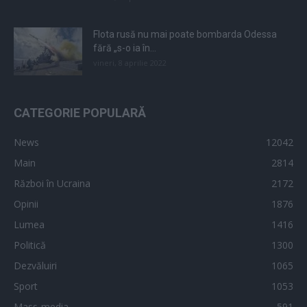
Flota rusă nu mai poate bombarda Odessa
fără „s-o ia în...
vineri, 8 aprilie 2022
CATEGORIE POPULARĂ
News
12042
Main
2814
Război în Ucraina
2172
Opinii
1876
Lumea
1416
Politică
1300
Dezvăluiri
1065
Sport
1053
Mass-media
591