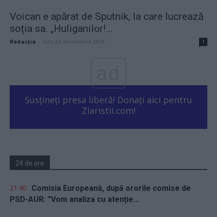
Voican e apărat de Sputnik, la care lucrează
soția sa. „Huliganilor!...
Redacţia
-
luni, 23 decembrie 2019
1
ad
Susțineți presa liberă! Donați aici pentru
Ziaristii.com!
24 de ore
21.40
Comisia Europeană, după ororile comise de
PSD-AUR: ”Vom analiza cu atenție...