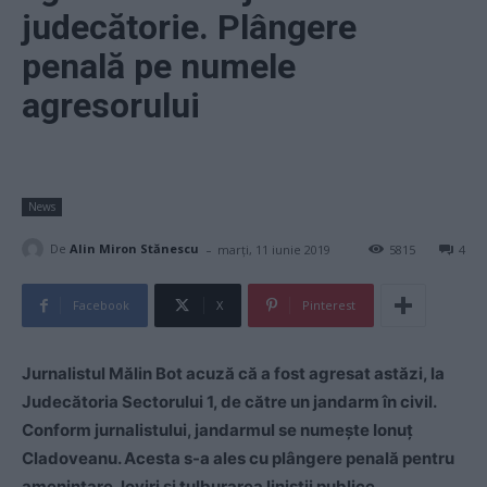
judecătorie. Plângere
penală pe numele
agresorului
News
-
De
Alin Miron Stănescu
marți, 11 iunie 2019
5815
4
Facebook
X
Pinterest
Jurnalistul Mălin Bot acuză că a fost agresat astăzi, la
Judecătoria Sectorului 1, de către un jandarm în civil.
Conform jurnalistului, jandarmul se numeşte Ionuț
Cladoveanu. Acesta s-a ales cu plângere penală pentru
amenințare, loviri şi tulburarea liniştii publice.