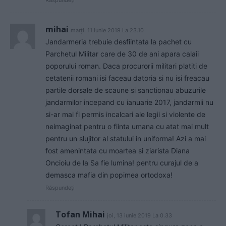
Răspundeți
mihai
marți, 11 iunie 2019 La 23.10
Jandarmeria trebuie desfiintata la pachet cu
Parchetul Militar care de 30 de ani apara calaii
poporului roman. Daca procurorii militari platiti de
cetatenii romani isi faceau datoria si nu isi freacau
partile dorsale de scaune si sanctionau abuzurile
jandarmilor incepand cu ianuarie 2017, jandarmii nu
si-ar mai fi permis incalcari ale legii si violente de
neimaginat pentru o fiinta umana cu atat mai mult
pentru un slujitor al statului in uniforma! Azi a mai
fost amenintata cu moartea si ziarista Diana
Oncioiu de la Sa fie lumina! pentru curajul de a
demasca mafia din popimea ortodoxa!
Răspundeți
Tofan Mihai
joi, 13 iunie 2019 La 0.33