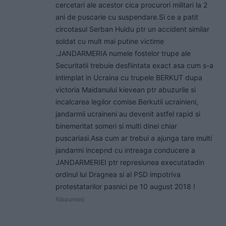
cercetari ale acestor cica procurori militari la 2
ani de puscarie cu suspendare.Si ce a patit
circotasul Serban Huidu ptr un accident similar
soldat cu mult mai putine victime
.JANDARMERIA numele fostelor trupe ale
Securitatii trebuie desfiintata exact asa cum s-a
intimplat in Ucraina cu trupele BERKUT dupa
victoria Maidanului kievean ptr abuzurile si
incalcarea legilor comise.Berkutii ucrainieni,
jandarmii ucraineni au devenit astfel rapid si
binemeritat someri si multi dinei chiar
puscariasi.Asa cum ar trebui a ajunga tare multi
jandarmi incepnd cu intreaga conducere a
JANDARMERIEI ptr represiunea executatadin
ordinul lui Dragnea si al PSD impotriva
protestatarilor pasnici pe 10 august 2018 !
Răspundeți