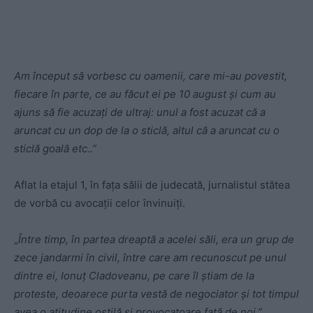
Am început să vorbesc cu oamenii, care mi-au povestit,
fiecare în parte, ce au făcut ei pe 10 august şi cum au
ajuns să fie acuzați de ultraj: unul a fost acuzat că a
aruncat cu un dop de la o sticlă, altul că a aruncat cu o
sticlă goală etc..”
Aflat la etajul 1, în fața sălii de judecată, jurnalistul stătea
de vorbă cu avocații celor învinuiți.
„
Între timp, în partea dreaptă a acelei săli, era un grup de
zece jandarmi în civil, între care am recunoscut pe unul
dintre ei, Ionuț Cladoveanu, pe care îl ştiam de la
proteste, deoarece purta vestă de negociator şi tot timpul
avea o atitudine ostilă şi provocatoare față de noi.”