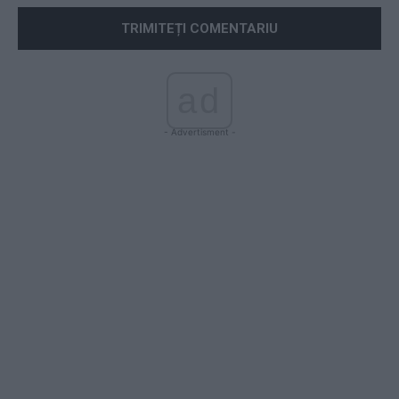
ad
- Advertisment -