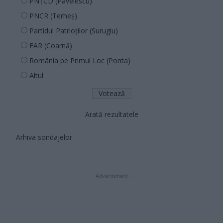
PNȚCD (Pavelescu)
PNCR (Terheș)
Partidul Patrioților (Surugiu)
FAR (Coarnă)
România pe Primul Loc (Ponta)
Altul
Arată rezultatele
Arhiva sondajelor
- Advertisment -