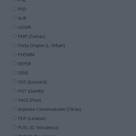
PSD
AUR
UDMR
PMP (Tomac)
Forța Dreptei (L. Orban)
PNȚMM
REPER
SENS
SOS (Șoșoacă)
POT (Gavrilă)
PACE (Peia)
Acțiunea Conservatoare (Târziu)
PDF (Lazarus)
PUSL (D. Voiculescu)