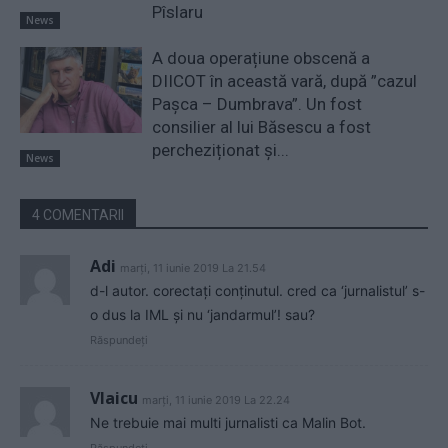
Pîslaru
News
A doua operațiune obscenă a
DIICOT în această vară, după ”cazul
Pașca – Dumbrava”. Un fost
consilier al lui Băsescu a fost
percheziționat și...
News
4 COMENTARII
Adi
marți, 11 iunie 2019 La 21.54
d-l autor. corectați conținutul. cred ca ‘jurnalistul’ s-
o dus la IML și nu ‘jandarmul’! sau?
Răspundeți
Vlaicu
marți, 11 iunie 2019 La 22.24
Ne trebuie mai multi jurnalisti ca Malin Bot.