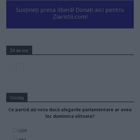
Susțineți presa liberă! Donați aici pentru
Ziaristii.com!
24 de ore
Sondaj
Ce partid ați vota dacă alegerile parlamentare ar avea
loc duminica viitoare?
USR
PNL