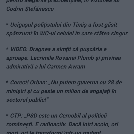
pentru alegerile prezidențiale, în viziunea lui
Codrin Ștefănescu
*
Ucigașul polițistului din Timiș a fost găsit
spânzurat în WC-ul celulei în care stătea singur
*
VIDEO. Dragnea a simțit că pușcăria e
aproape. Lacrimile Rovanei Plumb și privirea
admirativă a lui Carmen Avram
*
Corect! Orban: „Nu putem guverna cu 28 de
miniștri și cu peste un milion de angajați în
sectorul public!”
*
CTP: „PSD este un Cernobîl al politicii
românești. E radioactiv. Dacă intri acolo, ori
mori, ori te transformi într-un mutant