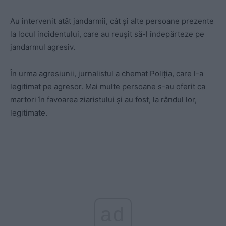
Au intervenit atât jandarmii, cât şi alte persoane prezente
la locul incidentului, care au reuşit să-l îndepărteze pe
jandarmul agresiv.
În urma agresiunii, jurnalistul a chemat Poliția, care l-a
legitimat pe agresor. Mai multe persoane s-au oferit ca
martori în favoarea ziaristului şi au fost, la rândul lor,
legitimate.
ad