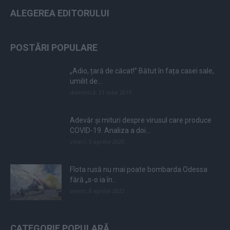
ALEGEREA EDITORULUI
POSTĂRI POPULARE
„Adio, țară de căcat!” Bătut în fața casei sale,
umilit de...
duminică, 21 iulie 2019
Adevăr și mituri despre virusul care produce
COVID-19. Analiza a doi...
vineri, 3 aprilie 2020
Flota rusă nu mai poate bombarda Odessa
fără „s-o ia în...
vineri, 8 aprilie 2022
CATEGORIE POPULARĂ