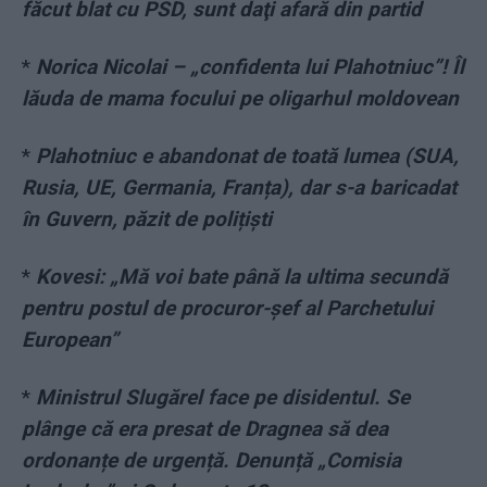
făcut blat cu PSD, sunt daţi afară din partid
*
Norica Nicolai – „confidenta lui Plahotniuc”! Îl
lăuda de mama focului pe oligarhul moldovean
*
Plahotniuc e abandonat de toată lumea (SUA,
Rusia, UE, Germania, Franța), dar s-a baricadat
în Guvern, păzit de polițiști
*
Kovesi: „Mă voi bate până la ultima secundă
pentru postul de procuror-şef al Parchetului
European”
*
Ministrul Slugărel face pe disidentul. Se
plânge că era presat de Dragnea să dea
ordonanțe de urgență. Denunță „Comisia