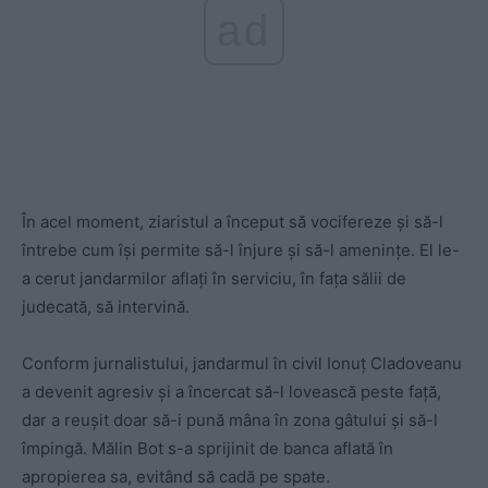
ad
În acel moment, ziaristul a început să vocifereze şi să-l
întrebe cum îşi permite să-l înjure şi să-l amenințe. El le-
a cerut jandarmilor aflați în serviciu, în fața sălii de
judecată, să intervină.
Conform jurnalistului, jandarmul în civil Ionuț Cladoveanu
a devenit agresiv şi a încercat să-l lovească peste față,
dar a reuşit doar să-i pună mâna în zona gâtului şi să-l
împingă. Mălin Bot s-a sprijinit de banca aflată în
apropierea sa, evitând să cadă pe spate.