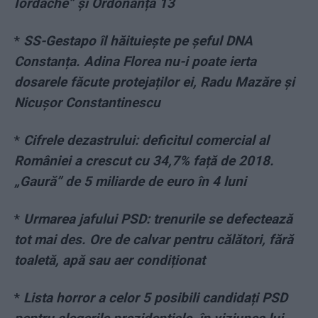
Iordache” și Ordonanța 13
*
SS-Gestapo îl hăituiește pe șeful DNA
Constanța. Adina Florea nu-i poate ierta
dosarele făcute protejaților ei, Radu Mazăre și
Nicușor Constantinescu
*
Cifrele dezastrului: deficitul comercial al
României a crescut cu 34,7% față de 2018.
„Gaură” de 5 miliarde de euro în 4 luni
*
Urmarea jafului PSD: trenurile se defectează
tot mai des. Ore de calvar pentru călători, fără
toaletă, apă sau aer condiționat
*
Lista horror a celor 5 posibili candidați PSD