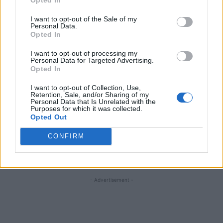
*
Înjurătura spurcată a unui consilier județean
I want to opt-out of the Sale of my
PSD la adresa unui român din Diaspora
Personal Data.
Opted In
*
Pensiile, salariile mărite pe datorie şi OUG
I want to opt-out of processing my
Personal Data for Targeted Advertising.
114, bombele puse de PSD-ALDE la temelia
Opted In
economiei. Avertizarea Comisiei Europene
I want to opt-out of Collection, Use,
Retention, Sale, and/or Sharing of my
*
Cifrele iadului: PSD și ALDE au scos din
Personal Data that Is Unrelated with the
Purposes for which it was collected.
pușcării 2.119 criminali, 795 de violatori, 105
Opted Out
proxeneți, 5 pedofili, 5 teroriști, 73 de
CONFIRM
șantajiști, 476 de corupți, 1.329 de traficanți,
3.570 de hoți și 2.365 de tâlhari
- Advertisement -