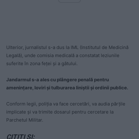
Ulterior, jurnalistul s-a dus la IML (Institutul de Medicină
Legală), unde comisia medicală a constatat leziunile
suferite în zona feței şi a gâtului.
Jandarmul s-a ales cu plângere penală pentru
amenințare, loviri şi tulburarea liniştii şi ordinii publice.
Conform legii, poliția va face cercetări, va audia părțile
implicate şi va trimite dosarul pentru cercetare la
Parchetul Militar.
CITIȚI ȘI: