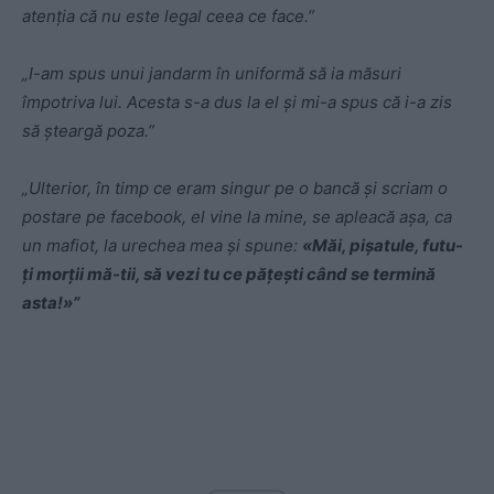
atenția că nu este legal ceea ce face.”
„I-am spus unui jandarm în uniformă să ia măsuri
împotriva lui. Acesta s-a dus la el şi mi-a spus că i-a zis
să şteargă poza.”
„Ulterior, în timp ce eram singur pe o bancă şi scriam o
postare pe facebook, el vine la mine, se apleacă aşa, ca
un mafiot, la urechea mea şi spune:
«Măi, pişatule, futu-
ți morții mă-tii, să vezi tu ce pățeşti când se termină
asta!»”