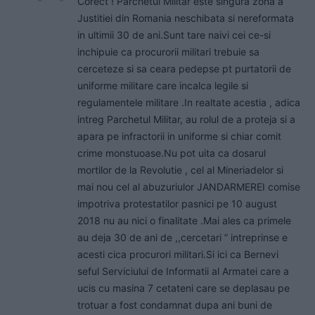
Corect ! Parchetul Militar este singura zona a
Justitiei din Romania neschibata si nereformata
in ultimii 30 de ani.Sunt tare naivi cei ce-si
inchipuie ca procurorii militari trebuie sa
cerceteze si sa ceara pedepse pt purtatorii de
uniforme militare care incalca legile si
regulamentele militare .In realtate acestia , adica
intreg Parchetul Militar, au rolul de a proteja si a
apara pe infractorii in uniforme si chiar comit
crime monstuoase.Nu pot uita ca dosarul
mortilor de la Revolutie , cel al Mineriadelor si
mai nou cel al abuzuriulor JANDARMEREI comise
impotriva protestatilor pasnici pe 10 august
2018 nu au nici o finalitate .Mai ales ca primele
au deja 30 de ani de ,,cercetari ” intreprinse e
acesti cica procurori militari.Si ici ca Bernevi
seful Serviciului de Informatii al Armatei care a
ucis cu masina 7 cetateni care se deplasau pe
trotuar a fost condamnat dupa ani buni de