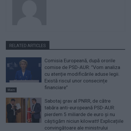
RELATED ARTICLES
Comisia Europeană, după ororile
comise de PSD-AUR: ”Vom analiza
cu atenție modificările aduse legii.
Există riscul unor consecințe
financiare”
Main
Sabotaj grav al PNRR, de către
tabăra anti-europeană PSD-AUR:
pierdem 5 miliarde de euro și nu
câștigăm niciun kilowatt! Explicațiile
convingătoare ale ministrului