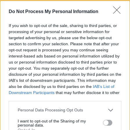
*
Bogdan Chirieac, sugativa nesătulă. A luat
Do Not Process My Personal Information
bani și de la Rovana Plumb. Un anti-european e
finanțat să promoveze valorile europene!
If you wish to opt-out of the sale, sharing to third parties, or
processing of your personal or sensitive information for
*
DOCUMENT. Meleșcanu a găsit vinovații
targeted advertising by us, please use the below opt-out
section to confirm your selection. Please note that after your
pentru batjocura de la votul din Diaspora:
opt-out request is processed you may continue seeing
Iohannis, autocarele și internetul!
interest-based ads based on personal information utilized by
us or personal information disclosed to third parties prior to
your opt-out. You may separately opt-out of the further
*
Propaganda rusă mizează pe prezidențiabilul
disclosure of your personal information by third parties on the
Dan Puric – „un suflet cald, român până la
IAB’s list of downstream participants. This information may
ultima celulă, entuziast, expresiv și cuceritor”
also be disclosed by us to third parties on the
IAB’s List of
Downstream Participants
that may further disclose it to other
third parties.
*
Pe sociologul de casă al PSD l-au lăsat nervii:
„Să moară cretinii ăștia care mă critică!
Personal Data Processing Opt Outs
Dobitocii!”
I want to opt-out of the Sharing of my
personal data.
Opted In