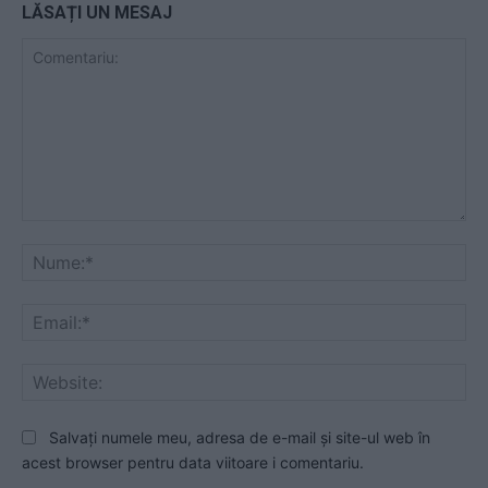
LĂSAȚI UN MESAJ
Comentariu:
Nu
Ema
Web
Salvați numele meu, adresa de e-mail și site-ul web în
acest browser pentru data viitoare i comentariu.