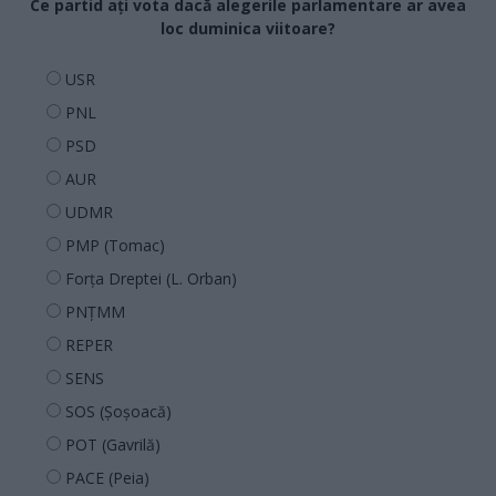
Ce partid ați vota dacă alegerile parlamentare ar avea
loc duminica viitoare?
USR
PNL
PSD
AUR
UDMR
PMP (Tomac)
Forța Dreptei (L. Orban)
PNȚMM
REPER
SENS
SOS (Șoșoacă)
POT (Gavrilă)
PACE (Peia)