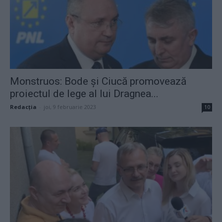
Monstruos: Bode și Ciucă promovează
proiectul de lege al lui Dragnea...
Redacţia
-
joi, 9 februarie 2023
10