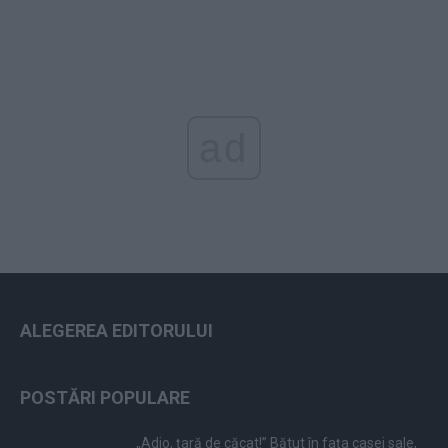
ad
ALEGEREA EDITORULUI
POSTĂRI POPULARE
„Adio, țară de căcat!” Bătut în fața casei sale,