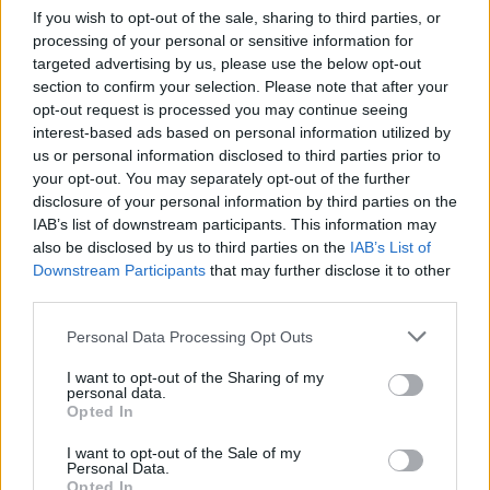
If you wish to opt-out of the sale, sharing to third parties, or
processing of your personal or sensitive information for
Tovărășica lui Dragnea, Gabriela Firea,
targeted advertising by us, please use the below opt-out
Viorica Dăncilă, Carmen Dan și Olguța...
section to confirm your selection. Please note that after your
opt-out request is processed you may continue seeing
Redacţia
-
miercuri, 24 iunie 2020
0
interest-based ads based on personal information utilized by
us or personal information disclosed to third parties prior to
your opt-out. You may separately opt-out of the further
disclosure of your personal information by third parties on the
1
2
3
IAB’s list of downstream participants. This information may
also be disclosed by us to third parties on the
IAB’s List of
Downstream Participants
that may further disclose it to other
ad
third parties.
Personal Data Processing Opt Outs
Susțineți presa liberă! Donați aici pentru
Ziaristii.com!
I want to opt-out of the Sharing of my
personal data.
Opted In
I want to opt-out of the Sale of my
Personal Data.
Opted In