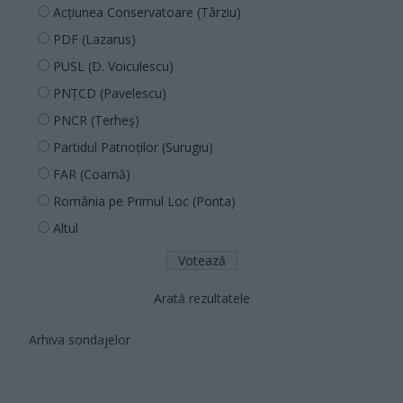
Acțiunea Conservatoare (Târziu)
PDF (Lazarus)
PUSL (D. Voiculescu)
PNȚCD (Pavelescu)
PNCR (Terheș)
Partidul Patrioților (Surugiu)
FAR (Coarnă)
România pe Primul Loc (Ponta)
Altul
Arată rezultatele
Arhiva sondajelor