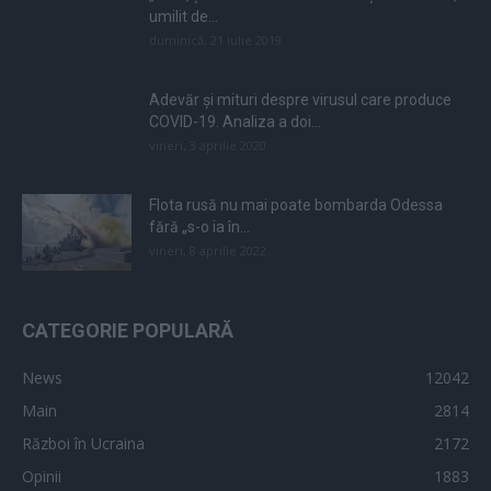
umilit de...
duminică, 21 iulie 2019
Adevăr și mituri despre virusul care produce
COVID-19. Analiza a doi...
vineri, 3 aprilie 2020
Flota rusă nu mai poate bombarda Odessa
fără „s-o ia în...
vineri, 8 aprilie 2022
CATEGORIE POPULARĂ
News
12042
Main
2814
Război în Ucraina
2172
Opinii
1883