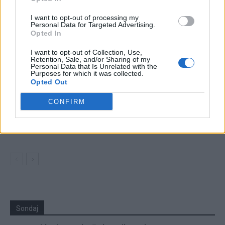
24 de ore
I want to opt-out of processing my
Personal Data for Targeted Advertising.
20.26
Lupta politicii românești cu prezentul
Opted In
18.47
Cărbune și picioare-n gard
I want to opt-out of Collection, Use,
Retention, Sale, and/or Sharing of my
Personal Data that Is Unrelated with the
18.09
Coaliția antieuropeană PSD–AUR se bucură:
Purposes for which it was collected.
Opted Out
fluviul Dunărea se trece cu piciorul!
CONFIRM
17.32
Vă veți blestema zilele, pesedeilor!
08.38
Escrocul Chirieac
Sondaj