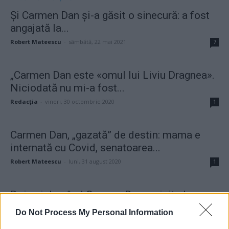
Și Carmen Dan și-a găsit o sinecură: a fost
angajată la...
Robert Mateescu
-
sâmbătă, 22 mai 2021
7
„Carmen Dan este «omul lui Liviu Dragnea».
Niciodată nu mi-a fost...
Redacţia
-
vineri, 30 octombrie 2020
1
Carmen Dan, „gazată” de destin: mama e
internată cu Covid, senatoarea...
Robert Mateescu
-
luni, 31 august 2020
1
Doi ani de când Carmen Dan o vizita la
spital pe...
Do Not Process My Personal Information
Alin Miron Stănescu
-
miercuri, 12 august 2020
3