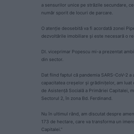
a sensurilor unice pe străzile secundare, ceea
număr sporit de locuri de parcare.
O atenție deosebită va fi acordată zonei Pipe
dezvoltările imobiliare și este necesară o re
Dl. viceprimar Popescu mi-a prezentat ambiț
din sector.
Dat fiind faptul că pandemia SARS-CoV-2 a a
capacitatea creșelor și grădinițelor, am luat
de Asistență Socială a Primăriei Capitalei, m
Sectorul 2, în zona Bd. Ferdinand.
Nu în ultimul rând, am discutat despre amena
173 de hectare, care va transforma un imens
Capitalei.”