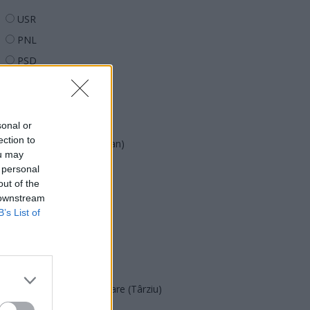
USR
PNL
PSD
AUR
UDMR
PMP (Tomac)
sonal or
ection to
Forța Dreptei (L. Orban)
ou may
PNȚMM
 personal
out of the
REPER
 downstream
SENS
B’s List of
SOS (Șoșoacă)
POT (Gavrilă)
PACE (Peia)
Acțiunea Conservatoare (Târziu)
PDF (Lazarus)