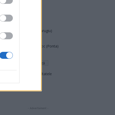
PUSL (D. Voiculescu)
PNȚCD (Pavelescu)
PNCR (Terheș)
Partidul Patrioților (Surugiu)
FAR (Coarnă)
România pe Primul Loc (Ponta)
Altul
Arată rezultatele
Arhiva sondajelor
- Advertisment -