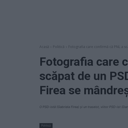
Acasă
Politică
Fotografia care confirmă că PNL a scă
Fotografia care 
scăpat de un PSD
Firea se mândreș
O PSD-istă (Gabriela Firea) și un traseist, viitor PSD-ist (D
Politică