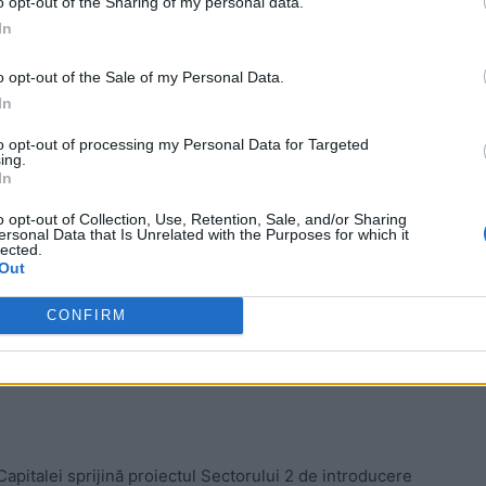
 2 vor fi prioritizate corespunzător în programul de
o opt-out of the Sharing of my personal data.
rgetica pentru derularea unui proiect-pilot privind
In
cvartal ca soluție alternativă pentru zonele situate la
o opt-out of the Sale of my Personal Data.
In
etropolitan și Compania de Consolidări depun eforturi
to opt-out of processing my Personal Data for Targeted
ing.
ă fie finalizat în această toamnă.
In
o opt-out of Collection, Use, Retention, Sale, and/or Sharing
un disconfort locuitorilor din zonă, finalizarea acestei
ersonal Data that Is Unrelated with the Purposes for which it
lected.
aficului în zonă și, implicit, la reducerea nivelului de
Out
CONFIRM
 Advertisement -
 Capitalei sprijină proiectul Sectorului 2 de introducere