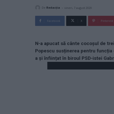
-
De
Redacţia
vineri, 7 august 2020
Facebook
X
Pinterest
N-a apucat să cânte cocoșul de trei 
Popescu susținerea pentru funcția d
a și înființat în biroul PSD-istei Gab