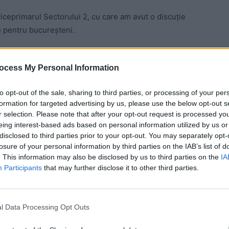
iceprimarul Sectorului 2, cu care am avut o discuție
e pentru bucureșteni.
 Advertisement -
ocess My Personal Information
to opt-out of the sale, sharing to third parties, or processing of your per
formation for targeted advertising by us, please use the below opt-out s
r selection. Please note that after your opt-out request is processed y
eing interest-based ads based on personal information utilized by us or
disclosed to third parties prior to your opt-out. You may separately opt-
losure of your personal information by third parties on the IAB’s list of
. This information may also be disclosed by us to third parties on the
IA
Participants
that may further disclose it to other third parties.
ria Capitalei și Primăria Sectorului 2 pot colabora
l Data Processing Opt Outs
rivind sistemul de termoficare, l-am asigurat pe dl