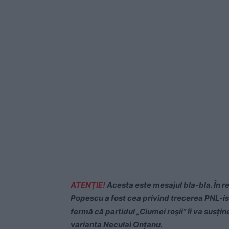
ATENȚIE!
Acesta este mesajul bla-bla. În rea
Popescu a fost cea privind trecerea PNL-is
fermă că partidul „Ciumei roșii” îi va susți
varianta Neculai Onțanu.