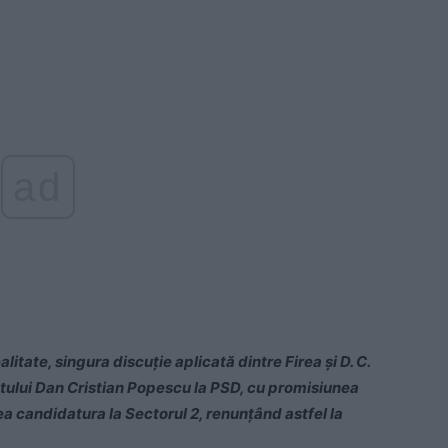
ad
litate, singura discuție aplicată dintre Firea și D. C.
tului Dan Cristian Popescu la PSD, cu promisiunea
nea candidatura la Sectorul 2, renunțând astfel la