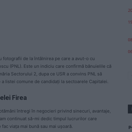
20
19
08
06
 fotografii de la întâlnirea pe care a avut-o cu
scu (PNL). Este un indiciu care confirmă bănuielile că
măria Sectorului 2, dupa ce USR a convins PNL să
 a listei comune de candidați la sectoarele Capitalei.
elei Firea
ptămâni întregi în negocieri privind sinecuri, avantaje,
u am continuat să-mi dedic timpul lucrurilor care
 fac viața mai bună sau mai ușoară.
p