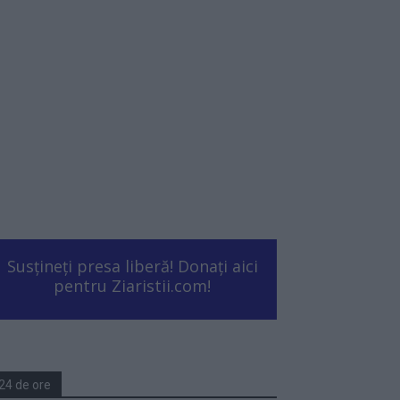
Susțineți presa liberă! Donați aici
pentru Ziaristii.com!
24 de ore