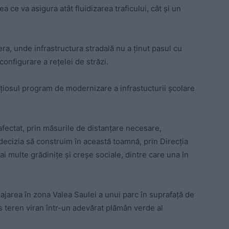
 ce va asigura atât fluidizarea traficului, cât și un
ra, unde infrastructura stradală nu a ținut pasul cu
configurare a rețelei de străzi.
iosul program de modernizare a infrastucturii școlare
fectat, prin măsurile de distanțare necesare,
 decizia să construim în această toamnă, prin Direcția
ai multe grădinițe și creșe sociale, dintre care una în
jarea în zona Valea Saulei a unui parc în suprafață de
 teren viran într-un adevărat plămân verde al