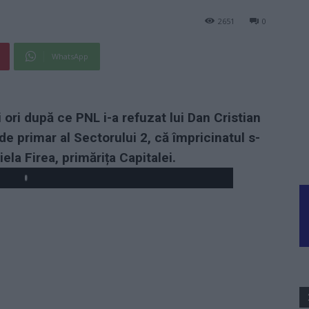
2651
0
WhatsApp
ori după ce PNL i-a refuzat lui Dan Cristian
e primar al Sectorului 2, că împricinatul s-
riela Firea, primărița Capitalei.