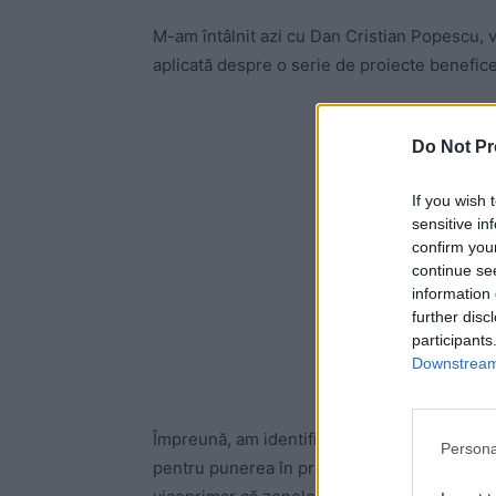
M-am întâlnit azi cu Dan Cristian Popescu, v
aplicată despre o serie de proiecte benefic
-
Do Not Pr
If you wish 
sensitive in
confirm you
continue se
information 
further disc
participants
Downstream 
Împreună, am identificat modul în care Primă
Persona
pentru punerea în practică a unor proiecte p