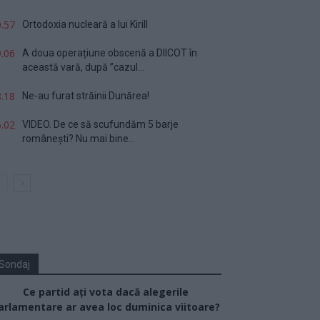
.57
Ortodoxia nucleară a lui Kirill
.06
A doua operațiune obscenă a DIICOT în
această vară, după ”cazul...
.18
Ne-au furat străinii Dunărea!
.02
VIDEO. De ce să scufundăm 5 barje
românești? Nu mai bine...
Sondaj
Ce partid ați vota dacă alegerile
arlamentare ar avea loc duminica viitoare?