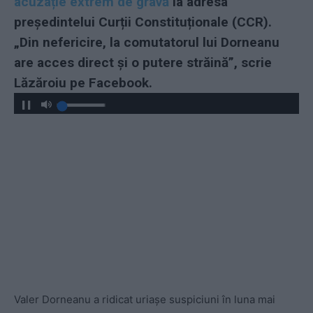
acuzație extrem de gravă
la adresa
președintelui Curții Constituționale (CCR).
„
Din nefericire, la comutatorul lui Dorneanu
are acces direct și o putere străină”, scrie
Lăzăroiu pe Facebook.
Valer Dorneanu a ridicat uriașe suspiciuni în luna mai