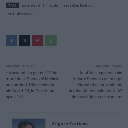
TAGS
putere străină
rusia
sebastian lăzăroiu
valer dorneanu
Articolul precedent
Articolul următor
Halucinant: au pierdut 27 de
În sfârșit, epidemia din
morți de la Suceava! Medicii
focarul Suceava se stinge!
au numărat 186 de victime
Numărul celor vindecați
ale Covid-19, la Guvern au
depășește cazurile noi. În 62
ajuns 159
de localități nu e niciun caz
Grigore Cartianu