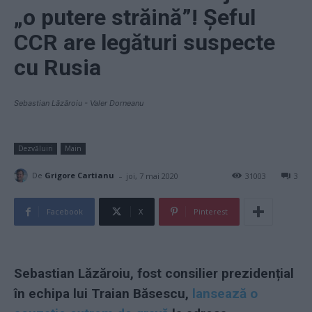
„o putere străină”! Șeful
CCR are legături suspecte
cu Rusia
Sebastian Lăzăroiu - Valer Dorneanu
Dezvăluiri
Main
-
De
Grigore Cartianu
joi, 7 mai 2020
31003
3
Facebook
X
Pinterest
Sebastian Lăzăroiu, fost consilier prezidențial
în echipa lui Traian Băsescu,
lansează o