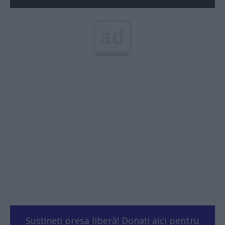
ad
- Advertisment -
Susțineți presa liberă! Donați aici pentru