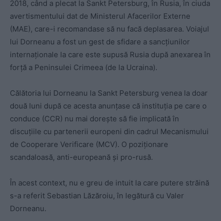
2018, când a plecat la Sankt Petersburg, în Rusia, în ciuda
avertismentului dat de Ministerul Afacerilor Externe
(MAE), care-i recomandase să nu facă deplasarea. Voiajul
lui Dorneanu a fost un gest de sfidare a sancţiunilor
internaţionale la care este supusă Rusia după anexarea în
forță a Peninsulei Crimeea (de la Ucraina).
Călătoria lui Dorneanu la Sankt Petersburg venea la doar
două luni după ce acesta anunţase că instituţia pe care o
conduce (CCR) nu mai doreşte să fie implicată în
discuţiile cu partenerii europeni din cadrul Mecanismului
de Cooperare Verificare (MCV). O poziționare
scandaloasă, anti-europeană și pro-rusă.
În acest context, nu e greu de intuit la care putere străină
s-a referit Sebastian Lăzăroiu, în legătură cu Valer
Dorneanu.