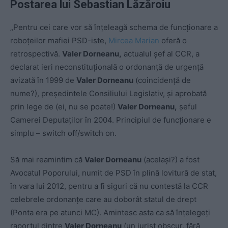
Postarea lui Sebastian Lăzăroiu
„Pentru cei care vor să înțeleagă schema de funcționare a
roboțeilor mafiei PSD-iste,
Mircea Marian
oferă o
retrospectivă.
Valer Dorneanu,
actualul șef al CCR, a
declarat ieri neconstituțională o ordonanță de urgență
avizată în 1999 de
Valer Dorneanu
(coincidență de
nume?), președintele Consiliului Legislativ, și aprobată
prin lege de (ei, nu se poate!)
Valer Dorneanu,
șeful
Camerei Deputaților în 2004. Principiul de funcționare e
simplu – switch off/switch on.
Să mai reamint
im că
Valer Dorneanu
(același?) a fost
Avocatul Poporului, numit de PSD în plină lovitură de stat,
în vara lui 2012, pentru a fi siguri că nu contestă la CCR
celebrele ordonanțe care au doborât statul de drept
(Ponta era pe atunci MC). Amintesc asta ca să înțelegeți
raportul dintre
Valer Dorneanu
(un jurist obscur, fără