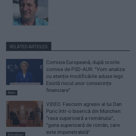
RELATED ARTICLES
Comisia Europeană, după ororile
comise de PSD-AUR: ”Vom analiza
cu atenție modificările aduse legii.
Există riscul unor consecințe
financiare”
Main
VIDEO. Fascism agresiv al lui Dan
Puric într-o biserică din München:
”rasa superioară a românului”,
”gena superioară de român, care
este impenetrabilă”
Dezvăluiri