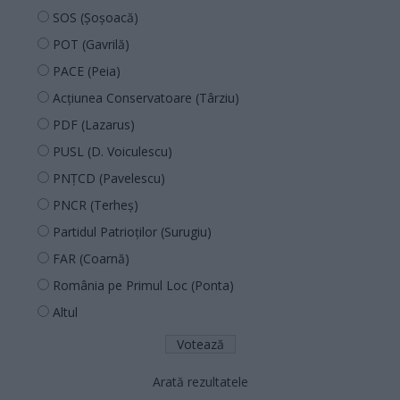
SOS (Șoșoacă)
POT (Gavrilă)
PACE (Peia)
Acțiunea Conservatoare (Târziu)
PDF (Lazarus)
PUSL (D. Voiculescu)
PNȚCD (Pavelescu)
PNCR (Terheș)
Partidul Patrioților (Surugiu)
FAR (Coarnă)
România pe Primul Loc (Ponta)
Altul
Arată rezultatele