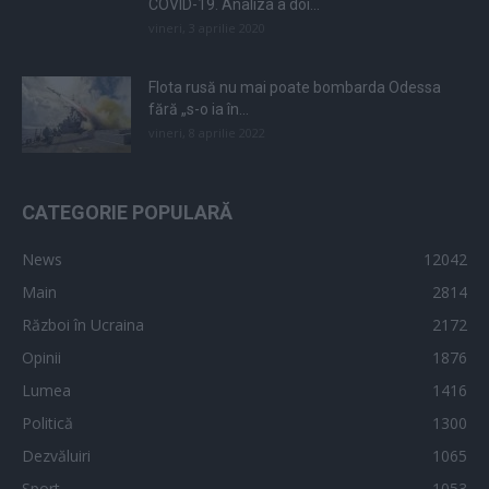
COVID-19. Analiza a doi...
vineri, 3 aprilie 2020
Flota rusă nu mai poate bombarda Odessa
fără „s-o ia în...
vineri, 8 aprilie 2022
CATEGORIE POPULARĂ
News
12042
Main
2814
Război în Ucraina
2172
Opinii
1876
Lumea
1416
Politică
1300
Dezvăluiri
1065
Sport
1053