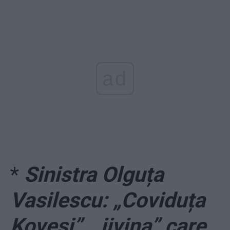
ad
*
Sinistra Olguța
Vasilescu: „Coviduța
Kovesi”, „jivina” care