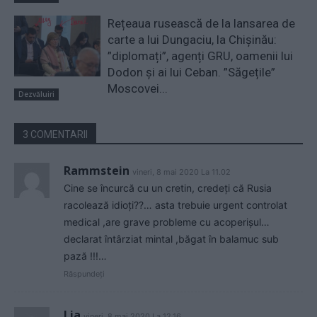
Rețeaua rusească de la lansarea de
carte a lui Dungaciu, la Chișinău:
”diplomați”, agenți GRU, oamenii lui
Dodon și ai lui Ceban. ”Săgețile”
Moscovei...
Dezvăluiri
3 COMENTARII
Rammstein
vineri, 8 mai 2020 La 11.02
Cine se încurcă cu un cretin, credeți că Rusia
racolează idioți??… asta trebuie urgent controlat
medical ,are grave probleme cu acoperișul…
declarat întârziat mintal ,băgat în balamuc sub
pază !!!…
Răspundeți
Lia
vineri, 8 mai 2020 La 12.16