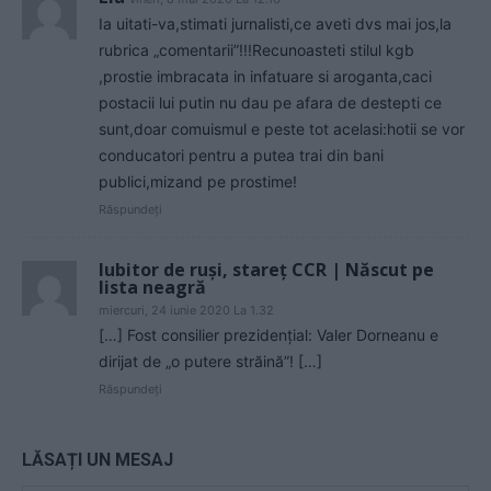
Ia uitati-va,stimati jurnalisti,ce aveti dvs mai jos,la
rubrica „comentarii”!!!Recunoasteti stilul kgb
,prostie imbracata in infatuare si aroganta,caci
postacii lui putin nu dau pe afara de destepti ce
sunt,doar comuismul e peste tot acelasi:hotii se vor
conducatori pentru a putea trai din bani
publici,mizand pe prostime!
Răspundeți
Iubitor de ruși, stareț CCR | Născut pe
lista neagră
miercuri, 24 iunie 2020 La 1.32
[…] Fost consilier prezidențial: Valer Dorneanu e
dirijat de „o putere străină”! […]
Răspundeți
LĂSAȚI UN MESAJ