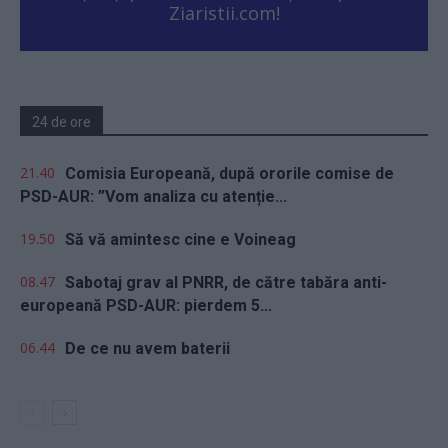
Ziaristii.com!
24 de ore
21.40
Comisia Europeană, după ororile comise de
PSD-AUR: ”Vom analiza cu atenție...
19.50
Să vă amintesc cine e Voineag
08.47
Sabotaj grav al PNRR, de către tabăra anti-
europeană PSD-AUR: pierdem 5...
06.44
De ce nu avem baterii