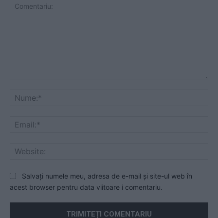
Comentariu:
Nu
Ema
Web
Salvați numele meu, adresa de e-mail și site-ul web în
acest browser pentru data viitoare i comentariu.