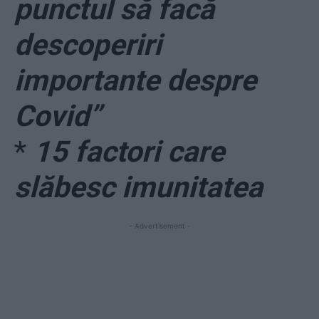
punctul să facă
descoperiri
importante despre
Covid”
*
15 factori care
slăbesc imunitatea
- Advertisement -