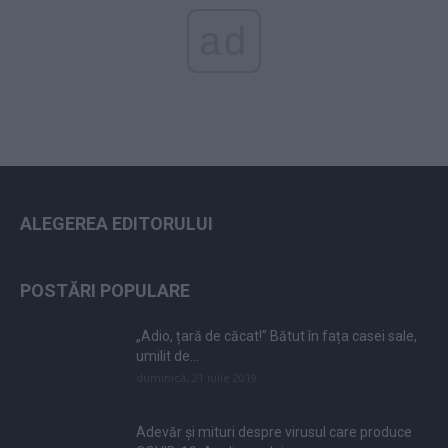
ad
ALEGEREA EDITORULUI
POSTĂRI POPULARE
„Adio, țară de căcat!” Bătut în fața casei sale,
umilit de...
duminică, 21 iulie 2019
Adevăr și mituri despre virusul care produce