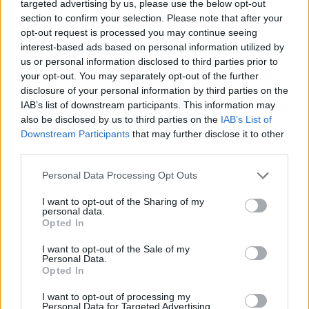
targeted advertising by us, please use the below opt-out
doua oară, site-ul
section to confirm your selection. Please note that after your
opt-out request is processed you may continue seeing
interest-based ads based on personal information utilized by
conspiraționist
us or personal information disclosed to third parties prior to
your opt-out. You may separately opt-out of the further
ortodoxinfo e din nou
disclosure of your personal information by third parties on the
IAB’s list of downstream participants. This information may
also be disclosed by us to third parties on the
IAB’s List of
online, după o zi.
Downstream Participants
that may further disclose it to other
third parties.
“Noua Ordine
Personal Data Processing Opt Outs
Mondială, reuniune
I want to opt-out of the Sharing of my
personal data.
Opted In
prin videoconferință”
I want to opt-out of the Sale of my
Personal Data.
Opted In
*
Pe ce mai dă banii
I want to opt-out of processing my
Personal Data for Targeted Advertising.