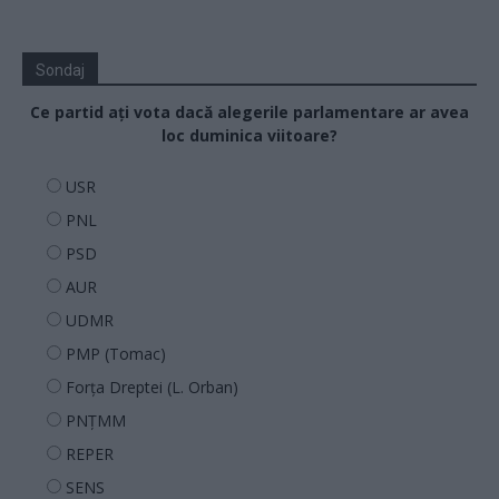
Sondaj
Ce partid ați vota dacă alegerile parlamentare ar avea
loc duminica viitoare?
USR
PNL
PSD
AUR
UDMR
PMP (Tomac)
Forța Dreptei (L. Orban)
PNȚMM
REPER
SENS