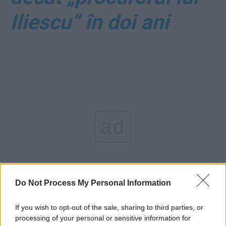
Iliescu” în doi ani
ad
Do Not Process My Personal Information
If you wish to opt-out of the sale, sharing to third parties, or
*
Închis de Guvern a
processing of your personal or sensitive information for