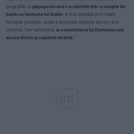
biografie) și
păpușarul care l-a zămislit într-o noapte de
beție cu fantoma lui Stalin.
A fost plimbat prin toate
funcțiile posibile, unde a executat orbește tot ce i s-a
ordonat. Din nefericire,
la comutatorul lui Dorneanu are
acces direct și o putere străină.”
ad