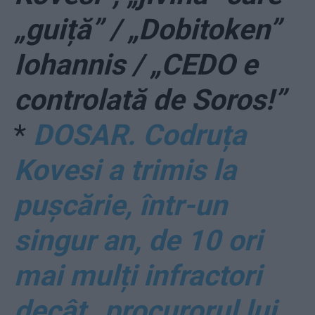
„guiță” / „Dobitoken”
Iohannis / „CEDO e
controlată de Soros!”
*
DOSAR. Codruța
Kovesi a trimis la
pușcărie, într-un
singur an, de 10 ori
mai mulți infractori
decât „procurorul lui