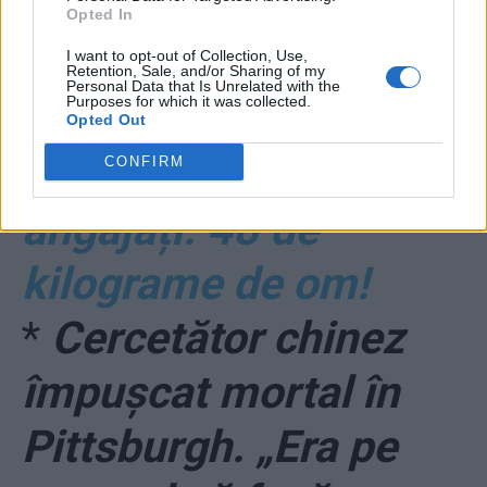
administrația Firea: a
Opted In
cumpărat 6.200 de
I want to opt-out of Collection, Use,
Retention, Sale, and/or Sharing of my
Personal Data that Is Unrelated with the
Purposes for which it was collected.
kilograme de telemea
Opted Out
de vacă pentru 130 de
CONFIRM
angajați. 48 de
kilograme de om!
*
Cercetător chinez
împușcat mortal în
Pittsburgh. „Era pe