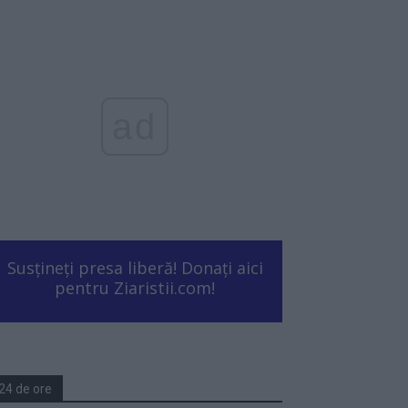
ad
Susțineți presa liberă! Donați aici
pentru Ziaristii.com!
24 de ore