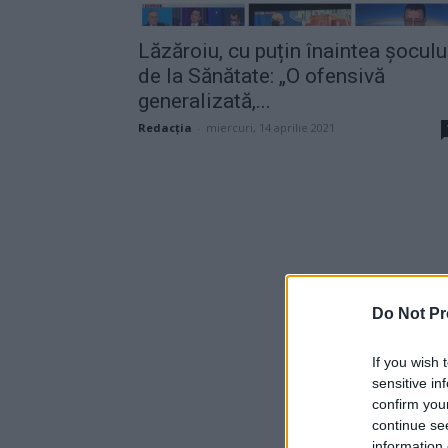
Lăzăroiu, cu puțin înaintea șoculu
de la Sănătate: „O ofensivă
generalizată,...
Redacţia
-
miercuri, 14 aprilie 2021
Do Not Pr
If you wish 
sensitive in
confirm you
continue se
information 