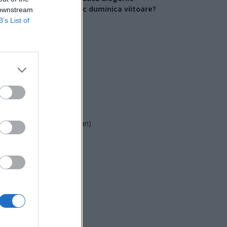
arlamentare ar avea loc duminica viitoare?
 downstream
B’s List of
USR
PNL
PSD
AUR
UDMR
PMP (Tomac)
Forța Dreptei (L. Orban)
PNȚMM
REPER
SENS
SOS (Șoșoacă)
POT (Gavrilă)
PACE (Peia)