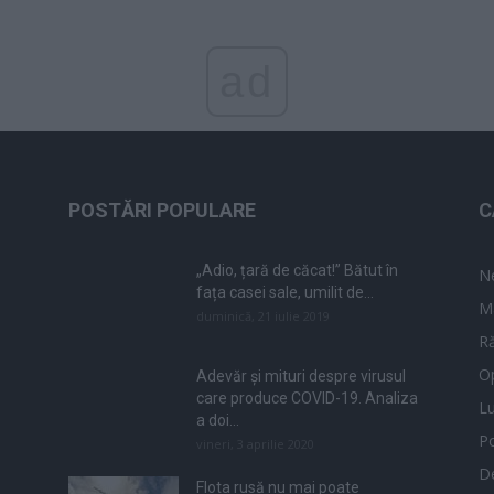
ad
POSTĂRI POPULARE
C
„Adio, țară de căcat!” Bătut în
N
fața casei sale, umilit de...
M
duminică, 21 iulie 2019
Ră
Op
Adevăr și mituri despre virusul
care produce COVID-19. Analiza
L
a doi...
Po
vineri, 3 aprilie 2020
De
Flota rusă nu mai poate