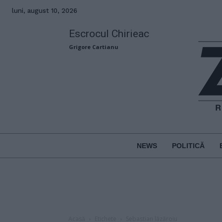
luni, august 10, 2026
Escrocul Chirieac
Grigore Cartianu
NEWS
POLITICĂ
Acasă
Etichete
Sebastian lăzăroiu