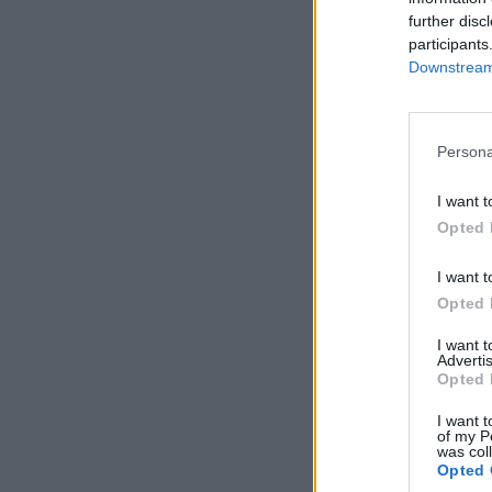
further disc
participants
Downstream 
Persona
I want t
Opted 
I want t
Opted 
I want 
Advertis
Opted 
I want t
of my P
was col
Opted 