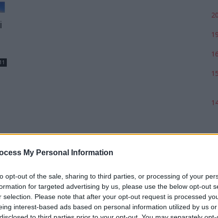
20
i
19
16
11
15
14
ocess My Personal Information
to opt-out of the sale, sharing to third parties, or processing of your per
formation for targeted advertising by us, please use the below opt-out s
r selection. Please note that after your opt-out request is processed y
eing interest-based ads based on personal information utilized by us or
disclosed to third parties prior to your opt-out. You may separately opt-