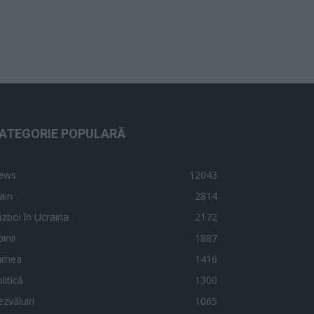
ATEGORIE POPULARĂ
ews
12043
ain
2814
zboi în Ucraina
2172
inii
1887
umea
1416
litică
1300
zvăluiri
1065