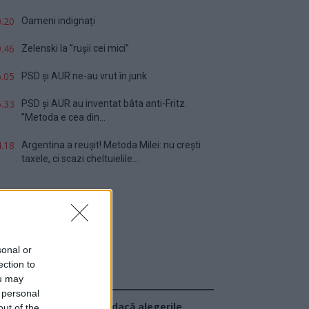
.20
Oameni indignați
.46
Zelenski la ”rușii cei mici”
.05
PSD și AUR ne-au vrut în junk
.33
PSD și AUR au inventat bâta anti-Fritz.
”Metoda e cea din...
.18
Argentina a reușit! Metoda Milei: nu crești
taxele, ci scazi cheltuielile...
sonal or
ection to
ou may
Sondaj
 personal
Ce partid ați vota dacă alegerile
out of the