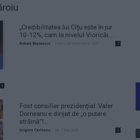
ăroiu
„Credibilitatea lui Cîțu este în jur
10-12%, cam la nivelul Vioricăi...
Robert Mateescu
-
vineri, 24 septembrie 2021
7
4
Fost consilier prezidențial: Valer
Dorneanu e dirijat de „o putere
străină”!...
Grigore Cartianu
-
joi, 7 mai 2020
3