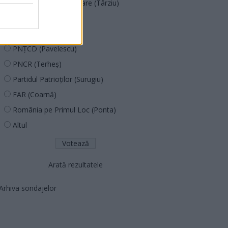
Acțiunea Conservatoare (Târziu)
PDF (Lazarus)
PUSL (D. Voiculescu)
PNȚCD (Pavelescu)
PNCR (Terheș)
Partidul Patrioților (Surugiu)
FAR (Coarnă)
România pe Primul Loc (Ponta)
Altul
Arată rezultatele
Arhiva sondajelor