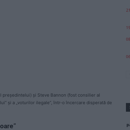
21
19
08
06
ul președintelui) și Steve Bannon (fost consilier al
ui” și a „voturilor ilegale”, într-o încercare disperată de
p
soare”