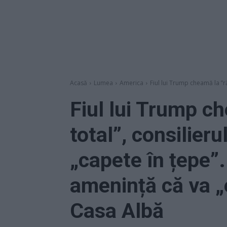
Acasă
Lumea
America
Fiul lui Trump cheamă la ”ră
Fiul lui Trump c
total”, consilieru
„capete în țepe”.
amenință că va „e
Casa Albă