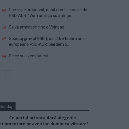
.40
Comisia Europeană, după ororile comise de
PSD-AUR: ”Vom analiza cu atenție...
.50
Să vă amintesc cine e Voineag
.47
Sabotaj grav al PNRR, de către tabăra anti-
europeană PSD-AUR: pierdem 5...
.44
De ce nu avem baterii
Sondaj
Ce partid ați vota dacă alegerile
arlamentare ar avea loc duminica viitoare?