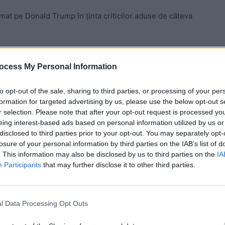
rmat pe Donald Trump în ținta criticilor aduse de câteva
tru că președintele a făcut o serie de afirmații
ocess My Personal Information
to opt-out of the sale, sharing to third parties, or processing of your per
 Advertisement -
formation for targeted advertising by us, please use the below opt-out s
r selection. Please note that after your opt-out request is processed y
eing interest-based ads based on personal information utilized by us or
disclosed to third parties prior to your opt-out. You may separately opt-
losure of your personal information by third parties on the IAB’s list of
. This information may also be disclosed by us to third parties on the
IA
Participants
that may further disclose it to other third parties.
l Data Processing Opt Outs