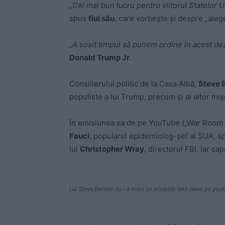
„Cel mai bun lucru pentru viitorul Statelor 
spus
fiul său
, care vorbește și despre „aleg
„A sosit timpul să punem ordine în acest dez
Donald Trump Jr
.
Consilierului politic de la Casa Albă,
Steve 
populiste a lui Trump, precum și al altor mi
În emisiunea sa de pe YouTube („War Room 
Fauci
, popularul epidemiolog-șef al SUA, spe
lui
Christopher Wray
, directorul FBI, iar cap
Lui Steve Bannon nu i-a mers cu mizeriile fake news pe you