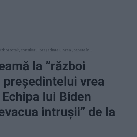
zboi total”, consilierul președintelui vrea „capete în...
heamă la ”război
l președintelui vrea
 Echipa lui Biden
vacua intrușii” de la