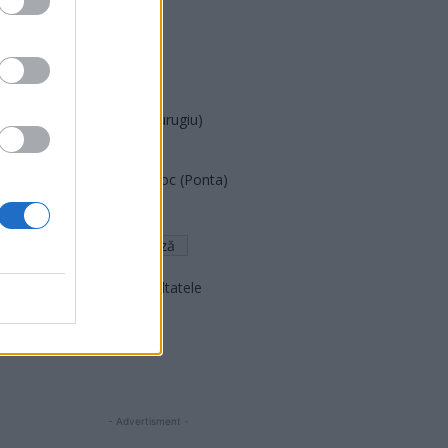
PUSL (D. Voiculescu)
PNȚCD (Pavelescu)
PNCR (Terheș)
Partidul Patrioților (Surugiu)
FAR (Coarnă)
România pe Primul Loc (Ponta)
Altul
Arată rezultatele
Arhiva sondajelor
- Advertisment -