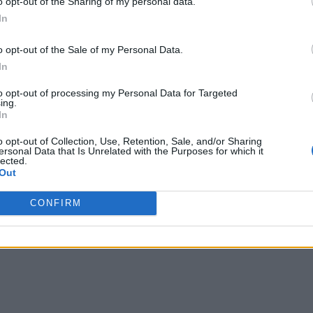
o opt-out of the Sharing of my personal data.
niciunul dintre aceste state, că există voturi ilegale”.
In
o opt-out of the Sale of my Personal Data.
 un președinte. Este jalnic
.
Pare o broască țestoasă
In
a trecut și vrea să-i ia pe toți în față”.
to opt-out of processing my Personal Data for Targeted
ing.
Fiul său, Donald Trump Jr., s-a speriat văzând cum
In
 probabilă pe măsură ce numărătoarea voturilor
o opt-out of Collection, Use, Retention, Sale, and/or Sharing
ersonal Data that Is Unrelated with the Purposes for which it
lected.
Out
 Advertisement -
CONFIRM