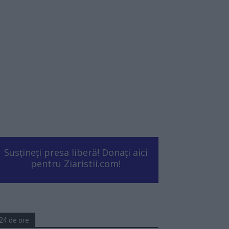
Susțineți presa liberă! Donați aici
pentru Ziaristii.com!
24 de ore