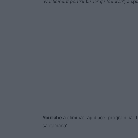
avertisment pentru birocrații federali”,
a spu
YouTube
a eliminat rapid acel program, iar
T
săptămână”.