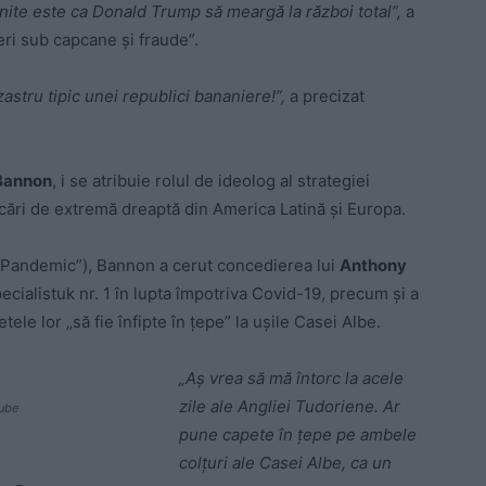
Unite este ca Donald Trump să meargă la război total”,
a
eri sub capcane și fraude”.
astru tipic unei republici bananiere!”,
a precizat
Bannon
, i se atribuie rolul de ideolog al strategiei
șcări de extremă dreaptă din America Latină și Europa.
Pandemic”), Bannon a cerut concedierea lui
Anthony
cialistuk nr. 1 în lupta împotriva Covid-19, precum și a
etele lor „să fie înfipte în țepe” la ușile Casei Albe.
„Aș vrea să mă întorc la acele
zile ale Angliei Tudoriene. Ar
tube
pune capete în ţepe pe ambele
colțuri ale Casei Albe, ca un