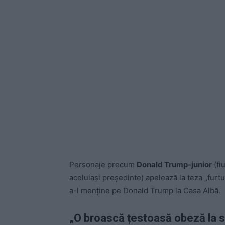
Personaje precum
Donald Trump-junior
(fi
aceluiași președinte) apelează la teza „furtul
a-l menține pe Donald Trump la Casa Albă.
„O broască țestoasă obeză la 