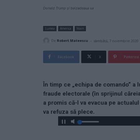
Donald Trump și beizadeaua sa
Lumea
America
Main
-
De
Robert Mateescu
sâmbătă, 7 noiembrie 2020
Facebook
X
Pinterest
În timp ce „echipa de comando” a l
fraude electorale (în sprijinul căre
a promis că-l va evacua pe actualul
va refuza să plece.