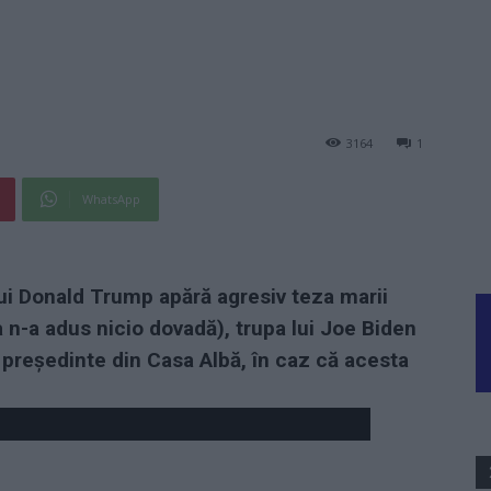
3164
1
WhatsApp
ui Donald Trump apără agresiv teza marii
ia n-a adus nicio dovadă), trupa lui Joe Biden
 președinte din Casa Albă, în caz că acesta