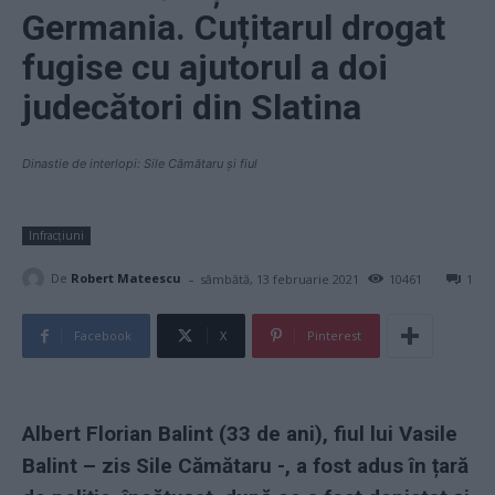
Germania. Cuțitarul drogat
fugise cu ajutorul a doi
judecători din Slatina
Dinastie de interlopi: Sile Cămătaru și fiul
Infracțiuni
-
De
Robert Mateescu
sâmbătă, 13 februarie 2021
10461
1
Facebook
X
Pinterest
Albert Florian Balint (33 de ani), fiul lui Vasile
Balint – zis Sile Cămătaru -, a fost adus în țară