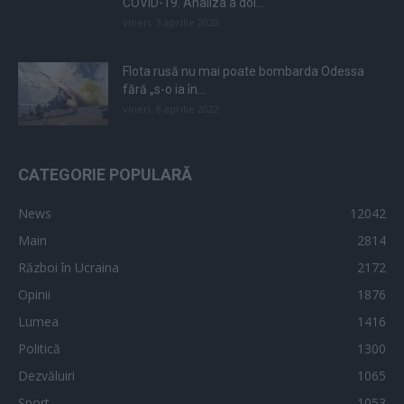
COVID-19. Analiza a doi...
vineri, 3 aprilie 2020
Flota rusă nu mai poate bombarda Odessa
fără „s-o ia în...
vineri, 8 aprilie 2022
CATEGORIE POPULARĂ
News
12042
Main
2814
Război în Ucraina
2172
Opinii
1876
Lumea
1416
Politică
1300
Dezvăluiri
1065
Sport
1053