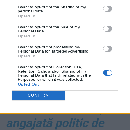
I want to opt-out of the Sharing of my
personal data.
Opted In
I want to opt-out of the Sale of my
Personal Data.
*
Cât costă
Opted In
lichelismul lui
I want to opt-out of processing my
Personal Data for Targeted Advertising.
Opted In
Pieleanu: 68.000 de
I want to opt-out of Collection, Use,
Retention, Sale, and/or Sharing of my
euro pe lună! Plus
Personal Data that Is Unrelated with the
Purposes for which it was collected.
Opted Out
6.300 soția sa, la
CONFIRM
Curtea de Conturi,
angajată politic de