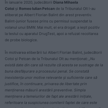
În ianuarie 2020, judecătorii
Diana Mihaela
Cotoi
şi
Romeo Iulian Petcan
de la Tribunalul Olt l-au
eliberat pe Albert Florian Balint din arest preventiv.
Balint-junior fusese prins cu permisul suspendat la
volanul unui BMW. Mai mult, el era drogat: a ieșit pozitiv
la testul cu aparatul DrugTest, apoi a refuzat recoltarea
de probe biologice.
În motivarea eliberării lui Albert Florian Balint, judecătorii
Cotoi şi Petcan de la Tribunalul Olt au menționat:
„Nu
există date din care să rezulte că acesta se sustrage de la
buna desfăşurare a procesului penal. Se constată
inexistenţa unor motive relevante şi suficiente care să
justifice, în continuare, privarea de libertate prin
menţinerea măsurii arestării preventive. Simpla
menţinere a temeiurilor de fapt ale arestării iniţiale,
referitoare la suspiciunea comiterii faptei de care este