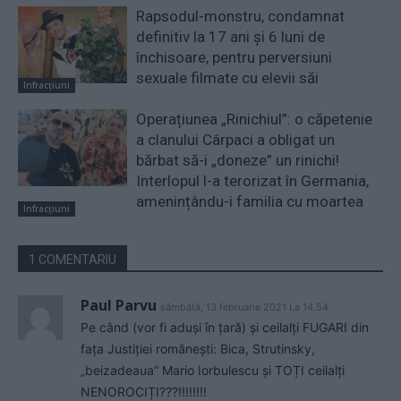
Rapsodul-monstru, condamnat
definitiv la 17 ani și 6 luni de
închisoare, pentru perversiuni
sexuale filmate cu elevii săi
Infracțiuni
Operațiunea „Rinichiul”: o căpetenie
a clanului Cârpaci a obligat un
bărbat să-i „doneze” un rinichi!
Interlopul l-a terorizat în Germania,
amenințându-i familia cu moartea
Infracțiuni
1 COMENTARIU
Paul Parvu
sâmbătă, 13 februarie 2021 La 14.54
Pe când (vor fi aduși în țară) și ceilalți FUGARI din
fața Justiției românești: Bica, Strutinsky,
„beizadeaua” Mario Iorbulescu și TOȚI ceilalți
NENOROCIȚI???!!!!!!!!