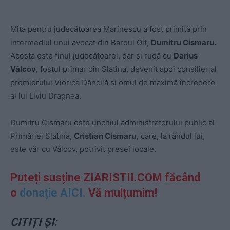
Mita pentru judecătoarea Marinescu a fost primită prin
intermediul unui avocat din Baroul Olt,
Dumitru Cismaru.
Acesta este finul judecătoarei, dar şi rudă cu
Darius
Vâlcov,
fostul primar din Slatina, devenit apoi consilier al
premierului Viorica Dăncilă şi omul de maximă încredere
al lui Liviu Dragnea.
Dumitru Cismaru este unchiul administratorului public al
Primăriei Slatina,
Cristian Cismaru,
care, la rândul lui,
este văr cu Vâlcov, potrivit presei locale.
Puteți susține ZIARISTII.COM făcând
o
donație AICI.
Vă mulțumim!
CITIȚI ȘI: