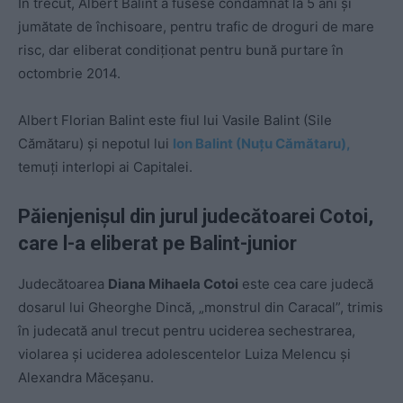
În trecut, Albert Balint a fusese condamnat la 5 ani şi
jumătate de închisoare, pentru trafic de droguri de mare
risc, dar eliberat condiţionat pentru bună purtare în
octombrie 2014.
Albert Florian Balint este fiul lui Vasile Balint (Sile
Cămătaru) și nepotul lui
Ion Balint (Nuțu Cămătaru),
temuți interlopi ai Capitalei.
Păienjenișul din jurul judecătoarei Cotoi,
care l-a eliberat pe Balint-junior
Judecătoarea
Diana Mihaela Cotoi
este cea care judecă
dosarul lui Gheorghe Dincă, „monstrul din Caracal”, trimis
în judecată anul trecut pentru uciderea sechestrarea,
violarea și uciderea adolescentelor Luiza Melencu şi
Alexandra Măceșanu.