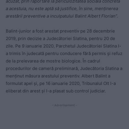
acuzat, prin raportare la periculozitatea socială concretă
a acestuia, nu este aptă să justifice, în sine, menţinerea
arestării preventive a inculpatului Balint Albert Florian”.
Balint-junior a fost arestat preventiv pe 28 decembrie
2019, prin decizie a Judecătoriei Slatina, pentru 20 de
zile. Pe 9 ianuarie 2020, Parchetul Judecătoriei Slatina l-
a trimis în judecată pentru conducere fără permis şi refuz
de la prelevarea de mostre biologice. În cadrul
procedurilor de cameră preliminară, Judecătoria Slatina a
menţinut măsura arestului preventiv. Albert Balint a
formulat apel şi, pe 16 ianuarie 2020, Tribunalul Olt l-a
eliberat din arest şi l-a plasat sub control judiciar.
- Advertisement -