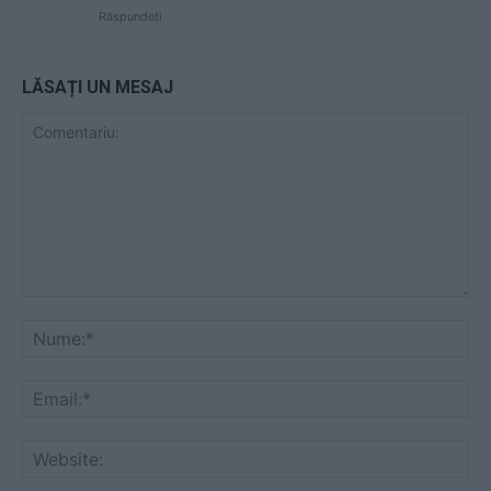
Răspundeți
LĂSAȚI UN MESAJ
Comentariu:
Nu
Ema
Web