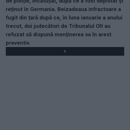
de poliție, încătușat, după ce a fost depistat și
reținut în Germania. Beizadeaua infractoare a
fugit din țară după ce, în luna ianuarie a anului
trecut, doi judecători de Tribunalul Olt au
refuzat să dispună menținerea sa în arest
preventiv.
Play