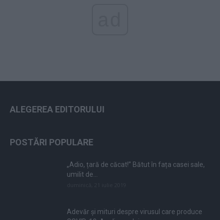
ad
ALEGEREA EDITORULUI
POSTĂRI POPULARE
„Adio, țară de căcat!” Bătut în fața casei sale,
umilit de...
duminică, 21 iulie 2019
Adevăr și mituri despre virusul care produce