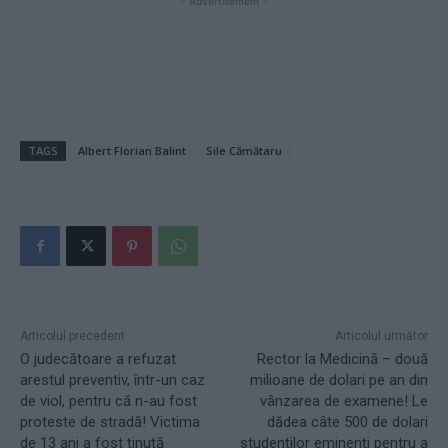
- Advertisement -
TAGS
Albert Florian Balint
Sile Cămătaru
Articolul precedent
Articolul următor
O judecătoare a refuzat
Rector la Medicină – două
arestul preventiv, într-un caz
milioane de dolari pe an din
de viol, pentru că n-au fost
vânzarea de examene! Le
proteste de stradă! Victima
dădea câte 500 de dolari
de 13 ani a fost ținută
studenților eminenți pentru a