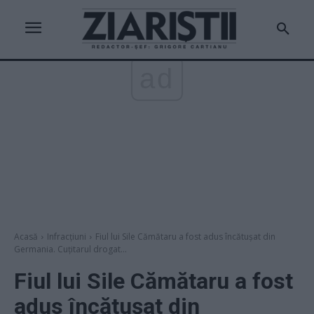
ad
Acasă
Infracțiuni
Fiul lui Sile Cămătaru a fost adus încătușat din
Germania. Cuțitarul drogat...
Fiul lui Sile Cămătaru a fost
adus încătușat din