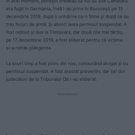
În acel moment, poliţiştii credeau că fiul lui Sile Cămătaru
era fugit în Germania, însă l-au prins în Bucureşti pe 15
decembrie 2019, după o urmărire ca-n filme şi după ce au
tras focuri de armă. Şi atunci avea permisul suspendat. A
fost reţinut şi dus la Timişoara, dar două zile mai târziu,
pe 17 decembrie 2019, a fost eliberat pentru că victima
şi-a retras plângerea.
La scurt timp a fost prins din nou, conducând drogat și cu
permisul suspendat. A fost arestat preventiv, dar cei doi
judecători de la Tribunalul Olt l-au eliberat.
- Advertisement -