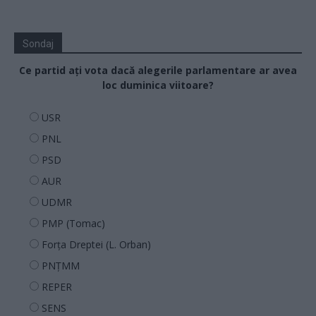
Sondaj
Ce partid ați vota dacă alegerile parlamentare ar avea
loc duminica viitoare?
USR
PNL
PSD
AUR
UDMR
PMP (Tomac)
Forța Dreptei (L. Orban)
PNȚMM
REPER
SENS