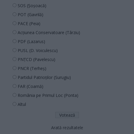
SOS (Șoșoacă)
POT (Gavrilă)
PACE (Peia)
Acțiunea Conservatoare (Târziu)
PDF (Lazarus)
PUSL (D. Voiculescu)
PNȚCD (Pavelescu)
PNCR (Terheș)
Partidul Patrioților (Surugiu)
FAR (Coarnă)
România pe Primul Loc (Ponta)
Altul
Arată rezultatele