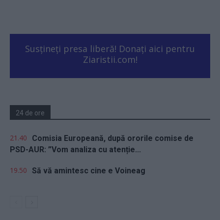
Susțineți presa liberă! Donați aici pentru
Ziaristii.com!
24 de ore
21.40
Comisia Europeană, după ororile comise de
PSD-AUR: ”Vom analiza cu atenție...
19.50
Să vă amintesc cine e Voineag