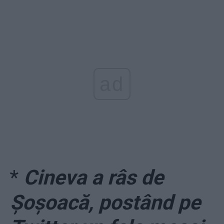
ad
*
Cineva a râs de
Șoșoacă, postând pe