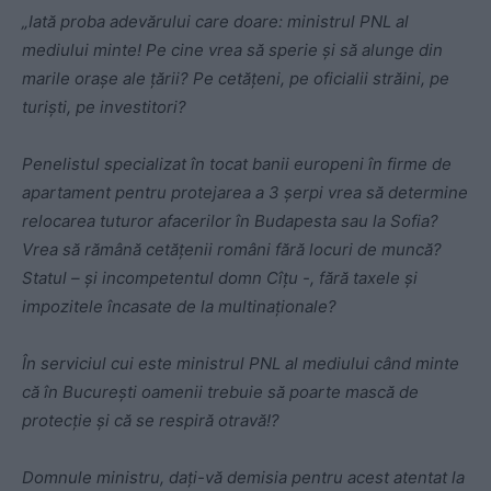
„Iată proba adevărului care doare: ministrul PNL al
mediului minte! Pe cine vrea să sperie și să alunge din
marile orașe ale țării? Pe cetățeni, pe oficialii străini, pe
turiști, pe investitori?
Penelistul specializat în tocat banii europeni în firme de
apartament pentru protejarea a 3 șerpi vrea să determine
relocarea tuturor afacerilor în Budapesta sau la Sofia?
Vrea să rămână cetățenii români fără locuri de muncă?
Statul – și incompetentul domn Cîțu -, fără taxele și
impoz
itele încasate de la multinaționale?
În serviciul cui este ministrul PNL al mediului când minte
că în București oamenii trebuie să poarte mască de
protecție și că se respiră otravă!?
Domnule ministru, dați-vă demisia pentru acest atentat la