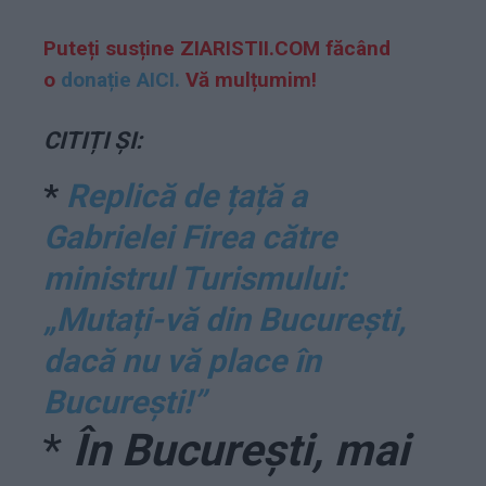
Puteți susține ZIARISTII.COM făcând
o
donație AICI.
Vă mulțumim!
CITIȚI ȘI:
*
Replică de țață a
Gabrielei Firea către
ministrul Turismului:
„Mutați-vă din București,
dacă nu vă place în
București!”
*
În Bucureşti, mai