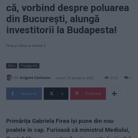
că, vorbind despre poluarea
din București, alungă
investitorii la Budapesta!
Firea și Alexe la Antena 3
Main
Propagandă
-
De
Grigore Cartianu
vineri, 10 ianuarie 2020
2115
1
Facebook
X
Pinterest
Primărița Gabriela Firea își pune din nou
poalele în cap. Furioasă că ministrul Mediului,