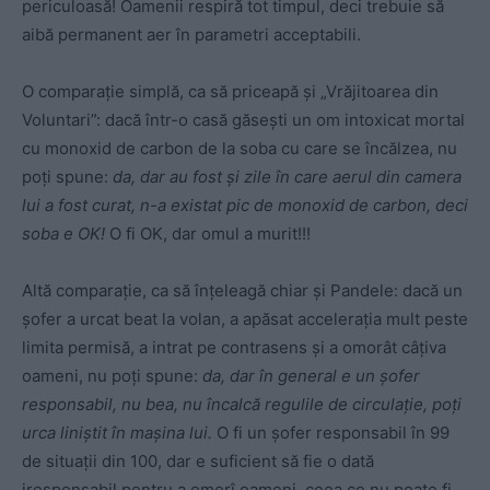
periculoasă! Oamenii respiră tot timpul, deci trebuie să
aibă permanent aer în parametri acceptabili.
O comparație simplă, ca să priceapă și „Vrăjitoarea din
Voluntari”: dacă într-o casă găsești un om intoxicat mortal
cu monoxid de carbon de la soba cu care se încălzea, nu
poți spune:
da, dar au fost și zile în care aerul din camera
lui a fost curat, n-a existat pic de monoxid de carbon, deci
soba e OK!
O fi OK, dar omul a murit!!!
Altă comparație, ca să înțeleagă chiar și Pandele: dacă un
șofer a urcat beat la volan, a apăsat accelerația mult peste
limita permisă, a intrat pe contrasens și a omorât câțiva
oameni, nu poți spune:
da, dar în general e un șofer
responsabil, nu bea, nu încalcă regulile de circulație, poți
urca liniștit în mașina lui.
O fi un șofer responsabil în 99
de situații din 100, dar e suficient să fie o dată
iresponsabil pentru a omorî oameni, ceea ce nu poate fi