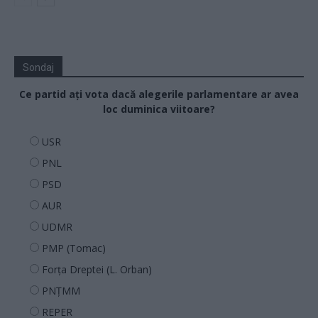
Sondaj
Ce partid ați vota dacă alegerile parlamentare ar avea
loc duminica viitoare?
USR
PNL
PSD
AUR
UDMR
PMP (Tomac)
Forța Dreptei (L. Orban)
PNȚMM
REPER