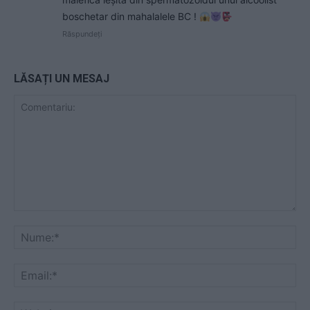
boschetar din mahalalele BC !
Răspundeți
LĂSAȚI UN MESAJ
Comentariu:
Nu
Ema
Web