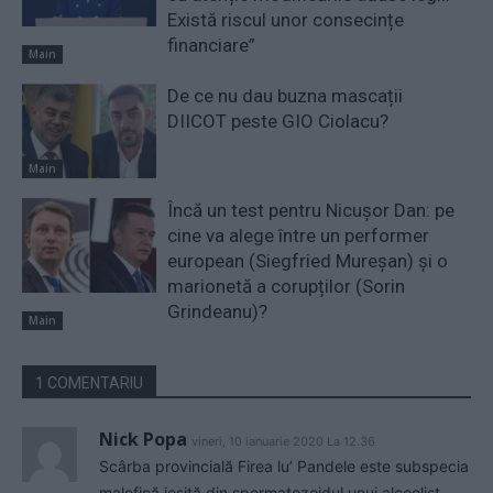
Există riscul unor consecințe
financiare”
Main
De ce nu dau buzna mascații
DIICOT peste GIO Ciolacu?
Main
Încă un test pentru Nicușor Dan: pe
cine va alege între un performer
european (Siegfried Mureșan) și o
marionetă a corupților (Sorin
Grindeanu)?
Main
1 COMENTARIU
Nick Popa
vineri, 10 ianuarie 2020 La 12.36
Scârba provincială Firea lu’ Pandele este subspecia
malefică ieșită din spermatozoidul unui alcoolist