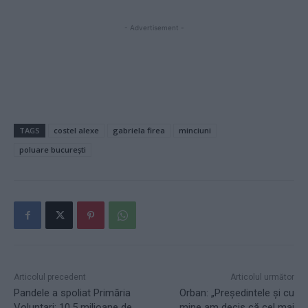
- Advertisement -
TAGS
costel alexe
gabriela firea
minciuni
poluare bucurești
Articolul precedent
Articolul următor
Pandele a spoliat Primăria
Orban: „Președintele și cu
Voluntari: 10,5 milioane de
mine am decis că cel mai