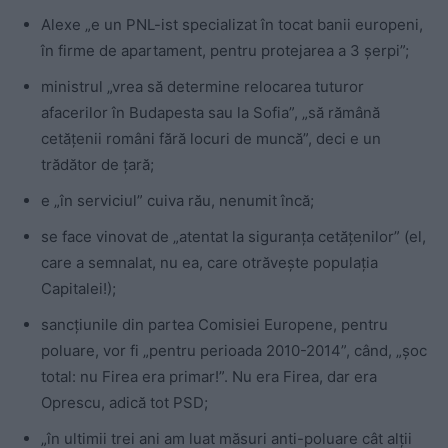
Alexe „e un PNL-ist specializat în tocat banii europeni,
în firme de apartament, pentru protejarea a 3 șerpi”;
ministrul „vrea să determine relocarea tuturor
afacerilor în Budapesta sau la Sofia”, „să rămână
cetățenii români fără locuri de muncă”, deci e un
trădător de țară;
e „în serviciul” cuiva rău, nenumit încă;
se face vinovat de „
atentat la siguranța cetățenilor” (el,
care a semnalat, nu ea, care otrăvește populația
Capitalei!);
sancțiunile din partea Comisiei Europene, pentru
poluare, vor fi „pentru perioada 2010-2014”, când, „șoc
total: nu Firea era primar!”. Nu era Firea, dar era
Oprescu, adică tot PSD;
„în ultimii trei ani am luat măsuri anti-poluare cât alții