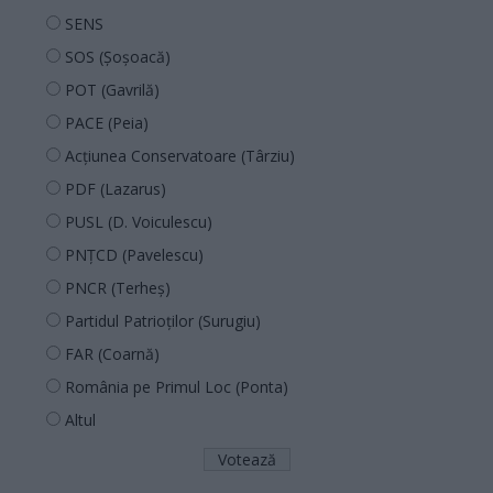
SENS
SOS (Șoșoacă)
POT (Gavrilă)
PACE (Peia)
Acțiunea Conservatoare (Târziu)
PDF (Lazarus)
PUSL (D. Voiculescu)
PNȚCD (Pavelescu)
PNCR (Terheș)
Partidul Patrioților (Surugiu)
FAR (Coarnă)
România pe Primul Loc (Ponta)
Altul