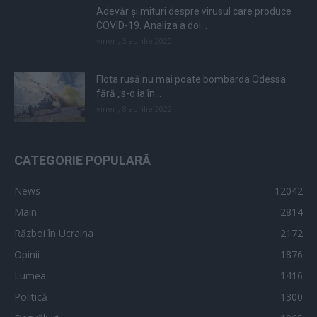
Adevăr și mituri despre virusul care produce
COVID-19. Analiza a doi...
vineri, 3 aprilie 2020
Flota rusă nu mai poate bombarda Odessa
fără „s-o ia în...
vineri, 8 aprilie 2022
CATEGORIE POPULARĂ
News
12042
Main
2814
Război în Ucraina
2172
Opinii
1876
Lumea
1416
Politică
1300