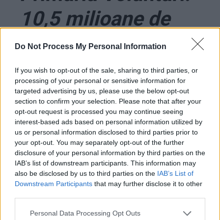
10,5 milioane de
euro, în 4 ani,
Do Not Process My Personal Information
pentru o echipă de
If you wish to opt-out of the sale, sharing to third parties, or
processing of your personal or sensitive information for
fotbal mereu
targeted advertising by us, please use the below opt-out
section to confirm your selection. Please note that after your
codașă
opt-out request is processed you may continue seeing
interest-based ads based on personal information utilized by
us or personal information disclosed to third parties prior to
your opt-out. You may separately opt-out of the further
*
GALERIE FOTO.
disclosure of your personal information by third parties on the
IAB’s list of downstream participants. This information may
Cei 9 aviatori
also be disclosed by us to third parties on the
IAB’s List of
Downstream Participants
that may further disclose it to other
omorâți de racheta
third parties.
Personal Data Processing Opt Outs