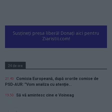
Susțineți presa liberă! Donați aici pentru
Ziaristii.com!
24 de ore
21.40
Comisia Europeană, după ororile comise de
PSD-AUR: ”Vom analiza cu atenție...
19.50
Să vă amintesc cine e Voineag