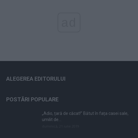
ad
ALEGEREA EDITORULUI
POSTĂRI POPULARE
„Adio, țară de căcat!” Bătut în fața casei sale,
umilit de...
duminică, 21 iulie 2019