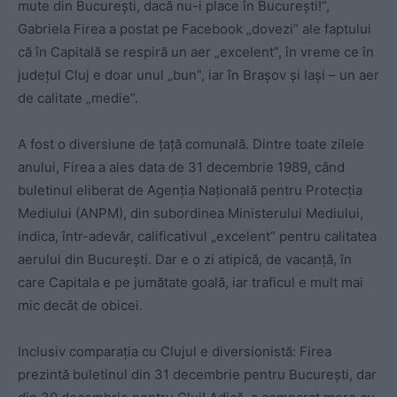
mute din București, dacă nu-i place în București!”,
Gabriela Firea a postat pe Facebook „dovezi” ale faptului
că în Capitală se respiră un aer „excelent”, în vreme ce în
județul Cluj e doar unul „bun”, iar în Brașov și Iași – un aer
de calitate „medie”.
A fost o diversiune de țață comunală. Dintre toate zilele
anului, Firea a ales data de 31 decembrie 1989, când
buletinul eliberat de Agenția Națională pentru Protecția
Mediului (ANPM), din subordinea Ministerului Mediului,
indica, într-adevăr, calificativul „excelent” pentru calitatea
aerului din București. Dar e o zi atipică, de vacanță, în
care Capitala e pe jumătate goală, iar traficul e mult mai
mic decât de obicei.
Inclusiv comparația cu Clujul e diversionistă: Firea
prezintă buletinul din 31 decembrie pentru București, dar