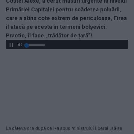
Costel Alexe, a cerut măsuri urgente la nivelul
Primăriei Capitalei pentru scăderea poluării,
care a atins cote extrem de periculoase, Firea
îl atacă pe acesta în termeni bolșevici.
Practic, îl face „trădător de țară”!
La câteva ore după ce i-a spus ministrului liberal „să se