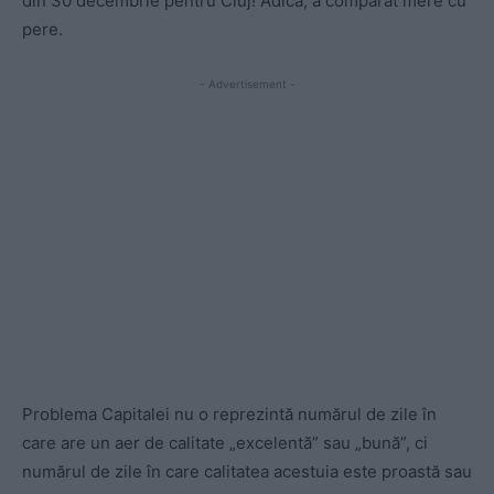
din 30 decembrie pentru Cluj! Adică, a comparat mere cu
pere.
- Advertisement -
Problema Capitalei nu o reprezintă numărul de zile în
care are un aer de calitate „excelentă” sau „bună”, ci
numărul de zile în care calitatea acestuia este proastă sau