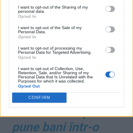
rusească trasă de
I want to opt-out of the Sharing of my
personal data.
iranieni. Imagini
Opted In
I want to opt-out of the Sale of my
duioase, povești
Personal Data.
Opted In
emoționante
I want to opt-out of processing my
Personal Data for Targeted Advertising.
Opted In
*
Își pregătește și
I want to opt-out of Collection, Use,
Retention, Sale, and/or Sharing of my
Personal Data that Is Unrelated with the
Andreea Cosma
Purposes for which it was collected.
Opted Out
fuga în Serbia?
CONFIRM
Penala PSD își tot
pune bani într-o