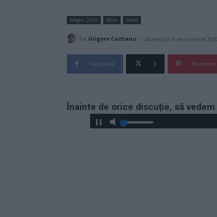
Alegeri 2020
Main
News
-
De
Grigore Cartianu
duminică, 6 decembrie 202
Facebook
X
Pinterest
Înainte de orice discuție, să vedem 