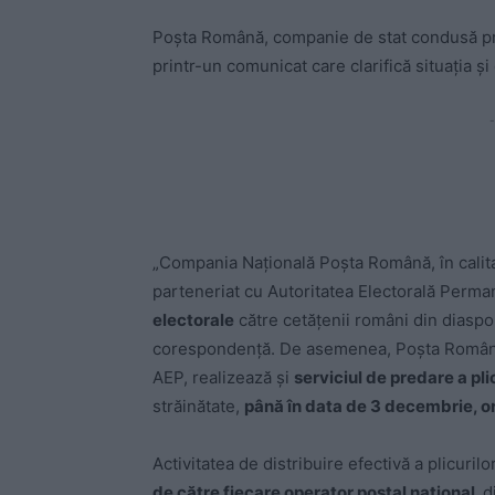
Poșta Română, companie de stat condusă pro
printr-un comunicat care clarifică situația ș
-
„Compania Națională Poșta Română, în calitate
parteneriat cu Autoritatea Electorală Perm
electorale
către cetățenii români din diaspor
corespondență. De asemenea, Poșta Română,
AEP, realizează și
serviciul de predare a pli
străinătate,
până în data de 3 decembrie, o
Activitatea de distribuire efectivă a plicur
de către fiecare operator poștal național,
d