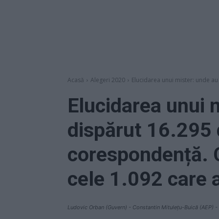
Acasă
Alegeri 2020
Elucidarea unui mister: unde au
Elucidarea unui 
dispărut 16.295 
corespondență. 
cele 1.092 care a
Ludovic Orban (Guvern) - Constantin Mitulețu-Buică (AEP)