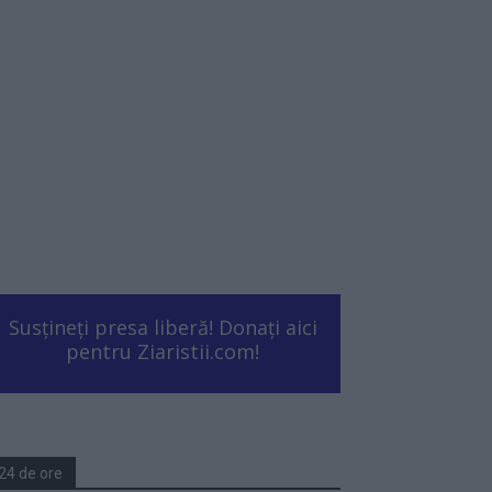
Susțineți presa liberă! Donați aici
pentru Ziaristii.com!
24 de ore