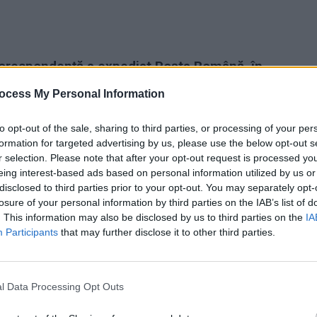
 corespondență a expediat Poșta Română, în
 bazei de date primită de la Autoritatea
ocess My Personal Information
t românii care s-au înregistrat pentru a
to opt-out of the sale, sharing to third parties, or processing of your per
formation for targeted advertising by us, please use the below opt-out s
r selection. Please note that after your opt-out request is processed y
fost predate pe Poșta Română către AEP.
eing interest-based ads based on personal information utilized by us or
n România până joi, 3 decembrie, ora 23.59
disclosed to third parties prior to your opt-out. You may separately opt-
losure of your personal information by third parties on the IAB’s list of
or prin corespondență).
. This information may also be disclosed by us to third parties on the
IA
Participants
that may further disclose it to other third parties.
ră, tot prin Poșta Română, după expirarea
ge.
l Data Processing Opt Outs
uri aduse în țară de Poșta Română, în