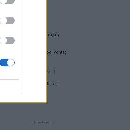
PUSL (D. Voiculescu)
PNȚCD (Pavelescu)
PNCR (Terheș)
Partidul Patrioților (Surugiu)
FAR (Coarnă)
România pe Primul Loc (Ponta)
Altul
Arată rezultatele
Arhiva sondajelor
- Advertisment -