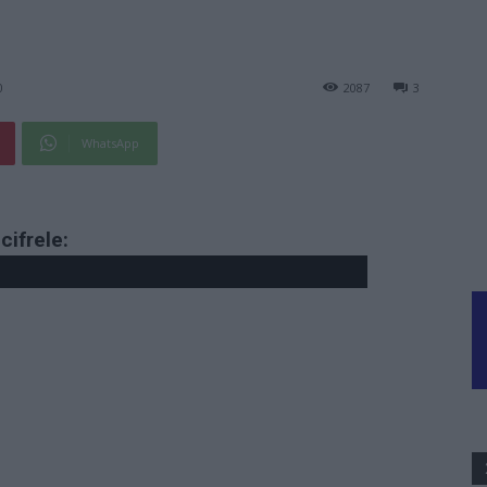
0
2087
3
WhatsApp
cifrele: