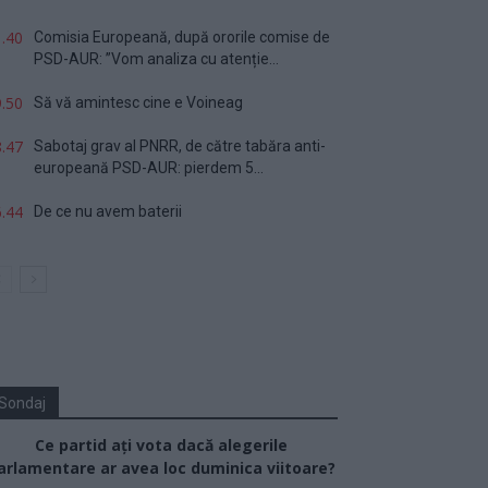
.40
Comisia Europeană, după ororile comise de
PSD-AUR: ”Vom analiza cu atenție...
.50
Să vă amintesc cine e Voineag
.47
Sabotaj grav al PNRR, de către tabăra anti-
europeană PSD-AUR: pierdem 5...
.44
De ce nu avem baterii
Sondaj
Ce partid ați vota dacă alegerile
arlamentare ar avea loc duminica viitoare?