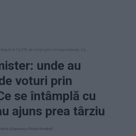
 dispărut 16.295 de voturi prin corespondență. Ce...
mister: unde au
de voturi prin
Ce se întâmplă cu
u ajuns prea târziu
 - Horia Grigorescu (Poșta Română)