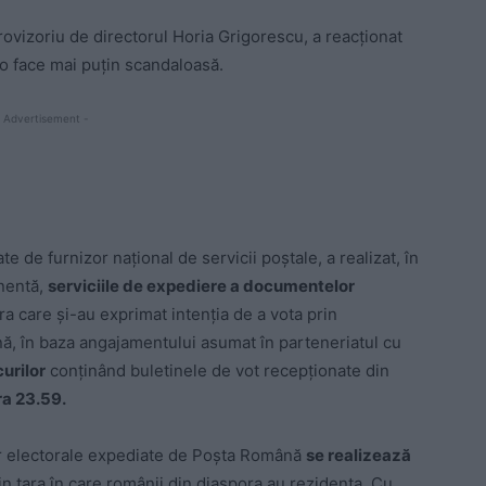
vizoriu de directorul Horia Grigorescu, a reacționat
i o face mai puțin scandaloasă.
 Advertisement -
 de furnizor național de servicii poștale, a realizat, în
anentă,
serviciile de expediere a documentelor
a care și-au exprimat intenția de a vota prin
 în baza angajamentului asumat în parteneriatul cu
curilor
conținând buletinele de vot recepționate din
ra 23.59.
ilor electorale expediate de Poșta Română
se realizează
in țara în care românii din diaspora au rezidența. Cu