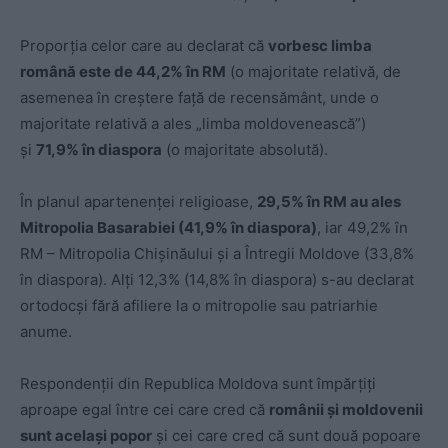
Proporția celor care au declarat că
vorbesc limba
română este de 44,2% în RM
(o majoritate relativă, de
asemenea în creștere față de recensământ, unde o
majoritate relativă a ales „limba moldovenească”)
și
71,9% în diaspora
(o majoritate absolută).
În planul apartenenței religioase,
29,5% în RM au ales
Mitropolia Basarabiei (41,9% în diaspora)
, iar 49,2% în
RM – Mitropolia Chișinăului și a Întregii Moldove (33,8%
în diaspora). Alți 12,3% (14,8% în diaspora) s-au declarat
ortodocși fără afiliere la o mitropolie sau patriarhie
anume.
Respondenții din Republica Moldova sunt împărțiți
aproape egal între cei care cred că
românii și moldovenii
sunt același popor
și cei care cred că sunt două popoare