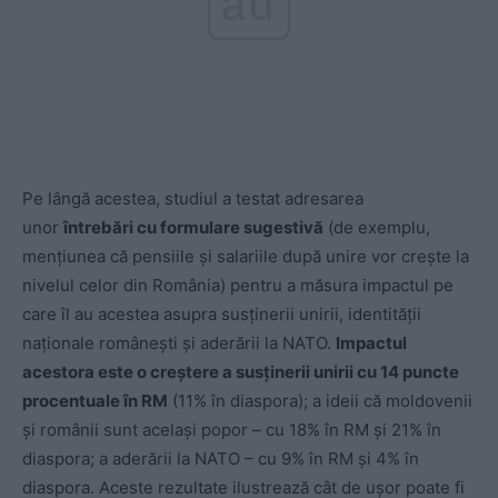
ad
Pe lângă acestea, studiul a testat adresarea
unor
întrebări cu formulare sugestivă
(de exemplu,
mențiunea că pensiile și salariile după unire vor crește la
nivelul celor din România) pentru a măsura impactul pe
care îl au acestea asupra susținerii unirii, identității
naționale românești și aderării la NATO.
Impactul
acestora este o creștere a susținerii unirii cu 14 puncte
procentuale în RM
(11% în diaspora); a ideii că moldovenii
și românii sunt același popor – cu 18% în RM și 21% în
diaspora; a aderării la NATO – cu 9% în RM și 4% în
diaspora. Aceste rezultate ilustrează cât de ușor poate fi