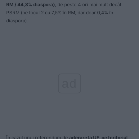
RM / 44,3% diaspora)
, de peste 4 ori mai mult decât
PSRM (pe locul 2 cu 7,5% în RM, dar doar 0,4% în
diaspora).
ad
În cazul unui referendum de
aderare la UE, pe teritoriul