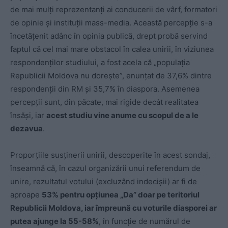
de mai mulți reprezentanți ai conducerii de vârf, formatori
de opinie și instituții mass-media. Această percepție s-a
încetățenit adânc în opinia publică, drept probă servind
faptul că cel mai mare obstacol în calea unirii, în viziunea
respondenților studiului, a fost acela că „populația
Republicii Moldova nu dorește”, enunțat de 37,6% dintre
respondenții din RM și 35,7% în diaspora. Asemenea
percepții sunt, din păcate, mai rigide decât realitatea
însăși, iar
acest studiu vine anume cu scopul de a le
dezavua
.
Proporțiile susținerii unirii, descoperite în acest sondaj,
înseamnă că, în cazul organizării unui referendum de
unire, rezultatul votului (excluzând indecișii) ar fi de
aproape
53% pentru opțiunea „Da” doar pe teritoriul
Republicii Moldova, iar împreună cu voturile diasporei ar
putea ajunge la 55-58%
, în funcție de numărul de