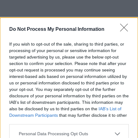
Do Not Process My Personal Information
If you wish to opt-out of the sale, sharing to third parties, or
processing of your personal or sensitive information for
ad
targeted advertising by us, please use the below opt-out
section to confirm your selection. Please note that after your
opt-out request is processed you may continue seeing
interest-based ads based on personal information utilized by
us or personal information disclosed to third parties prior to
your opt-out. You may separately opt-out of the further
disclosure of your personal information by third parties on the
IAB’s list of downstream participants. This information may
also be disclosed by us to third parties on the
IAB’s List of
Această pondere este prea mare pentru a fi neglijată, iar
Downstream Participants
that may further disclose it to other
excluderea diasporei din sondajele socio-politice a dus la
third parties.
o distorsiune prea mare față de rezultatele reale ale
Personal Data Processing Opt Outs
alegerilor. Includerea în studiu a unui eșantion din