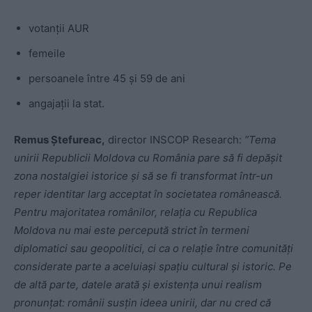
votanţii AUR
femeile
persoanele între 45 şi 59 de ani
angajaţii la stat.
Remus Ştefureac,
director INSCOP Research:
”Tema
unirii Republicii Moldova cu România pare să fi depăşit
zona nostalgiei istorice şi să se fi transformat într-un
reper identitar larg acceptat în societatea românească.
Pentru majoritatea românilor, relaţia cu Republica
Moldova nu mai este percepută strict în termeni
diplomatici sau geopolitici, ci ca o relaţie între comunităţi
considerate parte a aceluiaşi spaţiu cultural şi istoric. Pe
de altă parte, datele arată şi existenţa unui realism
pronunţat: românii susţin ideea unirii, dar nu cred că