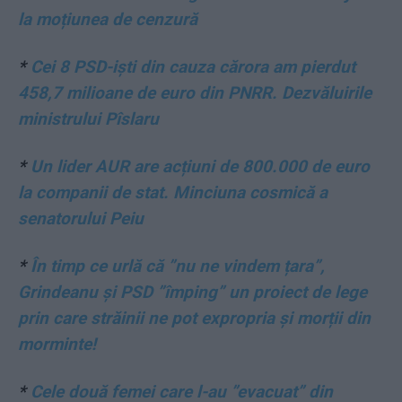
la moțiunea de cenzură
*
Cei 8 PSD-iști din cauza cărora am pierdut
458,7 milioane de euro din PNRR. Dezvăluirile
ministrului Pîslaru
*
Un lider AUR are acțiuni de 800.000 de euro
la companii de stat. Minciuna cosmică a
senatorului Peiu
*
În timp ce urlă că ”nu ne vindem țara”,
Grindeanu și PSD ”împing” un proiect de lege
prin care străinii ne pot expropria și morții din
morminte!
*
Cele două femei care l-au ”evacuat” din