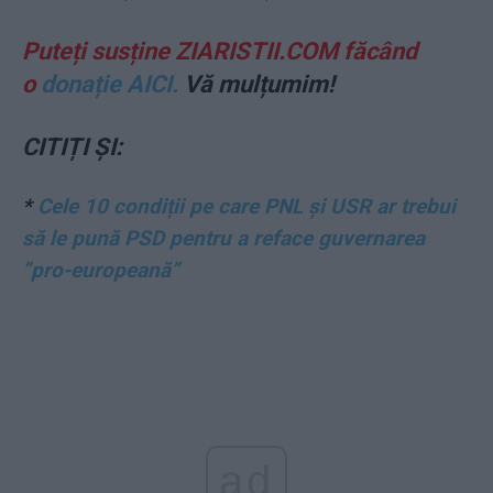
Puteți susține ZIARISTII.COM făcând
o
donație AICI.
Vă mulțumim!
CITIȚI ȘI:
*
Cele 10 condiții pe care PNL și USR ar trebui
să le pună PSD pentru a reface guvernarea
”pro-europeană”
ad