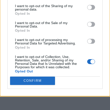
diaspora s-a făcut cu scopul corectării acestor devieri și
I want to opt-out of the Sharing of my
personal data.
umplerii golului de cunoștințe despre
intenția de vot în
Opted In
diaspora
, oferind o măsurare care poate fi utilizată
I want to opt-out of the Sale of my
pentru o
simulare mai precisă a scenariilor electorale
.
Personal Data.
Opted In
Rezultatele studiului au revelat că, în cazul unui
I want to opt-out of processing my
referendum cu privire la unirea Republicii Moldova cu
Personal Data for Targeted Advertising.
Opted In
România,
44% dintre respondenții rezidenți în Republica
Moldova ar vota pentru unire, iar 39,2% ar vota
I want to opt-out of Collection, Use,
Retention, Sale, and/or Sharing of my
împotriva unirii
(ceilalți respondenți fie au declarat că nu
Personal Data that Is Unrelated with the
Purposes for which it was collected.
vor participa la un astfel de referendum, fie nu s-au putut
Opted Out
decide sau au refuzat să răspundă).
CONFIRM
În diaspora, 60,8% dintre respondenți ar vota pentru
unire
și doar 24,3% ar vota împotrivă.