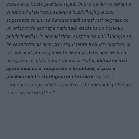
aceasta se poate produce rapid. Diferenţa dintre sprijinul
emoţional şi percepţia asupra fezabilităţii politice
sugerează că unirea funcţionează astăzi mai degrabă ca
un orizont de aspiraţie naţională, decât ca un obiectiv
politic imediat. În acelaşi timp, susţinerea unirii începe să
fie redefinită nu doar prin argumente exclusiv istorice, ci
tot mai mult prin argumente de securitate, apartenenţă
europeană şi stabilitate regională. Astfel,
unirea nu mai
apare doar ca o recuperare a trecutului, ci şi ca o
posibilă soluţie strategică pentru viitor.
Această
schimbare de paradigmă poate creşte relevanţa politică a
temei în anii următori”.