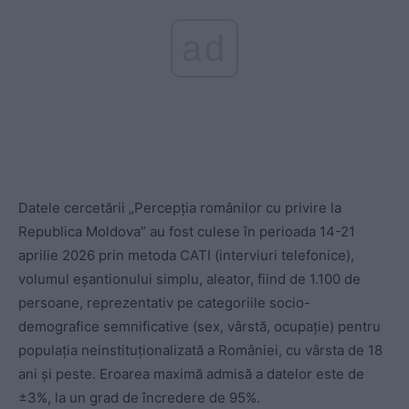
ad
Datele cercetării „Percepţia românilor cu privire la
Republica Moldova” au fost culese în perioada 14-21
aprilie 2026 prin metoda CATI (interviuri telefonice),
volumul eşantionului simplu, aleator, fiind de 1.100 de
persoane, reprezentativ pe categoriile socio-
demografice semnificative (sex, vârstă, ocupaţie) pentru
populaţia neinstituţionalizată a României, cu vârsta de 18
ani şi peste. Eroarea maximă admisă a datelor este de
±3%, la un grad de încredere de 95%.