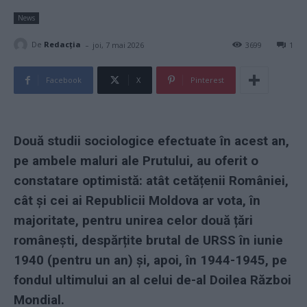
News
-
De
Redacţia
joi, 7 mai 2026
3699
1
Facebook
X
Pinterest
Două studii sociologice efectuate în acest an,
pe ambele maluri ale Prutului, au oferit o
constatare optimistă: atât cetățenii României,
cât și cei ai Republicii Moldova ar vota, în
majoritate, pentru unirea celor două țări
românești, despărțite brutal de URSS în iunie
1940 (pentru un an) și, apoi, în 1944-1945, pe
fondul ultimului an al celui de-al Doilea Război
Mondial.