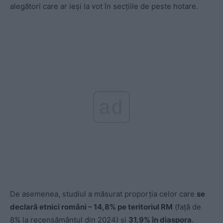
alegători care ar ieși la vot în secțiile de peste hotare.
ad
De asemenea, studiul a măsurat proporția celor care
se
declară etnici români – 14,8% pe teritoriul RM
(față de
8% la recensământul din 2024) și
31,9% în diaspora
.