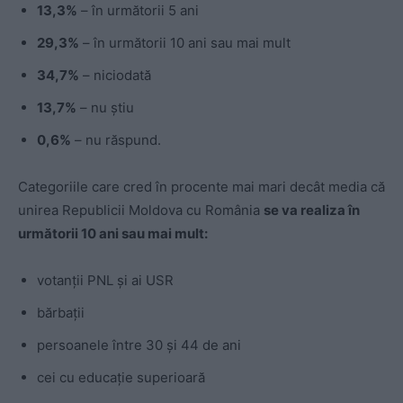
13,3%
– în următorii 5 ani
29,3%
– în următorii 10 ani sau mai mult
34,7%
– niciodată
13,7%
– nu ştiu
0,6%
– nu răspund.
Categoriile care cred în procente mai mari decât media că
unirea Republicii Moldova cu România
se va realiza în
următorii 10 ani sau mai mult:
votanţii PNL şi ai USR
bărbaţii
persoanele între 30 şi 44 de ani
cei cu educaţie superioară