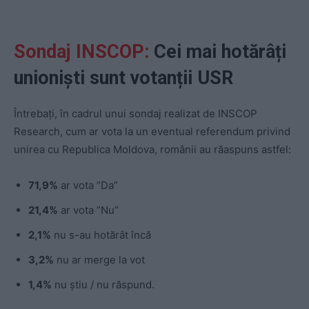
Sondaj INSCOP:
Cei mai hotărâți
unioniști sunt votanții USR
Întrebați, în cadrul unui sondaj realizat de INSCOP
Research, cum ar vota la un eventual referendum privind
unirea cu Republica Moldova, românii au răaspuns astfel:
71,9%
ar vota ”Da”
21,4%
ar vota ”Nu”
2,1%
nu s-au hotărât încă
3,2%
nu ar merge la vot
1,4%
nu ştiu / nu răspund.