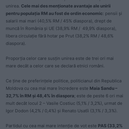
unirea.
Cele mai des menționate avantaje ale unirii
pentru populația RM au fost de ordin economic
: pensii și
salarii mai mari (40,5% RM / 45% diaspora), drept de
muncă în România și UE (38,9% RM / 49,9% diaspora),
libera circulație fără hotar pe Prut (38,2% RM / 48,6%
diaspora).
Proporția celor care susțin unirea este de trei ori mai
mare decât a celor care se declară etnici români.
Ce ține de preferințele politice, politicianul din Republica
Moldova cu cea mai mare încredere este
Maia Sandu –
32,7% în RM și 48,4% în diaspora
; este de peste 6 ori mai
mult decât locul 2 – Vasile Costiuc (5,1% / 3,2%), urmat de
Igor Dodon (4,2% / 0,4%) și Renato Usatîi (3,1% / 3,3%).
Partidul cu cea mai mare intenție de vot este
PAS (33,2%