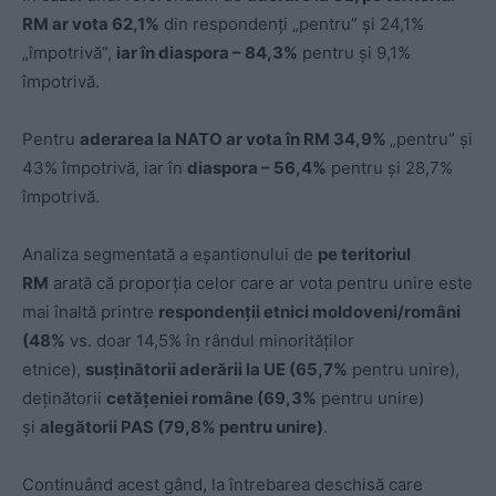
RM ar vota 62,1%
din respondenți „pentru” și 24,1%
„împotrivă”,
iar în diaspora – 84,3%
pentru și 9,1%
împotrivă.
Pentru
aderarea la NATO ar vota în RM 34,9%
„pentru” și
43% împotrivă, iar în
diaspora – 56,4%
pentru și 28,7%
împotrivă.
Analiza segmentată a eșantionului de
pe teritoriul
RM
arată că proporția celor care ar vota pentru unire este
mai înaltă printre
respondenții etnici moldoveni/români
(48%
vs. doar 14,5% în rândul minorităților
etnice),
susținătorii aderării la UE (65,7%
pentru unire),
deținătorii
cetățeniei române (69,3%
pentru unire)
și
alegătorii PAS (79,8% pentru unire)
.
Continuând acest gând, la întrebarea deschisă care