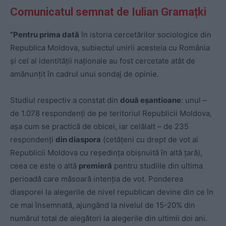
Comunicatul semnat de Iulian Gramațki
”Pentru prima dată
în istoria cercetărilor sociologice din
Republica Moldova, subiectul unirii acesteia cu România
și cel al identității naționale au fost cercetate atât de
amănunțit în cadrul unui sondaj de opinie.
Studiul respectiv a constat din
două eșantioane
: unul –
de 1.078 respondenți de pe teritoriul Republicii Moldova,
așa cum se practică de obicei, iar celălalt – de 235
respondenți
din diaspora
(cetățeni cu drept de vot ai
Republicii Moldova cu reședința obișnuită în altă țară),
ceea ce este o altă
premieră
pentru studiile din ultima
perioadă care măsoară intenția de vot. Ponderea
diasporei la alegerile de nivel republican devine din ce în
ce mai însemnată, ajungând la nivelul de 15-20% din
numărul total de alegători la alegerile din ultimii doi ani.