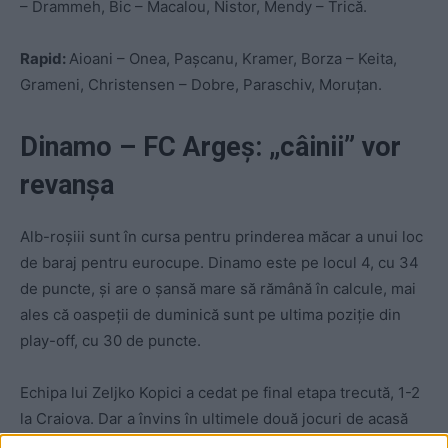
– Drammeh, Bic – Macalou, Nistor, Mendy – Trică.
Rapid:
Aioani – Onea, Pașcanu, Kramer, Borza – Keita,
Grameni, Christensen – Dobre, Paraschiv, Moruțan.
Dinamo – FC Argeș: „câinii” vor
revanșa
Alb-roșiii sunt în cursa pentru prinderea măcar a unui loc
de baraj pentru eurocupe. Dinamo este pe locul 4, cu 34
de puncte, și are o șansă mare să rămână în calcule, mai
ales că oaspeții de duminică sunt pe ultima poziție din
play-off, cu 30 de puncte.
Echipa lui Zeljko Kopici a cedat pe final etapa trecută, 1-2
la Craiova. Dar a învins în ultimele două jocuri de acasă
din Superliga: 2-1 cu U Cluj și 3-1 cu Rapid.