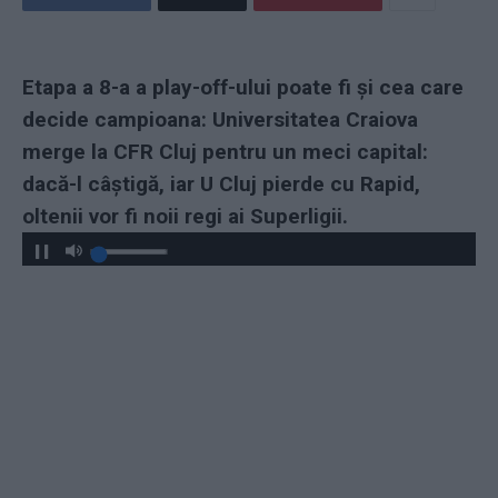
Etapa a 8-a a play-off-ului poate fi și cea care
decide campioana: Universitatea Craiova
merge la CFR Cluj pentru un meci capital:
dacă-l câștigă, iar U Cluj pierde cu Rapid,
oltenii vor fi noii regi ai Superligii.