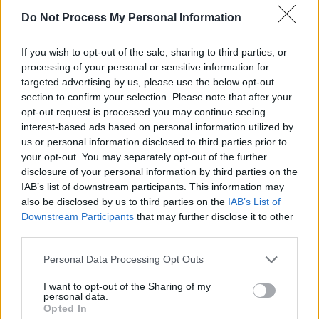
Do Not Process My Personal Information
If you wish to opt-out of the sale, sharing to third parties, or
processing of your personal or sensitive information for
targeted advertising by us, please use the below opt-out
section to confirm your selection. Please note that after your
opt-out request is processed you may continue seeing
interest-based ads based on personal information utilized by
ad
us or personal information disclosed to third parties prior to
your opt-out. You may separately opt-out of the further
disclosure of your personal information by third parties on the
IAB’s list of downstream participants. This information may
also be disclosed by us to third parties on the
IAB’s List of
Downstream Participants
that may further disclose it to other
third parties.
Personal Data Processing Opt Outs
Un amănunt statistic interesant: fiecare din ultimele 6
meciuri oficiale ale dinamoviștilor a avut GG (ambele
I want to opt-out of the Sharing of my
personal data.
echipe marchează).
Opted In