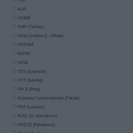
AUR
UDMR
PMP (Tomac)
Forța Dreptei (L. Orban)
PNȚMM
REPER
SENS
SOS (Șoșoacă)
POT (Gavrilă)
PACE (Peia)
Acțiunea Conservatoare (Târziu)
PDF (Lazarus)
PUSL (D. Voiculescu)
PNȚCD (Pavelescu)