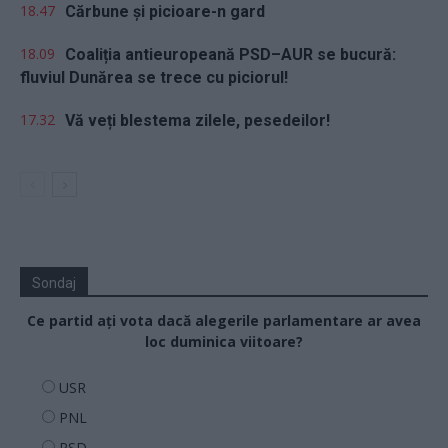
18.47
Cărbune și picioare-n gard
18.09
Coaliția antieuropeană PSD–AUR se bucură:
fluviul Dunărea se trece cu piciorul!
17.32
Vă veți blestema zilele, pesedeilor!
Sondaj
Ce partid ați vota dacă alegerile parlamentare ar avea
loc duminica viitoare?
USR
PNL
PSD