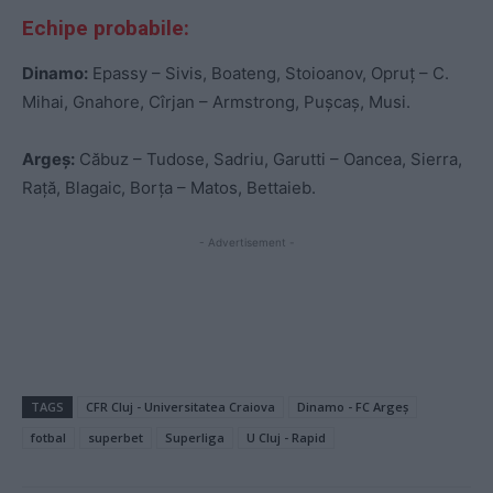
Echipe probabile:
Dinamo:
Epassy – Sivis, Boateng, Stoioanov, Opruț – C.
Mihai, Gnahore, Cîrjan – Armstrong, Pușcaș, Musi.
Argeș:
Căbuz – Tudose, Sadriu, Garutti – Oancea, Sierra,
Rață, Blagaic, Borța – Matos, Bettaieb.
- Advertisement -
TAGS
CFR Cluj - Universitatea Craiova
Dinamo - FC Argeș
fotbal
superbet
Superliga
U Cluj - Rapid