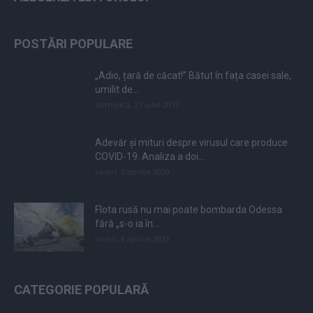
POSTĂRI POPULARE
„Adio, țară de căcat!” Bătut în fața casei sale,
umilit de...
duminică, 21 iulie 2019
Adevăr și mituri despre virusul care produce
COVID-19. Analiza a doi...
vineri, 3 aprilie 2020
Flota rusă nu mai poate bombarda Odessa
fără „s-o ia în...
vineri, 8 aprilie 2022
CATEGORIE POPULARĂ