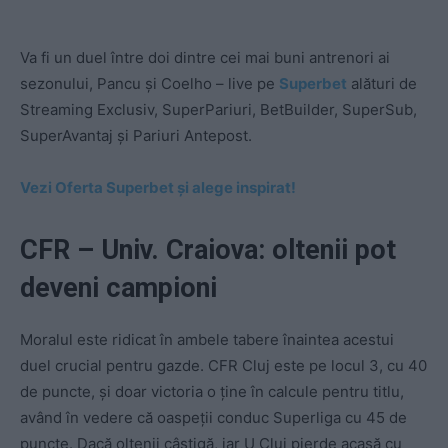
Va fi un duel între doi dintre cei mai buni antrenori ai
sezonului, Pancu și Coelho – live pe
Superbet
alături de
Streaming Exclusiv, SuperPariuri, BetBuilder, SuperSub,
SuperAvantaj și Pariuri Antepost.
Vezi Oferta Superbet și alege inspirat!
CFR – Univ. Craiova: oltenii pot
deveni campioni
Moralul este ridicat în ambele tabere înaintea acestui
duel crucial pentru gazde. CFR Cluj este pe locul 3, cu 40
de puncte, și doar victoria o ține în calcule pentru titlu,
având în vedere că oaspeții conduc Superliga cu 45 de
puncte. Dacă oltenii câștigă, iar U Cluj pierde acasă cu