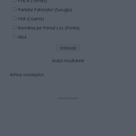
PNCR (Terheș)
Partidul Patrioților (Surugiu)
FAR (Coarnă)
România pe Primul Loc (Ponta)
Altul
Arată rezultatele
Arhiva sondajelor
- Advertisment -