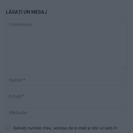
LĂSAȚI UN MESAJ
Comentariu:
Nu
Ema
Web
Salvați numele meu, adresa de e-mail și site-ul web în