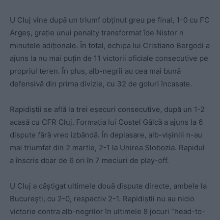
U Cluj vine după un triumf obținut greu pe final, 1-0 cu FC
Argeș, grație unui penalty transformat îde Nistor n
minutele adiționale. În total, echipa lui Cristiano Bergodi a
ajuns la nu mai puțin de 11 victorii oficiale consecutive pe
propriul teren. În plus, alb-negrii au cea mai bună
defensivă din prima divizie, cu 32 de goluri încasate.
Rapidiștii se află la trei eșecuri consecutive, după un 1-2
acasă cu CFR Cluj. Formația lui Costel Gâlcă a ajuns la 6
dispute fără vreo izbândă. În deplasare, alb-vișiniii n-au
mai triumfat din 2 martie, 2-1 la Unirea Slobozia. Rapidul
a înscris doar de 6 ori în 7 meciuri de play-off.
U Cluj a câștigat ultimele două dispute directe, ambele la
București, cu 2-0, respectiv 2-1. Rapidiștii nu au nicio
victorie contra alb-negrilor în ultimele 8 jocuri ”head-to-