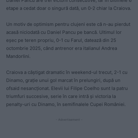
Daniel Pancu are trei victorii consecutive, iar în ultimele 6
etape a cedat doar o singură dată, un 0-2 chiar la Craiova.
Un motiv de optimism pentru clujeni este că n-au pierdut
acasă niciodată cu Daniel Pancu pe bancă. Ultimul lor
eșec pe teren propriu, 0-1 cu Farul, datează din 25
octombrie 2025, când antrenor era italianul Andrea
Mandorlini.
Craiova a câștigat dramatic în weekend-ul trecut, 2-1 cu
Dinamo, grație unui gol marcat în prelungiri, după un
ofsaid nesancționat. Elevii lui Filipe Coelho sunt la patru
triumfuri succesive, serie în care intră și victoria la
penalty-uri cu Dinamo, în semifinalele Cupei României.
- Advertisement -