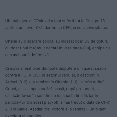
Ultimul eșec al CRaiovei a fost suferit tot la Cluj, pe 13
aprilie: un sever 0-4, dar nu cu CFR, ci cu Universitatea.
Oltenii au o apărare solidă: au încasat doar 33 de goluri,
cu doar unul mai mult decât Universitatea Cluj, echipa cu
cea mai bună defensivă.
Craiova a ieșit bine din toate disputele din acest sezon
contra lui CFR Cluj. În sezonul regulat, a câștigat în
Ardeal (3-2) și a remizat în Oltenia (1-1). În ”sferturile”
Cupei, a s-a impus cu 3-1 acasă, după prelungiri,
calificându-se în semifinale (și apoi în finală). Iar în
partida-tur din acest play-off, a mai trecut o dată de CFR:
2-0 în Bănie. Așadar, trei victorii și o remiză – un bilanț
excelent al oltenilor.