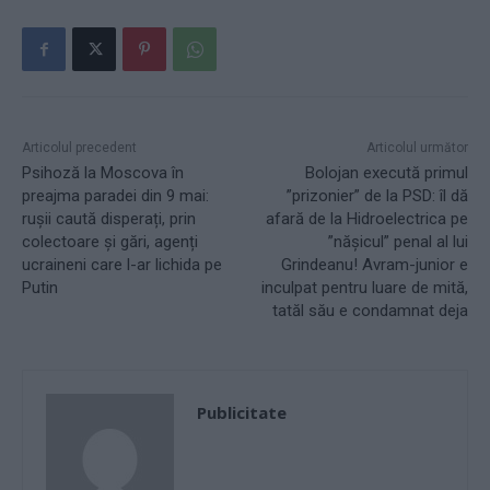
Articolul precedent
Articolul următor
Psihoză la Moscova în
Bolojan execută primul
preajma paradei din 9 mai:
”prizonier” de la PSD: îl dă
rușii caută disperați, prin
afară de la Hidroelectrica pe
colectoare și gări, agenți
”nășicul” penal al lui
ucraineni care l-ar lichida pe
Grindeanu! Avram-junior e
Putin
inculpat pentru luare de mită,
tatăl său e condamnat deja
Publicitate