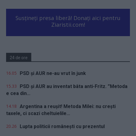
Susțineți presa liberă! Donați aici pentru
Ziaristii.com!
24 de ore
16.05
PSD și AUR ne-au vrut în junk
15.33
PSD și AUR au inventat bâta anti-Fritz. ”Metoda
e cea din...
14.18
Argentina a reușit! Metoda Milei: nu crești
taxele, ci scazi cheltuielile...
20.26
Lupta politicii românești cu prezentul