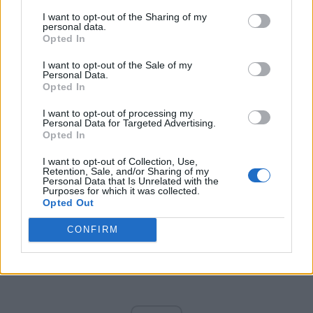
Totul gratis pentru genii:
„Aș mai dori să fac niște
I want to opt-out of the Sharing of my
precizări. Cei care vor avea un IQ de 130 vor putea urma
personal data.
Opted In
aceste cursuri gratuit, iar cei cu un IQ de 140 vor fi făcuți
automat membri de onoare ai clubului, evident și
I want to opt-out of the Sale of my
Personal Data.
cursurile fiind gratuite. Generație, cine va avea legitimația
Opted In
și insigna clubului nu va mai avea nevoie de nicio altă
certificare publică. Ei vor fi tot ce va avea nația asta mai
I want to opt-out of processing my
Personal Data for Targeted Advertising.
valoros în business și politică, iar membrii de onoare vor
Opted In
reprezenta crema-cremelor acestei nații. Dacă la un IQ de
I want to opt-out of Collection, Use,
130+ ești un tip super inteligent, de la 140 în sus ești
Retention, Sale, and/or Sharing of my
Personal Data that Is Unrelated with the
geniu”.
Purposes for which it was collected.
Opted Out
CONFIRM