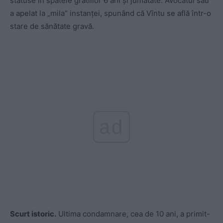
stătuse în spatele gratiilor 6 ani și jumătate. Avocatul său
a apelat la „mila” instanței, spunând că Vîntu se află într-o
stare de sănătate gravă.
ad
Scurt istoric.
Ultima condamnare, cea de 10 ani, a primit-