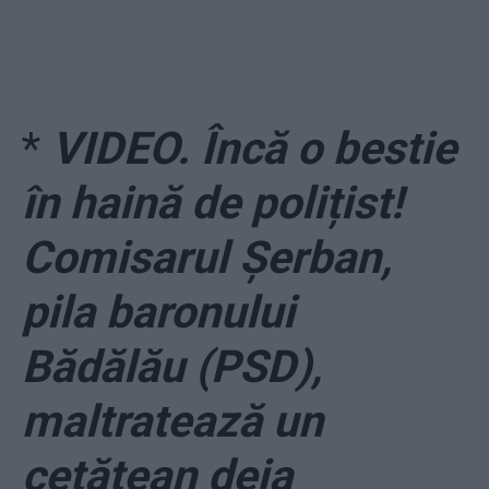
*
VIDEO. Încă o bestie
în haină de polițist!
Comisarul Șerban,
pila baronului
Bădălău (PSD),
maltratează un
cetățean deja