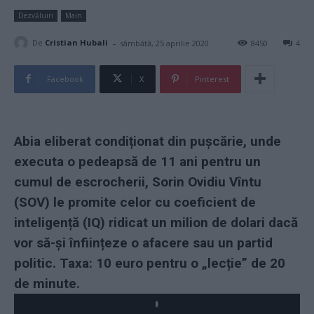
Dezvăluiri
Main
-
De
Cristian Hubali
sâmbătă, 25 aprilie 2020
8450
4
Facebook
X
Pinterest
Abia eliberat condiționat din pușcărie, unde
executa o pedeapsă de 11 ani pentru un
cumul de escrocherii, Sorin Ovidiu Vîntu
(SOV) le promite celor cu coeficient de
inteligență (IQ) ridicat un milion de dolari dacă
vor să-și înființeze o afacere sau un partid
politic. Taxa: 10 euro pentru o „lecție” de 20
de minute.
Play