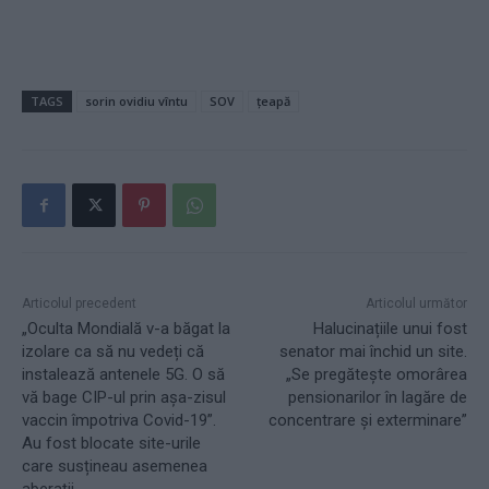
TAGS
sorin ovidiu vîntu
SOV
țeapă
Articolul precedent
Articolul următor
„Oculta Mondială v-a băgat la
Halucinațiile unui fost
izolare ca să nu vedeți că
senator mai închid un site.
instalează antenele 5G. O să
„Se pregătește omorârea
vă bage CIP-ul prin așa-zisul
pensionarilor în lagăre de
vaccin împotriva Covid-19”.
concentrare și exterminare”
Au fost blocate site-urile
care susțineau asemenea