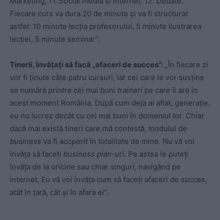
Marketing, 11. Social media și internet, 12. Debate.
Fiecare curs va dura 20 de minute și va fi structurat
astfel: 10 minute lecția profesorului, 5 minute ilustrarea
lecției, 5 minute seminar”.
Tinerii, învățați să facă „afaceri de succes”:
„În fiecare zi
vor fi ținute câte patru cursuri, iar cei care le vor susține
se numără printre cei mai buni
traineri
pe care îi are în
acest moment România. După cum deja ai aflat, generație,
eu nu lucrez decât cu cei mai buni în domeniul lor. Chiar
dacă mai există tineri care mă contestă, modulul de
business
va fi acoperit în totalitate de mine. Nu vă voi
învăța să faceți
business plan
-uri. Pe astea le puteți
învăța de la oricine sau chiar singuri, navigând pe
internet. Eu vă voi învăța cum să faceți afaceri de succes,
atât în țară, cât și în afara ei”.