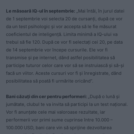
Le măsoară IQ-ul în septembrie:
„Mai întâi, în jurul datei
de 1 septembrie voi selecta 20 de cursanți, după ce vor
da un test psihologic și vor accepta să le fie măsurat
coeficientul de inteligență. Limita minimă a IQ-ului va
trebui să fie 120. După ce vor fi selectați cei 20, pe data
de 14 septembrie vor începe cursurile. Ele vor fi
transmise și pe internet, dând astfel posibilitatea să
participe tuturor celor care vor să se instruiască și să-și
facă un viitor. Aceste cursuri vor fi și înregistrate, dând
posibilitatea să poată fi urmărite oricând”.
Bani căzuți din cer pentru performeri:
„După o lună și
jumătate, clubul te va invita să participi la un test național.
Vor fi anunțate cele mai valoroase rezultate, iar
performerii vor primi sume cuprinse între 10.000 –
100.000 USD, bani care vin să sprijine dezvoltarea