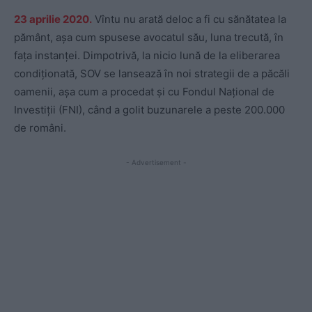
23 aprilie 2020.
Vîntu nu arată deloc a fi cu sănătatea la
pământ, așa cum spusese avocatul său, luna trecută, în
fața instanței. Dimpotrivă, la nicio lună de la eliberarea
condiționată, SOV se lansează în noi strategii de a păcăli
oamenii, așa cum a procedat și cu Fondul Național de
Investiții (FNI), când a golit buzunarele a peste 200.000
de români.
- Advertisement -