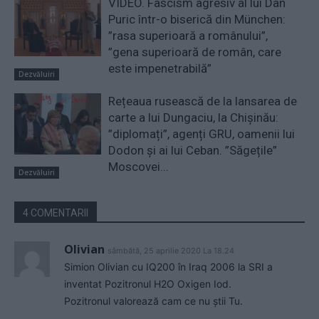
VIDEO. Fascism agresiv al lui Dan
Puric într-o biserică din München:
”rasa superioară a românului”,
”gena superioară de român, care
este impenetrabilă”
Dezvăluiri
Rețeaua rusească de la lansarea de
carte a lui Dungaciu, la Chișinău:
”diplomați”, agenți GRU, oamenii lui
Dodon și ai lui Ceban. ”Săgețile”
Moscovei...
Dezvăluiri
4 COMENTARII
Olivian
sâmbătă, 25 aprilie 2020 La 18.24
Simion Olivian cu IQ200 în Iraq 2006 la SRI a
inventat Pozitronul H2O Oxigen Iod.
Pozitronul valorează cam ce nu știi Tu.