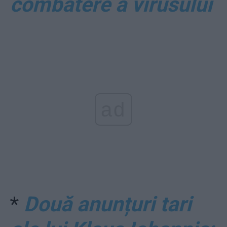
combatere a virusului
ad
*
Două anunțuri tari