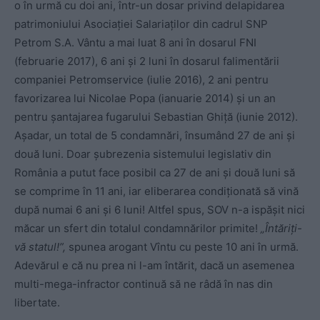
o în urmă cu doi ani, într-un dosar privind delapidarea
patrimoniului Asociaţiei Salariaţilor din cadrul SNP
Petrom S.A. Vântu a mai luat 8 ani în dosarul FNI
(februarie 2017), 6 ani şi 2 luni în dosarul falimentării
companiei Petromservice (iulie 2016), 2 ani pentru
favorizarea lui Nicolae Popa (ianuarie 2014) și un an
pentru şantajarea fugarului Sebastian Ghiţă (iunie 2012).
Așadar, un total de 5 condamnări, însumând 27 de ani și
două luni. Doar șubrezenia sistemului legislativ din
România a putut face posibil ca 27 de ani și două luni să
se comprime în 11 ani, iar eliberarea condiționată să vină
după numai 6 ani și 6 luni! Altfel spus, SOV n-a ispășit nici
măcar un sfert din totalul condamnărilor primite!
„Întăriți-
vă statul!”,
spunea arogant Vîntu cu peste 10 ani în urmă.
Adevărul e că nu prea ni l-am întărit, dacă un asemenea
multi-mega-infractor continuă să ne râdă în nas din
libertate.