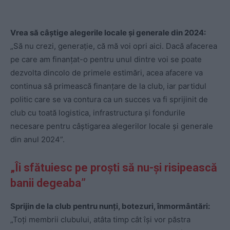
Vrea să câștige alegerile locale și generale din 2024:
„Să nu crezi, generație, că mă voi opri aici. Dacă afacerea
pe care am finanțat-o pentru unul dintre voi se poate
dezvolta dincolo de primele estimări, acea afacere va
continua să primească finanțare de la club, iar partidul
politic care se va contura ca un succes va fi sprijinit de
club cu toată logistica, infrastructura și fondurile
necesare pentru câștigarea alegerilor locale și generale
din anul 2024”.
„Îi sfătuiesc pe proști să nu-și risipească
banii degeaba”
Sprijin de la club pentru nunți, botezuri, înmormântări:
„Toți membrii clubului, atâta timp cât își vor păstra