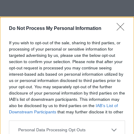
Do Not Process My Personal Information
Taxă de 10 euro pentru participarea la curs:
„Criteriile
If you wish to opt-out of the sale, sharing to third parties, or
processing of your personal or sensitive information for
pentru a deveni membru al clubului vor fi publicate în
targeted advertising by us, please use the below opt-out
prima săptămână a lunii septembrie, odată cu statutul.
section to confirm your selection. Please note that after your
Generație, să nu scapi din vedere faptul că sunt om de
opt-out request is processed you may continue seeing
afaceri, pe deoparte, și că în viață nu obții nimic gratis.
interest-based ads based on personal information utilized by
us or personal information disclosed to third parties prior to
Pentru a urmări aceste cursuri, acei care vor dori să o
your opt-out. You may separately opt-out of the further
facă vor trebui să plătească 10 euro pentru fiecare zi de
disclosure of your personal information by third parties on the
curs. Din acești bani, o parte vor plăti costurile de
IAB’s list of downstream participants. This information may
transmisie pe internet, iar ceea ce rămâne va intra în
also be disclosed by us to third parties on the
IAB’s List of
Downstream Participants
that may further disclose it to other
visteria clubului. Alături de banii mei, sumele respective
third parties.
vor contribui la susținerea proiectelor”.
Personal Data Processing Opt Outs