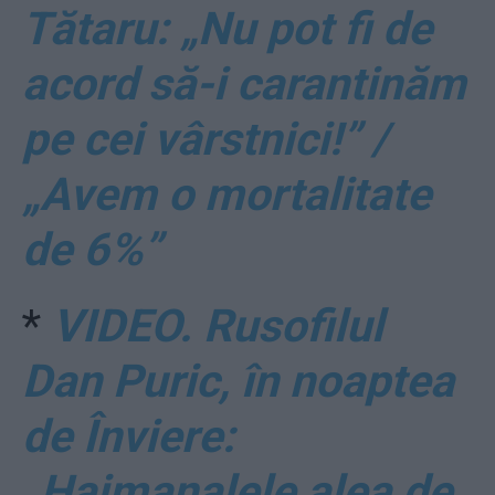
Tătaru: „Nu pot fi de
acord să-i carantinăm
pe cei vârstnici!” /
„Avem o mortalitate
de 6%”
*
VIDEO. Rusofilul
Dan Puric, în noaptea
de Înviere:
„Haimanalele alea de