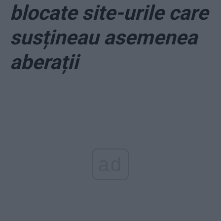
blocate site-urile care
susțineau asemenea
aberații
ad