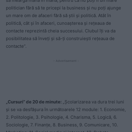
să meargă mână în mână, pentru că nu poți fi un mare
politician fără să te pricepi la business și nu poți ajunge
un mare om de afaceri fără să știi și politică. Atât în
politică, cât și în afaceri, cunoașterea și rețeaua de
contacte reprezintă cheia succesului. Clubul îți va da
posibilitatea să înveți și să-ți construiești rețeaua de
contacte”.
- Advertisement -
„Cursuri” de 20 de minute:
„Școlarizarea va dura trei luni
și se va desfășura în următoarele 12 module: 1. Economie,
2. Politologie, 3. Psihologie, 4. Charisma, 5. Logică, 6.
Sociologie, 7. Finanțe, 8. Business, 9. Comunicare, 10.