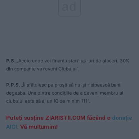
ad
P. S
. „Acolo unde voi finanța
start-up
-uri de afaceri, 30%
din companie va reveni Clubului”.
P. P. S.
„Îi sfătuiesc pe proști să nu-și risipească banii
degeaba. Una dintre condițiile de a deveni membru al
clubului este să ai un IQ de minim 111”.
Puteți susține ZIARISTII.COM făcând o
donație
AICI.
Vă mulțumim!