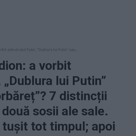
bit adevăratul Putin, "Dublura lui Putin" sau...
ion: a vorbit
 „Dublura lui Putin”
rbăreț”? 7 distincții
e două sosii ale sale.
 tușit tot timpul; apoi