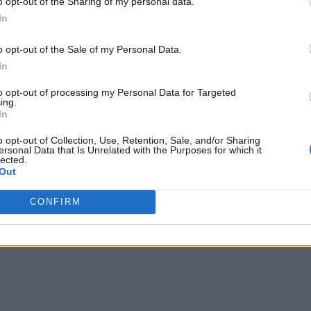
o opt-out of the Sharing of my personal data.
că unele nuanțe din „înfățișarea dictatorului sângeros”
In
o opt-out of the Sale of my Personal Data.
rs de doar 24 de ore, fostul șef al KGB a trecut de la
In
recventă, manifestată într-un spațiu închis, la o
to opt-out of processing my Personal Data for Targeted
 exterioară de -12 grade Celsius.
ing.
In
zvăluit că există în prezent
trei „președinți Putin”.
o opt-out of Collection, Use, Retention, Sale, and/or Sharing
ersonal Data that Is Unrelated with the Purposes for which it
lected.
 Advertisement -
Out
CONFIRM