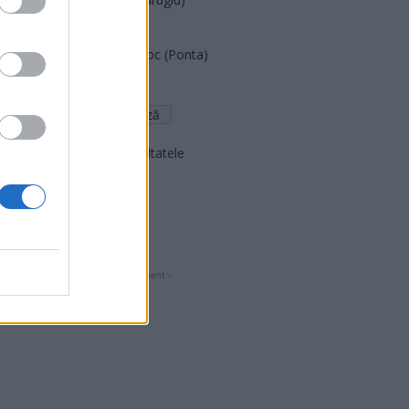
FAR (Coarnă)
România pe Primul Loc (Ponta)
Altul
Arată rezultatele
Arhiva sondajelor
- Advertisment -