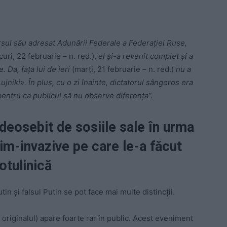
ursul său adresat Adunării Federale a Federației Ruse,
uri, 22 februarie – n. red.),
el și-a revenit complet și a
 Da, fața lui de ieri
(marți, 21 februarie – n. red.)
nu a
jniki». În plus, cu o zi înainte, dictatorul sângeros era
pentru ca publicul să nu observe diferența”.
 deosebit de sosiile sale în urma
im-invazive pe care le-a făcut
botulinică
tin și falsul Putin se pot face mai multe distincții.
 originalul) apare foarte rar în public. Acest eveniment