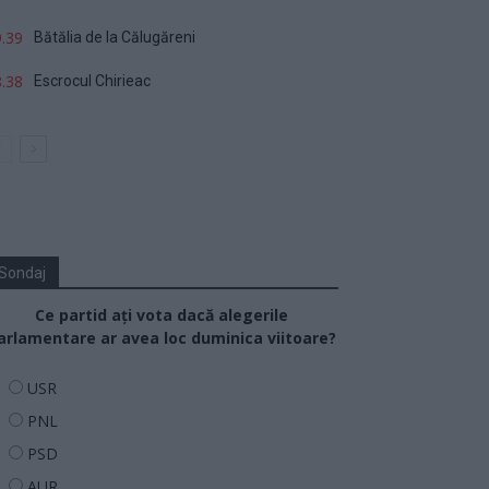
.39
Bătălia de la Călugăreni
.38
Escrocul Chirieac
Sondaj
Ce partid ați vota dacă alegerile
arlamentare ar avea loc duminica viitoare?
USR
PNL
PSD
AUR