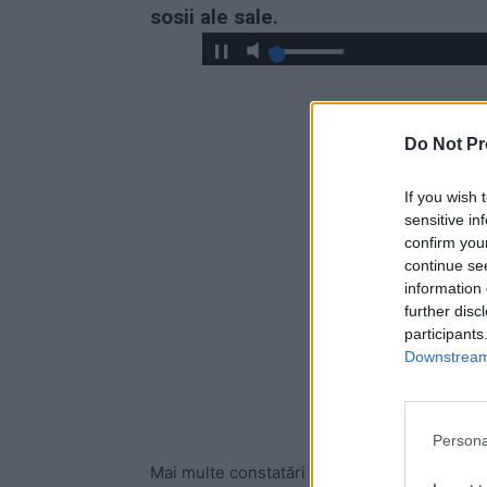
sosii ale sale.
Do Not Pr
If you wish 
sensitive in
confirm you
continue se
information 
further disc
participants
Downstream 
Persona
Mai multe constatări au apărut imediat pe reț