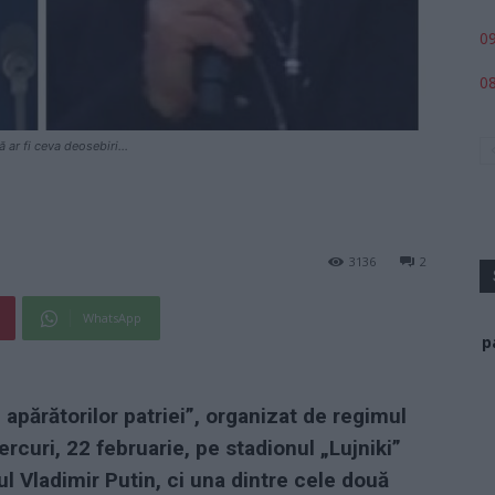
09
08
 ar fi ceva deosebiri...
3136
2
WhatsApp
p
apărătorilor patriei”, organizat de regimul
ercuri, 22 februarie, pe stadionul „Lujniki”
ul Vladimir Putin, ci una dintre cele două