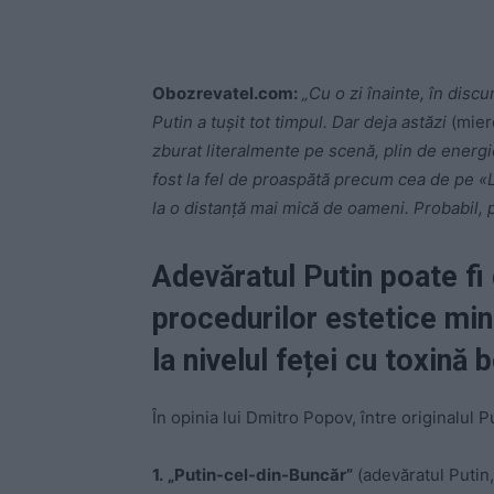
Obozrevatel.com:
„Cu o zi înainte, în disc
Putin a tușit tot timpul. Dar deja astăzi
(mierc
zburat literalmente pe scenă, plin de energie.
fost la fel de proaspătă precum cea de pe «Lu
la o distanță mai mică de oameni. Probabil, 
Adevăratul Putin poate fi
procedurilor estetice min
la nivelul feței cu toxină 
În opinia lui Dmitro Popov, între originalul Pu
1.
„Putin-cel-din-Buncăr”
(adevăratul Putin,