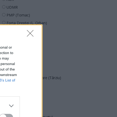
UDMR
PMP (Tomac)
Forța Dreptei (L. Orban)
PNȚMM
REPER
SENS
sonal or
ection to
SOS (Șoșoacă)
ou may
POT (Gavrilă)
 personal
out of the
PACE (Peia)
 downstream
Acțiunea Conservatoare (Târziu)
B’s List of
PDF (Lazarus)
PUSL (D. Voiculescu)
PNȚCD (Pavelescu)
PNCR (Terheș)
Partidul Patrioților (Surugiu)