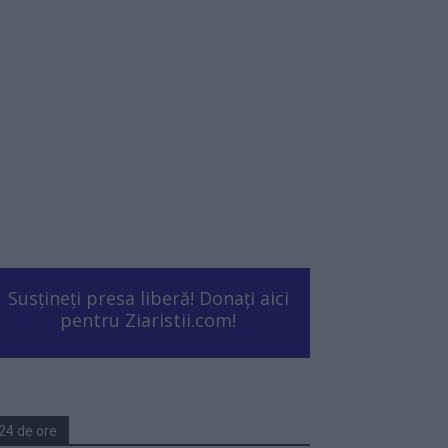
Susțineți presa liberă! Donați aici
pentru Ziaristii.com!
24 de ore