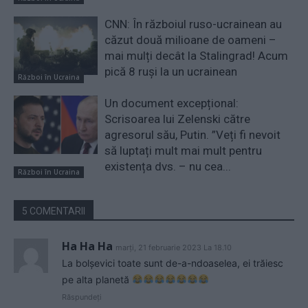
CNN: În războiul ruso-ucrainean au
căzut două milioane de oameni –
mai mulți decât la Stalingrad! Acum
pică 8 ruși la un ucrainean
Război în Ucraina
Un document excepțional:
Scrisoarea lui Zelenski către
agresorul său, Putin. ”Veți fi nevoit
să luptați mult mai mult pentru
existența dvs. – nu cea...
Război în Ucraina
5 COMENTARII
Ha Ha Ha
marți, 21 februarie 2023 La 18.10
La bolșevici toate sunt de-a-ndoaselea, ei trăiesc
pe alta planetă
Răspundeți