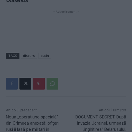
Olaianos
- Advertisement -
TAGS
discurs
putin
Articolul precedent
Articolul următor
Noua „operațiune specială”
DOCUMENT SECRET. După
din Crimeea anexată: ofițerii
invazia Ucrainei, urmează
ruși îi lasă pe militari în
„înghițirea” Belarusului.