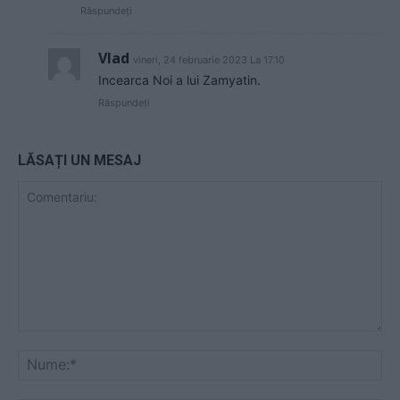
Răspundeți
Vlad
vineri, 24 februarie 2023 La 17.10
Incearca Noi a lui Zamyatin.
Răspundeți
LĂSAȚI UN MESAJ
Comentariu:
Nu