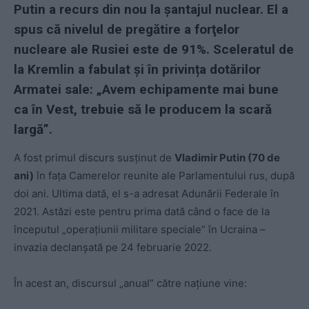
Putin a recurs din nou la șantajul nuclear. El a
spus că nivelul de pregătire a forţelor
nucleare ale Rusiei este de 91%. Sceleratul de
la Kremlin a fabulat și în privința dotărilor
Armatei sale: „Avem echipamente mai bune
ca în Vest, trebuie să le producem la scară
largă”.
A fost primul discurs susținut de
Vladimir Putin (70 de
ani)
în faţa Camerelor reunite ale Parlamentului rus, după
doi ani. Ultima dată, el s-a adresat Adunării Federale în
2021. Astăzi este pentru prima dată când o face de la
începutul „operaţiunii militare speciale” în Ucraina –
invazia declanșată pe 24 februarie 2022.
În acest an, discursul „anual” către naţiune vine: