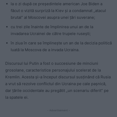
la o zi după ce preşedintele american Joe Biden a
făcut o vizită surpriză la Kiev şi a condamnat „atacul
brutal” al Moscovei asupra unei ţări suverane;
cu trei zile înainte de împlinirea unui an de la
invadarea Ucrainei de către trupele rusești;
în ziua în care se împlinește un an de la decizia politică
luată la Moscova de a invada Ucraina.
Discursul lui Putin a fost o succesiune de minciuni
grosolane, caracteristice personajului scelerat de la
Kremlin. Acesta și-a început discursul susținând că Rusia
a vrut să rezolve conflictul din Ucraina pe cale paşnică,
dar ţările occidentale au pregătit „un scenariu diferit” pe
la spatele ei.
- Advertisement -