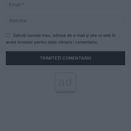
Ema
Web
Salvați numele meu, adresa de e-mail și site-ul web în
acest browser pentru data viitoare i comentariu.
ad
- Advertisment -