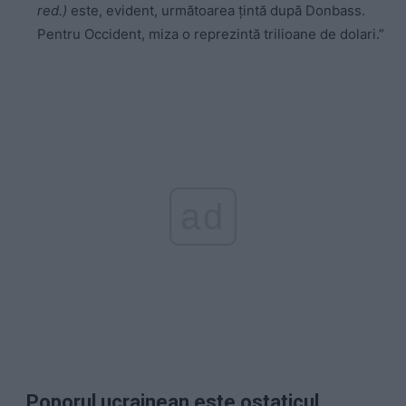
red.)
este, evident, următoarea țintă după Donbass.
Pentru Occident, miza o reprezintă trilioane de dolari.”
ad
„Poporul ucrainean este ostaticul