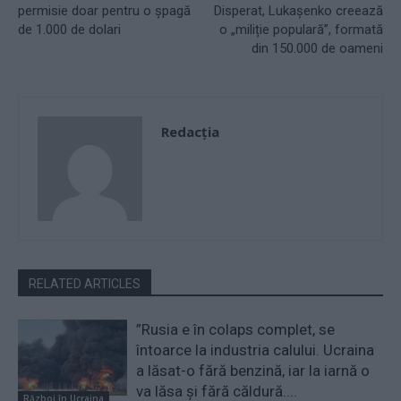
permisie doar pentru o șpagă
Disperat, Lukașenko creează
de 1.000 de dolari
o „miliție populară”, formată
din 150.000 de oameni
Redacţia
RELATED ARTICLES
”Rusia e în colaps complet, se
întoarce la industria calului. Ucraina
a lăsat-o fără benzină, iar la iarnă o
va lăsa și fără căldură....
Război în Ucraina