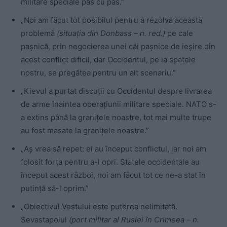
militare speciale pas cu pas.”
„Noi am făcut tot posibilul pentru a rezolva această
problemă
(situația din Donbass – n. red.)
pe cale
paşnică, prin negocierea unei căi paşnice de ieşire din
acest conflict dificil, dar Occidentul, pe la spatele
nostru, se pregătea pentru un alt scenariu.”
„Kievul a purtat discuții cu Occidentul despre livrarea
de arme înaintea operațiunii militare speciale. NATO s-
a extins până la granițele noastre, tot mai multe trupe
au fost masate la granițele noastre.”
„Aș vrea să repet: ei au început conflictul, iar noi am
folosit forța pentru a-l opri. Statele occidentale au
început acest război, noi am făcut tot ce ne-a stat în
putință să-l oprim.”
„Obiectivul Vestului este puterea nelimitată.
Sevastapolul
(port militar al Rusiei în Crimeea – n.