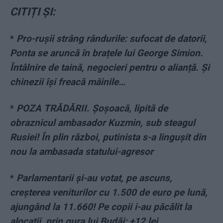
CITIȚI ȘI:
*
Pro-rușii strâng rândurile: sufocat de datorii,
Ponta se aruncă în brațele lui George Simion.
Întâlnire de taină, negocieri pentru o alianță. Și
chinezii își freacă mâinile…
*
POZA TRĂDĂRII. Șoșoacă, lipită de
obraznicul ambasador Kuzmin, sub steagul
Rusiei! În plin război, putinista s-a lingușit din
nou la ambasada statului-agresor
*
Parlamentarii și-au votat, pe ascuns,
creșterea veniturilor cu 1.500 de euro pe lună,
ajungând la 11.660! Pe copii i-au păcălit la
alocații, prin gura lui Budăi: +12 lei