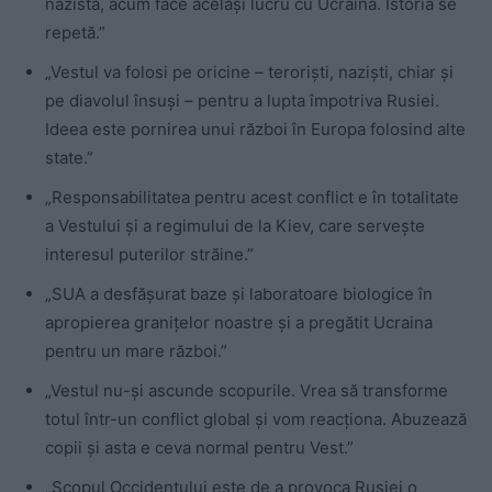
nazistă, acum face același lucru cu Ucraina. Istoria se
repetă.”
„Vestul va folosi pe oricine – teroriști, naziști, chiar și
pe diavolul însuși – pentru a lupta împotriva Rusiei.
Ideea este pornirea unui război în Europa folosind alte
state.”
„Responsabilitatea pentru acest conflict e în totalitate
a Vestului și a regimului de la Kiev, care servește
interesul puterilor străine.”
„SUA a desfășurat baze și laboratoare biologice în
apropierea granițelor noastre și a pregătit Ucraina
pentru un mare război.”
„Vestul nu-și ascunde scopurile. Vrea să transforme
totul într-un conflict global și vom reacționa. Abuzează
copii și asta e ceva normal pentru Vest.”
„Scopul Occidentului este de a provoca Rusiei o