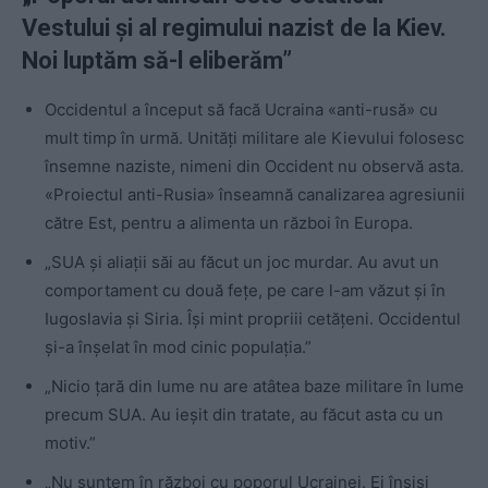
Vestului și al regimului nazist de la Kiev.
Noi luptăm să-l eliberăm”
Occidentul a început să facă Ucraina «anti-rusă» cu
mult timp în urmă. Unități militare ale Kievului folosesc
însemne naziste, nimeni din Occident nu observă asta.
«Proiectul anti-Rusia» înseamnă canalizarea agresiunii
către Est, pentru a alimenta un război în Europa.
„SUA și aliații săi au făcut un joc murdar. Au avut un
comportament cu două feţe, pe care l-am văzut şi în
Iugoslavia şi Siria. Îşi mint propriii cetăţeni. Occidentul
și-a înșelat în mod cinic populația.”
„Nicio ţară din lume nu are atâtea baze militare în lume
precum SUA. Au ieşit din tratate, au făcut asta cu un
motiv.”
„Nu suntem în război cu poporul Ucrainei. Ei înșiși