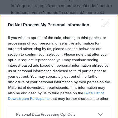
înfrângere strategică, de a ne pune capăt odată pentru
totdeauna. Vom răspunde în consecință, pentru că
vorbim de existența țării noastre.”
Do Not Process My Personal Information
„Cu cât sistemele occidentale cu rază lungă de acțiune
vor veni în Ucraina, cu atât vom fi forțați să îndepărtăm
If you wish to opt-out of the sale, sharing to third parties, or
amenințarea de la granițele noastre. Este o problemă
processing of your personal or sensitive information for
targeted advertising by us, please use the below opt-out
existenţială.”
section to confirm your selection. Please note that after your
„Rusia nu poate fi învinsă pe câmpul de luptă.”
opt-out request is processed you may continue seeing
interest-based ads based on personal information utilized by
„Marea Azov a devenit mare interioară a Rusiei.”
us or personal information disclosed to third parties prior to
your opt-out. You may separately opt-out of the further
disclosure of your personal information by third parties on the
IAB’s list of downstream participants. This information may
also be disclosed by us to third parties on the
IAB’s List of
Downstream Participants
that may further disclose it to other
third parties.
Personal Data Processing Opt Outs