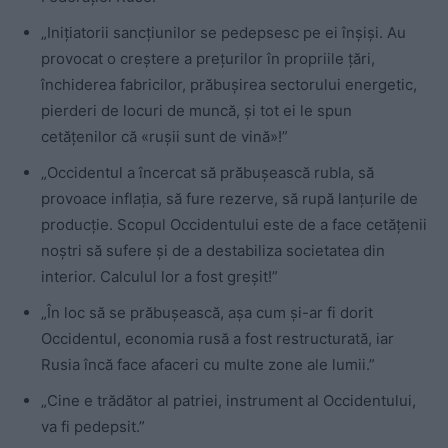
„Inițiatorii sancțiunilor se pedepsesc pe ei înșiși. Au
provocat o creștere a prețurilor în propriile țări,
închiderea fabricilor, prăbușirea sectorului energetic,
pierderi de locuri de muncă, și tot ei le spun
cetățenilor că «rușii sunt de vină»!”
„Occidentul a încercat să prăbușească rubla, să
provoace inflația, să fure rezerve, să rupă lanțurile de
producție. Scopul Occidentului este de a face cetățenii
noștri să sufere și de a destabiliza societatea din
interior. Calculul lor a fost greșit!”
„În loc să se prăbușească, așa cum și-ar fi dorit
Occidentul, economia rusă a fost restructurată, iar
Rusia încă face afaceri cu multe zone ale lumii.”
„Cine e trădător al patriei, instrument al Occidentului,
va fi pedepsit.”