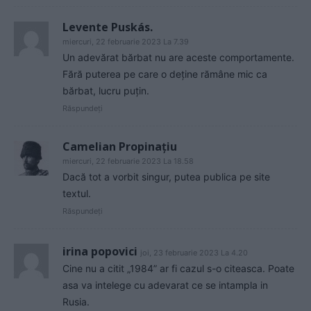
Levente Puskás.
miercuri, 22 februarie 2023 La 7.39
Un adevărat bărbat nu are aceste comportamente.
Fără puterea pe care o deține rămâne mic ca
bărbat, lucru puțin.
Răspundeți
Camelian Propinațiu
miercuri, 22 februarie 2023 La 18.58
Dacă tot a vorbit singur, putea publica pe site
textul.
Răspundeți
irina popovici
joi, 23 februarie 2023 La 4.20
Cine nu a citit „1984” ar fi cazul s-o citeasca. Poate
asa va intelege cu adevarat ce se intampla in
Rusia.