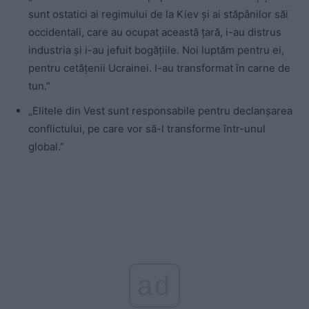
sunt ostatici ai regimului de la Kiev și ai stăpânilor săi
occidentali, care au ocupat această țară, i-au distrus
industria și i-au jefuit bogățiile. Noi luptăm pentru ei,
pentru cetățenii Ucrainei. I-au transformat în carne de
tun.”
„Elitele din Vest sunt responsabile pentru declanşarea
conflictului, pe care vor să-l transforme într-unul
global.”
ad