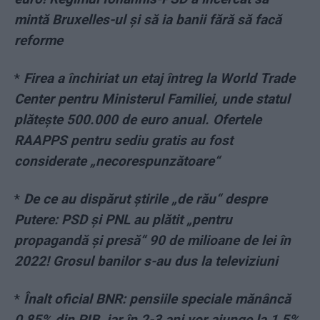
mintă Bruxelles-ul și să ia banii fără să facă
reforme
*
Firea a închiriat un etaj întreg la World Trade
Center pentru Ministerul Familiei, unde statul
plătește 500.000 de euro anual. Ofertele
RAAPPS pentru sediu gratis au fost
considerate „necorespunzătoare“
*
De ce au dispărut știrile „de rău“ despre
Putere: PSD și PNL au plătit „pentru
propagandă și presă“ 90 de milioane de lei în
2022! Grosul banilor s-au dus la televiziuni
*
Înalt oficial BNR: pensiile speciale mănâncă
0,85% din PIB, iar în 2-3 ani vor ajunge la 1,5%.