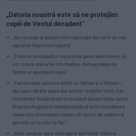
„Datoria noastră este să ne protejăm
copiii de Vestul decadent”
„Se recurge la atacuri informaționale din ce în ce mai
agresive împotriva noastră.”
„Ținta lor principală o reprezintă generațiile tinere. Îşi
vor creşte atacurile informatice, distrug ideea de
familie şi abuzează copiii.”
„Familia este uniunea dintre un bărbat și o femeie –
așa spun cărțile sacre ale tuturor religiilor lumii. Dar
Occidentul încearcă să revizuiască aceste texte sacre.
Biserica Anglicană intenționează să ia în considerare
ideea unui Dumnezeu neutru din punct de vedere al
genului, ei nu știu ce fac.”
„Sunt conduşi spre distrugere spirituală. Datoria