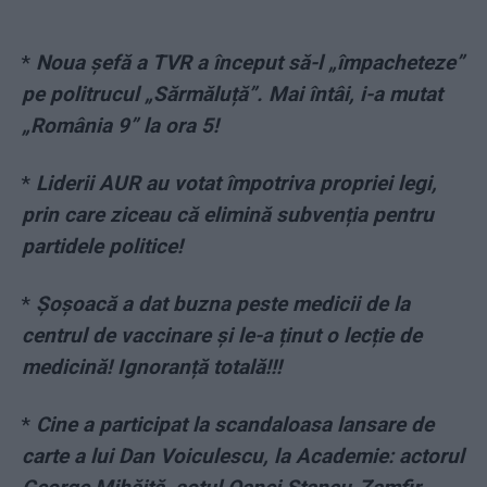
*
Noua șefă a TVR a început să-l „împacheteze”
pe politrucul „Sărmăluță”. Mai întâi, i-a mutat
„România 9” la ora 5!
*
Liderii AUR au votat împotriva propriei legi,
prin care ziceau că elimină subvenția pentru
partidele politice!
*
Șoșoacă a dat buzna peste medicii de la
centrul de vaccinare și le-a ținut o lecție de
medicină! Ignoranță totală!!!
*
Cine a participat la scandaloasa lansare de
carte a lui Dan Voiculescu, la Academie: actorul