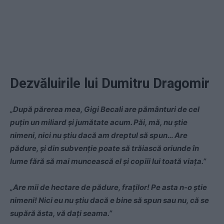
Dezvăluirile lui Dumitru Dragomir
„După părerea mea, Gigi Becali are pământuri de cel
puțin un miliard și jumătate acum. Păi, mă, nu știe
nimeni, nici nu știu dacă am dreptul să spun… Are
pădure, și din subvenție poate să trăiască oriunde în
lume fără să mai muncească el și copiii lui toată viața.”
„Are mii de hectare de pădure, fraților! Pe asta n-o știe
nimeni! Nici eu nu știu dacă e bine să spun sau nu, că se
supără ăsta, vă dați seama.”