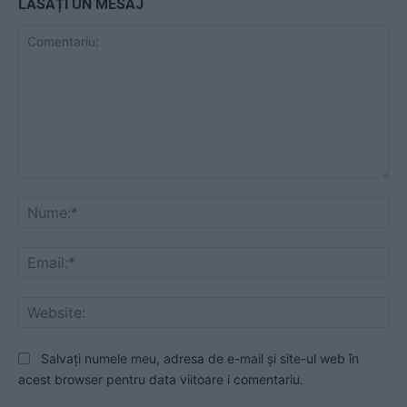
LĂSAȚI UN MESAJ
Comentariu:
Nu
Ema
Web
Salvați numele meu, adresa de e-mail și site-ul web în
acest browser pentru data viitoare i comentariu.