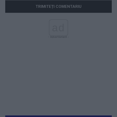
ad
- Advertisment -