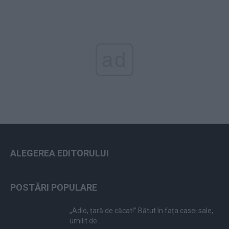
ad
ALEGEREA EDITORULUI
POSTĂRI POPULARE
„Adio, țară de căcat!” Bătut în fața casei sale,
umilit de...