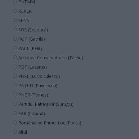
PNȚMM
REPER
SENS
SOS (Șoșoacă)
POT (Gavrilă)
PACE (Peia)
Acțiunea Conservatoare (Târziu)
PDF (Lazarus)
PUSL (D. Voiculescu)
PNȚCD (Pavelescu)
PNCR (Terheș)
Partidul Patrioților (Surugiu)
FAR (Coarnă)
România pe Primul Loc (Ponta)
Altul