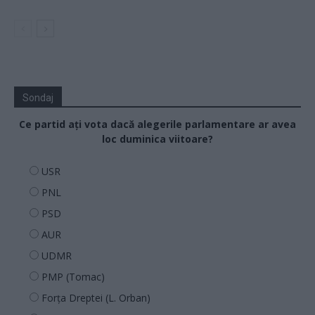
Sondaj
Ce partid ați vota dacă alegerile parlamentare ar avea
loc duminica viitoare?
USR
PNL
PSD
AUR
UDMR
PMP (Tomac)
Forța Dreptei (L. Orban)