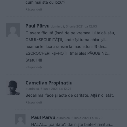
cum mai sta cu lozu’?
Răspundeți
Paul Pârvu
duminică, 6 iunie 2021 La 12.03
O avere făcută (încă de pe vremea lui taică-său,
OMUL-SECURITĂȚII, unde își turna chiar șiii…
neamurile, lucru rarisim la machidoni!!!) din…
ESCROCHERII-și-HOȚII (mai ales PĂGUBIND…
Statul!)!!!
Răspundeți
Camelian Propinatiu
duminică, 6 iunie 2021 La 12.21
Becali mai face şi acte de caritate. Alţii nici atât.
Răspundeți
Paul Pârvu
duminică, 6 iunie 2021 La 14.20
HALAL… „caritate”: dai niște biete-firimituri…