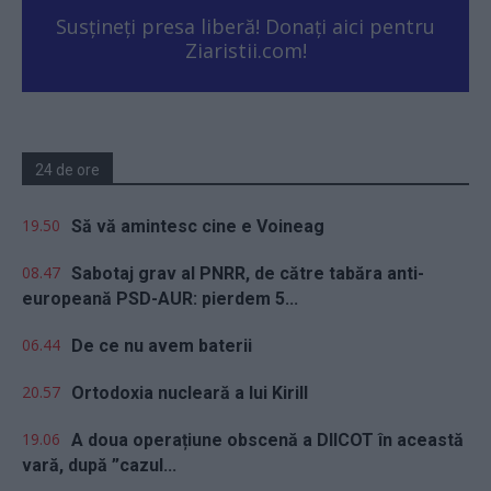
Susțineți presa liberă! Donați aici pentru
Ziaristii.com!
24 de ore
19.50
Să vă amintesc cine e Voineag
08.47
Sabotaj grav al PNRR, de către tabăra anti-
europeană PSD-AUR: pierdem 5...
06.44
De ce nu avem baterii
20.57
Ortodoxia nucleară a lui Kirill
19.06
A doua operațiune obscenă a DIICOT în această
vară, după ”cazul...