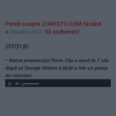
Puteți susține ZIARISTII.COM făcând
o
donație AICI.
Vă mulțumim!
CITIȚI ȘI:
*
Mama premierului Florin Cîțu a murit la 7 zile
după ce George Simion a târât-o într-un potop
de minciuni