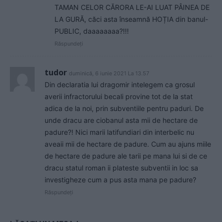
TAMAN CELOR CĂRORA LE-AI LUAT PÂINEA DE
LA GURĂ, căci asta înseamnă HOȚIA din banul-
PUBLIC, daaaaaaaa?!!!
Răspundeți
tudor
duminică, 6 iunie 2021 La 13.57
Din declaratia lui dragomir intelegem ca grosul
averii infractorului becali provine tot de la stat
adica de la noi, prin subventiile pentru paduri. De
unde dracu are ciobanul asta mii de hectare de
padure?! Nici marii latifundiari din interbelic nu
aveaii mii de hectare de padure. Cum au ajuns miile
de hectare de padure ale tarii pe mana lui si de ce
dracu statul roman ii plateste subventii in loc sa
investigheze cum a pus asta mana pe padure?
Răspundeți