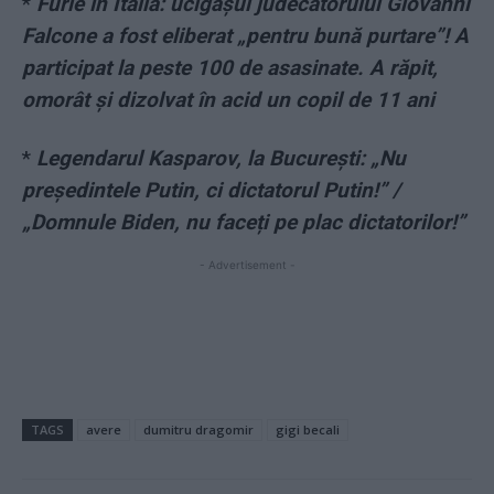
*
Furie în Italia: ucigașul judecătorului Giovanni
Falcone a fost eliberat „pentru bună purtare”! A
participat la peste 100 de asasinate. A răpit,
omorât și dizolvat în acid un copil de 11 ani
*
Legendarul Kasparov, la București: „Nu
președintele Putin, ci dictatorul Putin!” /
„Domnule Biden, nu faceți pe plac dictatorilor!”
- Advertisement -
TAGS
avere
dumitru dragomir
gigi becali