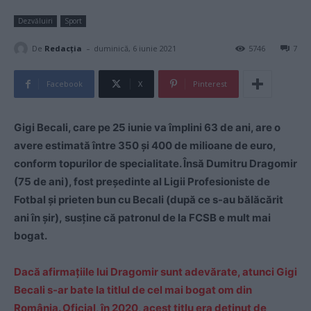
Dezvăluiri
Sport
-
De
Redacţia
duminică, 6 iunie 2021
5746
7
Facebook
X
Pinterest
Gigi Becali, care pe 25 iunie va împlini 63 de ani, are o
avere estimată între 350 și 400 de milioane de euro,
conform topurilor de specialitate. Însă Dumitru Dragomir
(75 de ani), fost președinte al Ligii Profesioniste de
Fotbal și prieten bun cu Becali (după ce s-au bălăcărit
ani în șir), susține că patronul de la FCSB e mult mai
bogat.
Dacă afirmațiile lui Dragomir sunt adevărate, atunci Gigi
Becali s-ar bate la titlul de cel mai bogat om din
România. Oficial, în 2020, acest titlu era deținut de