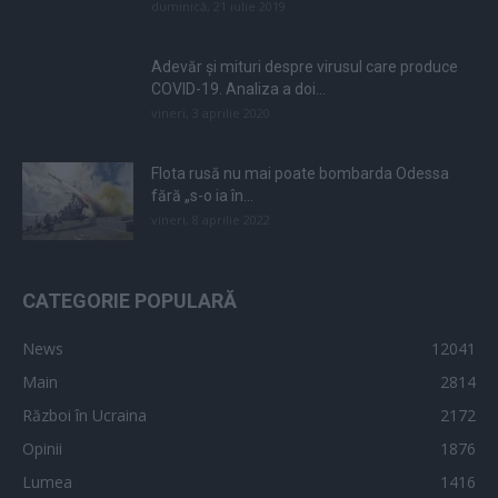
duminică, 21 iulie 2019
Adevăr și mituri despre virusul care produce
COVID-19. Analiza a doi...
vineri, 3 aprilie 2020
Flota rusă nu mai poate bombarda Odessa
fără „s-o ia în...
vineri, 8 aprilie 2022
CATEGORIE POPULARĂ
News
12041
Main
2814
Război în Ucraina
2172
Opinii
1876
Lumea
1416