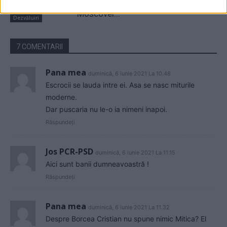
Dodon și ai lui Ceban. ”Săgețile”
Moscovei...
Dezvăluiri
7 COMENTARII
Pana mea
duminică, 6 iunie 2021 La 10.48
Escrocii se lauda intre ei. Asa se nasc miturile
moderne.
Dar puscaria nu le-o ia nimeni inapoi.
Răspundeți
Jos PCR-PSD
duminică, 6 iunie 2021 La 11.15
Aici sunt banii dumneavoastră !
Răspundeți
Pana mea
duminică, 6 iunie 2021 La 11.32
Despre Borcea Cristian nu spune nimic Mitica? El