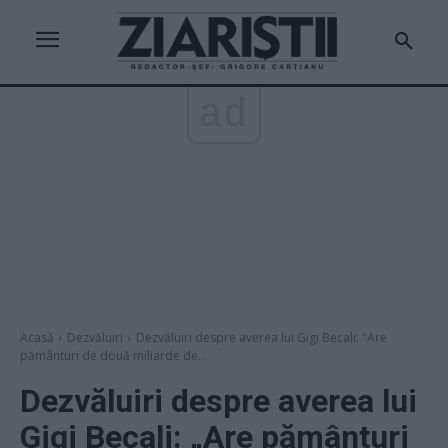
ad
Acasă
Dezvăluiri
Dezvăluiri despre averea lui Gigi Becali: "Are
pământuri de două miliarde de...
Dezvăluiri despre averea lui
Gigi Becali: „Are pământuri