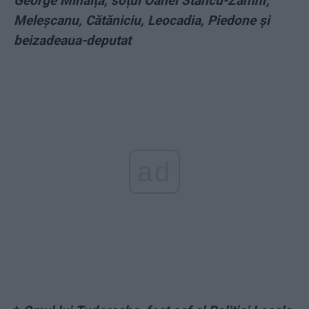
George Mihăiță, soțul Oanei Stancu-Zamfir,
Meleșcanu, Cătăniciu, Leocadia, Piedone și
beizadeaua-deputat
ad