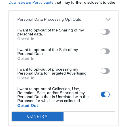
Downstream Participants
that may further disclose it to other
third parties.
Personal Data Processing Opt Outs
RELATED ARTICLES
I want to opt-out of the Sharing of my
personal data.
Opted In
VIDEO. Fascism agresiv al lui Dan
Puric într-o biserică din München:
I want to opt-out of the Sale of my
”rasa superioară a românului”,
Personal Data.
Opted In
”gena superioară de român, care
este impenetrabilă”
Dezvăluiri
I want to opt-out of processing my
Personal Data for Targeted Advertising.
Opted In
Cele mai frumoase goluri de la
Mondial – marcate de jucători din
I want to opt-out of Collection, Use,
Capul Verde, Uzbekistan și Haiti!
Retention, Sale, and/or Sharing of my
Personal Data that Is Unrelated with the
Sport
Purposes for which it was collected.
Opted Out
Rețeaua rusească de la lansarea de
carte a lui Dungaciu, la Chișinău:
CONFIRM
”diplomați”, agenți GRU, oamenii lui