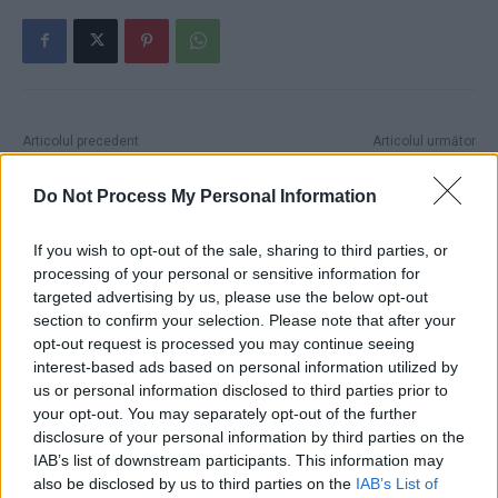
Articolul precedent
Articolul următor
Vrabia KGB-istă mălai
Dan Voiculescu o atacă și pe
visează! Putin zice că SUA s-
soția lui Mihai Șora, cu o
Do Not Process My Personal Information
ar putea prăbuși precum
tehnică securistă: „Am aflat
fosta Uniune Sovietică
cu tristețe că postările unui
If you wish to opt-out of the sale, sharing to third parties, or
venerabil om de cultură nu
processing of your personal or sensitive information for
sunt scrise de acesta, ci de o
targeted advertising by us, please use the below opt-out
persoană apropiată…”
section to confirm your selection. Please note that after your
opt-out request is processed you may continue seeing
interest-based ads based on personal information utilized by
us or personal information disclosed to third parties prior to
Redacţia
your opt-out. You may separately opt-out of the further
disclosure of your personal information by third parties on the
IAB’s list of downstream participants. This information may
also be disclosed by us to third parties on the
IAB’s List of