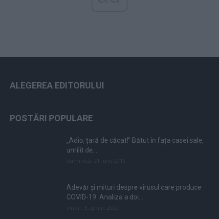
ALEGEREA EDITORULUI
POSTĂRI POPULARE
„Adio, țară de căcat!” Bătut în fața casei sale,
umilit de...
duminică, 21 iulie 2019
Adevăr și mituri despre virusul care produce
COVID-19. Analiza a doi...
vineri, 3 aprilie 2020