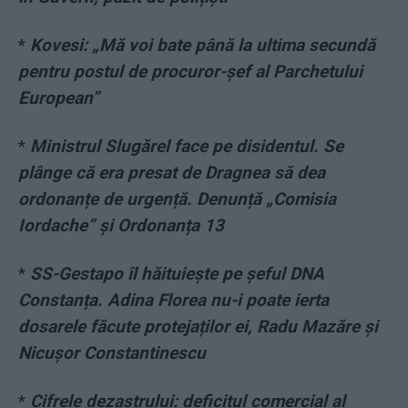
*
Kovesi: „Mă voi bate până la ultima secundă
pentru postul de procuror-şef al Parchetului
European”
*
Ministrul Slugărel face pe disidentul. Se
plânge că era presat de Dragnea să dea
ordonanțe de urgență. Denunță „Comisia
Iordache” și Ordonanța 13
*
SS-Gestapo îl hăituiește pe șeful DNA
Constanța. Adina Florea nu-i poate ierta
dosarele făcute protejaților ei, Radu Mazăre și
Nicușor Constantinescu
*
Cifrele dezastrului: deficitul comercial al