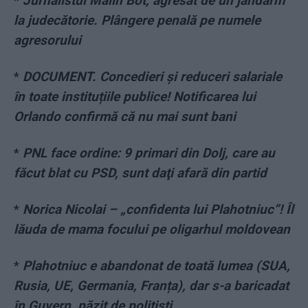
*
Jurnalistul Mălin Bot, agresat de un jandarm
la judecătorie. Plângere penală pe numele
agresorului
*
DOCUMENT. Concedieri și reduceri salariale
în toate instituțiile publice! Notificarea lui
Orlando confirmă că nu mai sunt bani
*
PNL face ordine: 9 primari din Dolj, care au
făcut blat cu PSD, sunt daţi afară din partid
*
Norica Nicolai – „confidenta lui Plahotniuc”! Îl
lăuda de mama focului pe oligarhul moldovean
*
Plahotniuc e abandonat de toată lumea (SUA,
Rusia, UE, Germania, Franța), dar s-a baricadat
în Guvern, păzit de polițiști