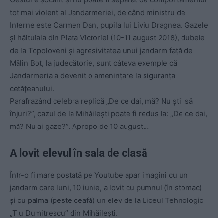
tot mai violent al Jandarmeriei, de când ministru de
Interne este Carmen Dan, pupila lui Liviu Dragnea. Gazele
și hăituiala din Piața Victoriei (10-11 august 2018), dubele
de la Topoloveni și agresivitatea unui jandarm față de
Mălin Bot, la judecătorie, sunt câteva exemple că
Jandarmeria a devenit o amenințare la siguranța
cetățeanului.
Parafrazând celebra replică „De ce dai, mă? Nu știi să
înjuri?”, cazul de la Mihăilești poate fi redus la: „De ce dai,
mă? Nu ai gaze?”. Apropo de 10 august…
A lovit elevul în sala de clasă
Într-o filmare postată pe Youtube apar imagini cu un
jandarm care luni, 10 iunie, a lovit cu pumnul (în stomac)
și cu palma (peste ceafă) un elev de la Liceul Tehnologic
„Tiu Dumitrescu” din Mihăilești.