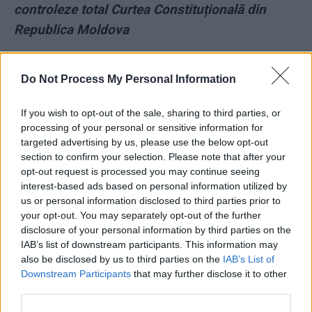
controleze total Curtea Constituțională din
Republica Moldova
*
Continuă nebunia la Chișinău: țara are două
Do Not Process My Personal Information
guverne și doi președinți! Curtea
Constituțională lucrează 100% pentru
If you wish to opt-out of the sale, sharing to third parties, or
Plahotniuc
processing of your personal or sensitive information for
targeted advertising by us, please use the below opt-out
section to confirm your selection. Please note that after your
*
Cresc şansele Codruței Kovesi la şefia
opt-out request is processed you may continue seeing
Parchetului European! Candidatul francez
interest-based ads based on personal information utilized by
us or personal information disclosed to third parties prior to
pierde teren după ultimele alegeri
your opt-out. You may separately opt-out of the further
disclosure of your personal information by third parties on the
*
Dăncilă a angajat un condamnat definitiv, dar
IAB’s list of downstream participants. This information may
l-a concediat când acesta a spus adevărul
also be disclosed by us to third parties on the
IAB’s List of
Downstream Participants
that may further disclose it to other
despre falimentul României PSD-iste
third parties.