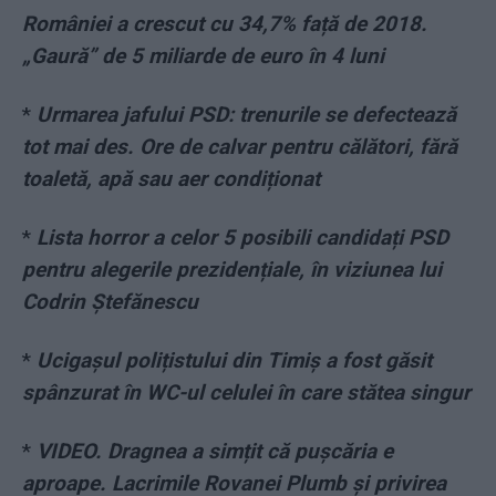
României a crescut cu 34,7% față de 2018.
„Gaură” de 5 miliarde de euro în 4 luni
*
Urmarea jafului PSD: trenurile se defectează
tot mai des. Ore de calvar pentru călători, fără
toaletă, apă sau aer condiționat
*
Lista horror a celor 5 posibili candidați PSD
pentru alegerile prezidențiale, în viziunea lui
Codrin Ștefănescu
*
Ucigașul polițistului din Timiș a fost găsit
spânzurat în WC-ul celulei în care stătea singur
*
VIDEO. Dragnea a simțit că pușcăria e
aproape. Lacrimile Rovanei Plumb și privirea