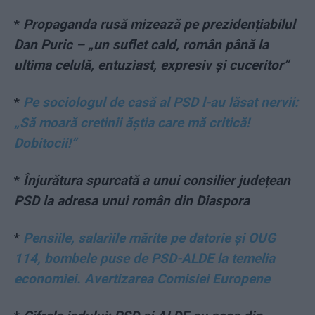
*
Propaganda rusă mizează pe prezidențiabilul
Dan Puric – „un suflet cald, român până la
ultima celulă, entuziast, expresiv și cuceritor”
*
Pe sociologul de casă al PSD l-au lăsat nervii:
„Să moară cretinii ăștia care mă critică!
Dobitocii!”
*
Înjurătura spurcată a unui consilier județean
PSD la adresa unui român din Diaspora
*
Pensiile, salariile mărite pe datorie şi OUG
114, bombele puse de PSD-ALDE la temelia
economiei. Avertizarea Comisiei Europene