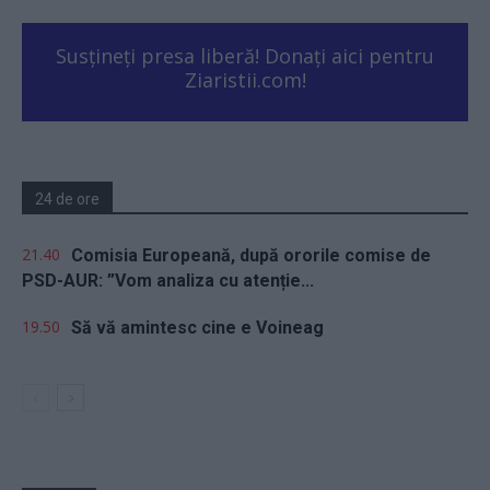
Susțineți presa liberă! Donați aici pentru
Ziaristii.com!
24 de ore
21.40
Comisia Europeană, după ororile comise de
PSD-AUR: ”Vom analiza cu atenție...
19.50
Să vă amintesc cine e Voineag