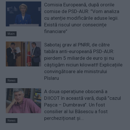
Comisia Europeană, după ororile
comise de PSD-AUR: ”Vom analiza
cu atenție modificările aduse legii.
Există riscul unor consecințe
financiare”
Main
Sabotaj grav al PNRR, de către
tabăra anti-europeană PSD-AUR:
pierdem 5 miliarde de euro și nu
câștigăm niciun kilowatt! Explicațiile
convingătoare ale ministrului
Pîslaru
News
A doua operațiune obscenă a
DIICOT în această vară, după ”cazul
Pașca – Dumbrava”. Un fost
consilier al lui Băsescu a fost
percheziționat și...
News