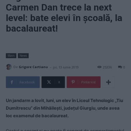
Carmen Dan trece la next
level: bate elevi în școală, la
bacalaureat!
Main
News
-
De
Grigore Cartianu
joi, 13 iunie 2019
25336
0
Facebook
X
Pinterest
Un jandarm a lovit, luni, un elev în Liceul Tehnologic „Tiu
Dumitrescu” din Mihăilești, județul Giurgiu, unde avea
loc examenul de bacalaureat.
Gestul e șocant și nu poate fi separat de comportamentul