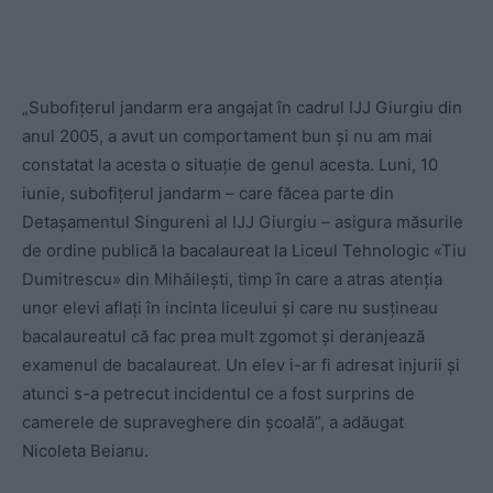
„Subofițerul jandarm era angajat în cadrul IJJ Giurgiu din
anul 2005, a avut un comportament bun și nu am mai
constatat la acesta o situație de genul acesta. Luni, 10
iunie, subofițerul jandarm – care făcea parte din
Detașamentul Singureni al IJJ Giurgiu – asigura măsurile
de ordine publică la bacalaureat la Liceul Tehnologic «Tiu
Dumitrescu» din Mihăilești, timp în care a atras atenția
unor elevi aflați în incinta liceului și care nu susțineau
bacalaureatul că fac prea mult zgomot și deranjează
examenul de bacalaureat. Un elev i-ar fi adresat injurii și
atunci s-a petrecut incidentul ce a fost surprins de
camerele de supraveghere din școală”, a adăugat
Nicoleta Beianu.