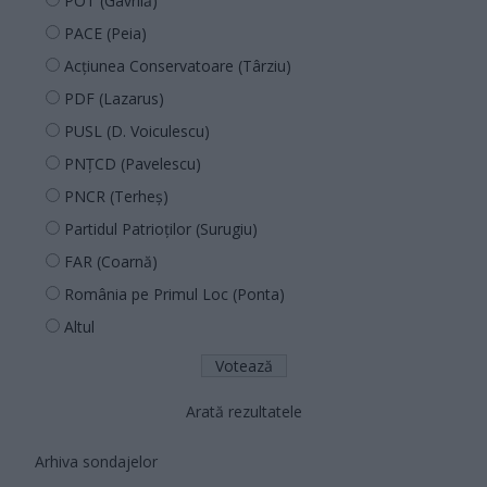
POT (Gavrilă)
PACE (Peia)
Acțiunea Conservatoare (Târziu)
PDF (Lazarus)
PUSL (D. Voiculescu)
PNȚCD (Pavelescu)
PNCR (Terheș)
Partidul Patrioților (Surugiu)
FAR (Coarnă)
România pe Primul Loc (Ponta)
Altul
Arată rezultatele
Arhiva sondajelor