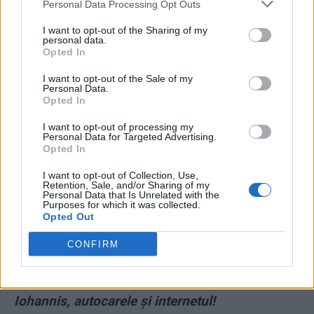
Personal Data Processing Opt Outs
*
„Joaca de-a ambasada” a adus României o
înfrângere umilitoare la ONU. Dragnea și
I want to opt-out of the Sharing of my
personal data.
Dăncilă au înfuriat țările arabe, dar și pe cele
Opted In
europene
I want to opt-out of the Sale of my
Personal Data.
Opted In
*
PSD, rezervație de idioți. Mihai Fifor: „Klaus
Iohannis este marele vinovat pentru eșecul de
I want to opt-out of processing my
Personal Data for Targeted Advertising.
la ONU”
Opted In
I want to opt-out of Collection, Use,
*
Bogdan Chirieac, sugativa nesătulă. A luat
Retention, Sale, and/or Sharing of my
Personal Data that Is Unrelated with the
bani și de la Rovana Plumb. Un anti-european e
Purposes for which it was collected.
Opted Out
finanțat să promoveze valorile europene!
CONFIRM
*
DOCUMENT. Meleșcanu a găsit vinovații
pentru batjocura de la votul din Diaspora:
Iohannis, autocarele și internetul!