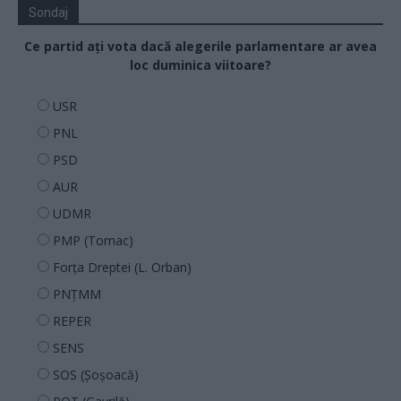
Sondaj
Ce partid ați vota dacă alegerile parlamentare ar avea
loc duminica viitoare?
USR
PNL
PSD
AUR
UDMR
PMP (Tomac)
Forța Dreptei (L. Orban)
PNȚMM
REPER
SENS
SOS (Șoșoacă)