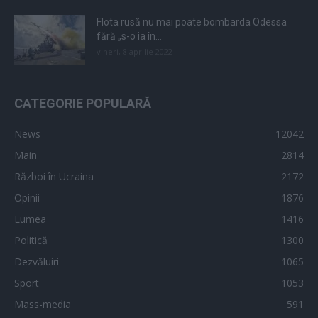
Flota rusă nu mai poate bombarda Odessa
fără „s-o ia în...
vineri, 8 aprilie 2022
CATEGORIE POPULARĂ
News
12042
Main
2814
Război în Ucraina
2172
Opinii
1876
Lumea
1416
Politică
1300
Dezvăluiri
1065
Sport
1053
Mass-media
591