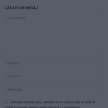
LĂSAȚI UN MESAJ
Comentariu:
Nu
Ema
Web
Salvați numele meu, adresa de e-mail și site-ul web în
acest browser pentru data viitoare i comentariu.