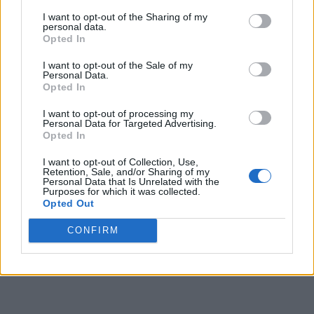
*
Lista celor 103 municipii cu
I want to opt-out of the Sharing of my
personal data.
zone metropolitane pe 30 km,
Opted In
în care nu e obligatorie
I want to opt-out of the Sale of my
Personal Data.
Opted In
declarația pe proprie
I want to opt-out of processing my
răspundere
Personal Data for Targeted Advertising.
Opted In
I want to opt-out of Collection, Use,
Retention, Sale, and/or Sharing of my
Personal Data that Is Unrelated with the
Purposes for which it was collected.
Opted Out
CONFIRM
ad