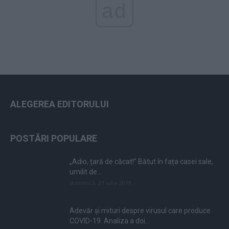
ad
ALEGEREA EDITORULUI
POSTĂRI POPULARE
„Adio, țară de căcat!” Bătut în fața casei sale,
umilit de...
duminică, 21 iulie 2019
Adevăr și mituri despre virusul care produce
COVID-19. Analiza a doi...