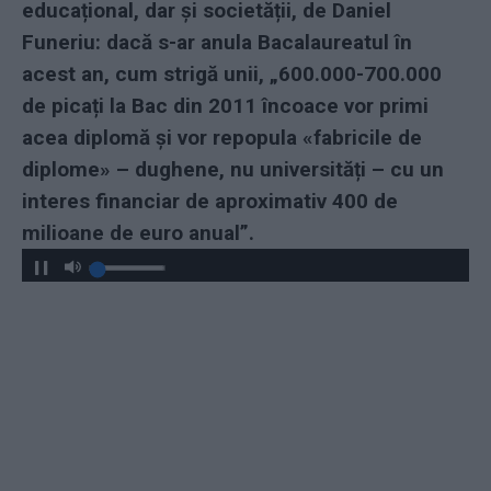
educațional, dar și societății, de Daniel
Funeriu: dacă s-ar anula Bacalaureatul în
acest an, cum strigă unii, „600.000-700.000
de picați la Bac din 2011 încoace vor primi
acea diplomă și vor repopula «fabricile de
diplome» – dughene, nu universități – cu un
interes financiar de aproximativ 400 de
milioane de euro anual”.