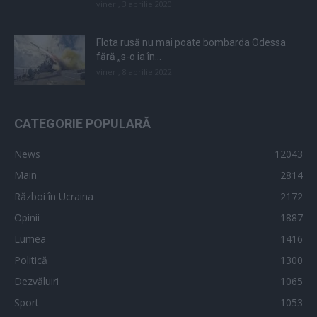
vineri, 3 aprilie 2020
Flota rusă nu mai poate bombarda Odessa
fără „s-o ia în...
vineri, 8 aprilie 2022
CATEGORIE POPULARĂ
News
12043
Main
2814
Război în Ucraina
2172
Opinii
1887
Lumea
1416
Politică
1300
Dezvăluiri
1065
Sport
1053