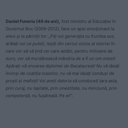
Daniel Funeriu (49 de ani),
fost ministru al Educației în
Guvernul Boc (2009-2012), face un apel emoționant la
elevi și la părinții lor:
„Fiți voi generația cu fruntea sus,
arătați voi ce puteți, ieșiți din cercul vicios al istoriei în
care vor să vă țină cei care astăzi, pentru milioane de
euro, vor să murdărească mândria de a fi un om onest!
Apărați-vă onoarea diplomei de Bacalaureat! Nu vă lăsați
învinși de coaliția loazelor, nu vă mai lăsați conduși de
proști și mafioți! Voi aveți datoria să conduceți țara asta,
prin curaj, nu lașitate, prin onestitate, nu minciună, prin
competență, nu fușăreală. Pe ei!”.