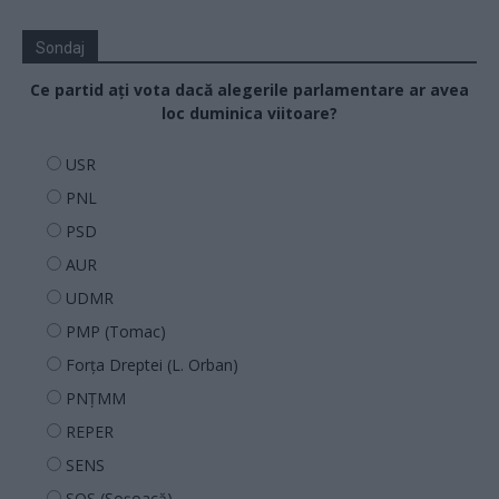
Sondaj
Ce partid ați vota dacă alegerile parlamentare ar avea
loc duminica viitoare?
USR
PNL
PSD
AUR
UDMR
PMP (Tomac)
Forța Dreptei (L. Orban)
PNȚMM
REPER
SENS
SOS (Șoșoacă)