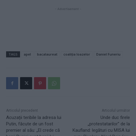
- Advertisement -
TAGS
apel
bacalaureat
coaliția loazelor
Daniel Funeriu
Articolul precedent
Articolul următor
Acuzații teribile la adresa lui
Unde duc firele
Putin, făcute de un fost
„protestatarilor” de la
premier al său: „El crede că
Kaufland: legături cu MISA lui