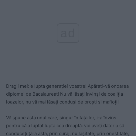
ad
Dragii mei: e lupta generației voastre! Apărați-vă onoarea
diplomei de Bacalaureat! Nu vă lăsați învinși de coaliția
loazelor, nu vă mai lăsați conduși de proști și mafioți!
Vă spune asta unul care, singur în fața lor, i-a învins
pentru că a luptat lupta cea dreaptă: voi aveți datoria să
conduceți țara asta, prin curaj, nu lașitate, prin onestitate,