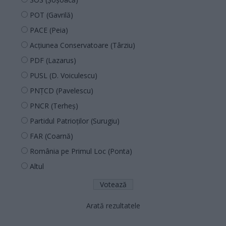
POT (Gavrilă)
PACE (Peia)
Acțiunea Conservatoare (Târziu)
PDF (Lazarus)
PUSL (D. Voiculescu)
PNȚCD (Pavelescu)
PNCR (Terheș)
Partidul Patrioților (Surugiu)
FAR (Coarnă)
România pe Primul Loc (Ponta)
Altul
Arată rezultatele