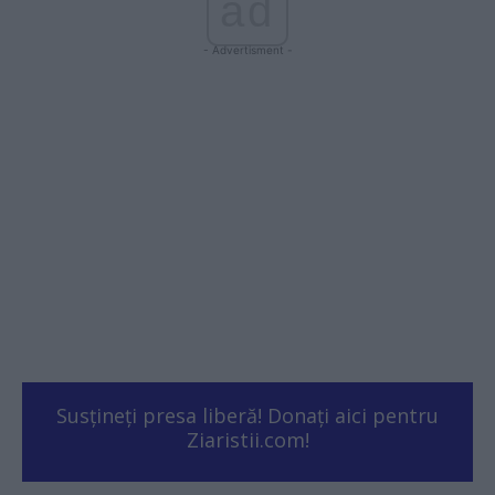
ad
- Advertisment -
Susțineți presa liberă! Donați aici pentru
Ziaristii.com!