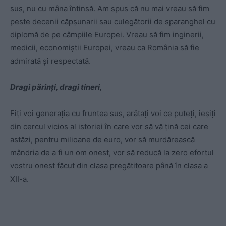
sus, nu cu mâna întinsă. Am spus că nu mai vreau să fim
peste decenii căpșunarii sau culegătorii de sparanghel cu
diplomă de pe câmpiile Europei. Vreau să fim inginerii,
medicii, economiștii Europei, vreau ca România să fie
admirată și respectată.
Dragi părinți, dragi tineri,
Fiți voi generația cu fruntea sus, arătați voi ce puteți, ieșiți
din cercul vicios al istoriei în care vor să vă țină cei care
astăzi, pentru milioane de euro, vor să murdărească
mândria de a fi un om onest, vor să reducă la zero efortul
vostru onest făcut din clasa pregătitoare până în clasa a
XII-a.