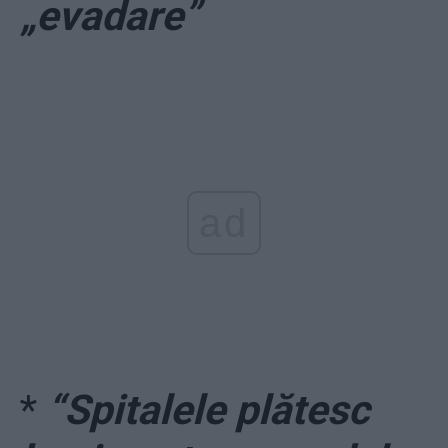
„evadare”
ad
*
“Spitalele plătesc