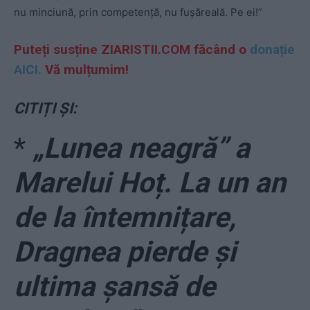
nu minciună, prin competență, nu fușăreală. Pe ei!”
Puteți susține ZIARISTII.COM făcând o
donație
AICI.
Vă mulțumim!
CITIȚI ȘI:
*
„Lunea neagră” a
Marelui Hoț. La un an
de la întemnițare,
Dragnea pierde și
ultima șansă de