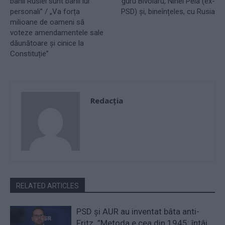
banii Rusiei sunt banii lui
guru Bivolaru, Ninel Peia (ex-
personali” / „Va forța
PSD) și, bineînțeles, cu Rusia
milioane de oameni să
voteze amendamentele sale
dăunătoare și cinice la
Constituție”
Redacţia
RELATED ARTICLES
PSD și AUR au inventat bâta anti-
Fritz. ”Metoda e cea din 1945: întâi