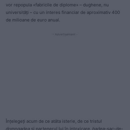
vor repopula «fabricile de diplome» – dughene, nu
universități – cu un interes financiar de aproximativ 400
de milioane de euro anual.
- Advertisement -
Înțelegeți acum de ce atâta isterie, de ce tristul
domngadea
și partenerul lui în intoxicare,
badea-sac-de-