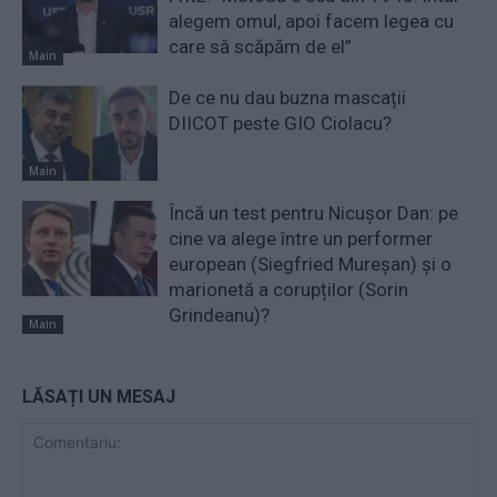
alegem omul, apoi facem legea cu
care să scăpăm de el”
Main
De ce nu dau buzna mascații
DIICOT peste GIO Ciolacu?
Main
Încă un test pentru Nicușor Dan: pe
cine va alege între un performer
european (Siegfried Mureșan) și o
marionetă a corupților (Sorin
Grindeanu)?
Main
LĂSAȚI UN MESAJ