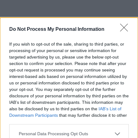
Do Not Process My Personal Information
*
VIDEO. El e
If you wish to opt-out of the sale, sharing to third parties, or
nemernicul care a
processing of your personal or sensitive information for
targeted advertising by us, please use the below opt-out
răsturnat femeia din
section to confirm your selection. Please note that after your
opt-out request is processed you may continue seeing
scaunul cu rotile! Are
interest-based ads based on personal information utilized by
us or personal information disclosed to third parties prior to
your opt-out. You may separately opt-out of the further
28 de ani și a fost
disclosure of your personal information by third parties on the
IAB’s list of downstream participants. This information may
reținut de Poliția
also be disclosed by us to third parties on the
IAB’s List of
Downstream Participants
that may further disclose it to other
clujeană
third parties.
Personal Data Processing Opt Outs