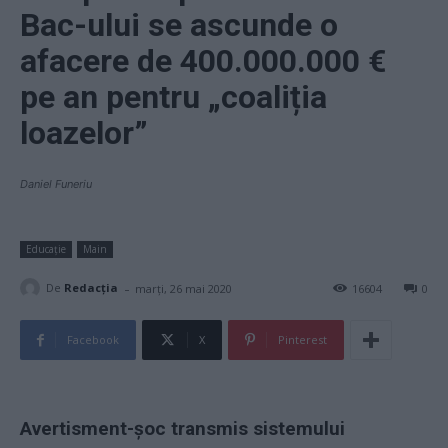
Bac-ului se ascunde o
afacere de 400.000.000 €
pe an pentru „coaliția
loazelor”
Daniel Funeriu
Educație
Main
-
De
Redacţia
marți, 26 mai 2020
16604
0
Facebook
X
Pinterest
Avertisment-șoc transmis sistemului