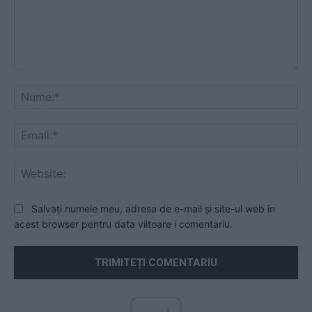
Comentariu:
Nu
Ema
Web
Salvați numele meu, adresa de e-mail și site-ul web în
acest browser pentru data viitoare i comentariu.