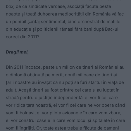
box,
de ce sindicate veroase, asociații făcute peste
noapte și toată duhoarea mediocrității din România vă fac
un penibil șantaj sentimental, bine orchestrat de mafiile
din educație și politicienii rămași fără bani după Bac-ul
corect din 2011?
Dragii mei,
Din 2011 încoace, peste un milion de tineri ai României au
o diplomă obținută pe merit, două milioane de tineri ai
țării noastre au învățat că nu poți să furi startul în viața de
adult. Acești tineri au fost printre cei care s-au luptat în
stradă pentru o justiție independentă, ei vor fi cei care
vor ridica țara noastră, ei vor fi cei care ne vor opera când
vom fi bolnavi, ei vor pilota avioanele în care vom zbura,
ei vor construi casele în care vom locui și spitalele în care
vom fi îngrijiți. Or, toate astea trebuie făcute de oameni