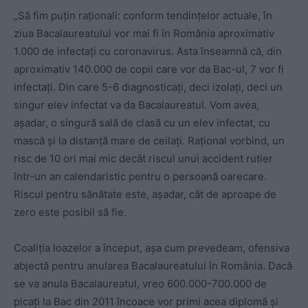
„Să fim puțin raționali: conform tendințelor actuale, în
ziua Bacalaureatului vor mai fi în România aproximativ
1.000 de infectați cu coronavirus. Asta înseamnă că, din
aproximativ 140.000 de copii care vor da Bac-ul, 7 vor fi
infectați. Din care 5-6 diagnosticați, deci izolați, deci un
singur elev infectat va da Bacalaureatul. Vom avea,
așadar, o singură sală de clasă cu un elev infectat, cu
mască și la distanță mare de ceilați. Rațional vorbind, un
risc de 10 ori mai mic decât riscul unui accident rutier
într-un an calendaristic pentru o persoană oarecare.
Riscul pentru sănătate este, așadar, cât de aproape de
zero este posibil să fie.
Coaliția loazelor a început, așa cum prevedeam, ofensiva
abjectă pentru anularea Bacalaureatului în România. Dacă
se va anula Bacalaureatul, vreo 600.000-700.000 de
picați la Bac din 2011 încoace vor primi acea diplomă și