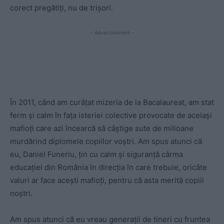
corect pregătiți, nu de trișori.
- Advertisement -
În 2011, când am curățat mizeria de la Bacalaureat, am stat
ferm și calm în fața isteriei colective provocate de aceiași
mafioți care azi încearcă să câștige sute de milioane
murdărind diplomele copiilor voștri. Am spus atunci că
eu, Daniel Funeriu, țin cu calm și siguranță cârma
educației din România în direcția în care trebuie, oricâte
valuri ar face acești mafioți, pentru că asta merită copiii
noștri.
Am spus atunci că eu vreau generații de tineri cu fruntea