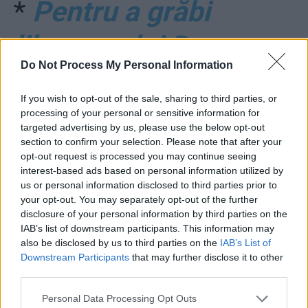
*
Pentru a grăbi
liberarea lui Dragnea,
Do Not Process My Personal Information
Dăncilă a contribuit la
If you wish to opt-out of the sale, sharing to third parties, or
nenorocirea fetei de
processing of your personal or sensitive information for
targeted advertising by us, please use the below opt-out
17 ani arsă de vie!
section to confirm your selection. Please note that after your
opt-out request is processed you may continue seeing
interest-based ads based on personal information utilized by
Ana Birchall: „A
us or personal information disclosed to third parties prior to
your opt-out. You may separately opt-out of the further
blocat propunerile
disclosure of your personal information by third parties on the
IAB’s list of downstream participants. This information may
mele după ce s-a
also be disclosed by us to third parties on the
IAB’s List of
Downstream Participants
that may further disclose it to other
third parties.
consultat cu Iordache
Personal Data Processing Opt Outs