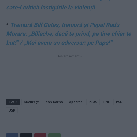
care-i critică instigările la violență
*
Tremură Bill Gates, tremură și Papa! Radu
Moraru: „Billache, dacă te prind, pe tine chiar te
bat!” / „Mai avem un adversar: pe Papa!”
- Advertisement -
TAGS
bucurești
dan barna
opoziție
PLUS
PNL
PSD
USR