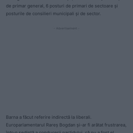
de primar general, 6 posturi de primari de sectoare și
posturile de consilieri municipali și de sector.
- Advertisement -
Barna a făcut referire indirectă la liberali.
Europarlamentarul Rareș Bogdan și-ar fi arătat frustrarea,
într-o ședință a conducerii partidului, că nu a fost el