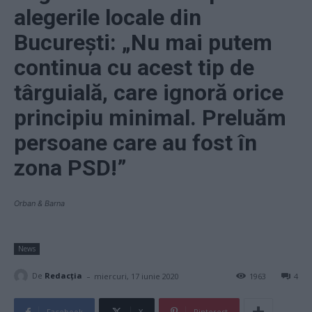
alegerile locale din
București: „Nu mai putem
continua cu acest tip de
târguială, care ignoră orice
principiu minimal. Preluăm
persoane care au fost în
zona PSD!”
Orban & Barna
News
-
De
Redacţia
miercuri, 17 iunie 2020
1963
4
Facebook
X
Pinterest