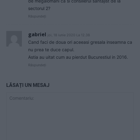
de megalomani ca si consilierul santajist de la
sectorul 2?
Răspundeți
gabriel
joi, 18 iunie 2020 La 12.38
Cand faci de doua ori aceeasi gresala inseamna ca
nu prea te duce capul.
Astia au uitat cum au pierdut Bucurestiul in 2016.
Răspundeți
LĂSAȚI UN MESAJ