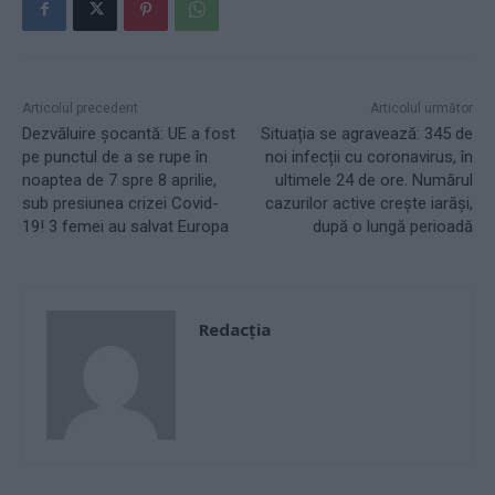
Articolul precedent
Articolul următor
Dezvăluire șocantă: UE a fost
Situația se agravează: 345 de
pe punctul de a se rupe în
noi infecții cu coronavirus, în
noaptea de 7 spre 8 aprilie,
ultimele 24 de ore. Numărul
sub presiunea crizei Covid-
cazurilor active crește iarăși,
19! 3 femei au salvat Europa
după o lungă perioadă
Redacţia