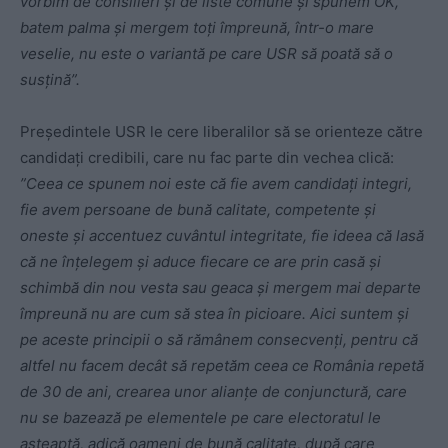
vorbim de consilieri și de liste comune și spunem OK,
batem palma și mergem toți împreună, într-o mare
veselie, nu este o variantă pe care USR să poată să o
susțină”.
Președintele USR le cere liberalilor să se orienteze către
candidați credibili, care nu fac parte din vechea clică:
”Ceea ce spunem noi este că fie avem candidați integri,
fie avem persoane de bună calitate, competente și
oneste și accentuez cuvântul integritate, fie ideea că lasă
că ne înțelegem și aduce fiecare ce are prin casă și
schimbă din nou vesta sau geaca și mergem mai departe
împreună nu are cum să stea în picioare. Aici suntem și
pe aceste principii o să rămânem consecvenți, pentru că
altfel nu facem decât să repetăm ceea ce România repetă
de 30 de ani, crearea unor alianțe de conjunctură, care
nu se bazează pe elementele pe care electoratul le
așteaptă, adică oameni de bună calitate, după care