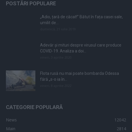
POSTĂRI POPULARE
„Adio, țară de căcat!” Bătut în fața casei sale,
umilit de...
duminică, 21 iulie 2019
Adevăr și mituri despre virusul care produce
COVID-19. Analiza a doi...
vineri, 3 aprilie 2020
Flota rusă nu mai poate bombarda Odessa
fără „s-o ia în...
vineri, 8 aprilie 2022
CATEGORIE POPULARĂ
News
12042
Main
2814