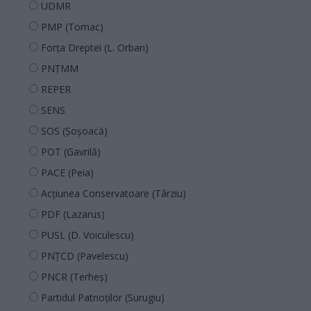
UDMR
PMP (Tomac)
Forța Dreptei (L. Orban)
PNȚMM
REPER
SENS
SOS (Șoșoacă)
POT (Gavrilă)
PACE (Peia)
Acțiunea Conservatoare (Târziu)
PDF (Lazarus)
PUSL (D. Voiculescu)
PNȚCD (Pavelescu)
PNCR (Terheș)
Partidul Patrioților (Surugiu)