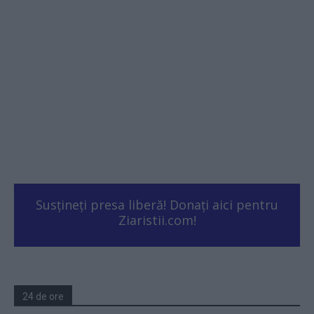
Susțineți presa liberă! Donați aici pentru
Ziaristii.com!
24 de ore