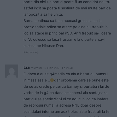
parte din nici-un partid poate fi un candidat neutru
astfel incit sa poata fi sustinut de mai multe partide
iar opozitia sa fie unita.
Barna continua sa faca aceeasi greseala ca la
prezidentiale adica sa atace pe cine nu trebuie in
loc sa atace in principal PSD. Ar fi trebuit sa-i ceara
lui Voiculescu sa lasa frustrarile la o parte si sa-l
sustina pe Nicusor Dan.
Răspundeți
Lia
miercuri, 17 iunie 2020 La 21.31
Ei,daca a auzit g4media ca ala a batut cu pumnul
in masa,asa e ..
dar problema care se pune este
de ce as crede pe cei ca barney si purtatorii lui de
vorbe de la g4,ca daca smecherul ala santajeaza,
partidul se sperie?!? Si ei ce aduc in loc,ca inafara
de reprosurinumai la adresa PNL,doar despre
scandaluri interne am auzit,plus niste frustrati la fel