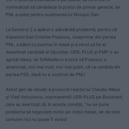
nominalizat să candideze la postul de primar general, iar
PNL a optat pentru susținerea lui Nicușor Dan.
La Sectorul 2 a apărut o adevărată problemă, pentru că
traseistul Dan Cristian Popescu, viceprimar din partea
PNL, a bătut cu pumnul în masă și a cerut să fie el
desemnat candidat al Opoziției. USR, PLUS și PMP n-au
agreat ideea, iar G4Media.ro a scris că Popescu a
amenințat, nici mai mult, nici mai puțin, că va candida din
partea PSD, dacă nu e susținut de PNL!
Acest gen de situații a provocat reacția lui Claudiu Năsui
și Vlad Voiculescu, copreședinții USR-PLUS pe București,
care au avertizat că, în aceste condiții, “nu se pune
problema să negociem nimic pe colțul mesei, iar de liste
comune nici nu poate fi vorba”.