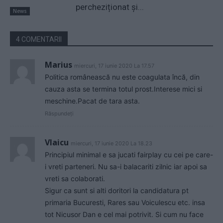
percheziționat și...
News
4 COMENTARII
Marius
miercuri, 17 iunie 2020 La 17.57
Politica românească nu este coagulata încă, din
cauza asta se termina totul prost.Interese mici si
meschine.Pacat de tara asta.
Răspundeți
Vlaicu
miercuri, 17 iunie 2020 La 18.23
Principiul minimal e sa jucati fairplay cu cei pe care-
i vreti parteneri. Nu sa-i balacariti zilnic iar apoi sa
vreti sa colaborati.
Sigur ca sunt si alti doritori la candidatura pt
primaria Bucuresti, Rares sau Voiculescu etc. insa
tot Nicusor Dan e cel mai potrivit. Si cum nu face