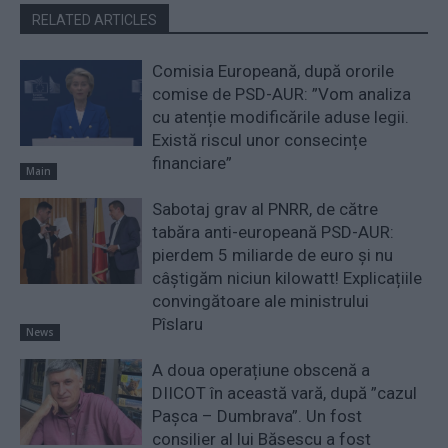
RELATED ARTICLES
Comisia Europeană, după ororile
comise de PSD-AUR: ”Vom analiza
cu atenție modificările aduse legii.
Există riscul unor consecințe
financiare”
Main
Sabotaj grav al PNRR, de către
tabăra anti-europeană PSD-AUR:
pierdem 5 miliarde de euro și nu
câștigăm niciun kilowatt! Explicațiile
convingătoare ale ministrului
Pîslaru
News
A doua operațiune obscenă a
DIICOT în această vară, după ”cazul
Pașca – Dumbrava”. Un fost
consilier al lui Băsescu a fost