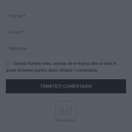
Comentariu:
Nu
Ema
Web
Salvați numele meu, adresa de e-mail și site-ul web în
acest browser pentru data viitoare i comentariu.
ad
- Advertisment -