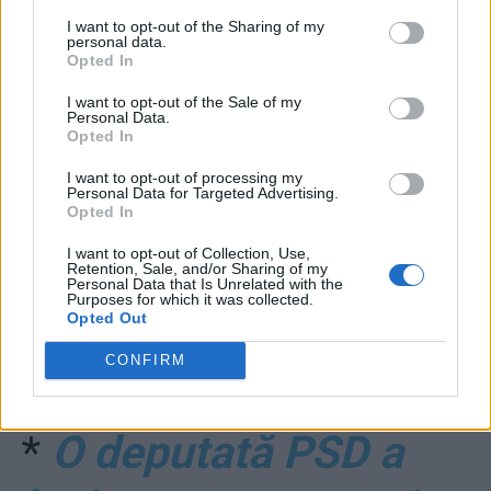
şi gaşca!”
I want to opt-out of the Sharing of my
personal data.
Opted In
I want to opt-out of the Sale of my
Personal Data.
Opted In
I want to opt-out of processing my
Personal Data for Targeted Advertising.
Opted In
ad
I want to opt-out of Collection, Use,
Retention, Sale, and/or Sharing of my
Personal Data that Is Unrelated with the
Purposes for which it was collected.
Opted Out
CONFIRM
*
O deputată PSD a