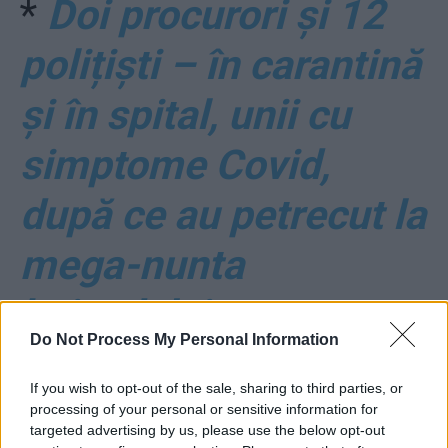
*
Doi procurori și 12
polițiști – în carantină
și în spital, unii cu
simptome Covid,
după ce au petrecut la
mega-nunta
beizadelei
Do Not Process My Personal Information
polițistului-șef
If you wish to opt-out of the sale, sharing to third parties, or
processing of your personal or sensitive information for
*
Moartea unei
targeted advertising by us, please use the below opt-out