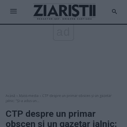
ad
Acasă
Mass-media
CTP despre un primar obscen și un gazetar
jalnic: "Și-a adus un...
CTP despre un primar
obscen și un gazetar jalnic: