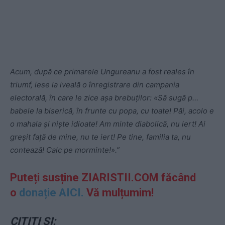
Acum, după ce primarele Ungureanu a fost reales în
triumf, iese la iveală o înregistrare din campania
electorală, în care le zice așa brebuților: «Să sugă p…
babele la biserică, în frunte cu popa, cu toate! Păi, acolo e
o mahala și niște idioate! Am minte diabolică, nu iert! Ai
greșit față de mine, nu te iert! Pe tine, familia ta, nu
contează! Calc pe morminte!».”
Puteți susține ZIARISTII.COM făcând
o
donație AICI.
Vă mulțumim!
CITIȚI ȘI: