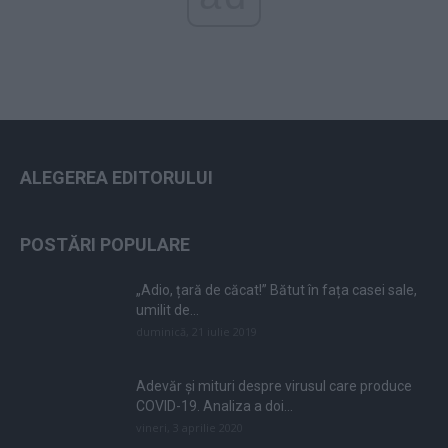
ALEGEREA EDITORULUI
POSTĂRI POPULARE
„Adio, țară de căcat!” Bătut în fața casei sale,
umilit de...
duminică, 21 iulie 2019
Adevăr și mituri despre virusul care produce
COVID-19. Analiza a doi...
vineri, 3 aprilie 2020