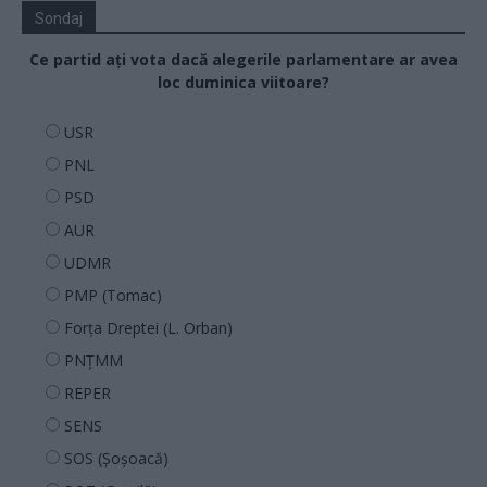
Sondaj
Ce partid ați vota dacă alegerile parlamentare ar avea
loc duminica viitoare?
USR
PNL
PSD
AUR
UDMR
PMP (Tomac)
Forța Dreptei (L. Orban)
PNȚMM
REPER
SENS
SOS (Șoșoacă)