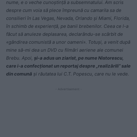
nume, e o veche cunoștință a subsemnatului. Am scris
despre cum voia să plece împreună cu camarila sa de
consilieri în Las Vegas, Nevada, Orlando și Miami, Florida,
în schimb de experiență, pe banii brebenilor. Ceea ce l-a
făcut să anuleze deplasarea, declarându-se scârbit de
«gândirea comunistă a unor oameni». Totuși, a venit după
mine să-mi dea un DVD cu filmări aeriene ale comunei
Brebu. Apoi,
și-a adus un ziarist, pe nume Nistorescu,
care i-a confecționat un reportaj despre „realizărili” sale
din comună
și răutatea lui C.T. Popescu, care nu le vede.
- Advertisement -