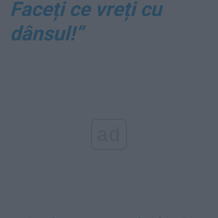
Faceți ce vreți cu
dânsul!”
ad