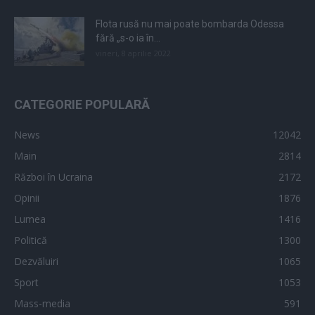
Flota rusă nu mai poate bombarda Odessa
fără „s-o ia în...
vineri, 8 aprilie 2022
CATEGORIE POPULARĂ
News
12042
Main
2814
Război în Ucraina
2172
Opinii
1876
Lumea
1416
Politică
1300
Dezvăluiri
1065
Sport
1053
Mass-media
591