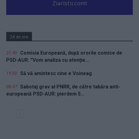
Ziaristii.com!
24 de ore
21.40
Comisia Europeană, după ororile comise de
PSD-AUR: ”Vom analiza cu atenție...
19.50
Să vă amintesc cine e Voineag
08.47
Sabotaj grav al PNRR, de către tabăra anti-
europeană PSD-AUR: pierdem 5...