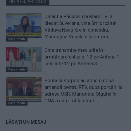
RELATED ARTICLES
Dinastia Păcuraru la Marș TV: a
plecat Suverana, vine Smiorcăita!
Văduva Neagră e în concediu,
Maimuțica Veselă e la datorie
Mass-media
Cine transmite meciurile în
următoarele 4 zile: 12 pe Antena 1,
celelalte 12 pe Antena 3
Mass-media
Ponta și Korpos au adus o nouă
amendă pentru RTV, după porcării la
adresa USR. Marioneta Olguței în
CNA a sărit tot la gâtul...
Mass-media
LĂSAȚI UN MESAJ