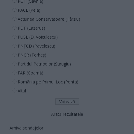
POT (Gavrilă)
PACE (Peia)
Acțiunea Conservatoare (Târziu)
PDF (Lazarus)
PUSL (D. Voiculescu)
PNȚCD (Pavelescu)
PNCR (Terheș)
Partidul Patrioților (Surugiu)
FAR (Coarnă)
România pe Primul Loc (Ponta)
Altul
Arată rezultatele
Arhiva sondajelor