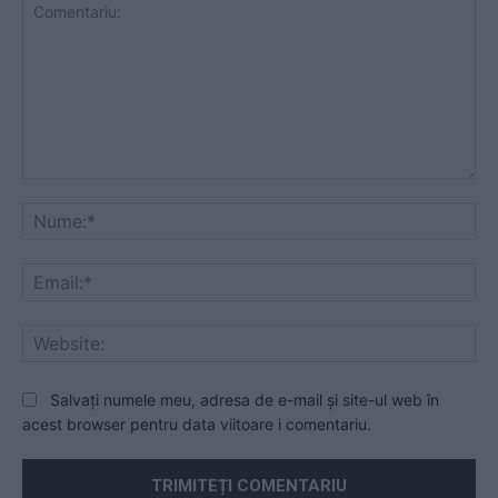
Comentariu:
Nu
Ema
Web
Salvați numele meu, adresa de e-mail și site-ul web în
acest browser pentru data viitoare i comentariu.