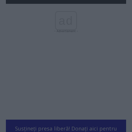
ad
- Advertisment -
Susțineți presa liberă! Donați aici pentru