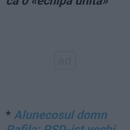
ca o «echipă unită»”
ad
*
Alunecosul domn
Rafila: PSD-ist vechi,