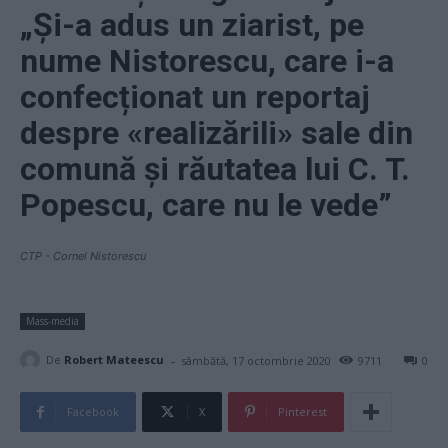
„Și-a adus un ziarist, pe
nume Nistorescu, care i-a
confecționat un reportaj
despre «realizărili» sale din
comună și răutatea lui C. T.
Popescu, care nu le vede”
CTP - Cornel Nistorescu
Mass-media
-
De
Robert Mateescu
sâmbătă, 17 octombrie 2020
9711
0
Facebook
X
Pinterest