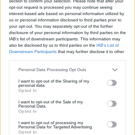
section to confirm your selection. Please note that after your
ziariste la 55 de ani.
opt-out request is processed you may continue seeing
interest-based ads based on personal information utilized by
us or personal information disclosed to third parties prior to
A lucrat la
your opt-out. You may separately opt-out of the further
disclosure of your personal information by third parties on the
„Evenimentul zilei”, la
IAB’s list of downstream participants. This information may
also be disclosed by us to third parties on the
IAB’s List of
fel ca gazetarul
Downstream Participants
that may further disclose it to other
third parties.
dispărut la 51 de ani,
Personal Data Processing Opt Outs
I want to opt-out of the Sharing of my
în urmă cu nici două
personal data.
Opted In
luni
I want to opt-out of the Sale of my
Personal Data.
Opted In
I want to opt-out of processing my
Personal Data for Targeted Advertising.
Opted In