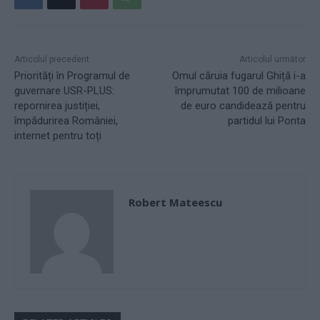
Articolul precedent
Articolul următor
Priorități în Programul de
Omul căruia fugarul Ghiță i-a
guvernare USR-PLUS:
împrumutat 100 de milioane
repornirea justiției,
de euro candidează pentru
împădurirea României,
partidul lui Ponta
internet pentru toți
Robert Mateescu