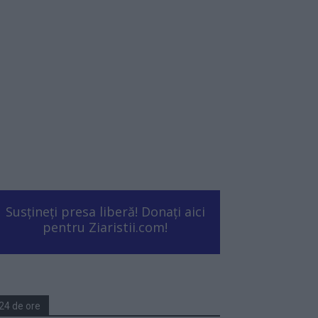
Susțineți presa liberă! Donați aici
pentru Ziaristii.com!
24 de ore