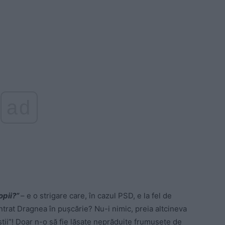
ad
copii?”
– e o strigare care, în cazul PSD, e la fel de
ntrat Dragnea în pușcărie? Nu-i nimic, preia altcineva
iștii”! Doar n-o să fie lăsate neprăduite frumusețe de