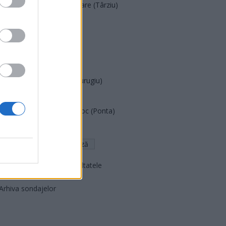
Acțiunea Conservatoare (Târziu)
PDF (Lazarus)
PUSL (D. Voiculescu)
PNȚCD (Pavelescu)
PNCR (Terheș)
Partidul Patrioților (Surugiu)
FAR (Coarnă)
România pe Primul Loc (Ponta)
Altul
Arată rezultatele
Arhiva sondajelor