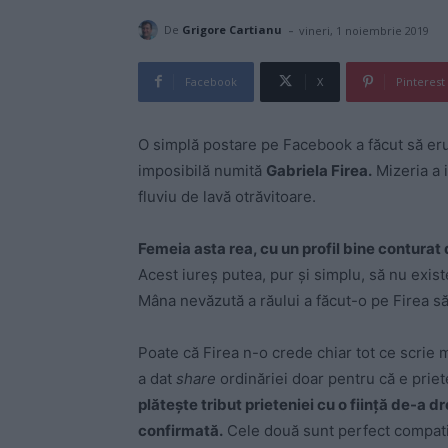
-
De
Grigore Cartianu
vineri, 1 noiembrie 2019
Facebook
X
Pinterest
O simplă postare pe Facebook a făcut să erup
imposibilă numită
Gabriela Firea.
Mizeria a i
fluviu de lavă otrăvitoare.
Femeia asta rea, cu un profil bine conturat 
Acest iureș putea, pur și simplu, să nu exist
Mâna nevăzută a răului a făcut-o pe Firea s
Poate că Firea n-o crede chiar tot ce scrie
a dat
share
ordinăriei doar pentru că e prie
plătește tribut prieteniei cu o ființă de-a 
confirmată.
Cele două sunt perfect compatibi