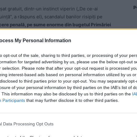
p
t gratuit, dintr-un instinct viperin („De ce-ai
ință”, a răspuns el), scandalul banilor risipiți pe
acere penală, pe sume enorme din bugetul Primăriei
ocess My Personal Information
umente interne ale Primăriei, conform cărora în care
to opt-out of the sale, sharing to third parties, or processing of your per
erți în construcții au arătat că la construcția
formation for targeted advertising by us, please use the below opt-out s
al:
din cele 48 de milioane facturate, cel puțin 15
r selection. Please note that after your opt-out request is processed y
și de peste 10 ori!
De exemplu, vase de toaletă care
eing interest-based ads based on personal information utilized by us or
858 de lei.
disclosed to third parties prior to your opt-out. You may separately opt-
losure of your personal information by third parties on the IAB’s list of
. This information may also be disclosed by us to third parties on the
IA
 Advertisement -
Participants
that may further disclose it to other third parties.
l Data Processing Opt Outs
u jaful, a ținut să-l prezinte și ca pe o mare realizare,