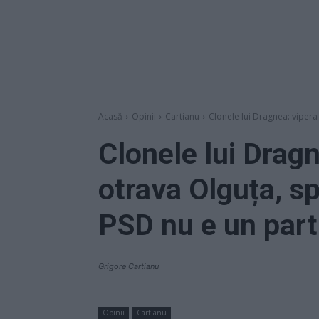
Acasă
Opinii
Cartianu
Clonele lui Dragnea: vipera
Clonele lui Dragn
otrava Olguța, s
PSD nu e un parti
Grigore Cartianu
Opinii
Cartianu