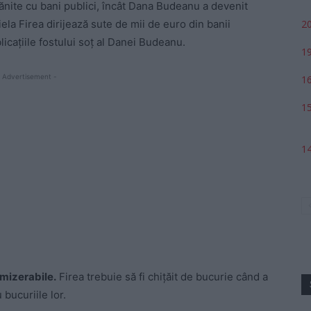
rănite cu bani publici, încât Dana Budeanu a devenit
20
iela Firea dirijează sute de mii de euro din banii
licațiile fostului soț al Danei Budeanu.
19
 Advertisement -
16
15
14
 mizerabile.
Firea trebuie să fi chițăit de bucurie când a
 bucuriile lor.