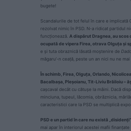
bugete!
Scandalurile de tot felul în care e implicată 
rezolvat nimic în PSD. N-a ridicat partidul n
funcționează.
A dispărut Dragnea, au scos c
ocupată de vipera Firea, otrava Olguța și 
e și tuta obraznică lăsată moștenire de
Dadd
măgaru’-n ceață, peste un an nici nu ne mai
În schimb, Firea, Olguța, Orlando, Nicolicea
Bacalbașa, Pleșoianu, Tit-Liviu Brăiloiu – ăș
cașcaval decât cu cătușe la mâini. Dacă dispar
minciuna, tupeul, lăcomia, obrăznicia, mârlă
caracteristici care la PSD se multiplică exp
PSD e un partid în care nu există „disidenți”
mai apar în interiorul acestei mafii finanțate