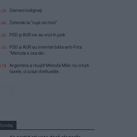
.20
Oameni indignați
.46
Zelenski la ”rușii cei mici”
.05
PSD și AUR ne-au vrut în junk
.33
PSD și AUR au inventat bâta anti-Fritz.
”Metoda e cea din...
.18
Argentina a reușit! Metoda Milei: nu crești
taxele, ci scazi cheltuielile...
Sondaj