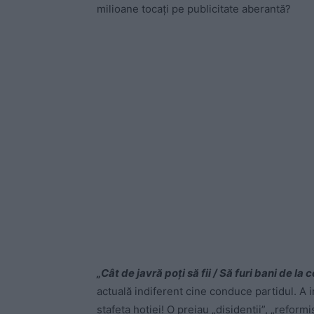
milioane tocați pe publicitate aberantă?
„Cât de javră poți să fii / Să furi bani de la 
actuală indiferent cine conduce partidul. A i
ștafeta hoției! O preiau „disidenții”, „reform