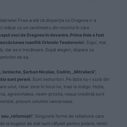
Gabrielei Firea arată că dispariția lui Dragnea n-a
ici măcar cu un centimetru din mocirla în care
apul zeci de Dragnea în devenire. Prima linie a fost
spurcăciunea rusofilă Orlando Teodorovici.
Sigur, mai
y,
dar ea e trecătoare. După alegeri, dispare ca
 amintim de ea.
, Iordache, Șerban Nicolae, Codrin, „Mitralieră”,
tia sunt pereni.
Sunt nemuritori. Pe ăștia nu-i scoți din
e unul, răsar zece în locul lui, trași la indigo. Hoția,
nia, agresivitatea, neam-prostia, reaua-credință sunt
onențial, precum celulele canceroase.
 sau „reformiști”.
Singurele forme de rebeliune care
 de la bugetul de stat sunt răfuieli pentru putere, nimic