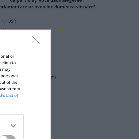
Ce partid ați vota dacă alegerile
arlamentare ar avea loc duminica viitoare?
USR
PNL
PSD
AUR
sonal or
UDMR
ection to
PMP (Tomac)
ou may
 personal
Forța Dreptei (L. Orban)
out of the
PNȚMM
 downstream
REPER
B’s List of
SENS
SOS (Șoșoacă)
POT (Gavrilă)
PACE (Peia)