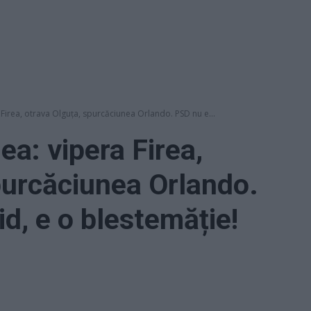
 Firea, otrava Olguța, spurcăciunea Orlando. PSD nu e...
ea: vipera Firea,
purcăciunea Orlando.
d, e o blestemăție!