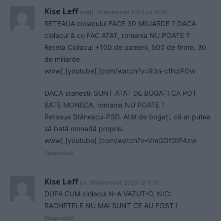
Kise Leff
marți, 14 noiembrie 2023 La 14.36
RETEAUA ciolacului FACE 30 MILIARDE ? DACA
ciolacul & co FAC ATAT, romania NU POATE ?
Rețeta Ciolacu: +100 de oameni, 500 de firme, 30
de miliarde
www[.]youtube[.]com/watch?v=93n-cfNzPOw
DACA stanestii SUNT ATAT DE BOGATI CA POT
BATE MONEDA, romania NU POATE ?
Rețeaua Stănescu-PSD. Atât de bogați, că ar putea
să bată monedă proprie.
www[.]youtube[.]com/watch?v=VmGOfGIP4zw
Răspundeți
Kise Leff
joi, 16 noiembrie 2023 La 11.36
DUPA CUM ciolacul N-A VAZUT-O, NICI
RACHETELE NU MAI SUNT CE AU FOST !
Răspundeți