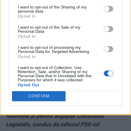
I want to opt-out of the Sharing of my
personal data.
Opted In
I want to opt-out of the Sale of my
Personal Data.
Opted In
I want to opt-out of processing my
*
Apocalipsa după Ciolacu. Finanțele: „Este
Personal Data for Targeted Advertising.
Opted In
necesară o nouă creștere a taxării mediului de
afaceri și a populației pentru a acoperi
I want to opt-out of Collection, Use,
Retention, Sale, and/or Sharing of my
impactul. Nu au fost identificate surse
Personal Data that Is Unrelated with the
Purposes for which it was collected.
suplimentare de bani”
Opted Out
CONFIRM
*
„Ciordache” e premiat cu o nouă pensie
specială! PSD și PNL au votat privilegii
nesimțite și pentru angajații Consiliului
Legislativ, condus de odiosul PSD-ist