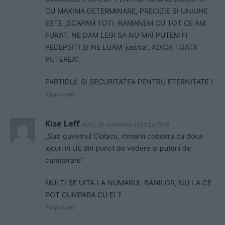
CU MAXIMA DETERMINARE, PRECIZIE SI UNIUNE
ESTE „SCAPAM TOTI, RAMANEM CU TOT CE AM
FURAT, NE DAM LEGI SA NU MAI PUTEM FI
PEDEPSITI SI NE LUAM ‘justitia’, ADICA TOATA
PUTEREA”.
PARTIDUL SI SECURITATEA PENTRU ETERNITATE !
Răspundeți
Kise Leff
marți, 14 noiembrie 2023 La 13.18
„Sub guvernul Ciolacu, romanii coboara cu doua
locuri in UE din punct de vedere al puterii de
cumparare”
MULTI SE UITA LA NUMARUL BANILOR, NU LA CE
POT CUMPARA CU EI ?
Răspundeți