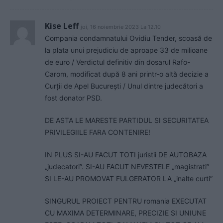
Kise Leff
joi, 16 noiembrie 2023 La 12.10
Compania condamnatului Ovidiu Tender, scoasă de
la plata unui prejudiciu de aproape 33 de milioane
de euro / Verdictul definitiv din dosarul Rafo-
Carom, modificat după 8 ani printr-o altă decizie a
Curții de Apel București / Unul dintre judecători a
fost donator PSD.
DE ASTA LE MARESTE PARTIDUL SI SECURITATEA
PRIVILEGIILE FARA CONTENIRE!
IN PLUS SI-AU FACUT TOTI juristii DE AUTOBAZA
„judecatori”. SI-AU FACUT NEVESTELE „magistrati”
SI LE-AU PROMOVAT FULGERATOR LA „inalte curti”
SINGURUL PROIECT PENTRU romania EXECUTAT
CU MAXIMA DETERMINARE, PRECIZIE SI UNIUNE