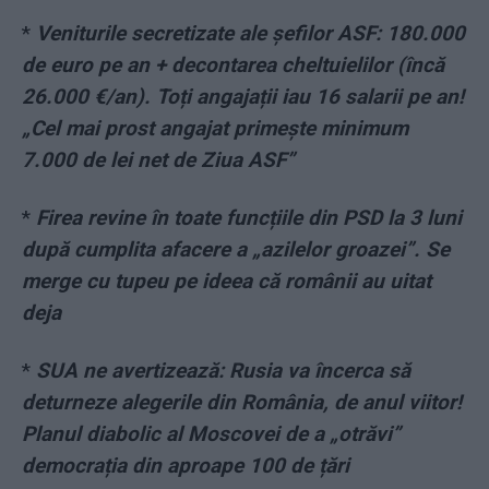
*
Veniturile secretizate ale șefilor ASF: 180.000
de euro pe an + decontarea cheltuielilor (încă
26.000 €/an). Toți angajații iau 16 salarii pe an!
„Cel mai prost angajat primește minimum
7.000 de lei net de Ziua ASF”
*
Firea revine în toate funcțiile din PSD la 3 luni
după cumplita afacere a „azilelor groazei”. Se
merge cu tupeu pe ideea că românii au uitat
deja
*
SUA ne avertizează: Rusia va încerca să
deturneze alegerile din România, de anul viitor!
Planul diabolic al Moscovei de a „otrăvi”
democrația din aproape 100 de țări