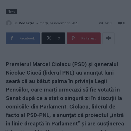
News
-
De
Redacţia
marți, 14 noiembrie 2023
1410
8
Facebook
X
Pinterest
Premierul Marcel Ciolacu (PSD) și generalul
Nicolae Ciucă (liderul PNL) au anunțat luni
seară că au bătut palma în privința Legii
Pensiilor, care marți urmează să fie votată în
Senat după ce a stat o singură zi în discuții la
comisiile din Parlament. Ciolacu, liderul de
facto al PSD-PNL, a anunțat că proiectul „intră
în linie dreaptă în Parlament” și are susținerea