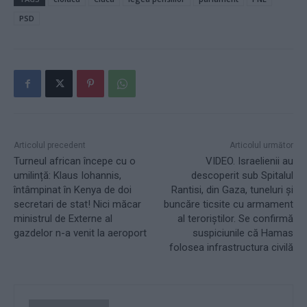
PSD
Articolul precedent
Articolul următor
Turneul african începe cu o
VIDEO. Israelienii au
umilință: Klaus Iohannis,
descoperit sub Spitalul
întâmpinat în Kenya de doi
Rantisi, din Gaza, tuneluri și
secretari de stat! Nici măcar
buncăre ticsite cu armament
ministrul de Externe al
al teroriștilor. Se confirmă
gazdelor n-a venit la aeroport
suspiciunile că Hamas
folosea infrastructura civilă