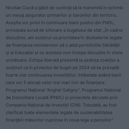
Nicolae Ciucă a găsit de cuviință să le transmită în schimb
un mesaj asigurator primarilor și baronilor din teritoriu.
Aceștia vor primi în continuare banii publici din PNDL,
principala sursă de sifonare a bugetului de stat: „În cadrul
discuțiilor, am susținut ca prioritatea în dezbaterile legate
de finanțarea ministerelor să o aibă portofoliile Sănătății
și al Educației și cu acestea vom începe discuțiile în zilele
următoare. Echipa liberală prezentă la ședința coaliției a
susținut ca în proiectul de buget pe 2024 să se prevadă
foarte clar continuarea investițiilor, întâietate având banii
care vor fi alocați celor trei mari linii de finanțare:
Programul Național ”Anghel Saligny”, Programul Național
de Dezvoltare Locală (PNDL) și proiectele derulate prin
Compania Național de Investiții (CNI). Totodată, au fost
clarificat toate elementele legate de sustenabilitatea
finanțării măsurilor cuprinse în noua lege a pensiilor”.