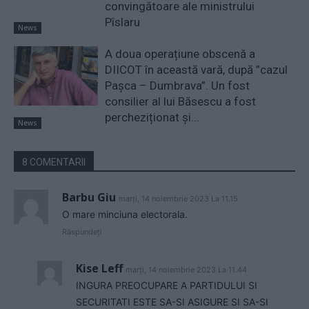
convingătoare ale ministrului
Pîslaru
News
A doua operațiune obscenă a
DIICOT în această vară, după ”cazul
Pașca – Dumbrava”. Un fost
consilier al lui Băsescu a fost
percheziționat și...
News
8 COMENTARII
Barbu Giu
marți, 14 noiembrie 2023 La 11.15
O mare minciuna electorala.
Răspundeți
Kise Leff
marți, 14 noiembrie 2023 La 11.44
INGURA PREOCUPARE A PARTIDULUI SI
SECURITATI ESTE SA-SI ASIGURE SI SA-SI