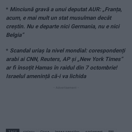
*
Minciună gravă a unui deputat AUR: „Franța,
acum, e mai mult un stat musulman decât
creștin. Nu e departe nici Germania, nu e nici
Belgia”
*
Scandal uriaș la nivel mondial: corespondenți
arabi ai CNN, Reuters, AP și „New York Times”
ar fi însoțit Hamas în raidul din 7 octombrie!
Israelul amenință că-i va lichida
- Advertisement -
TAGS
ciolacu
Ciuca
legea pensiilor
parlament
PNL