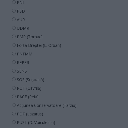
PNL
PSD
AUR
UDMR
PMP (Tomac)
Forța Dreptei (L. Orban)
PNȚMM
REPER
SENS
SOS (Șoșoacă)
POT (Gavrilă)
PACE (Peia)
Acțiunea Conservatoare (Târziu)
PDF (Lazarus)
PUSL (D. Voiculescu)