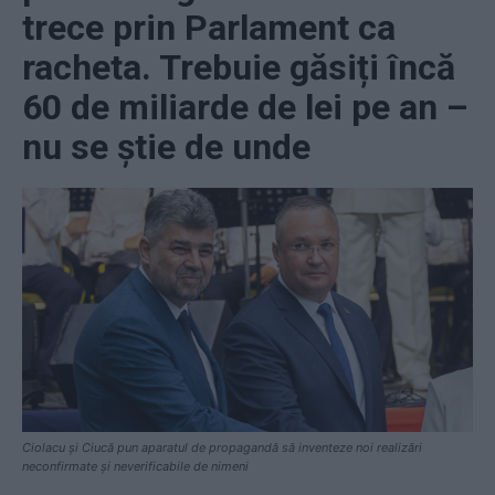
trece prin Parlament ca
racheta. Trebuie găsiți încă
60 de miliarde de lei pe an –
nu se știe de unde
Ciolacu și Ciucă pun aparatul de propagandă să inventeze noi realizări
neconfirmate și neverificabile de nimeni