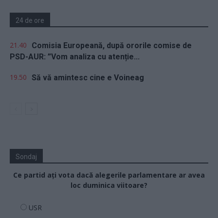
24 de ore
21.40
Comisia Europeană, după ororile comise de
PSD-AUR: ”Vom analiza cu atenție...
19.50
Să vă amintesc cine e Voineag
Sondaj
Ce partid ați vota dacă alegerile parlamentare ar avea
loc duminica viitoare?
USR