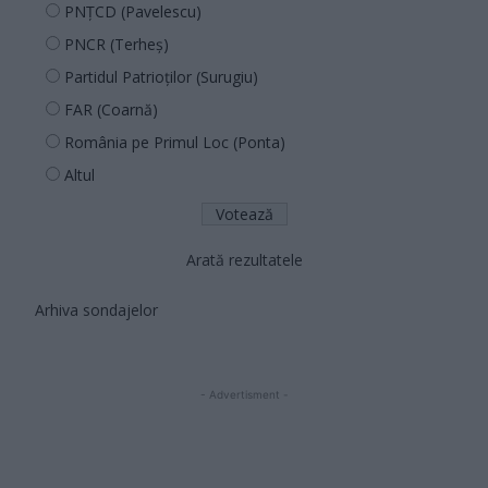
PNȚCD (Pavelescu)
PNCR (Terheș)
Partidul Patrioților (Surugiu)
FAR (Coarnă)
România pe Primul Loc (Ponta)
Altul
Arată rezultatele
Arhiva sondajelor
- Advertisment -