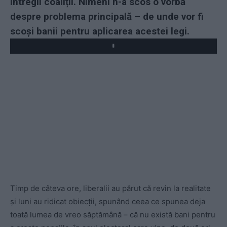
întregii coaliții. Nimeni n-a scos o vorbă
despre problema principală – de unde vor fi
scoși banii pentru aplicarea acestei legi.
Play
Timp de câteva ore, liberalii au părut că revin la realitate
și luni au ridicat obiecții, spunând ceea ce spunea deja
toată lumea de vreo săptămână – că nu există bani pentru