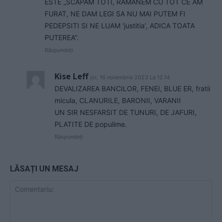
ESTE „SCAPAM TOTI, RAMANEM CU TOT CE AM
FURAT, NE DAM LEGI SA NU MAI PUTEM FI
PEDEPSITI SI NE LUAM ‘justitia’, ADICA TOATA
PUTEREA”.
Răspundeți
Kise Leff
joi, 16 noiembrie 2023 La 12.14
DEVALIZAREA BANCILOR, FENEI, BLUE ER, fratii
micula, CLANURILE, BARONII, VARANII
UN SIR NESFARSIT DE TUNURI, DE JAFURI,
PLATITE DE populime.
Răspundeți
LĂSAȚI UN MESAJ