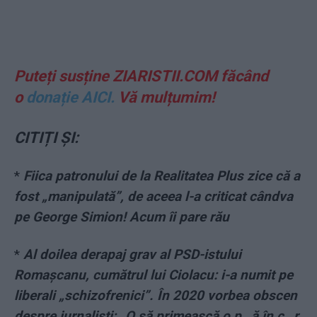
Puteți susține ZIARISTII.COM făcând
o
donație AICI.
Vă mulțumim!
CITIȚI ȘI:
*
Fiica patronului de la Realitatea Plus zice că a
fost „manipulată”, de aceea l-a criticat cândva
pe George Simion! Acum îi pare rău
*
Al doilea derapaj grav al PSD-istului
Romașcanu, cumătrul lui Ciolacu: i-a numit pe
liberali „schizofrenici”. În 2020 vorbea obscen
despre jurnaliști: „O să primească o p…ă în c…r