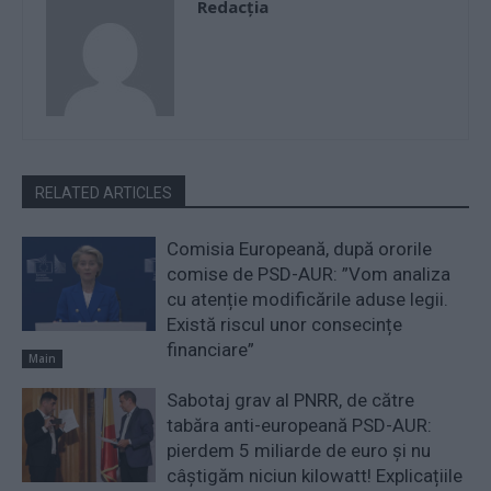
Redacţia
RELATED ARTICLES
Comisia Europeană, după ororile
comise de PSD-AUR: ”Vom analiza
cu atenție modificările aduse legii.
Există riscul unor consecințe
financiare”
Main
Sabotaj grav al PNRR, de către
tabăra anti-europeană PSD-AUR:
pierdem 5 miliarde de euro și nu
câștigăm niciun kilowatt! Explicațiile