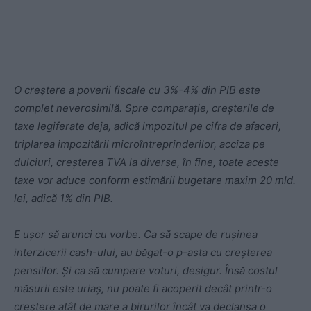
O creștere a poverii fiscale cu 3%-4% din PIB este
complet neverosimilă. Spre comparație, creșterile de
taxe legiferate deja, adică impozitul pe cifra de afaceri,
triplarea impozitării microîntreprinderilor, acciza pe
dulciuri, creșterea TVA la diverse, în fine, toate aceste
taxe vor aduce conform estimării bugetare maxim 20 mld.
lei, adică 1% din PIB.
E ușor să arunci cu vorbe. Ca să scape de rușinea
interzicerii cash-ului, au băgat-o p-asta cu creșterea
pensiilor. Și ca să cumpere voturi, desigur. Însă costul
măsurii este uriaș, nu poate fi acoperit decât printr-o
creștere atât de mare a birurilor încât va declanșa o