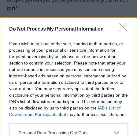
toți!”
*
Socrii primarului Cherecheș, de la Baia Mare,
Do Not Process My Personal Information
au fost prinși în flagrant de DNA când
intermediau o șpagă în justiție. Banii urmau să
If you wish to opt-out of the sale, sharing to third parties, or
processing of your personal or sensitive information for
ajungă la judecătoarea care va da sentința într-
targeted advertising by us, please use the below opt-out
un proces de corupție al ginerelui și care e
section to confirm your selection. Please note that after your
nepoata mituitoarei!
opt-out request is processed you may continue seeing
interest-based ads based on personal information utilized by
us or personal information disclosed to third parties prior to
your opt-out. You may separately opt-out of the further
disclosure of your personal information by third parties on the
IAB’s list of downstream participants. This information may
also be disclosed by us to third parties on the
IAB’s List of
Downstream Participants
that may further disclose it to other
third parties.
ad
Personal Data Processing Opt Outs