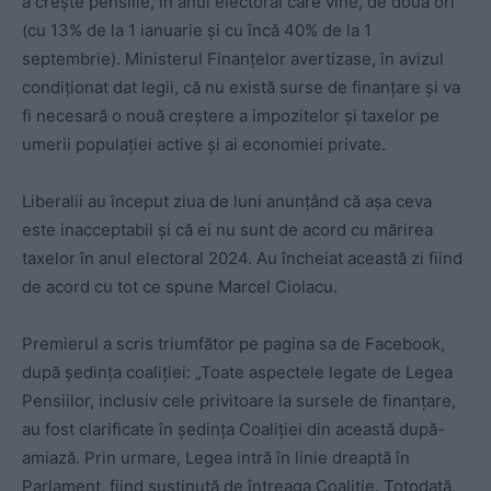
a crește pensiile, în anul electoral care vine, de două ori
(cu 13% de la 1 ianuarie și cu încă 40% de la 1
septembrie). Ministerul Finanțelor avertizase, în avizul
condiționat dat legii, că nu există surse de finanțare și va
fi necesară o nouă creștere a impozitelor și taxelor pe
umerii populației active și ai economiei private.
Liberalii au început ziua de luni anunțând că așa ceva
este inacceptabil și că ei nu sunt de acord cu mărirea
taxelor în anul electoral 2024. Au încheiat această zi fiind
de acord cu tot ce spune Marcel Ciolacu.
Premierul a scris triumfător pe pagina sa de Facebook,
după ședința coaliției: „Toate aspectele legate de Legea
Pensiilor, inclusiv cele privitoare la sursele de finanțare,
au fost clarificate în ședința Coaliției din această după-
amiază. Prin urmare, Legea intră în linie dreaptă în
Parlament, fiind susținută de întreaga Coaliție. Totodată,