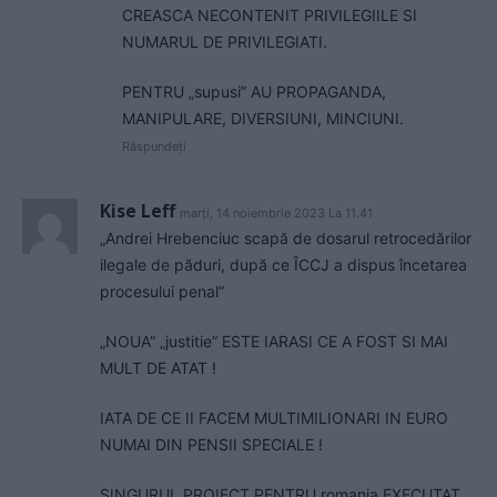
CREASCA NECONTENIT PRIVILEGIILE SI
NUMARUL DE PRIVILEGIATI.
PENTRU „supusi” AU PROPAGANDA,
MANIPULARE, DIVERSIUNI, MINCIUNI.
Răspundeți
Kise Leff
marți, 14 noiembrie 2023 La 11.41
„Andrei Hrebenciuc scapă de dosarul retrocedărilor
ilegale de păduri, după ce ÎCCJ a dispus încetarea
procesului penal”
„NOUA” „justitie” ESTE IARASI CE A FOST SI MAI
MULT DE ATAT !
IATA DE CE II FACEM MULTIMILIONARI IN EURO
NUMAI DIN PENSII SPECIALE !
SINGURUL PROIECT PENTRU romania EXECUTAT