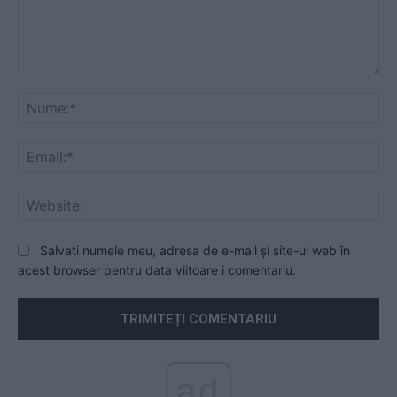
Comentariu:
Nu
Ema
Web
Salvați numele meu, adresa de e-mail și site-ul web în
acest browser pentru data viitoare i comentariu.
ad