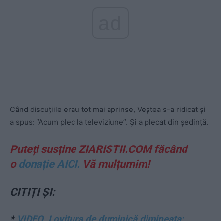
ad
Când discuțiile erau tot mai aprinse, Veștea s-a ridicat și
a spus: ”Acum plec la televiziune”. Ș
i a plecat din ședință.
Puteți susține ZIARISTII.COM făcând
o
donație AICI.
Vă mulțumim!
CITIȚI ȘI:
*
VIDEO. Lovitura de duminică dimineața: