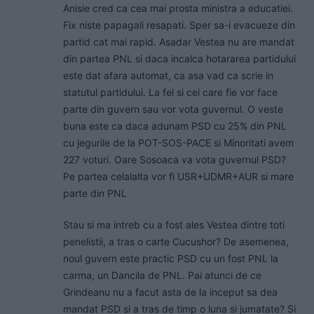
Anisie cred ca cea mai prosta ministra a educatiei.
Fix niste papagali resapati. Sper sa-i evacueze din
partid cat mai rapid. Asadar Vestea nu are mandat
din partea PNL si daca incalca hotararea partidului
este dat afara automat, ca asa vad ca scrie in
statutul partidului. La fel si cei care fie vor face
parte din guvern sau vor vota guvernul. O veste
buna este ca daca adunam PSD cu 25% din PNL
cu jegurile de la POT-SOS-PACE si Minoritati avem
227 voturi. Oare Sosoaca va vota guvernul PSD?
Pe partea celalalta vor fi USR+UDMR+AUR si mare
parte din PNL
Stau si ma intreb cu a fost ales Vestea dintre toti
penelistii, a tras o carte Cucushor? De asemenea,
noul guvern este practic PSD cu un fost PNL la
carma, un Dancila de PNL. Pai atunci de ce
Grindeanu nu a facut asta de la inceput sa dea
mandat PSD si a tras de timp o luna si jumatate? Si