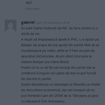
ND?
Răspundeți
gabriel
marți, 16 iunie 2026 La 8.28
Eu sunt foarte mulțumit de ND. Aș face cinste cu o
sticlă de vin.
A reușit să limpezească apele în PNL. L-a ajutat pe
Bolojan să scape de toți spoiții din partid fără să se
murdărească pe mâini, altfel ar fi fost acuzat de
apucături dictatoriale. Acum când totul este la
vedere Bolojan are mâna liberă.
Poate că nu or să fie toți excluși din partid dar la
următorul Congres nici gând să mai ocupe funcții
de decizie în partid.
Susțin liberalismul ca ideologie,ca filosofie,ca model
de dezvoltare economică, dar am inceput să-mi
pun întrebări cam din 2006 de la Tăriceanu și apoi
cu dezastrul Crin Antonescu..