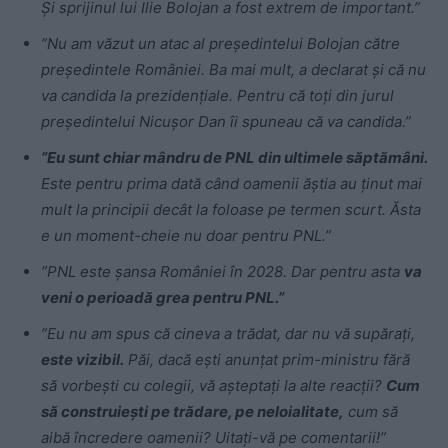
Și sprijinul lui Ilie Bolojan a fost extrem de important.”
”Nu am văzut un atac al președintelui Bolojan către
președintele României. Ba mai mult, a declarat și că nu
va candida la prezidențiale. Pentru că toți din jurul
președintelui Nicușor Dan îi spuneau că va candida.”
”Eu sunt chiar mândru de PNL din ultimele săptămâni.
Este pentru prima dată când oamenii ăștia au ținut mai
mult la principii decât la foloase pe termen scurt. Ăsta
e un moment-cheie nu doar pentru PNL.”
”PNL este șansa României în 2028. Dar pentru asta
va
veni o perioadă grea pentru PNL.”
”Eu nu am spus că cineva a trădat, dar nu vă supărați,
este vizibil.
Păi, dacă ești anunțat prim-ministru fără
să vorbești cu colegii, vă așteptați la alte reacții?
Cum
să construiești pe trădare, pe neloialitate,
cum să
aibă încredere oamenii? Uitați-vă pe comentarii!”