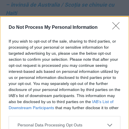
– învinsă de Australia / Scoția se chinuie cu
Haiti
Do Not Process My Personal Information
*
Ziua a 2-a: Gazdele au făcut 7 puncte din 9!
Eroii zilei: Lukici, Larin și Balogun
If you wish to opt-out of the sale, sharing to third parties, or
processing of your personal or sensitive information for
*
Start spectaculos: deschidere cu 3 eliminări,
targeted advertising by us, please use the below opt-out
section to confirm your selection. Please note that after your
victorie asiatică împotriva Europei
opt-out request is processed you may continue seeing
interest-based ads based on personal information utilized by
*
Favoritele Campionatului Mondial: mari
us or personal information disclosed to third parties prior to
surprize în Top 10
your opt-out. You may separately opt-out of the further
disclosure of your personal information by third parties on the
IAB’s list of downstream participants. This information may
*
Start la World Cup 2026! Programul complet
also be disclosed by us to third parties on the
IAB’s List of
al competiției-gigant
Downstream Participants
that may further disclose it to other
third parties.
Personal Data Processing Opt Outs