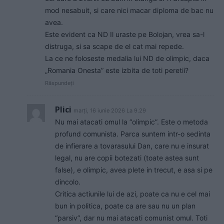
mod nesabuit, si care nici macar diploma de bac nu
avea.
Este evident ca ND Il uraste pe Bolojan, vrea sa-l
distruga, si sa scape de el cat mai repede.
La ce ne foloseste medalia lui ND de olimpic, daca
„Romania Onesta” este izbita de toti peretii?
Răspundeți
Plici
marți, 16 iunie 2026 La 9.29
Nu mai atacati omul la “olimpic”. Este o metoda
profund comunista. Parca suntem intr-o sedinta
de infierare a tovarasului Dan, care nu e insurat
legal, nu are copii botezati (toate astea sunt
false), e olimpic, avea plete in trecut, e asa si pe
dincolo.
Critica actiunile lui de azi, poate ca nu e cel mai
bun in politica, poate ca are sau nu un plan
“parsiv”, dar nu mai atacati comunist omul. Toti