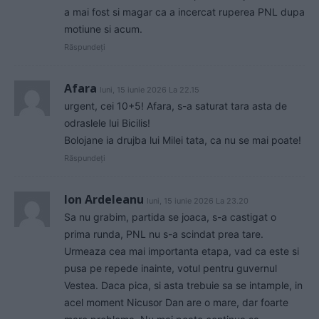
a mai fost si magar ca a incercat ruperea PNL dupa
motiune si acum.
Răspundeți
Afara
luni, 15 iunie 2026 La 22.15
urgent, cei 10+5! Afara, s-a saturat tara asta de
odraslele lui Bicilis!
Bolojane ia drujba lui Milei tata, ca nu se mai poate!
Răspundeți
Ion Ardeleanu
luni, 15 iunie 2026 La 23.20
Sa nu grabim, partida se joaca, s-a castigat o
prima runda, PNL nu s-a scindat prea tare.
Urmeaza cea mai importanta etapa, vad ca este si
pusa pe repede inainte, votul pentru guvernul
Vestea. Daca pica, si asta trebuie sa se intample, in
acel moment Nicusor Dan are o mare, dar foarte