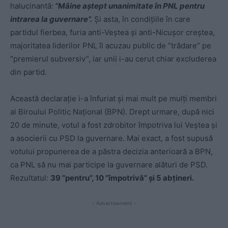
halucinantă:
”Mâine aștept unanimitate în PNL pentru
intrarea la guvernare”.
Și asta, în condițiile în care
partidul fierbea, furia anti-Veștea și anti-Nicușor creștea,
majoritatea liderilor PNL îl acuzau public de ”trădare” pe
”premierul subversiv”, iar unii i-au cerut chiar excluderea
din partid.
Această declarație i-a înfuriat și mai mult pe mulți membri
ai Biroului Politic Național (BPN). Drept urmare, după nici
20 de minute, votul a fost zdrobitor împotriva lui Veștea și
a asocierii cu PSD la guvernare. Mai exact, a fost supusă
votului propunerea de a păstra decizia anterioară a BPN,
ca PNL să nu mai participe la guvernare alături de PSD.
Rezultatul:
39 ”pentru”, 10 ”împotrivă” și 5 abțineri.
- Advertisement -