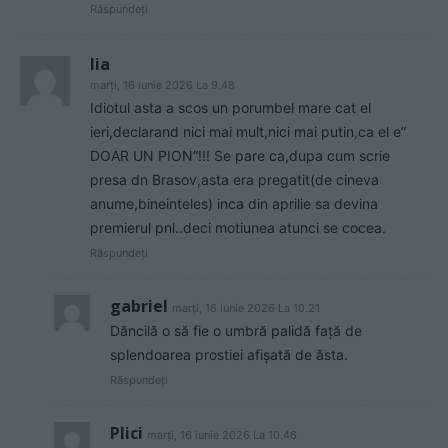
Răspundeți
lia
marți, 16 iunie 2026 La 9.48
Idiotul asta a scos un porumbel mare cat el
ieri,declarand nici mai mult,nici mai putin,ca el e”
DOAR UN PION”!!! Se pare ca,dupa cum scrie
presa dn Brasov,asta era pregatit(de cineva
anume,bineinteles) inca din aprilie sa devina
premierul pnl..deci motiunea atunci se cocea.
Răspundeți
gabriel
marți, 16 iunie 2026 La 10.21
Dăncilă o să fie o umbră palidă față de
splendoarea prostiei afișată de ăsta.
Răspundeți
Plici
marți, 16 iunie 2026 La 10.46