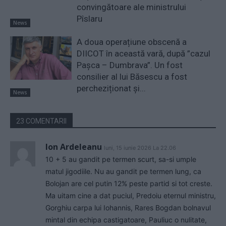
convingătoare ale ministrului
Pîslaru
News
A doua operațiune obscenă a
DIICOT în această vară, după ”cazul
Pașca – Dumbrava”. Un fost
consilier al lui Băsescu a fost
percheziționat și...
News
23 COMENTARII
Ion Ardeleanu
luni, 15 iunie 2026 La 22.06
10 + 5 au gandit pe termen scurt, sa-si umple
matul jigodiile. Nu au gandit pe termen lung, ca
Bolojan are cel putin 12% peste partid si tot creste.
Ma uitam cine a dat puciul, Predoiu eternul ministru,
Gorghiu carpa lui Iohannis, Rares Bogdan bolnavul
mintal din echipa castigatoare, Pauliuc o nulitate,