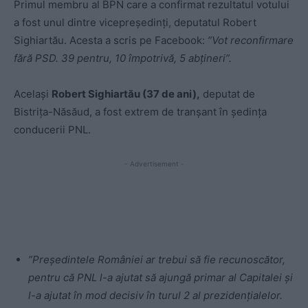
Primul membru al BPN care a confirmat rezultatul votului
a fost unul dintre vicepreședinți, deputatul Robert
Sighiartău. Acesta a scris pe Facebook:
”Vot reconfirmare
fără PSD. 39 pentru, 10 împotrivă, 5 abțineri”.
Același
Robert Sighiartău (37 de ani),
deputat de
Bistrița-Năsăud, a fost extrem de tranșant în ședința
conducerii PNL.
- Advertisement -
”Președintele României ar trebui să fie recunoscător,
pentru că PNL l-a ajutat să ajungă primar al Capitalei și
l-a ajutat în mod decisiv în turul 2 al prezidențialelor.