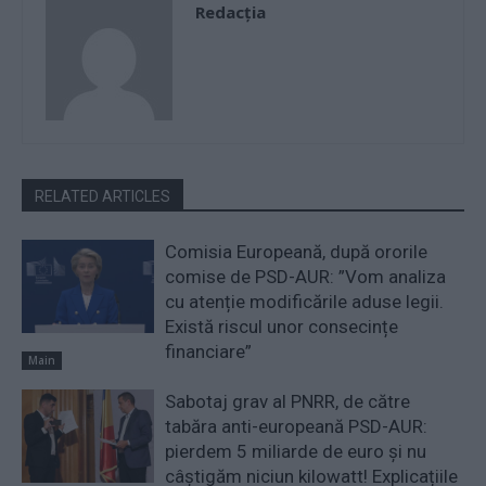
Redacţia
RELATED ARTICLES
Comisia Europeană, după ororile
comise de PSD-AUR: ”Vom analiza
cu atenție modificările aduse legii.
Există riscul unor consecințe
financiare”
Main
Sabotaj grav al PNRR, de către
tabăra anti-europeană PSD-AUR:
pierdem 5 miliarde de euro și nu
câștigăm niciun kilowatt! Explicațiile