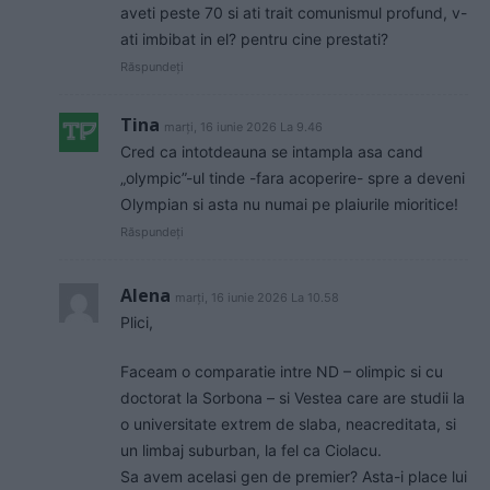
aveti peste 70 si ati trait comunismul profund, v-
ati imbibat in el? pentru cine prestati?
Răspundeți
Tina
marți, 16 iunie 2026 La 9.46
Cred ca intotdeauna se intampla asa cand
„olympic”-ul tinde -fara acoperire- spre a deveni
Olympian si asta nu numai pe plaiurile mioritice!
Răspundeți
Alena
marți, 16 iunie 2026 La 10.58
Plici,
Faceam o comparatie intre ND – olimpic si cu
doctorat la Sorbona – si Vestea care are studii la
o universitate extrem de slaba, neacreditata, si
un limbaj suburban, la fel ca Ciolacu.
Sa avem acelasi gen de premier? Asta-i place lui