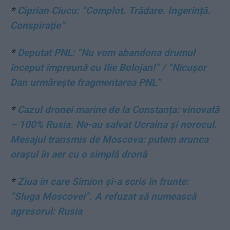
*
Ciprian Ciucu: ”Complot. Trădare. Ingerință.
Conspirație”
*
Deputat PNL: ”Nu vom abandona drumul
început împreună cu Ilie Bolojan!” / ”Nicușor
Dan urmărește fragmentarea PNL”
*
Cazul dronei marine de la Constanța: vinovată
– 100% Rusia. Ne-au salvat Ucraina și norocul.
Mesajul transmis de Moscova: putem arunca
orașul în aer cu o simplă dronă
*
Ziua în care Simion și-a scris în frunte:
”Sluga Moscovei”. A refuzat să numească
agresorul: Rusia