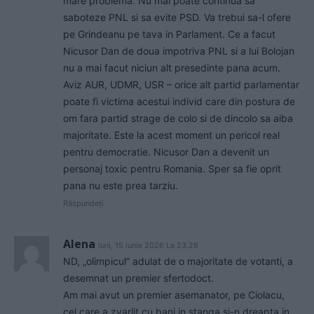
mare problema. Nu mai poate continua sa
saboteze PNL si sa evite PSD. Va trebui sa-l ofere
pe Grindeanu pe tava in Parlament. Ce a facut
Nicusor Dan de doua impotriva PNL si a lui Bolojan
nu a mai facut niciun alt presedinte pana acum.
Aviz AUR, UDMR, USR – orice alt partid parlamentar
poate fi victima acestui individ care din postura de
om fara partid strage de colo si de dincolo sa aiba
majoritate. Este la acest moment un pericol real
pentru democratie. Nicusor Dan a devenit un
personaj toxic pentru Romania. Sper sa fie oprit
pana nu este prea tarziu.
Răspundeți
Alena
luni, 15 iunie 2026 La 23.28
ND, „olimpicul” adulat de o majoritate de votanti, a
desemnat un premier sfertodoct.
Am mai avut un premier asemanator, pe Ciolacu,
cel care a zvarlit cu bani in stanga si-n dreapta in