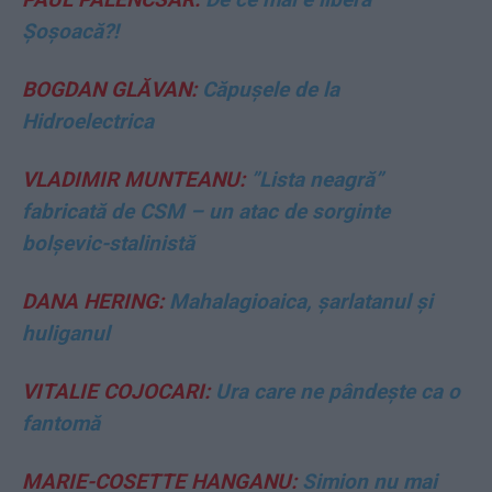
Șoșoacă?!
BOGDAN GLĂVAN:
Căpușele de la
Hidroelectrica
VLADIMIR MUNTEANU:
”Lista neagră”
fabricată de CSM – un atac de sorginte
bolșevic-stalinistă
DANA HERING:
Mahalagioaica, șarlatanul și
huliganul
VITALIE COJOCARI:
Ura care ne pândește ca o
fantomă
MARIE-COSETTE HANGANU:
Simion nu mai