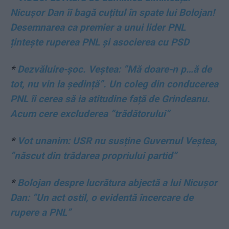
Nicușor Dan îi bagă cuțitul în spate lui Bolojan!
Desemnarea ca premier a unui lider PNL
țintește ruperea PNL și asocierea cu PSD
*
Dezvăluire-șoc. Veștea: ”Mă doare-n p…ă de
tot, nu vin la ședință”. Un coleg din conducerea
PNL îi cerea să ia atitudine față de Grindeanu.
Acum cere excluderea ”trădătorului”
*
Vot unanim: USR nu susține Guvernul Veștea,
”născut din trădarea propriului partid”
*
Bolojan despre lucrătura abjectă a lui Nicușor
Dan: ”Un act ostil, o evidentă încercare de
rupere a PNL”