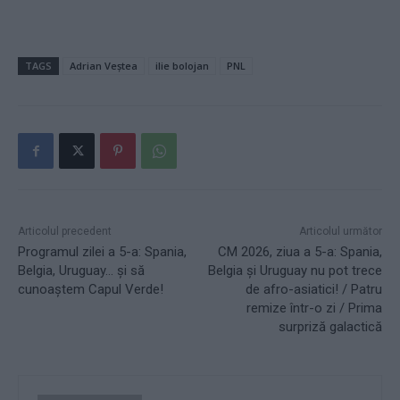
TAGS
Adrian Veștea
ilie bolojan
PNL
Articolul precedent
Articolul următor
Programul zilei a 5-a: Spania,
CM 2026, ziua a 5-a: Spania,
Belgia, Uruguay… și să
Belgia și Uruguay nu pot trece
cunoaștem Capul Verde!
de afro-asiatici! / Patru
remize într-o zi / Prima
surpriză galactică