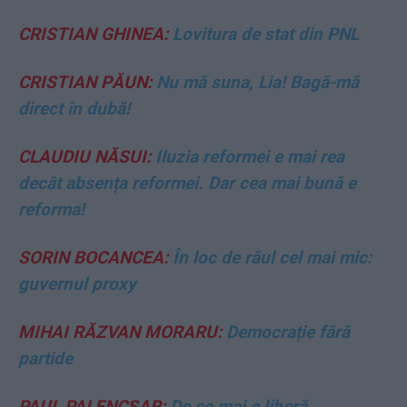
CRISTIAN GHINEA:
Lovitura de stat din PNL
CRISTIAN PĂUN:
Nu mă suna, Lia! Bagă-mă
direct în dubă!
CLAUDIU NĂSUI:
Iluzia reformei e mai rea
decât absența reformei. Dar cea mai bună e
reforma!
SORIN BOCANCEA:
În loc de răul cel mai mic:
guvernul proxy
MIHAI RĂZVAN MORARU:
Democrație fără
partide
PAUL PALENCSAR:
De ce mai e liberă