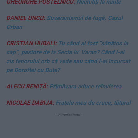
GHEORGHE POSTELNICU:
Nechitiți la minte
DANIEL UNCU:
Suveranismul de fugă. Cazul
Orban
CRISTIAN HUBALI:
Tu când ai fost ”sănătos la
cap”, pastore de la Secta lu’ Varan? Când i-ai
zis tenorului orb că vede sau când l-ai încurcat
pe Doroftei cu Bute?
ALECU RENIȚĂ:
Primăvara aduce reînvierea
NICOLAE DABIJA:
Fratele meu de cruce, tătarul
- Advertisement -