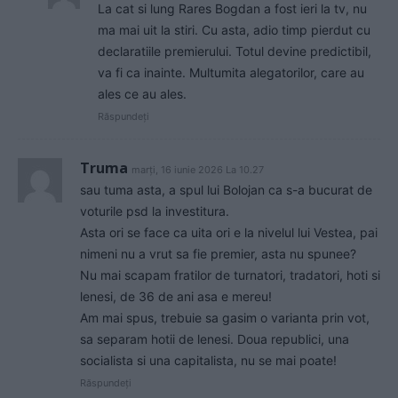
La cat si lung Rares Bogdan a fost ieri la tv, nu
ma mai uit la stiri. Cu asta, adio timp pierdut cu
declaratiile premierului. Totul devine predictibil,
va fi ca inainte. Multumita alegatorilor, care au
ales ce au ales.
Răspundeți
Truma
marți, 16 iunie 2026 La 10.27
sau tuma asta, a spul lui Bolojan ca s-a bucurat de
voturile psd la investitura.
Asta ori se face ca uita ori e la nivelul lui Vestea, pai
nimeni nu a vrut sa fie premier, asta nu spunee?
Nu mai scapam fratilor de turnatori, tradatori, hoti si
lenesi, de 36 de ani asa e mereu!
Am mai spus, trebuie sa gasim o varianta prin vot,
sa separam hotii de lenesi. Doua republici, una
socialista si una capitalista, nu se mai poate!
Răspundeți