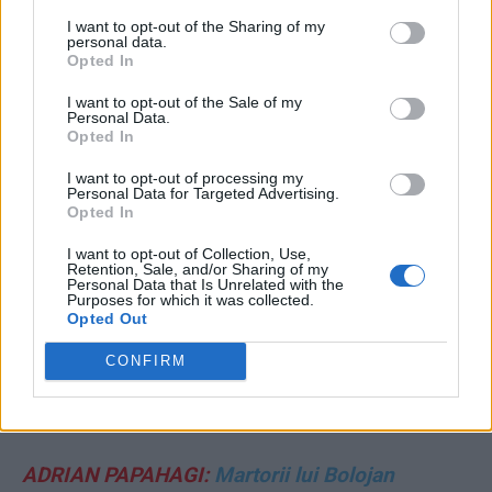
I want to opt-out of the Sharing of my
personal data.
Opted In
I want to opt-out of the Sale of my
Personal Data.
ad
Opted In
I want to opt-out of processing my
Personal Data for Targeted Advertising.
Opted In
I want to opt-out of Collection, Use,
Retention, Sale, and/or Sharing of my
Personal Data that Is Unrelated with the
Purposes for which it was collected.
Opted Out
EDITORIALE:
CONFIRM
GRIGORE CARTIANU:
Mineriada lui Nicușor
ADRIAN PAPAHAGI:
Martorii lui Bolojan