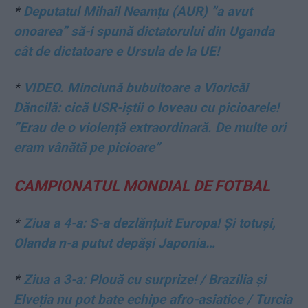
*
Deputatul Mihail Neamțu (AUR) ”a avut
onoarea” să-i spună dictatorului din Uganda
cât de dictatoare e Ursula de la UE!
*
VIDEO. Minciună bubuitoare a Vioricăi
Dăncilă: cică USR-iștii o loveau cu picioarele!
”Erau de o violență extraordinară. De multe ori
eram vânătă pe picioare”
CAMPIONATUL MONDIAL DE FOTBAL
*
Ziua a 4-a: S-a dezlănțuit Europa! Și totuși,
Olanda n-a putut depăși Japonia…
*
Ziua a 3-a: Plouă cu surprize! / Brazilia și
Elveția nu pot bate echipe afro-asiatice / Turcia