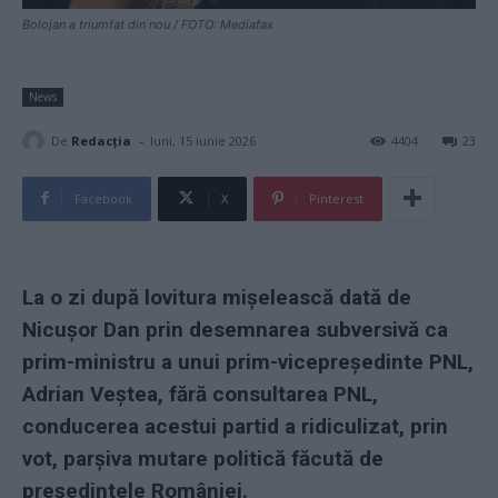
Bolojan a triumfat din nou / FOTO: Mediafax
News
-
De
Redacţia
luni, 15 iunie 2026
4404
23
Facebook
X
Pinterest
La o zi după lovitura mișelească dată de
Nicușor Dan prin desemnarea subversivă ca
prim-ministru a unui prim-vicepreședinte PNL,
Adrian Veștea, fără consultarea PNL,
conducerea acestui partid a ridiculizat, prin
vot, parșiva mutare politică făcută de
președintele României.