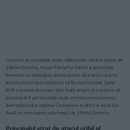
Lucrurile au escaladat acum câteva zile, când la slujba de
Sfântul Dumitru, însuși Patriarhul Daniel a amenințat
Guvernul cu pedeapsa divină pentru că a decis ca anul
acesta pelerinajul tradițional să fie restricționat. Șeful
BOR a preluat discursul altor înalți ierarhi și a pretins că
biserica ar fi persecutată ca pe vremea comunismului,
avertizând că și regimul Ceaușescu a căzut la două luni
după ce interzisese pelerinajul de Sfântul Dumitru.
Principalul vizat de atacul oribil al