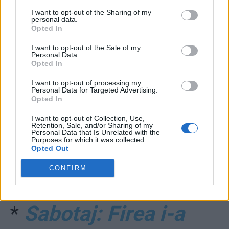
I want to opt-out of the Sharing of my
*
Cum a “pregătit”
personal data.
Opted In
Firea orașul pentru
I want to opt-out of the Sale of my
Personal Data.
Opted In
iarnă: a securizat
I want to opt-out of processing my
Personal Data for Targeted Advertising.
juridic posturile
Opted In
I want to opt-out of Collection, Use,
clientelei PSD. Joi,
Retention, Sale, and/or Sharing of my
Personal Data that Is Unrelated with the
Purposes for which it was collected.
Nicușor Dan va prelua
Opted Out
CONFIRM
Primăria Capitalei
*
Sabotaj: Firea i-a