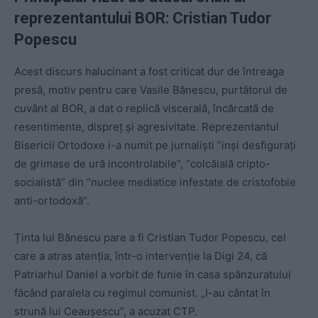
reprezentantului BOR
: Cristian Tudor
Popescu
Acest discurs halucinant a fost criticat dur de întreaga
presă, motiv pentru care Vasile Bănescu, purtătorul de
cuvânt al BOR, a dat o replică viscerală, încărcată de
resentimente, dispreț și agresivitate. Reprezentantul
Bisericii Ortodoxe i-a numit pe jurnaliști “inși desfigurați
de grimase de ură incontrolabile”, “colcăială cripto-
socialistă” din “nuclee mediatice infestate de cristofobie
anti-ortodoxă”.
Ținta lui Bănescu pare a fi Cristian Tudor Popescu, cel
care a atras atenția, într-o intervenție la Digi 24, că
Patriarhul Daniel a vorbit de funie în casa spânzuratului
făcând paralela cu regimul comunist. „I-au cântat în
strună lui Ceaușescu”, a acuzat CTP.