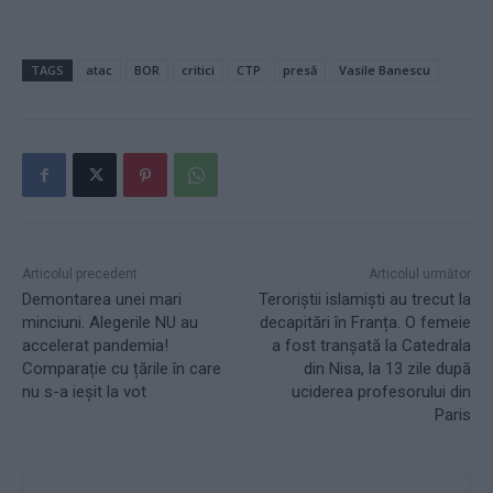
TAGS
atac
BOR
critici
CTP
presă
Vasile Banescu
Articolul precedent
Articolul următor
Demontarea unei mari
Teroriștii islamiști au trecut la
minciuni. Alegerile NU au
decapitări în Franța. O femeie
accelerat pandemia!
a fost tranșată la Catedrala
Comparație cu țările în care
din Nisa, la 13 zile după
nu s-a ieșit la vot
uciderea profesorului din
Paris