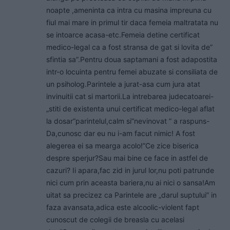
noapte ,ameninta ca intra cu masina impreuna cu
fiul mai mare in primul tir daca femeia maltratata nu
se intoarce acasa-etc.Femeia detine certificat
medico-legal ca a fost stransa de gat si lovita de”
sfintia sa”.Pentru doua saptamani a fost adapostita
intr-o locuinta pentru femei abuzate si consiliata de
un psiholog.Parintele a jurat-asa cum jura atat
invinuitii cat si martorii.La intrebarea judecatoarei-
„stiti de existenta unui certificat medico-legal aflat
la dosar”parintelul,calm si”nevinovat ” a raspuns-
Da,cunosc dar eu nu i-am facut nimic! A fost
alegerea ei sa mearga acolo!”Ce zice biserica
despre sperjur?Sau mai bine ce face in astfel de
cazuri? Ii apara,fac zid in jurul lor,nu poti patrunde
nici cum prin aceasta bariera,nu ai nici o sansa!Am
uitat sa precizez ca Parintele are „darul suptului” in
faza avansata,adica este alcoolic-violent fapt
cunoscut de colegii de breasla cu acelasi