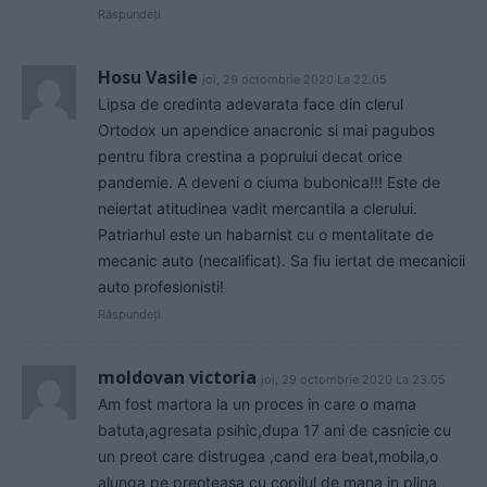
Răspundeți
Hosu Vasile
joi, 29 octombrie 2020 La 22.05
Lipsa de credinta adevarata face din clerul
Ortodox un apendice anacronic si mai pagubos
pentru fibra crestina a poprului decat orice
pandemie. A deveni o ciuma bubonica!!! Este de
neiertat atitudinea vadit mercantila a clerului.
Patriarhul este un habarnist cu o mentalitate de
mecanic auto (necalificat). Sa fiu iertat de mecanicii
auto profesionisti!
Răspundeți
moldovan victoria
joi, 29 octombrie 2020 La 23.05
Am fost martora la un proces in care o mama
batuta,agresata psihic,dupa 17 ani de casnicie cu
un preot care distrugea ,cand era beat,mobila,o
alunga pe preoteasa cu copilul de mana in plina