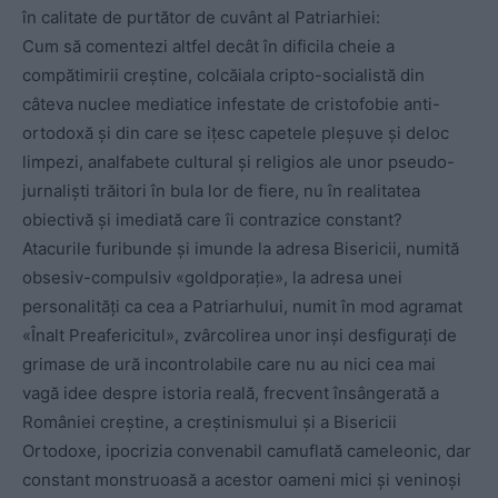
în calitate de purtător de cuvânt al Patriarhiei:
Cum să comentezi altfel decât în dificila cheie a
compătimirii creștine, colcăiala cripto-socialistă din
câteva nuclee mediatice infestate de cristofobie anti-
ortodoxă și din care se ițesc capetele pleșuve și deloc
limpezi, analfabete cultural și religios ale unor pseudo-
jurnaliști trăitori în bula lor de fiere, nu în realitatea
obiectivă și imediată care îi contrazice constant?
Atacurile furibunde și imunde la adresa Bisericii, numită
obsesiv-compulsiv «goldporație», la adresa unei
personalități ca cea a Patriarhului, numit în mod agramat
«Înalt Preafericitul», zvârcolirea unor inși desfigurați de
grimase de ură incontrolabile care nu au nici cea mai
vagă idee despre istoria reală, frecvent însângerată a
României creștine, a creștinismului și a Bisericii
Ortodoxe, ipocrizia convenabil camuflată cameleonic, dar
constant monstruoasă a acestor oameni mici și veninoși