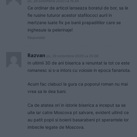
joi, 29 octombrie 2020 La 16.44
Ce ordinar de articol lanseaza boratul de bor, sa le
fie rusine tuturor acestor stafilococi aurii in
mertzane luate fix pe banii prapaditilor care se
inghesuie la pelerinaje!
Răspundeți
Razvan
joi, 29 octombrie 2020 La 20.08
In ultimii 30 de ani biserica a renuntat la tot ce este
romanesc si s-a intors cu voiosie in epoca fanariota.
Acum fac clabuci la gura ca poporul roman nu mai
vrea sa le dea bani.
Ca de atatea ori in istorie biserica a inceput sa se
uite iar catre Moscova pt salvare, evident uitind ce
au patit popii si boierii basarabeni pt sperantele lor
imbecile legate de Moscova.