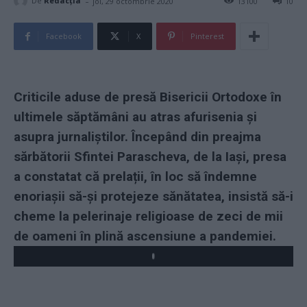
-
De
Redacţia
joi, 29 octombrie 2020
13100
10
Facebook
X
Pinterest
Criticile aduse de presă Bisericii Ortodoxe în
ultimele săptămâni au atras afurisenia și
asupra jurnaliștilor. Începând din preajma
sărbătorii Sfintei Parascheva, de la Iași, presa
a constatat că prelații, în loc să îndemne
enoriașii să-și protejeze sănătatea, insistă să-i
cheme la pelerinaje religioase de zeci de mii
de oameni în plină ascensiune a pandemiei.
Play