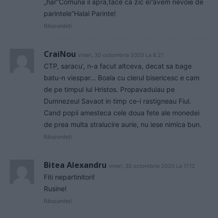
„har”Comuna il apra,tace ca zic ei”avem nevoie de
parintele”Halal Parinte!
Răspundeți
CraiNou
vineri, 30 octombrie 2020 La 8.21
CTP, saracu’, n-a facut altceva, decat sa bage
batu-n viespar… Boala cu clerul bisericesc e cam
de pe timpul lui Hristos. Propavaduiau pe
Dumnezeul Savaot in timp ce-i rastigneau Fiul.
Cand popii amesteca cele doua fete ale monedei
de prea multa stralucire aurie, nu iese nimica bun.
Răspundeți
Bitea Alexandru
vineri, 30 octombrie 2020 La 17.12
Fiti nepartinitori!
Rusine!
Răspundeți