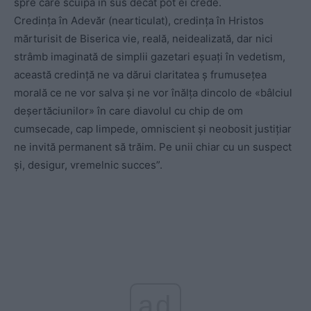
spre care scuipă în sus decât pot ei crede.
Credința în Adevăr (nearticulat), credința în Hristos
mărturisit de Biserica vie, reală, neidealizată, dar nici
strâmb imaginată de simplii gazetari eșuați în vedetism,
această credință ne va dărui claritatea ș frumusețea
morală ce ne vor salva și ne vor înălța dincolo de «bâlciul
deșertăciunilor» în care diavolul cu chip de om
cumsecade, cap limpede, omniscient și neobosit justițiar
ne invită permanent să trăim. Pe unii chiar cu un suspect
și, desigur, vremelnic succes”.
ad