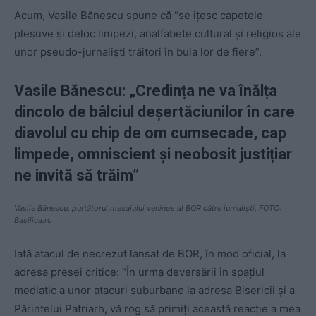
Acum, Vasile Bănescu spune că “se ițesc capetele
pleșuve și deloc limpezi, analfabete cultural și religios ale
unor pseudo-jurnaliști trăitori în bula lor de fiere”.
Vasile Bănescu: „Credința ne va înălța
dincolo de bâlciul deșertăciunilor în care
diavolul cu chip de om cumsecade, cap
limpede, omniscient și neobosit justițiar
ne invită să trăim”
Vasile Bănescu, purtătorul mesajului veninos al BOR către jurnaliști. FOTO:
Basilica.ro
Iată atacul de necrezut lansat de BOR, în mod oficial, la
adresa presei critice: “În urma deversării în spațiul
mediatic a unor atacuri suburbane la adresa Bisericii și a
Părintelui Patriarh, vă rog să primiți această reacție a mea