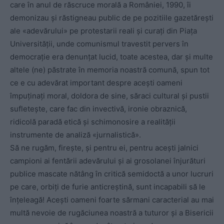
care în anul de răscruce morală a României, 1990, îi
demonizau și răstigneau public de pe pozitiile gazetărești
ale «adevărului» pe protestarii reali și curați din Piața
Universității, unde comunismul travestit pervers în
democrație era denunțat lucid, toate acestea, dar și multe
altele (ne) păstrate în memoria noastră comună, spun tot
ce e cu adevărat important despre acești oameni
împuținați moral, doldora de sine, săraci cultural și pustii
sufletește, care fac din invectivă, ironie obraznică,
ridicolă paradă etică și schimonosire a realității
instrumente de analiză «jurnalistică».
Să ne rugăm, firește, și pentru ei, pentru acești jalnici
campioni ai fentării adevărului și ai grosolanei înjurături
publice mascate nătâng în critică semidoctă a unor lucruri
pe care, orbiți de furie anticreștină, sunt incapabili să le
înțeleagă! Acești oameni foarte sărmani caracterial au mai
multă nevoie de rugăciunea noastră a tuturor și a Bisericii