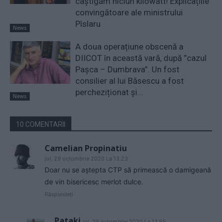
câștigăm niciun kilowatt! Explicațiile
convingătoare ale ministrului
Pîslaru
News
A doua operațiune obscenă a
DIICOT în această vară, după ”cazul
Pașca – Dumbrava”. Un fost
consilier al lui Băsescu a fost
percheziționat și...
News
10 COMENTARII
Camelian Propinatiu
joi, 29 octombrie 2020 La 13.23
Doar nu se aştepta CTP să primească o damigeană
de vin bisericesc merlot dulce.
Răspundeți
Pataki
joi, 29 octombrie 2020 La 13.55