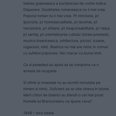
Iesirea golaneasca a purtatorului de vorbe indica
Disperare. Societatea romaneasca nu ii mai vrea.
Poporul roman nu ii mai vrea. Pt minciuna, pt
ipocrizie, pt homosexualitate, pt lacomie, pt
nerusinare, pt sfidare, pt iresponsabilitate, pt risipa,
pt santaj, pt orientalizarea cultului (straie preotesti,
muzica bisericeasca, arhitectura, picturi, icoane,
rugaciuni, idei). Biserica nu mai are nimic in comun
cu sufletul poporului. Nici macar cu bunul simt.
Ca si pesedeul au ajuns sa se comporte ca o
armata de ocupatie.
Si sfintii si moastele nu au ocrotit niciodata pe
nimeni si nimic. Suficient sa se uite cineva in istorie.
Marii ctitori de biserici au sfarsit-o cel mai prost.
Numele lui Brancoveanu va spune ceva?
1848 – inca odata