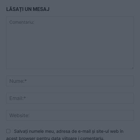
LĂSAȚI UN MESAJ
Comentariu:
Nu
Ema
Web
Salvați numele meu, adresa de e-mail și site-ul web în
acest browser pentru data viitoare i comentariu.