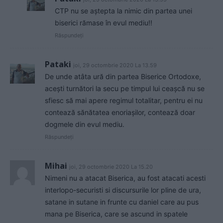
CTP nu se aștepta la nimic din partea unei
biserici rămase în evul mediu!!
Răspundeți
Pataki
joi, 29 octombrie 2020 La 13.59
De unde atâta ură din partea Biserice Ortodoxe,
acești turnători la secu pe timpul lui ceașcă nu se
sfiesc să mai apere regimul totalitar, pentru ei nu
contează sănătatea enoriașilor, contează doar
dogmele din evul mediu.
Răspundeți
Mihai
joi, 29 octombrie 2020 La 15.20
Nimeni nu a atacat Biserica, au fost atacati acesti
interlopo-securisti si discursurile lor pline de ura,
satane in sutane in frunte cu daniel care au pus
mana pe Biserica, care se ascund in spatele