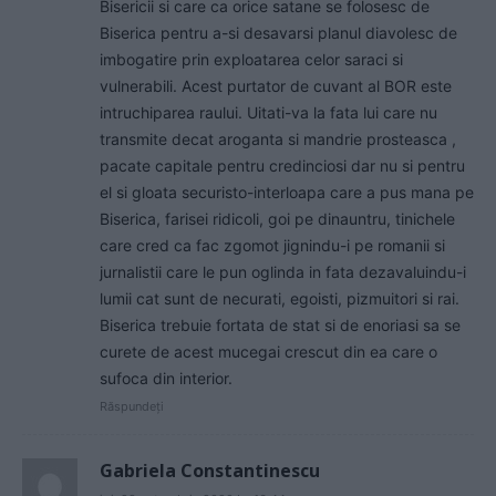
Bisericii si care ca orice satane se folosesc de
Biserica pentru a-si desavarsi planul diavolesc de
imbogatire prin exploatarea celor saraci si
vulnerabili. Acest purtator de cuvant al BOR este
intruchiparea raului. Uitati-va la fata lui care nu
transmite decat aroganta si mandrie prosteasca ,
pacate capitale pentru credinciosi dar nu si pentru
el si gloata securisto-interloapa care a pus mana pe
Biserica, farisei ridicoli, goi pe dinauntru, tinichele
care cred ca fac zgomot jignindu-i pe romanii si
jurnalistii care le pun oglinda in fata dezavaluindu-i
lumii cat sunt de necurati, egoisti, pizmuitori si rai.
Biserica trebuie fortata de stat si de enoriasi sa se
curete de acest mucegai crescut din ea care o
sufoca din interior.
Răspundeți
Gabriela Constantinescu