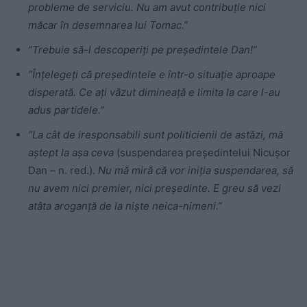
probleme de serviciu. Nu am avut contribuție nici
măcar în desemnarea lui Tomac.”
”Trebuie să-l descoperiți pe președintele Dan!”
”Înțelegeți că președintele e într-o situație aproape
disperată. Ce ați văzut dimineață e limita la care l-au
adus partidele.”
”La cât de iresponsabili sunt politicienii de astăzi, mă
aștept la așa ceva
(suspendarea președintelui Nicușor
Dan
– n. red.).
Nu mă miră că vor iniția suspendarea, să
nu avem nici premier, nici președinte. E greu să vezi
atâta aroganță de la niște neica-nimeni.”