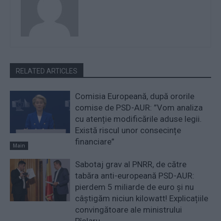
RELATED ARTICLES
Comisia Europeană, după ororile
comise de PSD-AUR: ”Vom analiza
cu atenție modificările aduse legii.
Există riscul unor consecințe
financiare”
Main
Sabotaj grav al PNRR, de către
tabăra anti-europeană PSD-AUR:
pierdem 5 miliarde de euro și nu
câștigăm niciun kilowatt! Explicațiile
convingătoare ale ministrului