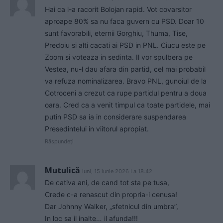
Hai ca i-a racorit Bolojan rapid. Vot covarsitor
aproape 80% sa nu faca guvern cu PSD. Doar 10
sunt favorabili, eternii Gorghiu, Thuma, Tise,
Predoiu si alti cacati ai PSD in PNL. Ciucu este pe
Zoom si voteaza in sedinta. Il vor spulbera pe
Vestea, nu-l dau afara din partid, cel mai probabil
va refuza nominalizarea. Bravo PNL, gunoiul de la
Cotroceni a crezut ca rupe partidul pentru a doua
oara. Cred ca a venit timpul ca toate partidele, mai
putin PSD sa ia in considerare suspendarea
Presedintelui in viitorul apropiat.
Răspundeți
Mutulică
luni, 15 iunie 2026 La 18.42
De cativa ani, de cand tot sta pe tusa,
Crede c-a renascut din propria-i cenusa!
Dar Johnny Walker, „sfetnicul din umbra”,
In loc sa il inalte… il afunda!!!