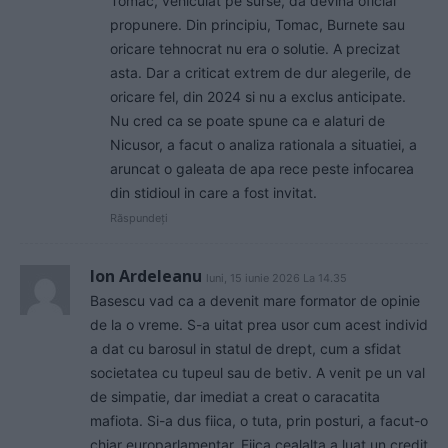
Tomac, vehiculat pe surse, da devina oficial
propunere. Din principiu, Tomac, Burnete sau
oricare tehnocrat nu era o solutie. A precizat
asta. Dar a criticat extrem de dur alegerile, de
oricare fel, din 2024 si nu a exclus anticipate.
Nu cred ca se poate spune ca e alaturi de
Nicusor, a facut o analiza rationala a situatiei, a
aruncat o galeata de apa rece peste infocarea
din stidioul in care a fost invitat.
Răspundeți
Ion Ardeleanu
luni, 15 iunie 2026 La 14.35
Basescu vad ca a devenit mare formator de opinie
de la o vreme. S-a uitat prea usor cum acest individ
a dat cu barosul in statul de drept, cum a sfidat
societatea cu tupeul sau de betiv. A venit pe un val
de simpatie, dar imediat a creat o caracatita
mafiota. Si-a dus fiica, o tuta, prin posturi, a facut-o
chiar europarlamentar. Fiica cealalta a luat un credit