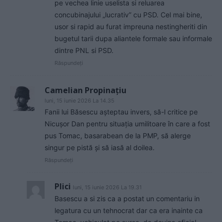
pe vechea linie uselista si reluarea
concubinajului „lucrativ” cu PSD. Cel mai bine,
usor si rapid au furat impreuna nestingheriti din
bugetul tarii dupa aliantele formale sau informale
dintre PNL si PSD.
Răspundeți
Camelian Propinațiu
luni, 15 iunie 2026 La 14.35
Fanii lui Băsescu așteptau invers, să-l critice pe
Nicușor Dan pentru situația umilitoare în care a fost
pus Tomac, basarabean de la PMP, să alerge
singur pe pistă și să iasă al doilea.
Răspundeți
Plici
luni, 15 iunie 2026 La 19.31
Basescu a si zis ca a postat un comentariu in
legatura cu un tehnocrat dar ca era inainte ca