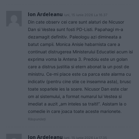
Ion Ardeleanu
luni, 15 iunie 2026 La 16.37
Din cate observ cei care sunt alaturi de Nicusor
Dan si Vestea sunt fosti PD-Listi. Papahagi m-a
dezamagit definitiv. Paleologu azi dimineata a
batut campii. Monica Anisie habarnista care a
continuat distrugerea Ministerului Educatiei acum isi
exprima voma la Antena 3. Predoiu este un golan
care a distrus justitia si etern abonat la un post de
ministru. Ce-mi place este ca parca este alarma cu
indicativ (pentru cine stie ce inseamna asta), brusc
toate soparlele ies la soare. Nicusor Dan este clar
om al sistemului, a format numarul lui Vestea si
imediat a auzit „am inteles sa traiti!”. Asistam la o
comedie in care joaca toate aceste marionete.
Răspundeți
Ion Ardeleanu
luni, 15 iunie 2026 La 17.35