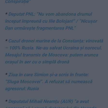
Conspirație”
*
Deputat PNL: ”Nu vom abandona drumul
început împreună cu Ilie Bolojan!” / ”Nicușor
Dan urmărește fragmentarea PNL”
*
Cazul dronei marine de la Constanța: vinovată
– 100% Rusia. Ne-au salvat Ucraina și norocul.
Mesajul transmis de Moscova: putem arunca
orașul în aer cu o simplă dronă
*
Ziua în care Simion și-a scris în frunte:
”Sluga Moscovei”. A refuzat să numească
agresorul: Rusia
*
Deputatul Mihail Neamțu (AUR) ”a avut