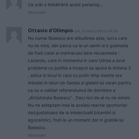
Ce urât a îmbătrânit acest personaj…
Răspundeți
Ottavio d'Olimpio
luni, 15 iunie 2026 La 16.28
Nu numai Basescu are atitudinea asta, lucru care
nu ne mira, dar parca ca la un semn si o gramada
de fosti catei ai marinarului latra nicusoreste :
Lazaroiu, care in momentul in care Udrea a avut
probleme cu justitia a inceput sa apara la Antena 3
, adica in locul in care cu putin timp inainte era
imbaiat in laturi de Gadea si gialatii lui varan pentru
ca nu a validat referendumul de demitere a
„dictatorului Basescu” . Deci nici de el nu ne miram.
Nu ne asteptam insa la aceiasi reactie oportunist-
dezgustatoare de la intelectualii bizantini si
egocentrici, fosti la un moment dat in gratiile lui
Basescu.
Răspundeți