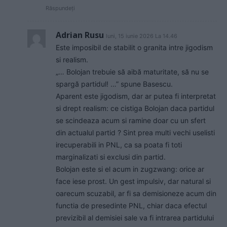
Răspundeți
Adrian Rusu
luni, 15 iunie 2026 La 14.46
Este imposibil de stabilit o granita intre jigodism
si realism.
„… Bolojan trebuie să aibă maturitate, să nu se
spargă partidul! …” spune Basescu.
Aparent este jigodism, dar ar putea fi interpretat
si drept realism: ce cistiga Bolojan daca partidul
se scindeaza acum si ramine doar cu un sfert
din actualul partid ? Sint prea multi vechi uselisti
irecuperabili in PNL, ca sa poata fi toti
marginalizati si exclusi din partid.
Bolojan este si el acum in zugzwang: orice ar
face iese prost. Un gest impulsiv, dar natural si
oarecum scuzabil, ar fi sa demisioneze acum din
functia de presedinte PNL, chiar daca efectul
previzibil al demisiei sale va fi intrarea partidului