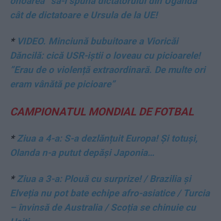
onoarea” să-i spună dictatorului din Uganda
cât de dictatoare e Ursula de la UE!
*
VIDEO. Minciună bubuitoare a Vioricăi
Dăncilă: cică USR-iștii o loveau cu picioarele!
”Erau de o violență extraordinară. De multe ori
eram vânătă pe picioare”
CAMPIONATUL MONDIAL DE FOTBAL
*
Ziua a 4-a: S-a dezlănțuit Europa! Și totuși,
Olanda n-a putut depăși Japonia…
*
Ziua a 3-a: Plouă cu surprize! / Brazilia și
Elveția nu pot bate echipe afro-asiatice / Turcia
– învinsă de Australia / Scoția se chinuie cu