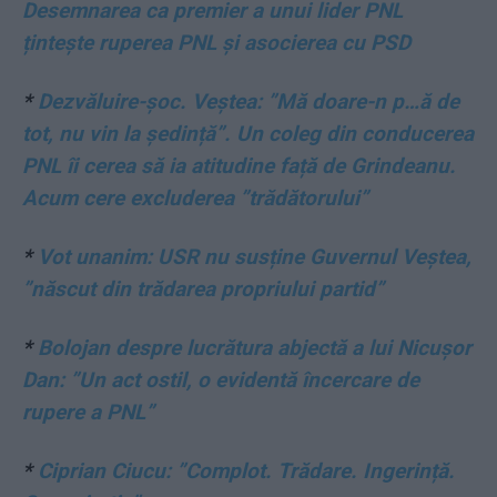
Desemnarea ca premier a unui lider PNL
țintește ruperea PNL și asocierea cu PSD
*
Dezvăluire-șoc. Veștea: ”Mă doare-n p…ă de
tot, nu vin la ședință”. Un coleg din conducerea
PNL îi cerea să ia atitudine față de Grindeanu.
Acum cere excluderea ”trădătorului”
*
Vot unanim: USR nu susține Guvernul Veștea,
”născut din trădarea propriului partid”
*
Bolojan despre lucrătura abjectă a lui Nicușor
Dan: ”Un act ostil, o evidentă încercare de
rupere a PNL”
*
Ciprian Ciucu: ”Complot. Trădare. Ingerință.