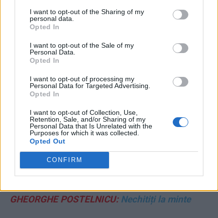
motive ale „năpârlirii” sale
I want to opt-out of the Sharing of my
personal data.
MATEI UDREA:
Privirea întunecată a lui Nicușor
Opted In
I want to opt-out of the Sale of my
Personal Data.
ANDREI COLȚEA:
Teritorii, conducte și tribut.
Opted In
Cum s-a văzut din China vizita lui Putin la
I want to opt-out of processing my
Beijing
Personal Data for Targeted Advertising.
Opted In
VASILE POPOVICI:
Guvernul Tomac și
I want to opt-out of Collection, Use,
Retention, Sale, and/or Sharing of my
scursurile din Parlament
Personal Data that Is Unrelated with the
Purposes for which it was collected.
Opted Out
DOINA DABIJA:
Un gest regretabil
CONFIRM
FLORIN BURTA:
România neonestă
GHEORGHE POSTELNICU:
Nechitiți la minte