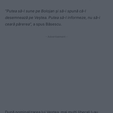
”Putea să-l sune pe Bolojan și să-i spună că-l
desemnează pe Veștea. Putea să-l informeze, nu să-i
ceară părerea”,
a spus Băsescu.
- Advertisement -
După nominalizarea lui Veștea, mai mulți liberali l-au