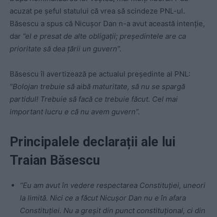
acuzat pe șeful statului că vrea să scindeze PNL-ul.
Băsescu a spus că Nicușor Dan n-a avut această intenție,
dar
”el e presat de alte obligații; președintele are ca
prioritate să dea țării un guvern”.
Băsescu îl avertizează pe actualul președinte al PNL:
”Bolojan trebuie să aibă maturitate, să nu se spargă
partidul! Trebuie să facă ce trebuie făcut. Cel mai
important lucru e că nu avem guvern”.
Principalele declarații ale lui
Traian Băsescu
”Eu am avut în vedere respectarea Constituției, uneori
la limită. Nici ce a făcut Nicușor Dan nu e în afara
Constituției. Nu a greșit din punct constituțional, ci din