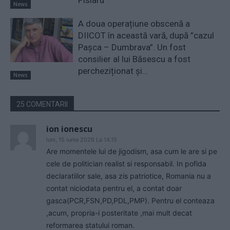
Pîslaru
News
A doua operațiune obscenă a
DIICOT în această vară, după ”cazul
Pașca – Dumbrava”. Un fost
consilier al lui Băsescu a fost
percheziționat și...
News
25 COMENTARII
ion ionescu
luni, 15 iunie 2026 La 14.15
Are momentele lui de jigodism, asa cum le are si pe
cele de politician realist si responsabil. In pofida
declaratiilor sale, asa zis patriotice, Romania nu a
contat niciodata pentru el, a contat doar
gasca(PCR,FSN,PD,PDL,PMP). Pentru el conteaza
,acum, propria-i posteritate ,mai mult decat
reformarea statului roman.