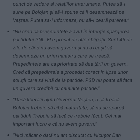
punct de vedere al relațiilor interumane. Putea să-l
sune pe Bolojan și să-i spune că îl desemnează pe
Veștea. Putea să-l informeze, nu să-i ceară părerea.”
”Nu cred că președintele a avut în intenție spargerea
partidului PNL. El e presat de alte obligații. Sunt 45 de
zile de când nu avem guvern și nu a reușit să
desemneze un prim ministru care se treacă.
Președintele are ca prioritate să dea țării un guvern.
Cred că președintele a procedat corect în lipsa unor
soluții care să vină de la partide. PSD nu poate să facă
un guvern credibil cu celelalte partide.”
”Dacă liberalii ajută Guvernul Veștea, o să treacă.
Bolojan trebuie să aibă maturitate, să nu se spargă
partidul! Trebuie să facă ce trebuie făcut. Cel mai
important lucru e că nu avem guvern.”
”Nici măcar o dată nu am discutat cu Nicușor Dan