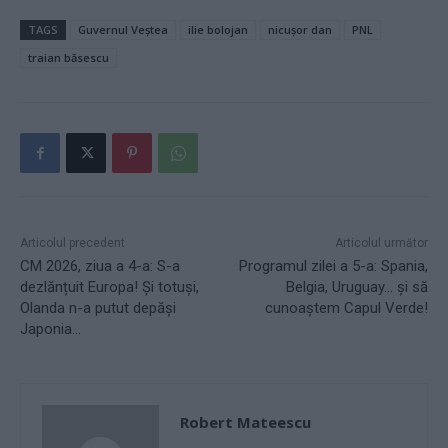
TAGS
Guvernul Veștea
ilie bolojan
nicușor dan
PNL
traian băsescu
Articolul precedent
Articolul următor
CM 2026, ziua a 4-a: S-a
Programul zilei a 5-a: Spania,
dezlănțuit Europa! Și totuși,
Belgia, Uruguay… și să
Olanda n-a putut depăși
cunoaștem Capul Verde!
Japonia…
Robert Mateescu