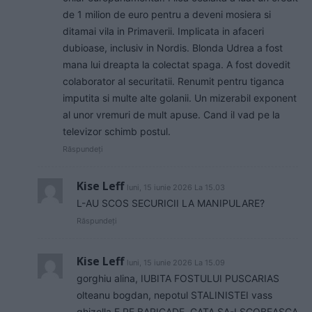
de 1 milion de euro pentru a deveni mosiera si
ditamai vila in Primaverii. Implicata in afaceri
dubioase, inclusiv in Nordis. Blonda Udrea a fost
mana lui dreapta la colectat spaga. A fost dovedit
colaborator al securitatii. Renumit pentru tiganca
imputita si multe alte golanii. Un mizerabil exponent
al unor vremuri de mult apuse. Cand il vad pe la
televizor schimb postul.
Răspundeți
Kise Leff
luni, 15 iunie 2026 La 15.03
L-AU SCOS SECURICII LA MANIPULARE?
Răspundeți
Kise Leff
luni, 15 iunie 2026 La 15.09
gorghiu alina, IUBITA FOSTULUI PUSCARIAS
olteanu bogdan, nepotul STALINISTEI vass
ghizella E PE BARICADE, GATA SA-I SCOBEASCA