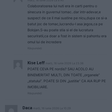
marți, 16 iunie 2026 La 9.40
Colaboratosrea lui nuti era in carti pentru o
sinecura in guvernul tomac..dar intr-adevar,e
suspect de ce il mai sustine pe nicu,dupa ce si-a
batut joc de tomac,lucrandu-l asa jegos,ca pe
Bolojan.S-au poate stia si el de lucratura
securiratii,ca doar a fost in sistem si pahontu era
omul lui de incredere
Răspundeți
Kise Leff
marți, 16 iunie 2026 La 23.38
POATE CEVA PE nordis? SAU ACOLO AU
BINEMERITAT MULTI, DIN TOATE „organele”
„statului”. POATE SI DIN „justitie” CA AIA RUP PE
IMOBILIARE.
Răspundeți
Daca
marți, 16 iunie 2026 La 10.29