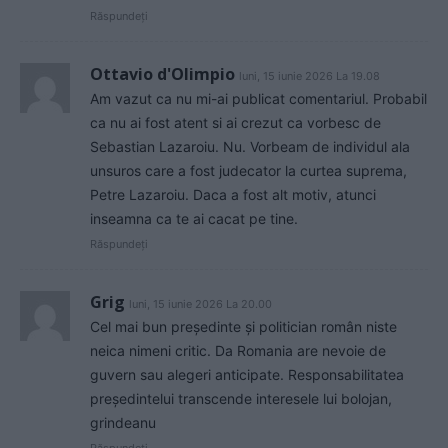
Răspundeți
Ottavio d'Olimpio
luni, 15 iunie 2026 La 19.08
Am vazut ca nu mi-ai publicat comentariul. Probabil
ca nu ai fost atent si ai crezut ca vorbesc de
Sebastian Lazaroiu. Nu. Vorbeam de individul ala
unsuros care a fost judecator la curtea suprema,
Petre Lazaroiu. Daca a fost alt motiv, atunci
inseamna ca te ai cacat pe tine.
Răspundeți
Grig
luni, 15 iunie 2026 La 20.00
Cel mai bun președinte și politician român niste
neica nimeni critic. Da Romania are nevoie de
guvern sau alegeri anticipate. Responsabilitatea
președintelui transcende interesele lui bolojan,
grindeanu