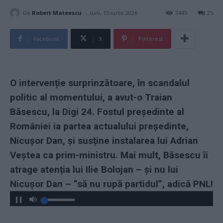
-
De
Robert Mateescu
luni, 15 iunie 2026
3445
25
Facebook
X
Pinterest
O intervenție surprinzătoare, în scandalul
politic al momentului, a avut-o Traian
Băsescu, la Digi 24. Fostul președinte al
României ia partea actualului președinte,
Nicușor Dan, și susține instalarea lui Adrian
Veștea ca prim-ministru. Mai mult, Băsescu îi
atrage atenția lui Ilie Bolojan – și nu lui
Nicușor Dan – ”să nu rupă partidul”, adică PNL!