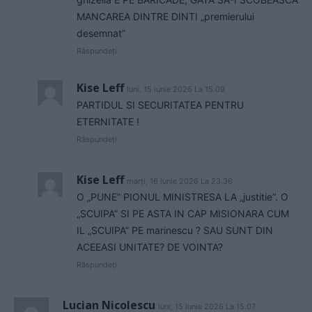
MANCAREA DINTRE DINTI „premierului
desemnat”
Răspundeți
Kise Leff
luni, 15 iunie 2026 La 15.09
PARTIDUL SI SECURITATEA PENTRU
ETERNITATE !
Răspundeți
Kise Leff
marți, 16 iunie 2026 La 23.36
O „PUNE” PIONUL MINISTRESA LA „justitie”. O
„SCUIPA” SI PE ASTA IN CAP MISIONARA CUM
IL „SCUIPA” PE marinescu ? SAU SUNT DIN
ACEEASI UNITATE? DE VOINTA?
Răspundeți
Lucian Nicolescu
luni, 15 iunie 2026 La 15.07