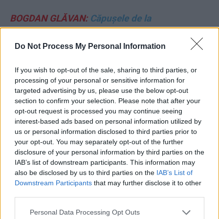
BOGDAN GLĂVAN:
Căpușele de la
Hidroelectrica
Do Not Process My Personal Information
VLADIMIR MUNTEANU:
”Lista neagră”
If you wish to opt-out of the sale, sharing to third parties, or
fabricată de CSM – un atac de sorginte
processing of your personal or sensitive information for
bolșevic-stalinistă
targeted advertising by us, please use the below opt-out
section to confirm your selection. Please note that after your
opt-out request is processed you may continue seeing
DANA HERING:
Mahalagioaica, șarlatanul și
interest-based ads based on personal information utilized by
huliganul
us or personal information disclosed to third parties prior to
your opt-out. You may separately opt-out of the further
VITALIE COJOCARI:
Ura care ne pândește ca o
disclosure of your personal information by third parties on the
IAB’s list of downstream participants. This information may
fantomă
also be disclosed by us to third parties on the
IAB’s List of
Downstream Participants
that may further disclose it to other
MARIE-COSETTE HANGANU:
Simion nu mai
third parties.
mizează pe Trump, îl așteaptă pe Vance. 5
Personal Data Processing Opt Outs