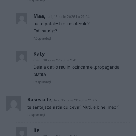
Răspundeți
Maa,
luni, 15 iunie 2026 La 21.24
nu te potolesti cu idioteniile?
Esti haurist?
Răspundeți
Katy
marți, 16 iunie 2026 La 9.41
Deja a dat-o rau in lozincaraie ,propaganda
platita
Răspundeți
Basescule,
luni, 15 iunie 2026 La 21.25
te santajaza astia cu ceva? Nuti, e bine, meci?
Răspundeți
lia