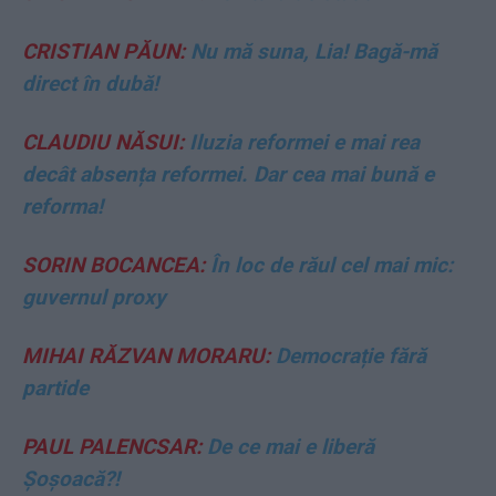
CRISTIAN PĂUN:
Nu mă suna, Lia! Bagă-mă
direct în dubă!
CLAUDIU NĂSUI:
Iluzia reformei e mai rea
decât absența reformei. Dar cea mai bună e
reforma!
SORIN BOCANCEA:
În loc de răul cel mai mic:
guvernul proxy
MIHAI RĂZVAN MORARU:
Democrație fără
partide
PAUL PALENCSAR:
De ce mai e liberă
Șoșoacă?!