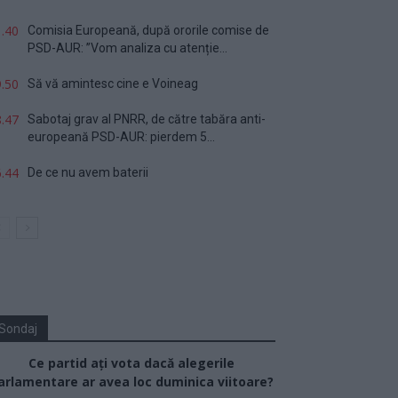
.40
Comisia Europeană, după ororile comise de
PSD-AUR: ”Vom analiza cu atenție...
.50
Să vă amintesc cine e Voineag
.47
Sabotaj grav al PNRR, de către tabăra anti-
europeană PSD-AUR: pierdem 5...
.44
De ce nu avem baterii
Sondaj
Ce partid ați vota dacă alegerile
arlamentare ar avea loc duminica viitoare?