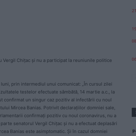
21
19
08
06
Vergil Chițac și nu a participat la reuniunile politice
uni, prin intermediul unui comunicat: „În cursul zilei
ezultatele testelor efectuate sâmbătă, 14 martie a.c., la
t confirmat un singur caz pozitiv al infectării cu noul
lui Mircea Banias. Potrivit declarațiilor domniei sale,
arlamentarii confirmați pozitiv cu noul coronavirus, nu a
at parte senatorul Vergil Chițac și nu a efectuat deplasări
p
ircea Banias este asimptomatic. Și în cazul domniei