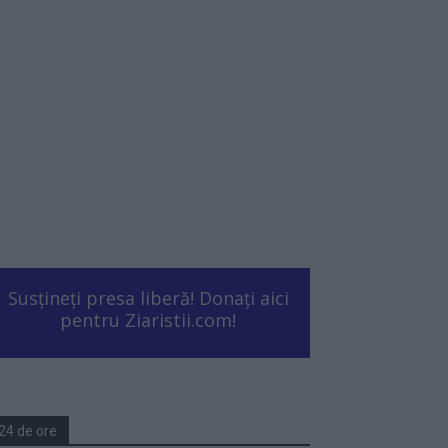
Susțineți presa liberă! Donați aici
pentru Ziaristii.com!
24 de ore