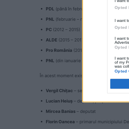
I want t
Opted 
PDL
(până în februarie 2012)
PNL
(februarie – noiembrie 2012)
I want t
Opted 
PC
(2012 – 2015)
I want 
ALDE
(2015 – 2017)
Advertis
Opted 
Pro România
(2017 – decembrie 2019)
I want t
PNL
(din ianuarie 2020).
of my P
was col
Opted 
În acest moment există 5 fruntași liberali in
Vergil Chițac
– senator, candidat la Prim
Lucian Heiuș
– deputat, propus recent mi
Mircea Banias
– deputat
Florin Oancea
– primarul municipiului D