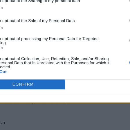
o opt-out of the Sharing of my personal data.
In
o opt-out of the Sale of my Personal Data.
In
to opt-out of processing my Personal Data for Targeted
ing.
In
o opt-out of Collection, Use, Retention, Sale, and/or Sharing
ersonal Data that Is Unrelated with the Purposes for which it
lected.
Out
fectați cu coronavirus:
CONFIRM
ăria Constanța
nistru de Finanțe în Guvernul Cîțu
eva