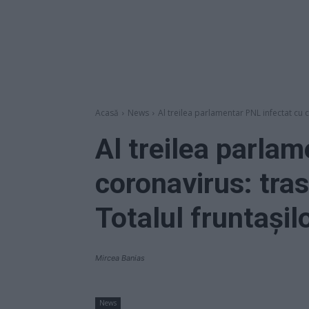
Acasă
News
Al treilea parlamentar PNL infectat cu c
Al treilea parla
coronavirus: tra
Totalul fruntașilo
Mircea Banias
News