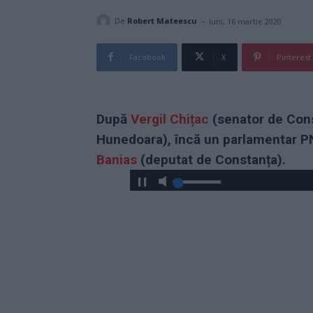
-
De
Robert Mateescu
luni, 16 martie 2020
Facebook
X
Pinterest
După
Vergil Chițac
(senator de Cons
Hunedoara), încă un parlamentar P
Banias
(deputat de Constanța).