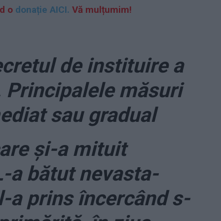
nd o
donație AICI.
Vă mulțumim!
etul de instituire a
. Principalele măsuri
mediat sau gradual
are și-a mituit
 L-a bătut nevasta-
l-a prins încercând s-