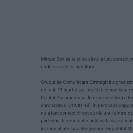
Mircea Banias susține că nu a luat contact cu 
unde s-a aflat și senatorul.
Grupul de Comunicare Strategică a precizat l
de luni, 16 martie a.c., au fost comunicate r
Palatul Parlamentului. În urma acestora a fos
coronavirus (COVID-19), în persoana deputatu
nu a luat contact direct cu niciunul dintre p
participat la reuniunile politice la care a lu
în zone aflate sub atenționare. Deputatul M