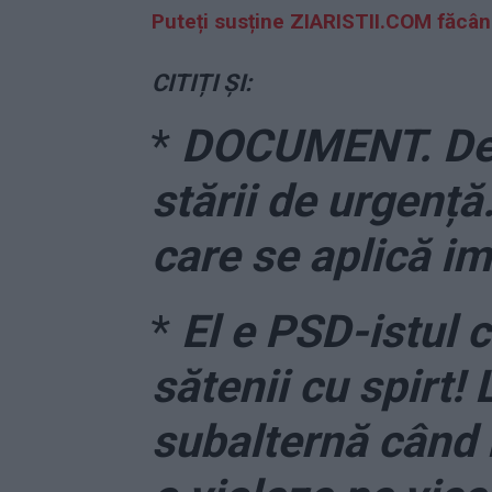
Puteți susține ZIARISTII.COM făcâ
CITIȚI ȘI:
*
DOCUMENT. Decr
stării de urgență
care se aplică i
*
El e PSD-istul c
sătenii cu spirt!
subalternă când 