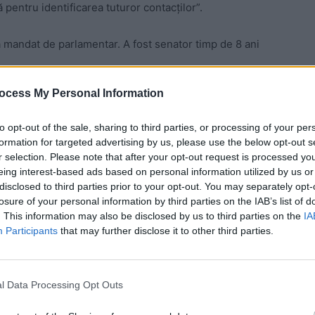
pentru identificarea tuturor contacților”.
ea mandat de parlamentar. A fost senator timp de 8 ani
ocess My Personal Information
 Advertisement -
to opt-out of the sale, sharing to third parties, or processing of your per
formation for targeted advertising by us, please use the below opt-out s
r selection. Please note that after your opt-out request is processed y
eing interest-based ads based on personal information utilized by us or
disclosed to third parties prior to your opt-out. You may separately opt-
losure of your personal information by third parties on the IAB’s list of
. This information may also be disclosed by us to third parties on the
IA
Participants
that may further disclose it to other third parties.
l Data Processing Opt Outs
lui politic. El a trecut prin 5 partide în 8 ani: