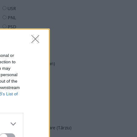
USR
PNL
PSD
AUR
UDMR
PMP (Tomac)
sonal or
ection to
Forța Dreptei (L. Orban)
ou may
PNȚMM
 personal
out of the
REPER
 downstream
SENS
B’s List of
SOS (Șoșoacă)
POT (Gavrilă)
PACE (Peia)
Acțiunea Conservatoare (Târziu)
PDF (Lazarus)