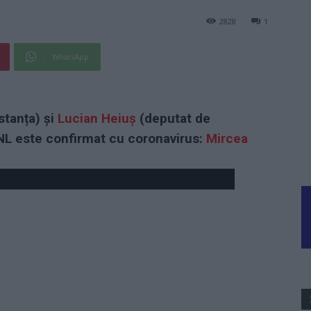
2828
1
WhatsApp
tanța) și
Lucian Heiuș
(deputat de
NL este confirmat cu coronavirus:
Mircea