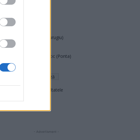
PUSL (D. Voiculescu)
PNȚCD (Pavelescu)
PNCR (Terheș)
Partidul Patrioților (Surugiu)
FAR (Coarnă)
România pe Primul Loc (Ponta)
Altul
Arată rezultatele
Arhiva sondajelor
- Advertisment -