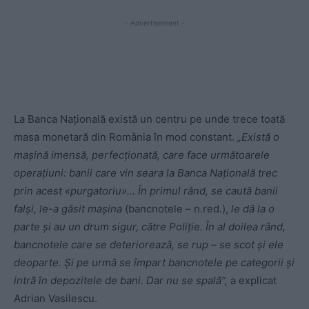
- Advertisement -
La Banca Națională există un centru pe unde trece toată
masa monetară din România în mod constant.
„Există o
mașină imensă, perfecționată, care face următoarele
operațiuni: banii care vin seara la Banca Națională trec
prin acest «purgatoriu»… În primul rând, se caută banii
falși, le-a găsit mașina
(bancnotele – n.red.),
le dă la o
parte și au un drum sigur, către Poliție. În al doilea rând,
bancnotele care se deteriorează, se rup – se scot și ele
deoparte. Și pe urmă se împart bancnotele pe categorii și
intră în depozitele de bani. Dar nu se spală”,
a explicat
Adrian Vasilescu.