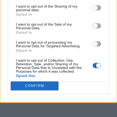
Va avea o pensie de
I want to opt-out of the Sharing of my
personal data.
Opted In
peste 10.000 de lei
I want to opt-out of the Sale of my
Personal Data.
Opted In
*
I-auzi, Ciutacule! „Măi, nemernicule, crezi că
I want to opt-out of processing my
uităm cum colectai sacii cu bănet pe lângă
Personal Data for Targeted Advertising.
Opted In
mafiotul Dan Ioan Popescu?”
I want to opt-out of Collection, Use,
Retention, Sale, and/or Sharing of my
*
În ziua în care a devenit, prin vot, candidatul
Personal Data that Is Unrelated with the
Purposes for which it was collected.
PNL la Primăria Iași, Mihai Chirica și-a văzut
Opted Out
moartea cu ochii
CONFIRM