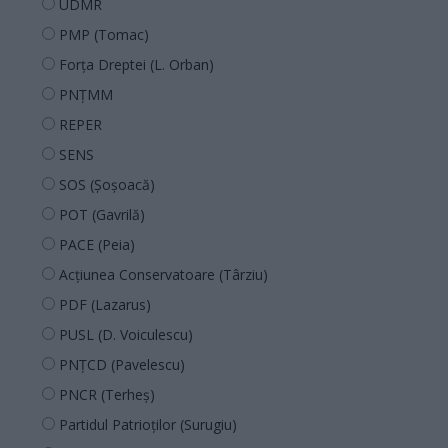
UDMR
PMP (Tomac)
Forța Dreptei (L. Orban)
PNȚMM
REPER
SENS
SOS (Șoșoacă)
POT (Gavrilă)
PACE (Peia)
Acțiunea Conservatoare (Târziu)
PDF (Lazarus)
PUSL (D. Voiculescu)
PNȚCD (Pavelescu)
PNCR (Terheș)
Partidul Patrioților (Surugiu)