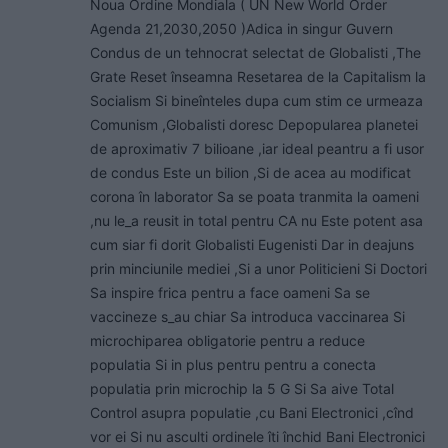
Noua Ordine Mondiala ( UN New World Order
Agenda 21,2030,2050 )Adica in singur Guvern
Condus de un tehnocrat selectat de Globalisti ,The
Grate Reset înseamna Resetarea de la Capitalism la
Socialism Si bineînteles dupa cum stim ce urmeaza
Comunism ,Globalisti doresc Depopularea planetei
de aproximativ 7 bilioane ,iar ideal peantru a fi usor
de condus Este un bilion ,Si de acea au modificat
corona în laborator Sa se poata tranmita la oameni
,nu le_a reusit in total pentru CA nu Este potent asa
cum siar fi dorit Globalisti Eugenisti Dar in deajuns
prin minciunile mediei ,Si a unor Politicieni Si Doctori
Sa inspire frica pentru a face oameni Sa se
vaccineze s_au chiar Sa introduca vaccinarea Si
microchiparea obligatorie pentru a reduce
populatia Si in plus pentru pentru a conecta
populatia prin microchip la 5 G Si Sa aive Total
Control asupra populatie ,cu Bani Electronici ,cînd
vor ei Si nu asculti ordinele îti închid Bani Electronici