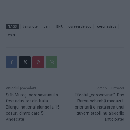
TAGS
bancnote
bani
BNR
coreea de sud
coronavirus
won
Articolul precedent
Articolul următor
Și în Mureș, coronavirusul a
Efectul „coronavirus”. Dan
fost adus tot din Italia.
Barna schimbă macazul:
Bilanțul național ajunge la 15
prioritară e instalarea unui
cazuri, dintre care 5
guvern stabil, nu alegerile
vindecate
anticipate!