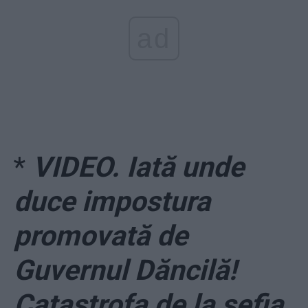
ad
*
VIDEO. Iată unde
duce impostura
promovată de
Guvernul Dăncilă!
Catastrofa de la șefia