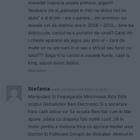
monede! Inapoi la scoala primara, urgent!
Vasilescu zis si „patrunjel in /nici nu strica nici nu
ajuta” e si el om – are o parere… imi amintesc cu
duiosie cat de dobitoc era in 2008 – 2010… bine ba
dobitocule, cardul nu e purtator de virusi? Cand mi-
l citeste aparatul ala jegos sau atm-ul – care de
multe ori nu are bani in el sau e stricat sau furat cu
totul??? Baga-ti tu cardul in insulele Kurile, cash is
king, sapun avem destul…
Răspundeți
Stefania
marți, 24 noiembrie 2020 La 23.57
Manipulare Si Propaganda Mincinoasa Asta Este
scopul Globalistilor Bani Electronici Si o societate
Fara cash adica vor Sa scoata Bani fiat cum le Mai
spune ,odata cu drapelul fals numit covit _19 in
motiv pentru a instaura frica cu ajurorul mediei unor
Doctori Si Politicieni Corupti de Globalisti ,Motivul In