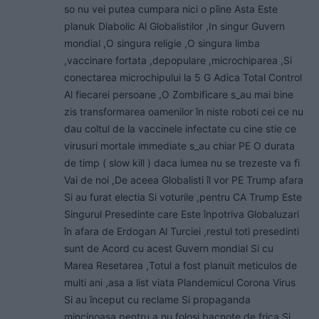
so nu vei putea cumpara nici o pîine Asta Este
planuk Diabolic Al Globalistilor ,In singur Guvern
mondial ,O singura religie ,O singura limba
,vaccinare fortata ,depopulare ,microchiparea ,Si
conectarea microchipului la 5 G Adica Total Control
Al fiecarei persoane ,O Zombificare s_au mai bine
zis transformarea oamenilor în niste roboti cei ce nu
dau coltul de la vaccinele infectate cu cine stie ce
virusuri mortale immediate s_au chiar PE O durata
de timp ( slow kill ) daca lumea nu se trezeste va fi
Vai de noi ,De aceea Globalisti îl vor PE Trump afara
Si au furat electia Si voturile ,pentru CA Trump Este
Singurul Presedinte care Este înpotriva Globaluzari
în afara de Erdogan Al Turciei ,restul toti presedinti
sunt de Acord cu acest Guvern mondial Si cu
Marea Resetarea ,Totul a fost planuit meticulos de
multi ani ,asa a list viata Plandemicul Corona Virus
Si au început cu reclame Si propaganda
mincinoasa pentru a nu folosi bacnote de frica Si