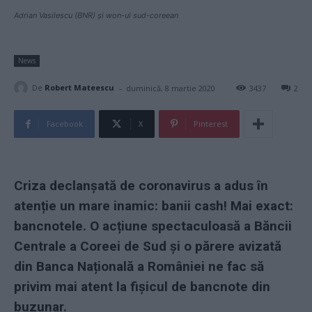
Adrian Vasilescu (BNR) și won-ul sud-coreean
News
-
De
Robert Mateescu
duminică, 8 martie 2020
3437
2
Facebook
X
Pinterest
Criza declanșată de coronavirus a adus în
atenție un mare inamic: banii cash! Mai exact:
bancnotele. O acțiune spectaculoasă a Băncii
Centrale a Coreei de Sud și o părere avizată
din Banca Națională a României ne fac să
privim mai atent la fișicul de bancnote din
buzunar.