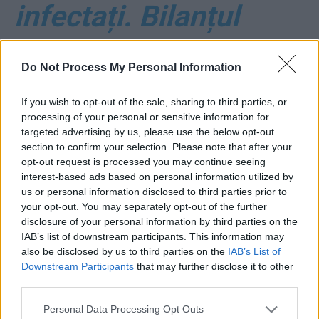
infectați. Bilanțul
mondial: 3.491 de
Do Not Process My Personal Information
morți, 102.188 de
If you wish to opt-out of the sale, sharing to third parties, or
bolnavi
processing of your personal or sensitive information for
targeted advertising by us, please use the below opt-out
section to confirm your selection. Please note that after your
*
Cucoș – pensionar
opt-out request is processed you may continue seeing
interest-based ads based on personal information utilized by
de lux, din motive
us or personal information disclosed to third parties prior to
your opt-out. You may separately opt-out of the further
medicale, la 45 de
disclosure of your personal information by third parties on the
IAB’s list of downstream participants. This information may
also be disclosed by us to third parties on the
IAB’s List of
ani! El ne-a gazat și
Downstream Participants
that may further disclose it to other
third parties.
tot el s-a îmbolnăvit!
Personal Data Processing Opt Outs