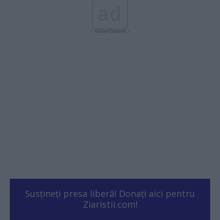
ad
- Advertisment -
Susțineți presa liberă! Donați aici pentru
Ziaristii.com!