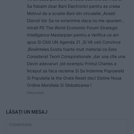
Sa folosim doar Bani Electronici pentru as creea
Motivul de a scoate Bani din circulatie ,Acesti
Diavoli Vor Sa ne extermine daca nu me opunem ,
Intrati PE The World Economic Forum Strategic
Intelligence Masterplan pentru a Verifica ce am
spus Si Cititi UN Agenda 21 ,Si VA veti Convince
,Bineînteles Exista foarte mult material ce Este
Considerat Teorii Conspirationale ,dar una cîte una
Devin adevaruri ,dd exemplu Printul Charles a
început sa faca reclama Si Sa îndemne Popoareld
Si Populatia la the Grate Reset deci Sistine Noua
Ordine Mondiala Si Globalizarea !
Răspundeți
LĂSAȚI UN MESAJ