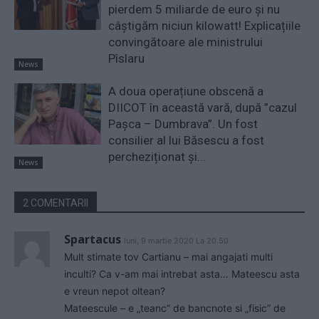
pierdem 5 miliarde de euro și nu
câștigăm niciun kilowatt! Explicațiile
convingătoare ale ministrului
Pîslaru
News
A doua operațiune obscenă a
DIICOT în această vară, după ”cazul
Pașca – Dumbrava”. Un fost
consilier al lui Băsescu a fost
percheziționat și...
News
2 COMENTARII
Spartacus
luni, 9 martie 2020 La 20.50
Mult stimate tov Cartianu – mai angajati multi
inculti? Ca v-am mai intrebat asta… Mateescu asta
e vreun nepot oltean?
Mateescule – e „teanc” de bancnote si „fisic” de