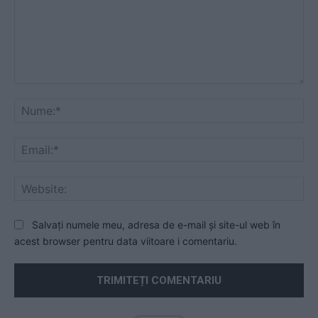
Comentariu:
Nu
Ema
Web
Salvați numele meu, adresa de e-mail și site-ul web în
acest browser pentru data viitoare i comentariu.