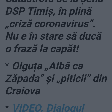
DSP Timiș, în plină
„criză coronavirus”.
Nu e în stare să ducă
o frază la capăt!
*
Olguța „Albă ca
Zăpada” și „piticii” din
Craiova
*
VIDEO. Dialogul