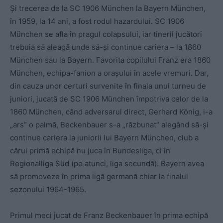
Și trecerea de la SC 1906 München la Bayern München,
în 1959, la 14 ani, a fost rodul hazardului. SC 1906
München se afla în pragul colapsului, iar tinerii jucători
trebuia să aleagă unde să-și continue cariera – la 1860
München sau la Bayern. Favorita copilului Franz era 1860
München, echipa-fanion a orașului în acele vremuri. Dar,
din cauza unor certuri survenite în finala unui turneu de
juniori, jucată de SC 1906 München împotriva celor de la
1860 München, când adversarul direct, Gerhard König, i-a
„ars” o palmă, Beckenbauer s-a „răzbunat” alegând să-și
continue cariera la juniorii lui Bayern München, club a
cărui primă echipă nu juca în Bundesliga, ci în
Regionalliga Süd (pe atunci, liga secundă). Bayern avea
să promoveze în prima ligă germană chiar la finalul
sezonului 1964-1965.
Primul meci jucat de Franz Beckenbauer în prima echipă