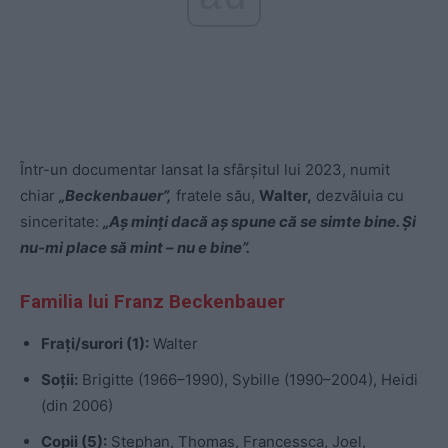
Într-un documentar lansat la sfârșitul lui 2023, numit
chiar
„Beckenbauer”,
fratele său,
Walter,
dezvăluia cu
sinceritate:
„Aș minți dacă aș spune că se simte bine. Și
nu-mi place să mint – nu e bine”.
Familia lui Franz Beckenbauer
Frați/surori (1):
Walter
Soții:
Brigitte (1966–1990), Sybille (1990–2004), Heidi
(din 2006)
Copii (5):
Stephan, Thomas, Francessca, Joel,