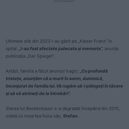
- Advertisement -
Ultimele zile din 2023 l-au găsit pe „Kaiser Franz” în
spital.
„I-au fost afectate judecata și memoria”,
anunța
publicația „Der Spiegel”.
Astăzi, familia a făcut anunțul tragic:
„Cu profundă
tristețe, anunțăm că a murit în somn, duminică,
înconjurat de familia lui. Vă rugăm să-l plângeți în tăcere
și să vă abtineți de la întrebări”.
Starea lui Beckenbauer s-a degradat începând din 2015,
odată cu moartea fiului său,
Stefan.