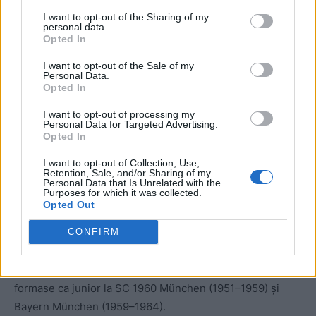
I want to opt-out of the Sharing of my
personal data.
ad
Opted In
I want to opt-out of the Sale of my
Personal Data.
Opted In
I want to opt-out of processing my
Personal Data for Targeted Advertising.
Opted In
I want to opt-out of Collection, Use,
Retention, Sale, and/or Sharing of my
Bayern München
(1964–1977)
Personal Data that Is Unrelated with the
Purposes for which it was collected.
Opted Out
Cosmos New York
(1977–1980, 1983)
Hamburger SV
(1980–1982).
CONFIRM
Înainte de a debuta la seniori, în 1964, Beckenbauer se
formase ca junior la SC 1960 München (1951–1959) și
Bayern München (1959–1964).