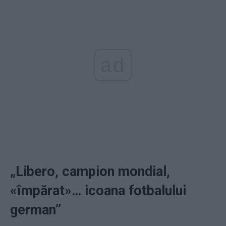
ad
„Libero, campion mondial,
«împărat»… icoana fotbalului
german”