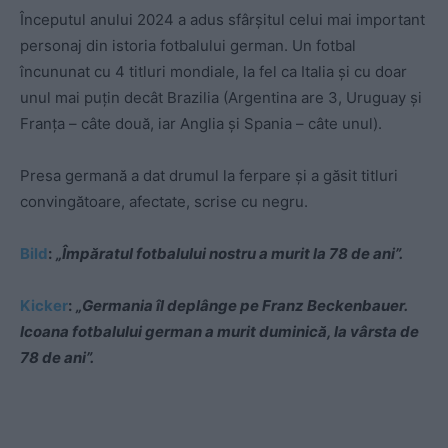
Începutul anului 2024 a adus sfârșitul celui mai important
personaj din istoria fotbalului german. Un fotbal
încununat cu 4 titluri mondiale, la fel ca Italia și cu doar
unul mai puțin decât Brazilia (Argentina are 3, Uruguay și
Franța – câte două, iar Anglia și Spania – câte unul).
Presa germană a dat drumul la ferpare și a găsit titluri
convingătoare, afectate, scrise cu negru.
Bild
:
„Împăratul fotbalului nostru a murit la 78 de ani”.
Kicker
:
„Germania îl deplânge pe Franz Beckenbauer.
Icoana fotbalului german a murit duminică, la vârsta de
78 de ani”.