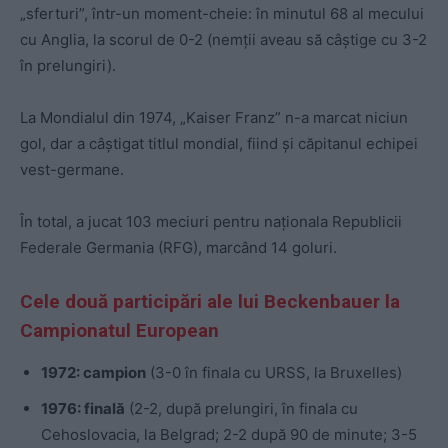
„sferturi”, într-un moment-cheie: în minutul 68 al mecului
cu Anglia, la scorul de 0-2 (nemții aveau să câștige cu 3-2
în prelungiri).
La Mondialul din 1974, „Kaiser Franz” n-a marcat niciun
gol, dar a câștigat titlul mondial, fiind și căpitanul echipei
vest-germane.
În total, a jucat 103 meciuri pentru naționala Republicii
Federale Germania (RFG), marcând 14 goluri.
Cele două participări ale lui Beckenbauer la
Campionatul European
1972: campion
(3-0 în finala cu URSS, la Bruxelles)
1976: finală
(2-2, după prelungiri, în finala cu
Cehoslovacia, la Belgrad; 2-2 după 90 de minute; 3-5