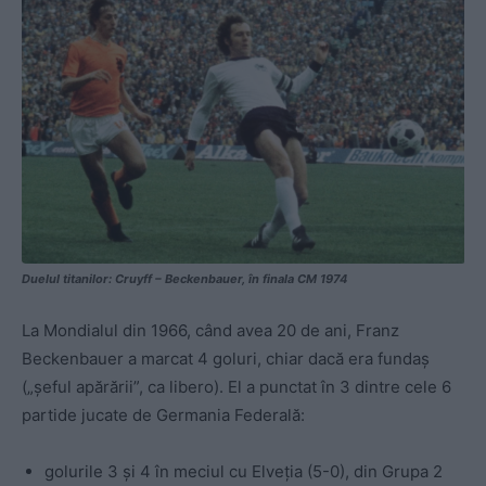
Duelul titanilor: Cruyff – Beckenbauer, în finala CM 1974
La Mondialul din 1966, când avea 20 de ani, Franz
Beckenbauer a marcat 4 goluri, chiar dacă era fundaș
(„șeful apărării”, ca libero). El a punctat în 3 dintre cele 6
partide jucate de Germania Federală:
golurile 3 și 4 în meciul cu Elveția (5-0), din Grupa 2