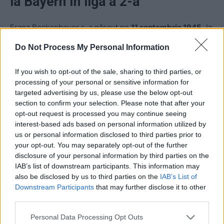
la Bayern în liga a 2-a
Franz Beckenbauer s-a născut pe
11 septembrie 1945,
la
München, la câteva luni după sfârșitul celui de-al Doilea
Do Not Process My Personal Information
Război Mondial. Bavaria, ca întreaga Germanie de Vest,
se afla atunci sub ocupația trupelor aliate (SUA, Marea
If you wish to opt-out of the sale, sharing to third parties, or
Britanie, Franța), în plină denazificare, și se pregătea de
processing of your personal or sensitive information for
istoricul Proces de la Nürnberg. În același timp, estul
targeted advertising by us, please use the below opt-out
section to confirm your selection. Please note that after your
Germaniei se afla sub ocupație sovietică și se pregătea
opt-out request is processed you may continue seeing
să devină dictatură comunistă.
interest-based ads based on personal information utilized by
us or personal information disclosed to third parties prior to
Ca jucător, Franz Beckenbauer a evoluat pentru doar trei
your opt-out. You may separately opt-out of the further
disclosure of your personal information by third parties on the
echipe de seniori:
IAB’s list of downstream participants. This information may
also be disclosed by us to third parties on the
IAB’s List of
Downstream Participants
that may further disclose it to other
third parties.
Personal Data Processing Opt Outs