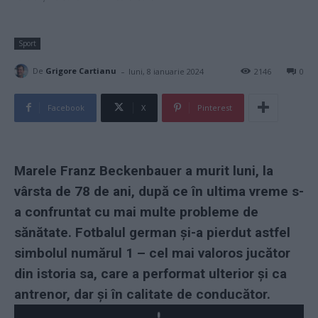
Sport
-
De
Grigore Cartianu
luni, 8 ianuarie 2024
2146
0
Facebook
X
Pinterest
Marele Franz Beckenbauer a murit luni, la
vârsta de 78 de ani, după ce în ultima vreme s-
a confruntat cu mai multe probleme de
sănătate. Fotbalul german și-a pierdut astfel
simbolul numărul 1 – cel mai valoros jucător
din istoria sa, care a performat ulterior și ca
antrenor, dar și în calitate de conducător.