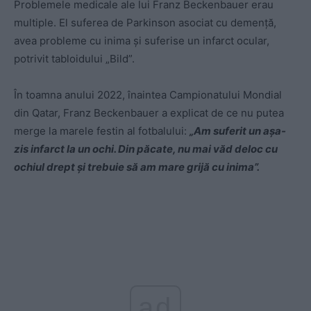
Problemele medicale ale lui Franz Beckenbauer erau
multiple. El suferea de Parkinson asociat cu demență,
avea probleme cu inima și suferise un infarct ocular,
potrivit tabloidului „Bild”.
În toamna anului 2022, înaintea Campionatului Mondial
din Qatar, Franz Beckenbauer a explicat de ce nu putea
merge la marele festin al fotbalului:
„Am suferit un așa-
zis infarct la un ochi. Din păcate, nu mai văd deloc cu
ochiul drept și trebuie să am mare grijă cu inima”.
ad