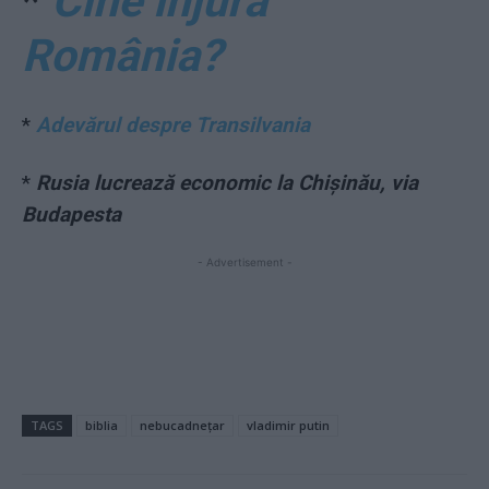
*
Cine înjură
România?
*
Adevărul despre Transilvania
*
Rusia lucrează economic la Chișinău, via
Budapesta
- Advertisement -
TAGS
biblia
nebucadnețar
vladimir putin