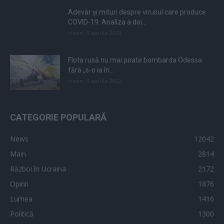
Adevăr și mituri despre virusul care produce
COVID-19. Analiza a doi...
vineri, 3 aprilie 2020
Flota rusă nu mai poate bombarda Odessa
fără „s-o ia în...
vineri, 8 aprilie 2022
CATEGORIE POPULARĂ
News
12042
Main
2814
Război în Ucraina
2172
Opinii
1876
Lumea
1416
Politică
1300