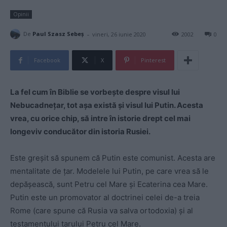
Opinii
-
De
Paul Szasz Sebeș
vineri, 26 iunie 2020
2002
0
Facebook
X
Pinterest
La fel cum în Biblie se vorbește despre visul lui
Nebucadnețar, tot așa există și visul lui Putin. Acesta
vrea, cu orice chip, să intre în istorie drept cel mai
longeviv conducător din istoria Rusiei.
Este greșit să spunem că Putin este comunist. Acesta are
mentalitate de țar. Modelele lui Putin, pe care vrea să le
depășească, sunt Petru cel Mare și Ecaterina cea Mare.
Putin este un promovator al doctrinei celei de-a treia
Rome (care spune că Rusia va salva ortodoxia) și al
testamentului țarului Petru cel Mare.