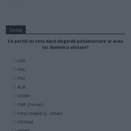
Sondaj
Ce partid ați vota dacă alegerile parlamentare ar avea
loc duminica viitoare?
USR
PNL
PSD
AUR
UDMR
PMP (Tomac)
Forța Dreptei (L. Orban)
PNȚMM
REPER