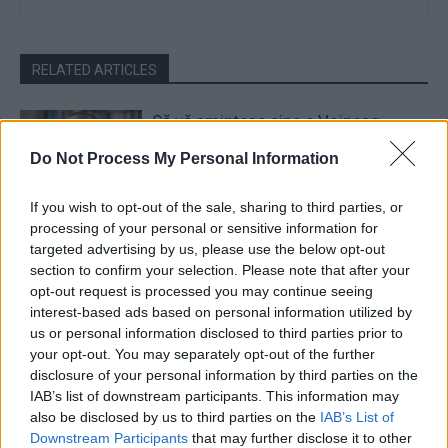
RELATED ARTICLES
Să vă amintesc cine e Voineag
Do Not Process My Personal Information
Opinii
If you wish to opt-out of the sale, sharing to third parties, or
De ce nu avem baterii
processing of your personal or sensitive information for
targeted advertising by us, please use the below opt-out
section to confirm your selection. Please note that after your
opt-out request is processed you may continue seeing
Opinii
interest-based ads based on personal information utilized by
Ortodoxia nucleară a lui Kirill
us or personal information disclosed to third parties prior to
your opt-out. You may separately opt-out of the further
disclosure of your personal information by third parties on the
Opinii
IAB’s list of downstream participants. This information may
also be disclosed by us to third parties on the
IAB’s List of
Downstream Participants
that may further disclose it to other