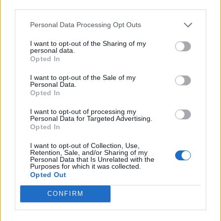
LĂSAȚI UN MESAJ
third parties.
Personal Data Processing Opt Outs
I want to opt-out of the Sharing of my
personal data.
Opted In
I want to opt-out of the Sale of my
Personal Data.
Opted In
Comentariu:
I want to opt-out of processing my
Nu
Personal Data for Targeted Advertising.
Opted In
Ema
I want to opt-out of Collection, Use,
Retention, Sale, and/or Sharing of my
Personal Data that Is Unrelated with the
Purposes for which it was collected.
Web
Opted Out
CONFIRM
Salvați numele meu, adresa de e-mail și site-ul web în
acest browser pentru data viitoare i comentariu.