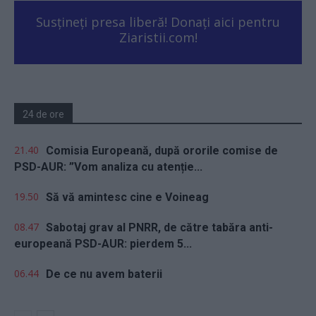
Susțineți presa liberă! Donați aici pentru
Ziaristii.com!
24 de ore
21.40
Comisia Europeană, după ororile comise de
PSD-AUR: ”Vom analiza cu atenție...
19.50
Să vă amintesc cine e Voineag
08.47
Sabotaj grav al PNRR, de către tabăra anti-
europeană PSD-AUR: pierdem 5...
06.44
De ce nu avem baterii