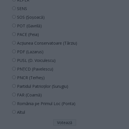
SENS
SOS (Șoșoacă)
POT (Gavrilă)
PACE (Peia)
Acțiunea Conservatoare (Târziu)
PDF (Lazarus)
PUSL (D. Voiculescu)
PNȚCD (Pavelescu)
PNCR (Terheș)
Partidul Patrioților (Surugiu)
FAR (Coarnă)
România pe Primul Loc (Ponta)
Altul