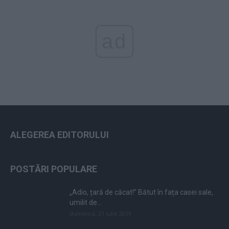
ad
ALEGEREA EDITORULUI
POSTĂRI POPULARE
„Adio, țară de căcat!” Bătut în fața casei sale,
umilit de...
duminică, 21 iulie 2019