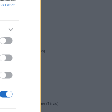
B’s List of
USR
PNL
PSD
AUR
UDMR
PMP (Tomac)
Forța Dreptei (L. Orban)
PNȚMM
REPER
SENS
SOS (Șoșoacă)
POT (Gavrilă)
PACE (Peia)
Acțiunea Conservatoare (Târziu)
PDF (Lazarus)