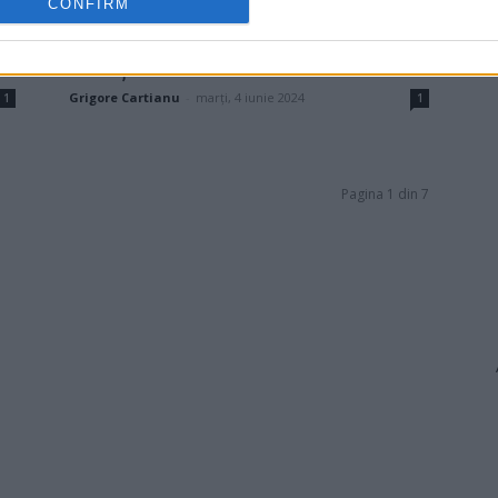
CONFIRM
PORTRET DE CANDIDAT. Dominic
Fritz, neamțul care eliberează
Timișoara de clanuri...
Grigore Cartianu
-
marți, 4 iunie 2024
1
1
Pagina 1 din 7