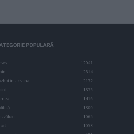
ATEGORIE POPULARĂ
ews
12041
ain
2814
zboi în Ucraina
2172
inii
1875
umea
1416
litică
1300
zvăluiri
1065
ort
1053