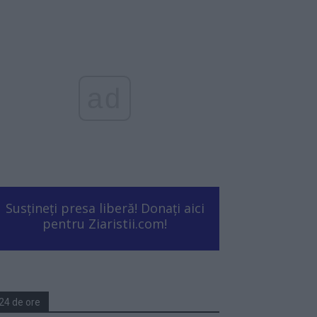
ad
Susțineți presa liberă! Donați aici
pentru Ziaristii.com!
24 de ore