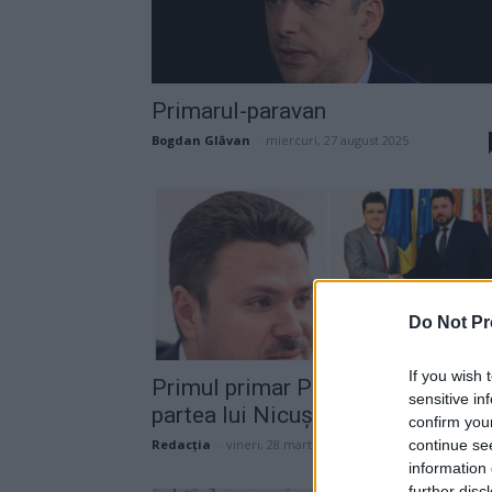
Primarul-paravan
Bogdan Glăvan
-
miercuri, 27 august 2025
Do Not Pr
If you wish 
Primul primar PNL trecut de
sensitive in
partea lui Nicușor Dan a fost...
confirm you
continue se
Redacţia
-
vineri, 28 martie 2025
information 
further disc