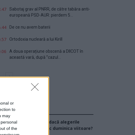
.47
Sabotaj grav al PNRR, de către tabăra anti-
europeană PSD-AUR: pierdem 5...
.44
De ce nu avem baterii
.57
Ortodoxia nucleară a lui Kirill
.06
A doua operațiune obscenă a DIICOT în
această vară, după ”cazul...
sonal or
ection to
Sondaj
ou may
Ce partid ați vota dacă alegerile
 personal
arlamentare ar avea loc duminica viitoare?
out of the
 downstream