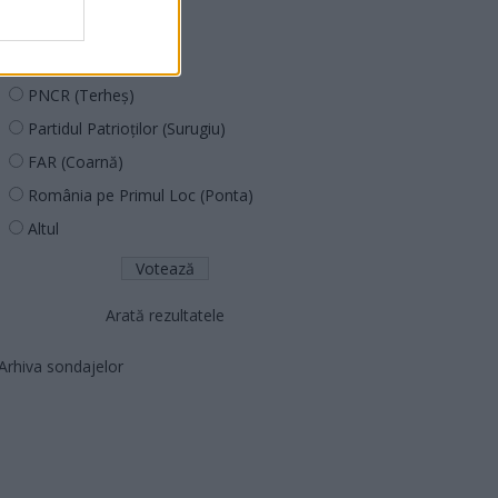
PUSL (D. Voiculescu)
PNȚCD (Pavelescu)
PNCR (Terheș)
Partidul Patrioților (Surugiu)
FAR (Coarnă)
România pe Primul Loc (Ponta)
Altul
Arată rezultatele
Arhiva sondajelor