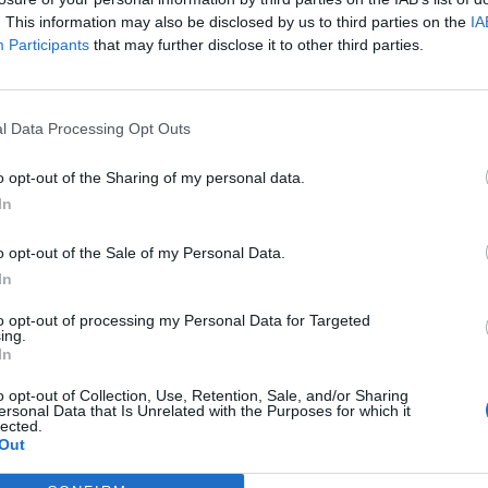
. This information may also be disclosed by us to third parties on the
IA
Participants
that may further disclose it to other third parties.
l Data Processing Opt Outs
o opt-out of the Sharing of my personal data.
i
A murit Emanoil Savin (PSD), cu
In
două luni înainte de a...
o opt-out of the Sale of my Personal Data.
Redacţia
-
duminică, 4 august 2024
2
2
In
to opt-out of processing my Personal Data for Targeted
ing.
In
o opt-out of Collection, Use, Retention, Sale, and/or Sharing
ersonal Data that Is Unrelated with the Purposes for which it
lected.
Out