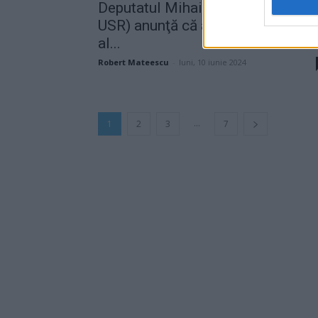
Deputatul Mihai Poliţeanu (ex-
USR) anunţă că a fost ales primar
al...
Robert Mateescu
-
luni, 10 iunie 2024
...
1
2
3
7