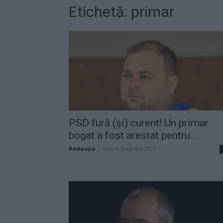
Etichetă: primar
PSD fură (și) curent! Un primar
bogat a fost arestat pentru...
Redacţia
-
vineri, 3 aprilie 2026