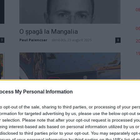
08
06
O șpagă la Mangalia
Paul Palencsar
-
sâmbătă, 23 august 2025
3
8
20
19
ocess My Personal Information
to opt-out of the sale, sharing to third parties, or processing of your per
Kovesi nu are nimic sfânt: l-a
formation for targeted advertising by us, please use the below opt-out s
„umflat” pe primarul pictat în...
r selection. Please note that after your opt-out request is processed y
eing interest-based ads based on personal information utilized by us or
Robert Mateescu
-
marți, 5 noiembrie 2024
34
3
p
disclosed to third parties prior to your opt-out. You may separately opt-
losure of your personal information by third parties on the IAB’s list of