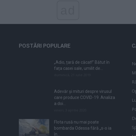
ad
POSTĂRI POPULARE
C
„Adio, țară de căcat!” Bătut în
N
fața casei sale, umilit de...
M
duminică, 21 iulie 2019
Ră
Op
Adevăr și mituri despre virusul
care produce COVID-19. Analiza
L
a doi...
Po
vineri, 3 aprilie 2020
De
Flota rusă nu mai poate
Sp
bombarda Odessa fără „s-o ia
în...