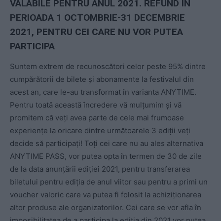
VALABILE PENTRU ANUL 2021. REFUND ÎN
PERIOADA 1 OCTOMBRIE-31 DECEMBRIE
2021, PENTRU CEI CARE NU VOR PUTEA
PARTICIPA
Suntem extrem de recunoscători celor peste 95% dintre
cumpărătorii de bilete și abonamente la festivalul din
acest an, care le-au transformat în varianta ANYTIME.
Pentru toată această încredere vă mulțumim și vă
promitem că veți avea parte de cele mai frumoase
experiențe la oricare dintre următoarele 3 ediții veți
decide să participați! Toți cei care nu au ales alternativa
ANYTIME PASS, vor putea opta în termen de 30 de zile
de la data anunțării ediției 2021, pentru transferarea
biletului pentru ediția de anul viitor sau pentru a primi un
voucher valoric care va putea fi folosit la achiziționarea
altor produse ale organizatorilor. Cei care se vor afla în
imposibilitatea de a participa la ediția din 2021 vor putea