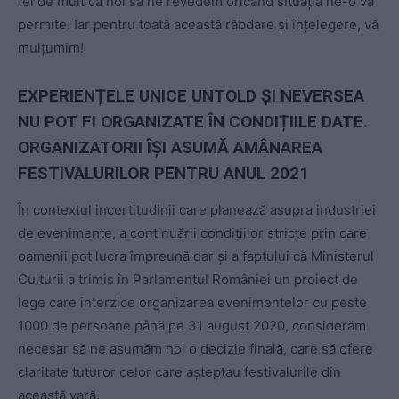
fel de mult ca noi să ne revedem oricând situația ne-o va
permite. Iar pentru toată această răbdare și înțelegere, vă
mulțumim!
EXPERIENȚELE UNICE UNTOLD ȘI NEVERSEA
NU POT FI ORGANIZATE ÎN CONDIȚIILE DATE.
ORGANIZATORII ÎȘI ASUMĂ AMÂNAREA
FESTIVALURILOR PENTRU ANUL 2021
În contextul incertitudinii care planează asupra industriei
de evenimente, a continuării condițiilor stricte prin care
oamenii pot lucra împreună dar și a faptului că Ministerul
Culturii a trimis în Parlamentul României un proiect de
lege care interzice organizarea evenimentelor cu peste
1000 de persoane până pe 31 august 2020, considerăm
necesar să ne asumăm noi o decizie finală, care să ofere
claritate tuturor celor care așteptau festivalurile din
această vară.