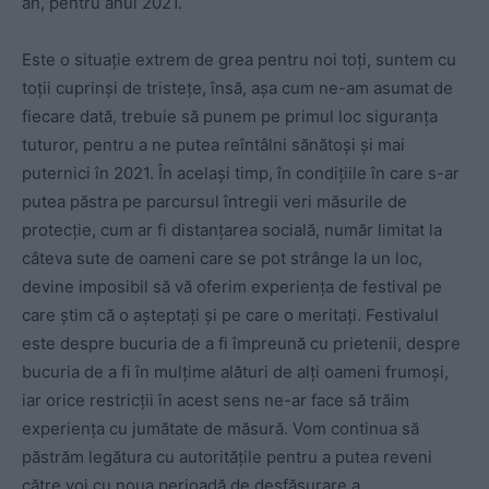
an, pentru anul 2021.
Este o situație extrem de grea pentru noi toți, suntem cu
toții cuprinși de tristețe, însă, așa cum ne-am asumat de
fiecare dată, trebuie să punem pe primul loc siguranța
tuturor, pentru a ne putea reîntâlni sănătoși și mai
puternici în 2021. În același timp, în condițiile în care s-ar
putea păstra pe parcursul întregii veri măsurile de
protecție, cum ar fi distanțarea socială, număr limitat la
câteva sute de oameni care se pot strânge la un loc,
devine imposibil să vă oferim experiența de festival pe
care știm că o așteptați și pe care o meritați. Festivalul
este despre bucuria de a fi împreună cu prietenii, despre
bucuria de a fi în mulțime alături de alți oameni frumoși,
iar orice restricții în acest sens ne-ar face să trăim
experiența cu jumătate de măsură. Vom continua să
păstrăm legătura cu autoritățile pentru a putea reveni
către voi cu noua perioadă de desfășurare a