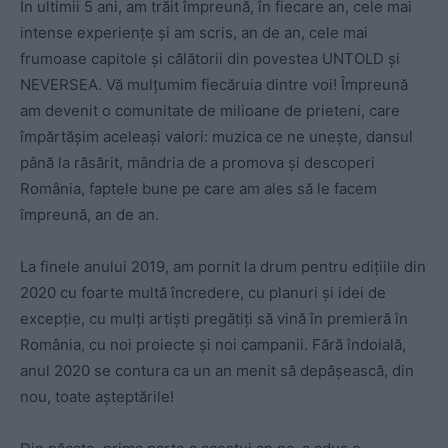
În ultimii 5 ani, am trăit împreună, în fiecare an, cele mai
intense experiențe și am scris, an de an, cele mai
frumoase capitole și călătorii din povestea UNTOLD și
NEVERSEA. Vă mulțumim fiecăruia dintre voi! Împreună
am devenit o comunitate de milioane de prieteni, care
împărtășim aceleași valori: muzica ce ne unește, dansul
până la răsărit, mândria de a promova și descoperi
România, faptele bune pe care am ales să le facem
împreună, an de an.
La finele anului 2019, am pornit la drum pentru edițiile din
2020 cu foarte multă încredere, cu planuri și idei de
excepție, cu mulți artiști pregătiți să vină în premieră în
România, cu noi proiecte și noi campanii. Fără îndoială,
anul 2020 se contura ca un an menit să depășească, din
nou, toate așteptările!