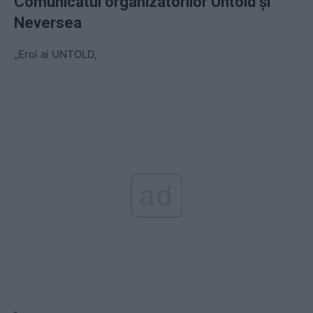
Comunicatul organizatorilor Untold și
Neversea
„Eroi ai UNTOLD,
ad