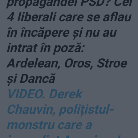
propagandei PSD? Cei
4 liberali care se aflau
în încăpere și nu au
intrat în poză:
Ardelean, Oros, Stroe
și Dancă
VIDEO. Derek
Chauvin, polițistul-
monstru care a