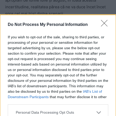
apropiam de lunile iulie și august, în toată această
incertitudine, realitatea părea că ne va duce încet încet
spre cel mai trist dintre scenarii.
Do Not Process My Personal Information
În același timp, am încercat să înțelegem toate
îngrijorările voastre, a zecilor de mii de oameni care ați
If you wish to opt-out of the sale, sharing to third parties, or
cumpărat deja un bilet sau abonament la edițiile din 2020
processing of your personal or sensitive information for
și am considerat că este datoria noastră, ca indiferent de
targeted advertising by us, please use the below opt-out
section to confirm your selection. Please note that after your
deciziile pe care le vor lua autoritățile cu privire la
opt-out request is processed you may continue seeing
desfășurarea evenimentului în acest an, să vă asigurăm
interest-based ads based on personal information utilized by
că aveți posibilitatea de a vă transforma abonamentele și
us or personal information disclosed to third parties prior to
biletele din acest an în abonamente și bilete ANYTIME,
your opt-out. You may separately opt-out of the further
disclosure of your personal information by third parties on the
care vă garantează accesul la una dintre următoarele trei
IAB’s list of downstream participants. This information may
ediții, la alegerea voastră.
also be disclosed by us to third parties on the
IAB’s List of
Downstream Participants
that may further disclose it to other
third parties.
Personal Data Processing Opt Outs