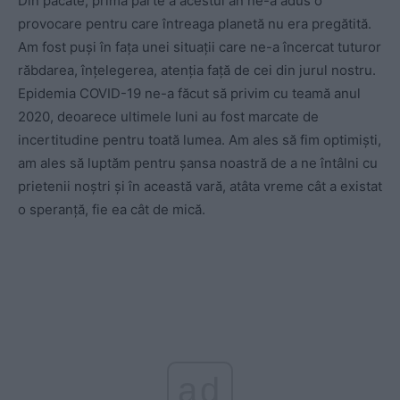
Din păcate, prima parte a acestui an ne-a adus o
provocare pentru care întreaga planetă nu era pregătită.
Am fost puși în fața unei situații care ne-a încercat tuturor
răbdarea, înțelegerea, atenția față de cei din jurul nostru.
Epidemia COVID-19 ne-a făcut să privim cu teamă anul
2020, deoarece ultimele luni au fost marcate de
incertitudine pentru toată lumea. Am ales să fim optimiști,
am ales să luptăm pentru șansa noastră de a ne întâlni cu
prietenii noștri și în această vară, atâta vreme cât a existat
o speranță, fie ea cât de mică.
ad