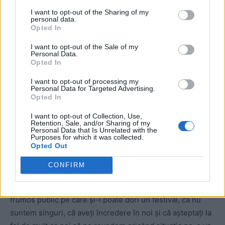
I want to opt-out of the Sharing of my
personal data.
Opted In
ad
I want to opt-out of the Sale of my
Personal Data.
Opted In
I want to opt-out of processing my
Personal Data for Targeted Advertising.
Opted In
I want to opt-out of Collection, Use,
Retention, Sale, and/or Sharing of my
Personal Data that Is Unrelated with the
Ne-am simțit cu adevărat o mare familie când am văzut cu
Purposes for which it was collected.
Opted Out
câtă înțelegere și susținere ați primit vestea noastră,
peste 95% dintre dintre cumpăratorii de bilete și
CONFIRM
abonamente la festivalurile din acest an transformându-le
în ANYTIME. Ne-ați arătat, încă o dată, că avem cel mai
frumos public pe care și-l poate dori un festival, că nu
suntem singuri, că aveți încredere în noi și că așteptați la