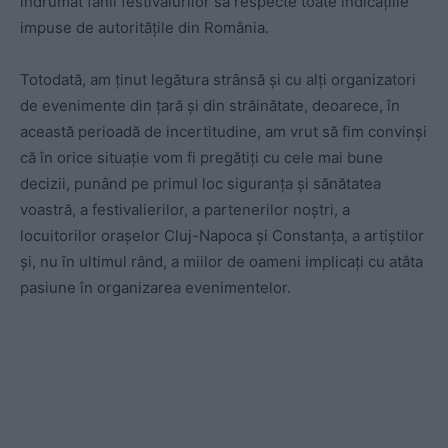
îndrumat fanii festivalurilor să respecte toate indicațiile
impuse de autoritățile din România.
Totodată, am ținut legătura strânsă și cu alți organizatori
de evenimente din țară și din străinătate, deoarece, în
această perioadă de incertitudine, am vrut să fim convinși
că în orice situație vom fi pregătiți cu cele mai bune
decizii, punând pe primul loc siguranța și sănătatea
voastră, a festivalierilor, a partenerilor noștri, a
locuitorilor orașelor Cluj-Napoca și Constanța, a artiștilor
și, nu în ultimul rând, a miilor de oameni implicați cu atâta
pasiune în organizarea evenimentelor.