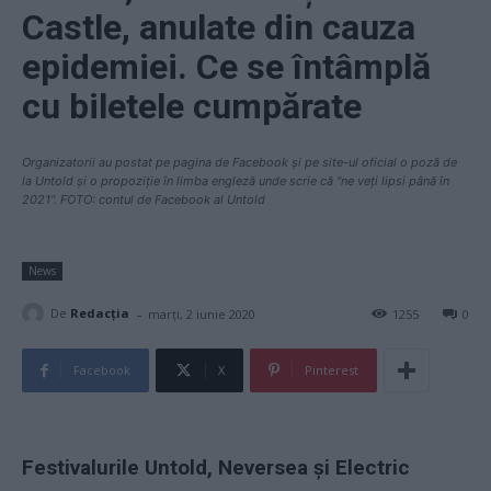
Castle, anulate din cauza
epidemiei. Ce se întâmplă
cu biletele cumpărate
Organizatorii au postat pe pagina de Facebook și pe site-ul oficial o poză de
la Untold și o propoziție în limba engleză unde scrie că "ne veți lipsi până în
2021". FOTO: contul de Facebook al Untold
News
-
De
Redacţia
marți, 2 iunie 2020
1255
0
Facebook
X
Pinterest
Festivalurile Untold, Neversea și Electric