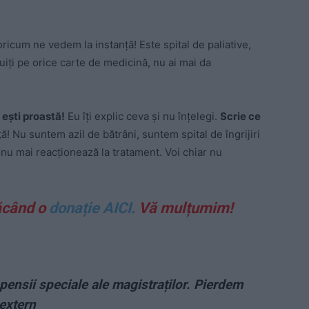
oricum ne vedem la instanţă! Este spital de paliative,
uiţi pe orice carte de medicină, nu ai mai da
ă
eşti proastă!
Eu îţi explic ceva şi nu înţelegi.
Scrie ce
! Nu suntem azil de bătrâni, suntem spital de îngrijiri
 nu mai reacţionează la tratament. Voi chiar nu
ăcând o
donație AICI.
Vă mulțumim!
pensii speciale ale magistraților. Pierdem
 extern