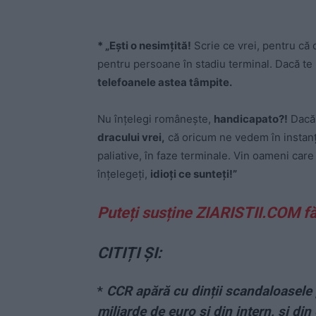
* „Eşti o nesimţită!
Scrie ce vrei, pentru că 
pentru persoane în stadiu terminal. Dacă te 
telefoanele astea tâmpite.
Nu înţelegi româneşte,
handicapato?!
Dac
dracului vrei,
că oricum ne vedem în instanţă
paliative, în faze terminale. Vin oameni care
înţelegeţi,
idioţi ce sunteţi!”
Puteți susține ZIARISTII.COM f
CITIȚI ȘI:
*
CCR apără cu dinții scandaloasele 
miliarde de euro și din intern, și din