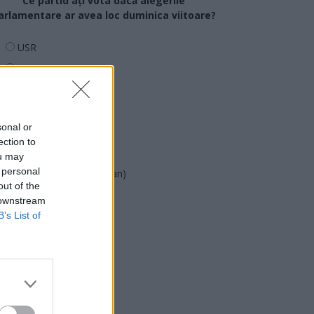
Ce partid ați vota dacă alegerile
arlamentare ar avea loc duminica viitoare?
USR
PNL
PSD
AUR
sonal or
UDMR
ection to
PMP (Tomac)
ou may
 personal
Forța Dreptei (L. Orban)
out of the
PNȚMM
 downstream
REPER
B’s List of
SENS
SOS (Șoșoacă)
POT (Gavrilă)
PACE (Peia)