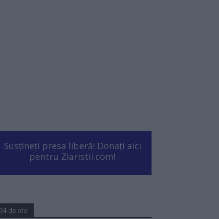
Susțineți presa liberă! Donați aici
pentru Ziaristii.com!
24 de ore