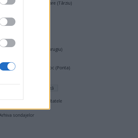
Acțiunea Conservatoare (Târziu)
PDF (Lazarus)
PUSL (D. Voiculescu)
PNȚCD (Pavelescu)
PNCR (Terheș)
Partidul Patrioților (Surugiu)
FAR (Coarnă)
România pe Primul Loc (Ponta)
Altul
Arată rezultatele
Arhiva sondajelor