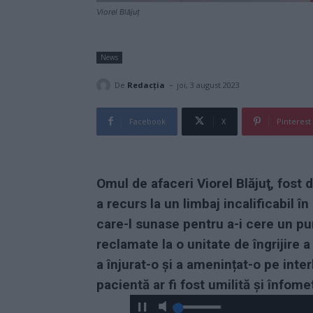
Viorel Blăjuț
News
-
De
Redacţia
joi, 3 august 2023
Facebook
X
Pinterest
Omul de afaceri Viorel Blăjuţ, fost
a recurs la un limbaj incalificabil în
care-l sunase pentru a-i cere un pu
reclamate la o unitate de îngrijire a 
a înjurat-o și a amenințat-o pe int
pacientă ar fi fost umilită şi înfom