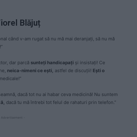
iorel Blăjuț
onal când v-am rugat să nu mă mai deranjaţi, să nu mă
!”
ctor, dar parcă
sunteţi handicapaţi
şi insistaţi! Ce
ine,
neica-nimeni ce eşti,
astfel de discuţii!
Eşti o
 medicale!”
înseamnă, dacă tot nu ai habar ceva medicină! Nu suntem
ză,
dacă tu mă întrebi tot felul de rahaturi prin telefon.”
 Advertisement -