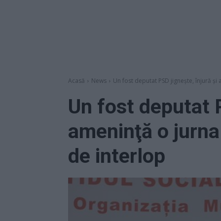
Acasă
News
Un fost deputat PSD jignește, înjură și 
Un fost deputat P
ameninţă o jurnal
de interlop