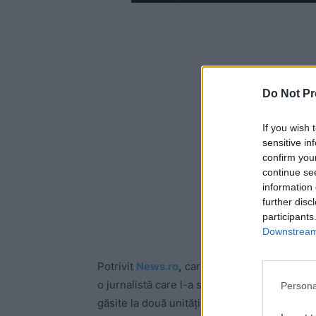
Do Not Pr
If you wish 
sensitive in
confirm you
continue se
information 
further disc
participants
Downstream 
Potrivit
News.ro
,
care citează
Bzi.ro,
fostul
o jurnalistă care l-a sunat pentru a-i cere 
Persona
găsite la două unităţi de îngrijire a bolnavilo