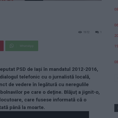
08
06
1972
1
20
19
WhatsApp
08
 deputat PSD de Iaşi în mandatul 2012-2016,
 dialogul telefonic cu o jurnalistă locală,
nct de vedere în legătură cu neregulile
bolnavilor pe care o deţine. Blăjuț a jignit-o,
erlocutoare, care fusese informată că o
etată până la moarte.