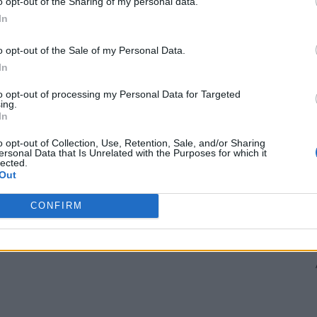
o opt-out of the Sharing of my personal data.
In
nei paciente care murise la Centrul Rezidenţial ”Sfântul
o opt-out of the Sale of my Personal Data.
etată până la moarte.
In
to opt-out of processing my Personal Data for Targeted
fost deputat PSD de Iași, i-a adresat jurnalistei un
ing.
In
o opt-out of Collection, Use, Retention, Sale, and/or Sharing
 Advertisement -
ersonal Data that Is Unrelated with the Purposes for which it
lected.
Out
CONFIRM