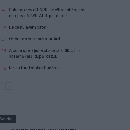
.47
Sabotaj grav al PNRR, de către tabăra anti-
europeană PSD-AUR: pierdem 5...
.44
De ce nu avem baterii
.57
Ortodoxia nucleară a lui Kirill
.06
A doua operațiune obscenă a DIICOT în
această vară, după ”cazul...
.18
Ne-au furat străinii Dunărea!
Sondaj