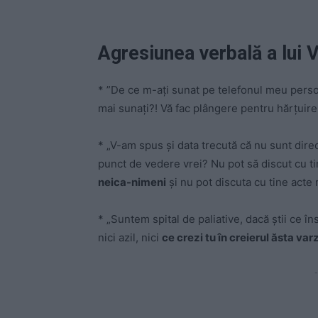
Agresiunea verbală a lui V
* ”De ce m-aţi sunat pe telefonul meu pers
mai sunaţi?! Vă fac plângere pentru hărţuire
* „V-am spus şi data trecută că nu sunt dire
punct de vedere vrei? Nu pot să discut cu t
neica-nimeni
şi nu pot discuta cu tine acte
* „Suntem spital de paliative, dacă ştii ce 
nici azil, nici
ce crezi tu în creierul ăsta var
-