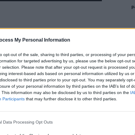
p
ocess My Personal Information
to opt-out of the sale, sharing to third parties, or processing of your per
formation for targeted advertising by us, please use the below opt-out s
r selection. Please note that after your opt-out request is processed y
eing interest-based ads based on personal information utilized by us or
disclosed to third parties prior to your opt-out. You may separately opt-
losure of your personal information by third parties on the IAB’s list of
. This information may also be disclosed by us to third parties on the
IA
Participants
that may further disclose it to other third parties.
 deputat
Viorel Blăjuţ (50 de ani)
a înjurat şi ameninţat
un punct de vedere cu privire la presupuse nereguli
l Data Processing Opt Outs
r pe care le deţine – Spitalul ”Sf. Sava” şi Centrul