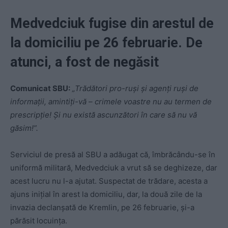
Medvedciuk fugise din arestul de
la domiciliu pe 26 februarie. De
atunci, a fost de negăsit
Comunicat SBU:
„Trădători pro-ruși și agenți ruși de
informații, amintiți-vă – crimele voastre nu au termen de
prescripție! Și nu există ascunzători în care să nu vă
găsim!”.
Serviciul de presă al SBU a adăugat că, îmbrăcându-se în
uniformă militară, Medvedciuk a vrut să se deghizeze, dar
acest lucru nu l-a ajutat. Suspectat de trădare, acesta a
ajuns inițial în arest la domiciliu, dar, la două zile de la
invazia declanșată de Kremlin, pe 26 februarie, și-a
părăsit locuința.