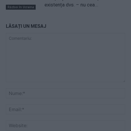
existența dvs. – nu cea...
Război în Ucraina
LĂSAȚI UN MESAJ
Comentariu:
Nu
Ema
Web