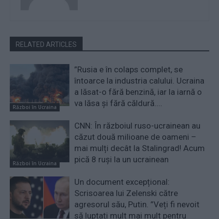
RELATED ARTICLES
”Rusia e în colaps complet, se
întoarce la industria calului. Ucraina
a lăsat-o fără benzină, iar la iarnă o
va lăsa și fără căldură....
Război în Ucraina
CNN: În războiul ruso-ucrainean au
căzut două milioane de oameni –
mai mulți decât la Stalingrad! Acum
pică 8 ruși la un ucrainean
Război în Ucraina
Un document excepțional:
Scrisoarea lui Zelenski către
agresorul său, Putin. ”Veți fi nevoit
să luptați mult mai mult pentru