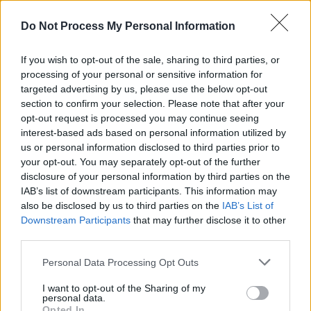
Do Not Process My Personal Information
If you wish to opt-out of the sale, sharing to third parties, or
*
„Dezgustător! Această Șoșoacă, sluga lui
processing of your personal or sensitive information for
Putin, reprezintă cea mai hidoasă expresie a
targeted advertising by us, please use the below opt-out
section to confirm your selection. Please note that after your
unui politician vândut. Act de trădare
opt-out request is processed you may continue seeing
națională”
interest-based ads based on personal information utilized by
us or personal information disclosed to third parties prior to
your opt-out. You may separately opt-out of the further
*
„La Kremlin se formează un pluton de
disclosure of your personal information by third parties on the
execuție circular, toți cei prezenți își îndreaptă
IAB’s list of downstream participants. This information may
armele unii spre alții. Regimul Putin se clatină
also be disclosed by us to third parties on the
IAB’s List of
Downstream Participants
that may further disclose it to other
pentru prima oară”
third parties.
*
Medic faimos despre Putin: „Trăim lângă un
Personal Data Processing Opt Outs
câine turbat. Nu trebuie să-l tachinăm, ci să
I want to opt-out of the Sharing of my
personal data.
devenim urgent atât de puternici, încât să nu ne
Opted In