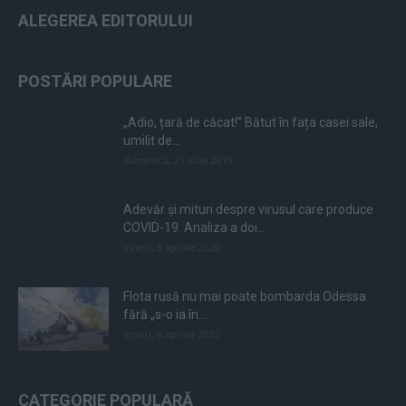
ALEGEREA EDITORULUI
POSTĂRI POPULARE
„Adio, țară de căcat!” Bătut în fața casei sale,
umilit de...
duminică, 21 iulie 2019
Adevăr și mituri despre virusul care produce
COVID-19. Analiza a doi...
vineri, 3 aprilie 2020
Flota rusă nu mai poate bombarda Odessa
fără „s-o ia în...
vineri, 8 aprilie 2022
CATEGORIE POPULARĂ