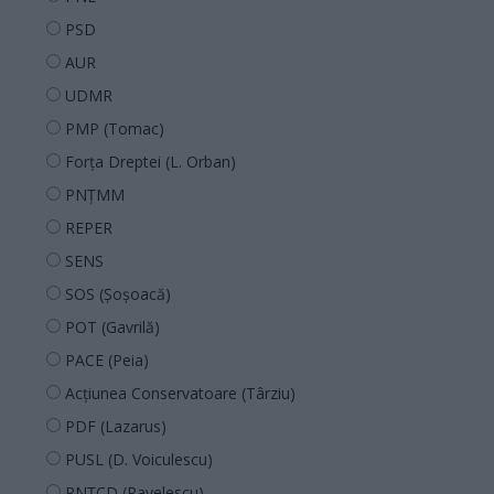
PSD
AUR
UDMR
PMP (Tomac)
Forța Dreptei (L. Orban)
PNȚMM
REPER
SENS
SOS (Șoșoacă)
POT (Gavrilă)
PACE (Peia)
Acțiunea Conservatoare (Târziu)
PDF (Lazarus)
PUSL (D. Voiculescu)
PNȚCD (Pavelescu)