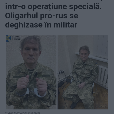
într-o operațiune specială.
Oligarhul pro-rus se
deghizase în militar
Viktor Medvedciuk în arest