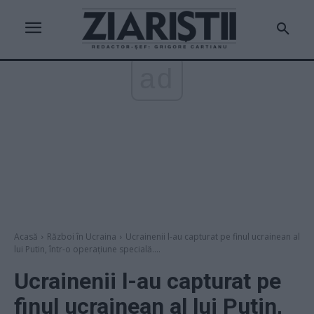
ad
Acasă
Război în Ucraina
Ucrainenii l-au capturat pe finul ucrainean al
lui Putin, într-o operațiune specială....
Ucrainenii l-au capturat pe
finul ucrainean al lui Putin,