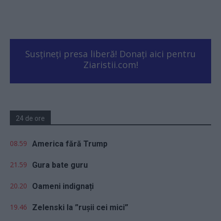
Susțineți presa liberă! Donați aici pentru
Ziaristii.com!
24 de ore
08.59
America fără Trump
21.59
Gura bate guru
20.20
Oameni indignați
19.46
Zelenski la ”rușii cei mici”