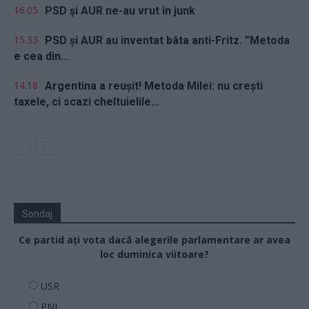
16.05
PSD și AUR ne-au vrut în junk
15.33
PSD și AUR au inventat bâta anti-Fritz. ”Metoda
e cea din...
14.18
Argentina a reușit! Metoda Milei: nu crești
taxele, ci scazi cheltuielile...
Sondaj
Ce partid ați vota dacă alegerile parlamentare ar avea
loc duminica viitoare?
USR
PNL