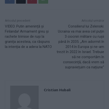
Articolul precedent
Articolul următor
VIDEO. Putin amenință și
Consilierul lui Zelenski:
Finlanda! Armament greu și
Ucraina va mai avea cel puțin
rachete trimise de ruși la
3 ciocniri militare cu rușii
granița acesteia, ca răspuns
până în 2035. „Am adormit în
la intenția de a adera la NATO
2014 în Europa și ne-am
trezit în 2022 în Israel. Trebuie
să ne comportăm în
consecință, dacă vrem să
supraviețuim ca națiune”
Cristian Hubali