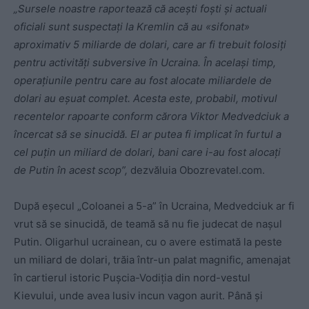
„Sursele noastre raportează că acești foști și actuali
oficiali sunt suspectați la Kremlin că au «sifonat»
aproximativ 5 miliarde de dolari, care ar fi trebuit folosiți
pentru activități subversive în Ucraina. În același timp,
operațiunile pentru care au fost alocate miliardele de
dolari au eșuat complet. Acesta este, probabil, motivul
recentelor rapoarte conform cărora Viktor Medvedciuk a
încercat să se sinucidă. El ar putea fi implicat în furtul a
cel puțin un miliard de dolari, bani care i-au fost alocați
de Putin în acest scop”,
dezvăluia Obozrevatel.com.
După eșecul „Coloanei a 5-a” în Ucraina, Medvedciuk ar fi
vrut să se sinucidă, de teamă să nu fie judecat de nașul
Putin. Oligarhul ucrainean, cu o avere estimată la peste
un miliard de dolari, trăia într-un palat magnific, amenajat
în cartierul istoric Pușcia-Vodiția din nord-vestul
Kievului, unde avea lusiv incun vagon aurit. Până și