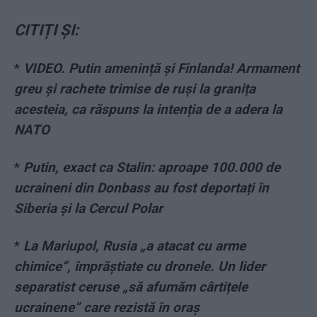
CITIȚI ȘI:
*
VIDEO. Putin amenință și Finlanda! Armament
greu și rachete trimise de ruși la granița
acesteia, ca răspuns la intenția de a adera la
NATO
*
Putin, exact ca Stalin: aproape 100.000 de
ucraineni din Donbass au fost deportați în
Siberia și la Cercul Polar
*
La Mariupol, Rusia „a atacat cu arme
chimice“, împrăștiate cu dronele. Un lider
separatist ceruse „să afumăm cârtițele
ucrainene” care rezistă în oraș