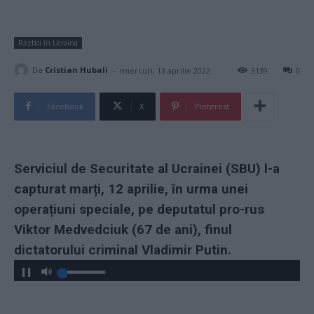
Război în Ucraina
-
De
Cristian Hubali
miercuri, 13 aprilie 2022
3139
0
Facebook
X
Pinterest
Serviciul de Securitate al Ucrainei (SBU) l-a
capturat marți, 12 aprilie, în urma unei
operațiuni speciale, pe deputatul pro-rus
Viktor Medvedciuk (67 de ani), finul
dictatorului criminal Vladimir Putin.