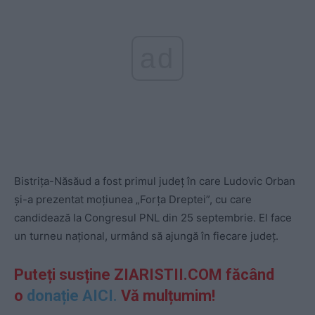
ad
Bistrița-Năsăud a fost primul județ în care Ludovic Orban
și-a prezentat moțiunea „Forța Dreptei”, cu care
candidează la Congresul PNL din 25 septembrie. El face
un turneu național, urmând să ajungă în fiecare județ.
Puteți susține ZIARISTII.COM făcând
o
donație AICI.
Vă mulțumim!