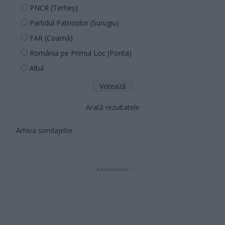
PNCR (Terheș)
Partidul Patrioților (Surugiu)
FAR (Coarnă)
România pe Primul Loc (Ponta)
Altul
Arată rezultatele
Arhiva sondajelor
- Advertisment -