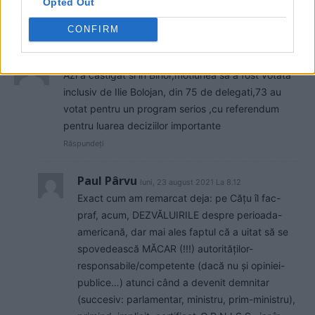
Opted Out
Răspundeți
CONFIRM
Lia
duminică, 22 august 2021 La 19.25
Azi a castigat si in Bihor,motiunea sa a fost votata
inclusiv de Ilie Bolojan, din 75 de delegati,73 au
votat pentru un program serios ,cu referendum
pentru luarea deciziilor importante
Răspundeți
Paul Pârvu
luni, 23 august 2021 La 8.12
Exact cum am remarcat deja: pe Cățu îl fac-
praf, acum, DEZVĂLUIRILE despre perioada-
americană, dar mai ales faptul că a uitat să se
spovedească MĂCAR (!!!) autorităților-
responsabile/competente (dacă nu și opiniei-
publice…) atunci când a devenit demnitar
(succesiv: parlamentar, ministru, prim-ministru),