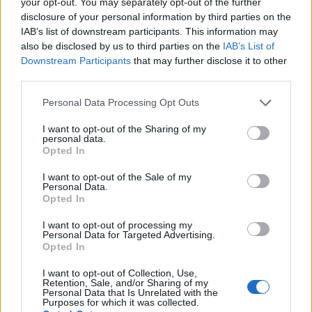
your opt-out. You may separately opt-out of the further
Premierul e presat să accepte un
disclosure of your personal information by third parties on the
nou USL, ca să...
Politică
IAB’s list of downstream participants. This information may
also be disclosed by us to third parties on the
IAB’s List of
Downstream Participants
that may further disclose it to other
6 COMENTARII
third parties.
Paul Pârvu
Personal Data Processing Opt Outs
duminică, 22 august 2021 La 12.06
După DEZVĂLUIRILE despre Cîțu…, este
I want to opt-out of the Sharing of my
NORMAL/LOGIC ca Orban să fie în REVENIRE-de-
personal data.
Opted In
FORMĂ!!!
Răspundeți
I want to opt-out of the Sale of my
Personal Data.
Opted In
Camelian Propinatiu
duminică, 22 august 2021 La 12.07
I want to opt-out of processing my
Personal Data for Targeted Advertising.
Banii de primării sunt la Cîţu.
Opted In
Răspundeți
I want to opt-out of Collection, Use,
Retention, Sale, and/or Sharing of my
Paul Pârvu
Personal Data that Is Unrelated with the
duminică, 22 august 2021 La 12.09
Purposes for which it was collected.
Acolo-iii… „ȘPILU'”!!!