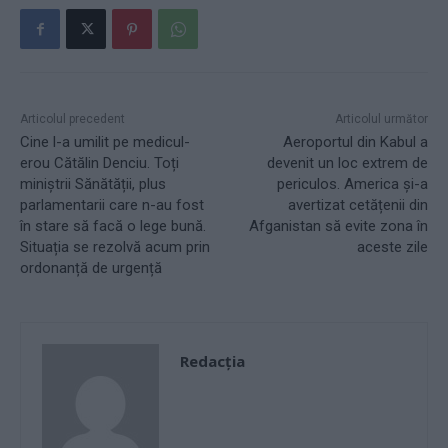
Articolul precedent
Articolul următor
Cine l-a umilit pe medicul-
Aeroportul din Kabul a
erou Cătălin Denciu. Toți
devenit un loc extrem de
miniștrii Sănătății, plus
periculos. America și-a
parlamentarii care n-au fost
avertizat cetățenii din
în stare să facă o lege bună.
Afganistan să evite zona în
Situația se rezolvă acum prin
aceste zile
ordonanță de urgență
Redacţia