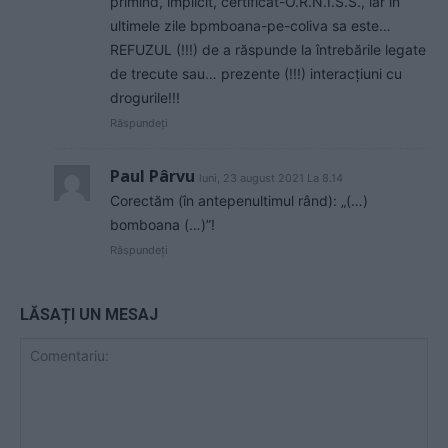
primind, implicit, certificat-O.R.N.I.S.S., iar în
ultimele zile bpmboana-pe-coliva sa este…
REFUZUL (!!!) de a răspunde la întrebările legate
de trecute sau… prezente (!!!) interacțiuni cu
drogurile!!!
Răspundeți
Paul Pârvu
luni, 23 august 2021 La 8.14
Corectăm (în antepenultimul rând): „(…)
bomboana (…)”!
Răspundeți
LĂSAȚI UN MESAJ