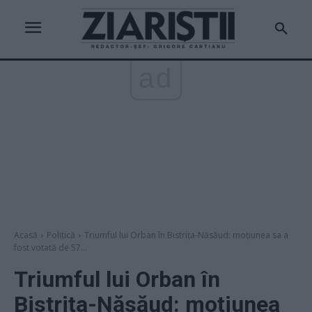
ad
Acasă
Politică
Triumful lui Orban în Bistrița-Năsăud: moțiunea sa a
fost votată de 57...
Triumful lui Orban în
Bistrița-Năsăud: moțiunea