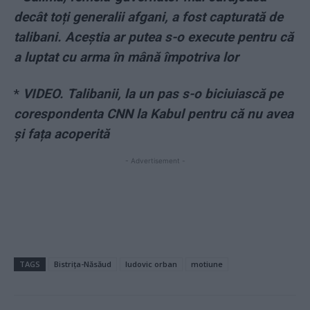
decât toți generalii afgani, a fost capturată de
talibani. Aceștia ar putea s-o execute pentru că
a luptat cu arma în mână împotriva lor
*
VIDEO. Talibanii, la un pas s-o biciuiască pe
corespondenta CNN la Kabul pentru că nu avea
și fața acoperită
- Advertisement -
TAGS
Bistrița-Năsăud
ludovic orban
motiune