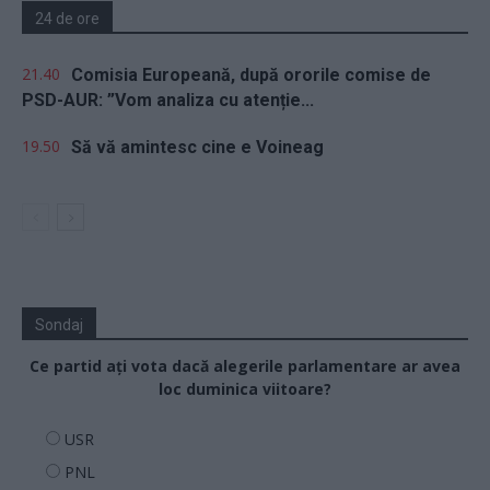
24 de ore
21.40
Comisia Europeană, după ororile comise de
PSD-AUR: ”Vom analiza cu atenție...
19.50
Să vă amintesc cine e Voineag
Sondaj
Ce partid ați vota dacă alegerile parlamentare ar avea
loc duminica viitoare?
USR
PNL