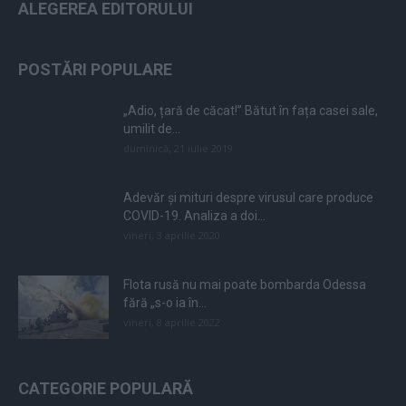
ALEGEREA EDITORULUI
POSTĂRI POPULARE
„Adio, țară de căcat!” Bătut în fața casei sale,
umilit de...
duminică, 21 iulie 2019
Adevăr și mituri despre virusul care produce
COVID-19. Analiza a doi...
vineri, 3 aprilie 2020
Flota rusă nu mai poate bombarda Odessa
fără „s-o ia în...
vineri, 8 aprilie 2022
CATEGORIE POPULARĂ