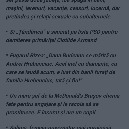
mașini, terenuri, vacanțe, ceasuri, lucernă, dar
pretindea și relații sexuale cu subalternele
*
Și „Țăndărică” a semnat pe lista PSD pentru
demiterea primăriței Clotilde Armand
*
Fugarul Rizea: „Dana Budeanu se mărită cu
Andrei Hrebenciuc. Acel inel cu diamante, cu
care se laudă acum, e luat din banii furați de
familia Hrebenciuc, tată și fiu!”
*
Un mare șef de la McDonald’s Brașov chema
fete pentru angajare și le racola să se
prostitueze. E însurat și are un copil
*
Salima, femeia-guvernator mai curajoasă