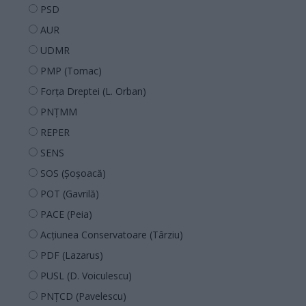
PSD
AUR
UDMR
PMP (Tomac)
Forța Dreptei (L. Orban)
PNȚMM
REPER
SENS
SOS (Șoșoacă)
POT (Gavrilă)
PACE (Peia)
Acțiunea Conservatoare (Târziu)
PDF (Lazarus)
PUSL (D. Voiculescu)
PNȚCD (Pavelescu)