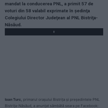
mandat la conducerea PNL, a primit 57 de
voturi din 58 valabil exprimate în şedinţa
Colegiului Director Judeţean al PNL Bistriţa-
Năsăud.
Ioan Turc,
primarul orașului Bistrița și preşedintele PNL
Bistriţa-Năsăud, a anunțat sâmbătă seara pe Facebook: