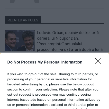
RELATED ARTICLES
Ludovic Orban, decisiv de trei ori în
cariera lui Nicușor Dan.
”Recunoștința” actualului
președinte: l-a dat afară după o lună
și jumătate!
Politică
Do Not Process My Personal Information
Șeful USR despre noua minciună
lansată de televiziunile PSD: ”Nu
If you wish to opt-out of the sale, sharing to third parties, or
negociem! Nu dăm stabilitate
processing of your personal or sensitive information for
corupților!”
targeted advertising by us, please use the below opt-out
Politică
section to confirm your selection. Please note that after your
Sondajul care a isterizat
opt-out request is processed you may continue seeing
propaganda TV. Cu Bolojan, PNL
interest-based ads based on personal information utilized by
us or personal information disclosed to third parties prior to
zdrobește PSD: 21,9% – 13,3%!