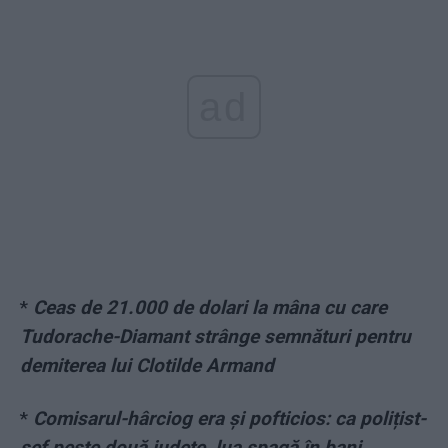
ad
*
Ceas de 21.000 de dolari la mâna cu care
Tudorache-Diamant strânge semnături pentru
demiterea lui Clotilde Armand
*
Comisarul-hârciog era și pofticios: ca polițist-
șef peste două județe, lua șpagă în bani,