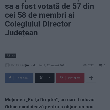
sa a fost votată de 57 din
cei 58 de membri ai
Colegiului Director
Județean
Politică
-
De
Redacţia
duminică, 22 august 2021
1292
6
Facebook
X
Pinterest
Moţiunea „Forţa Dreptei”, cu care Ludovic
Orban candidează pentru a obţine un nou