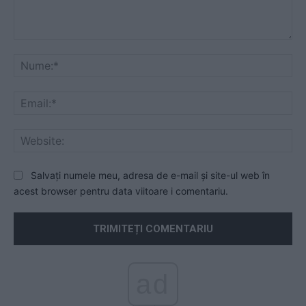
Comentariu:
Nu
Ema
Web
Salvați numele meu, adresa de e-mail și site-ul web în
acest browser pentru data viitoare i comentariu.
ad