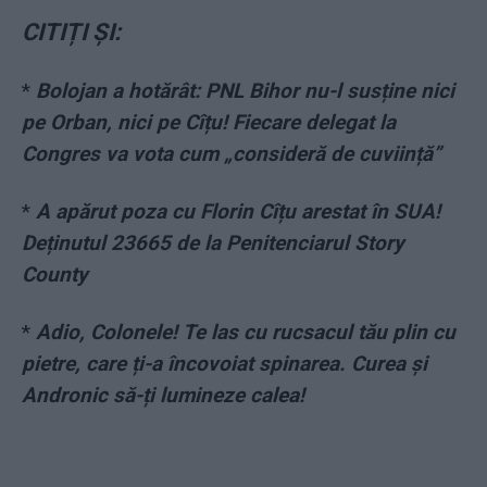
CITIȚI ȘI:
*
Bolojan a hotărât: PNL Bihor nu-l susține nici
pe Orban, nici pe Cîțu! Fiecare delegat la
Congres va vota cum „consideră de cuviință”
*
A apărut poza cu Florin Cîțu arestat în SUA!
Deținutul 23665 de la Penitenciarul Story
County
*
Adio, Colonele! Te las cu rucsacul tău plin cu
pietre, care ți-a încovoiat spinarea. Curea și
Andronic să-ți lumineze calea!