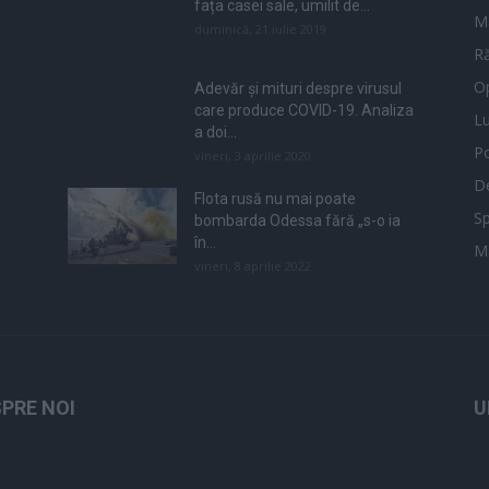
fața casei sale, umilit de...
M
duminică, 21 iulie 2019
Ră
Op
Adevăr și mituri despre virusul
care produce COVID-19. Analiza
L
a doi...
Po
vineri, 3 aprilie 2020
De
Flota rusă nu mai poate
Sp
bombarda Odessa fără „s-o ia
în...
M
vineri, 8 aprilie 2022
PRE NOI
U