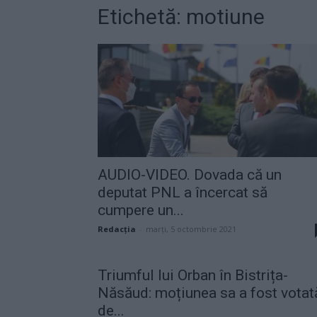
Etichetă: motiune
AUDIO-VIDEO. Dovada că un
deputat PNL a încercat să
cumpere un...
Redacţia
-
marți, 5 octombrie 2021
Triumful lui Orban în Bistrița-
Năsăud: moțiunea sa a fost votat
de...