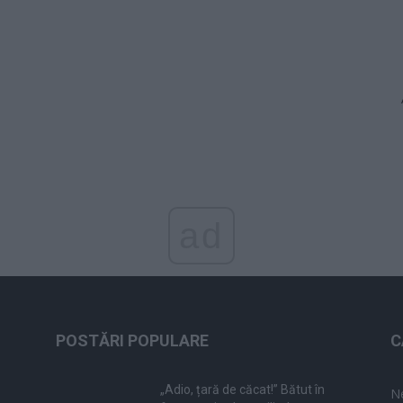
ad
POSTĂRI POPULARE
C
„Adio, țară de căcat!” Bătut în
N