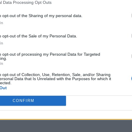
l Data Processing Opt Outs
7
o opt-out of the Sharing of my personal data.
In
o opt-out of the Sale of my Personal Data.
In
to opt-out of processing my Personal Data for Targeted
ing.
In
o opt-out of Collection, Use, Retention, Sale, and/or Sharing
ersonal Data that Is Unrelated with the Purposes for which it
lected.
Out
CONFIRM