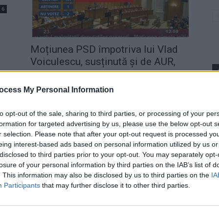
6
Moțiunea PSD împotriva lui Vlad
Voiculescu, susținută și de AUR,
a...
Redacţia
-
miercuri, 17 februarie 2021
1
ocess My Personal Information
p
to opt-out of the sale, sharing to third parties, or processing of your per
la
Boicot-ultimatum: PSD îl salvează
formation for targeted advertising by us, please use the below opt-out s
pe Tudorel Toader prin
r selection. Please note that after your opt-out request is processed y
neprezentare. Ministrul Justiției...
eing interest-based ads based on personal information utilized by us or
6
disclosed to third parties prior to your opt-out. You may separately opt-
Grigore Cartianu
-
miercuri, 6 martie 2019
3
losure of your personal information by third parties on the IAB’s list of
. This information may also be disclosed by us to third parties on the
IA
Participants
that may further disclose it to other third parties.
u
Euronews: „Acest guvern e anti-UE.
.
Vrea iertarea politicienilor corupţi”
Redacţia
-
joi, 20 decembrie 2018
0