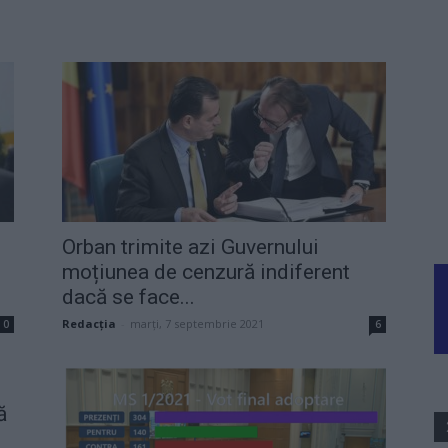
Orban trimite azi Guvernului
moțiunea de cenzură indiferent
dacă se face...
Redacţia
-
marți, 7 septembrie 2021
0
6
ă