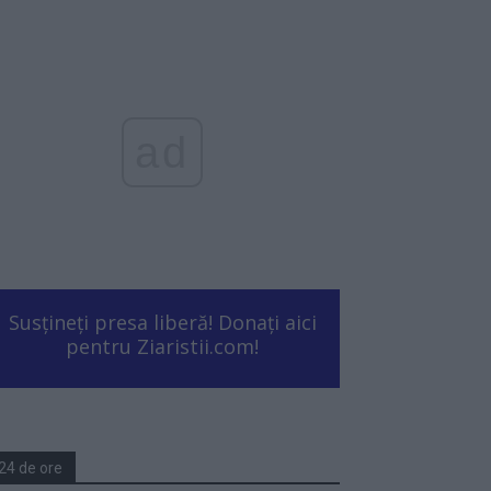
ad
Susțineți presa liberă! Donați aici
pentru Ziaristii.com!
24 de ore