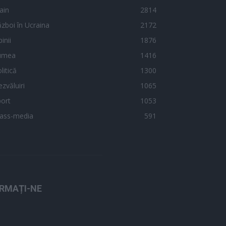
ain
2814
zboi în Ucraina
2172
inii
1876
umea
1416
litică
1300
zvăluiri
1065
ort
1053
ass-media
591
RMAȚI-NE