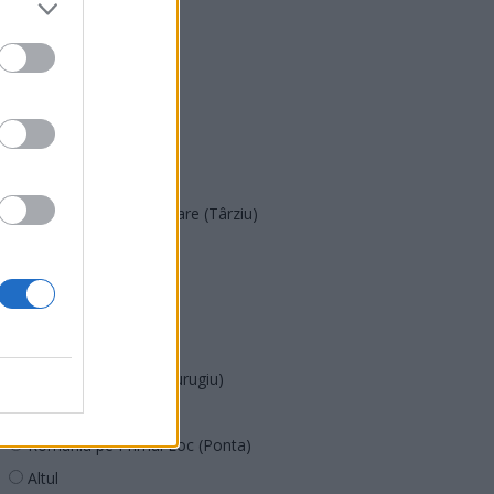
PNȚMM
REPER
SENS
SOS (Șoșoacă)
POT (Gavrilă)
PACE (Peia)
Acțiunea Conservatoare (Târziu)
PDF (Lazarus)
PUSL (D. Voiculescu)
PNȚCD (Pavelescu)
PNCR (Terheș)
Partidul Patrioților (Surugiu)
FAR (Coarnă)
România pe Primul Loc (Ponta)
Altul