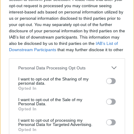
opt-out request is processed you may continue seeing
interest-based ads based on personal information utilized by
us or personal information disclosed to third parties prior to
your opt-out. You may separately opt-out of the further
disclosure of your personal information by third parties on the
IAB’s list of downstream participants. This information may
also be disclosed by us to third parties on the
IAB’s List of
Downstream Participants
that may further disclose it to other
third parties.
Rușii controlează 70% din Severodonețk,
confirmă oficiali ucraineni. Experți:
Personal Data Processing Opt Outs
pierderile suferite...
I want to opt-out of the Sharing of my
personal data.
Redacţia
-
miercuri, 1 iunie 2022
0
Opted In
I want to opt-out of the Sale of my
Personal Data.
Opted In
I want to opt-out of processing my
Personal Data for Targeted Advertising.
Opted In