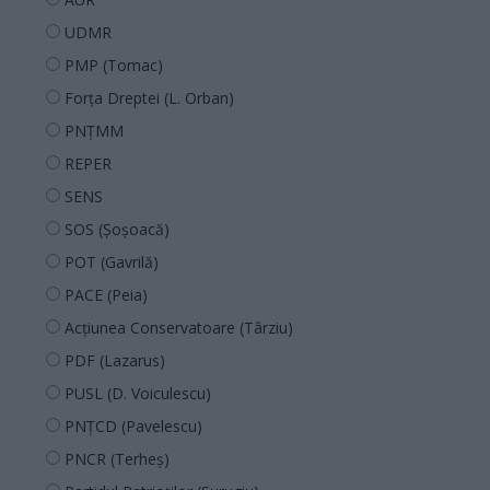
UDMR
PMP (Tomac)
Forța Dreptei (L. Orban)
PNȚMM
REPER
SENS
SOS (Șoșoacă)
POT (Gavrilă)
PACE (Peia)
Acțiunea Conservatoare (Târziu)
PDF (Lazarus)
PUSL (D. Voiculescu)
PNȚCD (Pavelescu)
PNCR (Terheș)