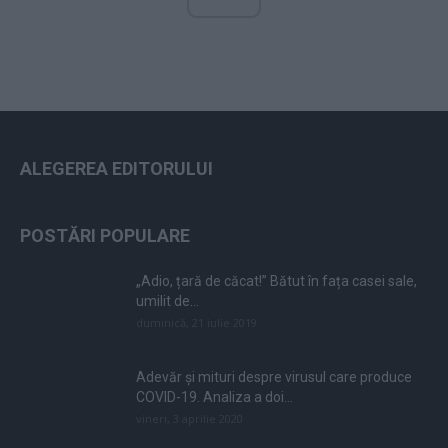
ALEGEREA EDITORULUI
POSTĂRI POPULARE
„Adio, țară de căcat!” Bătut în fața casei sale,
umilit de...
duminică, 21 iulie 2019
Adevăr și mituri despre virusul care produce
COVID-19. Analiza a doi...
vineri, 3 aprilie 2020