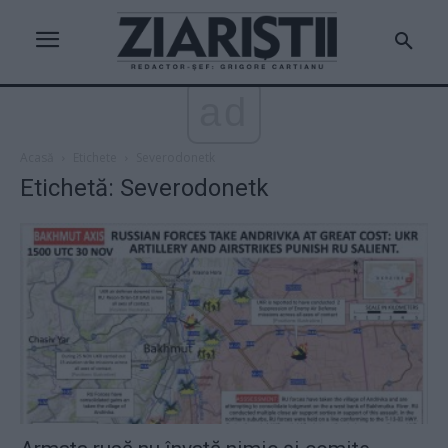
ad
Acasă
Etichete
Severodonetk
Etichetă: Severodonetk