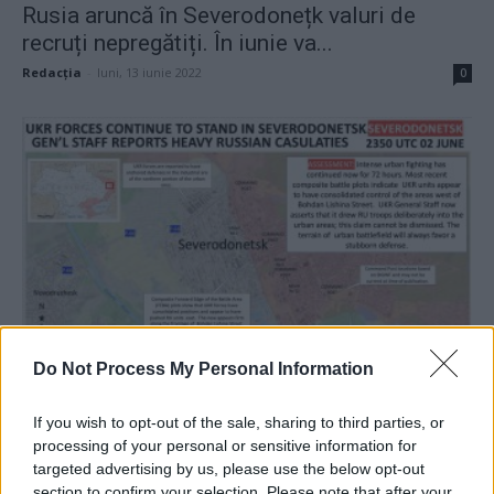
Rusia aruncă în Severodonețk valuri de
recruți nepregătiți. În iunie va...
Redacţia
-
luni, 13 iunie 2022
0
ANALIZĂ. De ce continuă Ucraina să se
Do Not Process My Personal Information
bată cu îndârjire pentru...
If you wish to opt-out of the sale, sharing to third parties, or
Redacţia
-
vineri, 3 iunie 2022
0
processing of your personal or sensitive information for
targeted advertising by us, please use the below opt-out
section to confirm your selection. Please note that after your