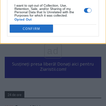
I want to opt-out of Collection, Use,
Retention, Sale, and/or Sharing of my
Personal Data that Is Unrelated with the
Purposes for which it was collected.
Opted Out
În Severodonețk, bătălii de stradă ca la
Stalingrad și Mariupol. Rușii...
CONFIRM
Matei Udrea
-
marți, 31 mai 2022
0
ad
Susțineți presa liberă! Donați aici pentru
Ziaristii.com!
24 de ore