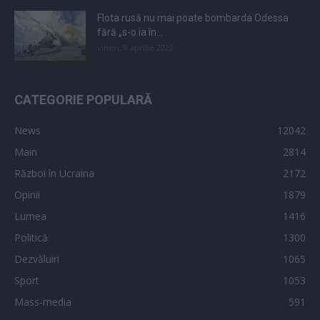
Flota rusă nu mai poate bombarda Odessa
fără „s-o ia în...
vineri, 8 aprilie 2022
CATEGORIE POPULARĂ
News
12042
Main
2814
Război în Ucraina
2172
Opinii
1879
Lumea
1416
Politică
1300
Dezvăluiri
1065
Sport
1053
Mass-media
591