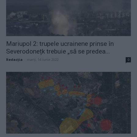
Mariupol 2: trupele ucrainene prinse în
Severodonețk trebuie „să se predea...
Redacţia
-
marți, 14 iunie 2022
0