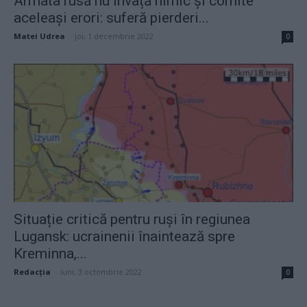
Armata rusă nu învață nimic și comite
aceleași erori: suferă pierderi...
Matei Udrea
-
joi, 1 decembrie 2022
0
Situație critică pentru ruși în regiunea
Lugansk: ucrainenii înaintează spre
Kreminna,...
Redacţia
-
luni, 3 octombrie 2022
0